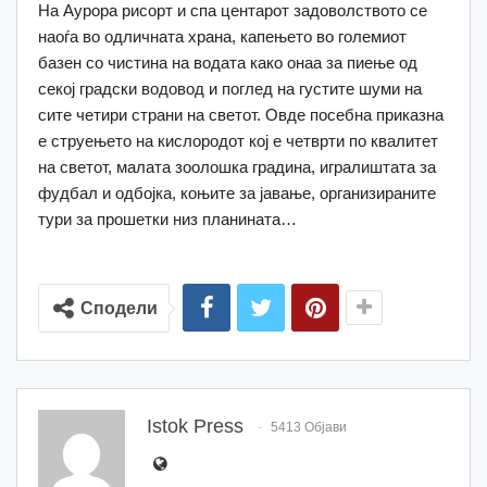
На Аурора рисорт и спа центарот задоволството се
наоѓа во одличната храна, капењето во големиот
базен со чистина на водата како онаа за пиење од
секој градски водовод и поглед на густите шуми на
сите четири страни на светот. Овде посебна приказна
е струењето на кислородот кој е четврти по квалитет
на светот, малата зоолошка градина, игралиштата за
фудбал и одбојка, коњите за јавање, организираните
тури за прошетки низ планината…
Сподели
Istok Press
5413 Објави