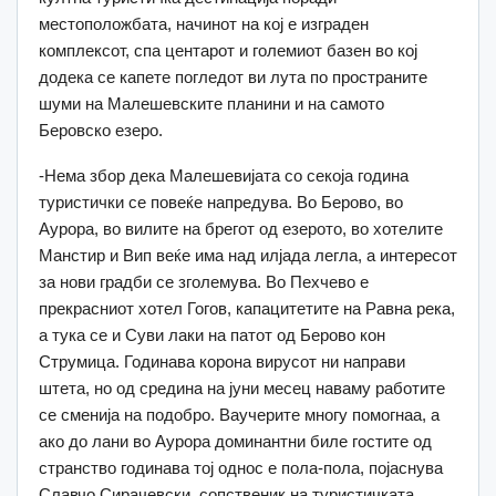
местоположбата, начинот на кој е изграден
комплексот, спа центарот и големиот базен во кој
додека се капете погледот ви лута по пространите
шуми на Малешевските планини и на самото
Беровско езеро.
-Нема збор дека Малешевијата со секоја година
туристички се повеќе напредува. Во Берово, во
Аурора, во вилите на брегот од езерото, во хотелите
Манстир и Вип веќе има над илјада легла, а интересот
за нови градби се зголемува. Во Пехчево е
прекрасниот хотел Гогов, капацитетите на Равна река,
а тука се и Суви лаки на патот од Берово кон
Струмица. Годинава корона вирусот ни направи
штета, но од средина на јуни месец наваму работите
се сменија на подобро. Ваучерите многу помогнаа, а
ако до лани во Аурора доминантни биле гостите од
странство годинава тој однос е пола-пола, појаснува
Славчо Сирачевски, сопственик на туристичката