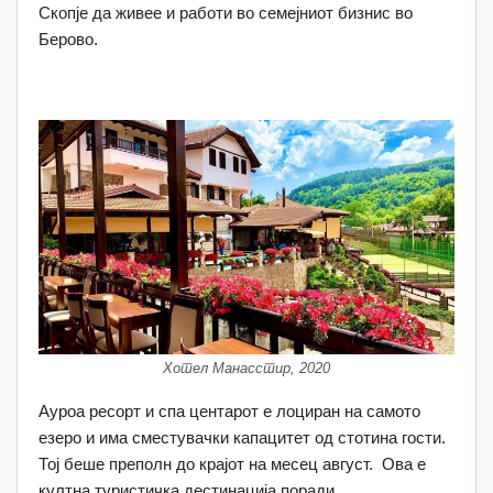
Скопје да живее и работи во семејниот бизнис во
Берово.
Хотел Манасстир, 2020
Ауроа ресорт и спа центарот е лоциран на самото
езеро и има сместувачки капацитет од стотина гости.
Тој беше преполн до крајот на месец август. Ова е
култна туристичка дестинација поради