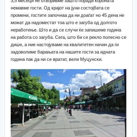
3,5 месеци не отворивме зашто поради короната
немавме гости. Од крајот на јуни состојбата се
промени, гостите започнаа да ни доаѓат но 45 дена не
можат да надоместат тоа што е загуба од долгото
неработење. Што и да се случи ќе запишеме година
на работа со загуба. Сега, што би се рекло полесно се
дише, а ние настојуваме на квалитетен начин да ги
задоволиме барањата на нашите гости за идната
година пак да ни се вратат, вели Муцунски.