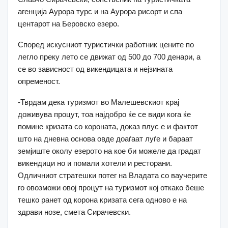
агенција Аурора турс и на Аурора рисорт и спа
центарот на Беровско езеро.
Според искусниот туристички работник цените по
легло преку лето се движат од 500 до 700 денари, а
се во зависност од викендицата и нејзината
опременост.
-Тврдам дека туризмот во Малешевскиот крај
доживува процут, тоа најдобро ќе се види кога ќе
помине кризата со короната, доказ плус е и фактот
што на дневна основа овде доаѓаат луѓе и бараат
земјиште околу езерото на кое би можеле да градат
викендици но и помали хотели и ресторани.
Одличниот стратешки потег на Владата со ваучерите
го овозможи овој процут на туризмот кој откако беше
тешко ранет од корона кризата сега одново е на
здрави нозе, смета Сирачевски.