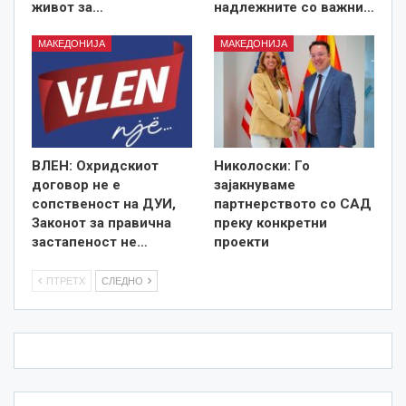
живот за…
надлежните со важни…
МАКЕДОНИЈА
МАКЕДОНИЈА
ВЛЕН: Охридскиот
Николоски: Го
договор не е
зајакнуваме
сопственост на ДУИ,
партнерството со САД
Законот за правична
преку конкретни
застапеност не…
проекти
ПТРЕТХ
СЛЕДНО