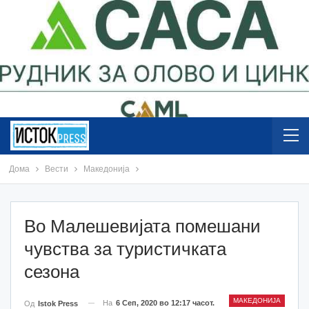
Дома
Вести
Македонија
Во Малешевијата помешани
чувства за туристичката
сезона
МАКЕДОНИЈА
На
6 Сеп, 2020 во 12:17 часот.
Од
Istok Press