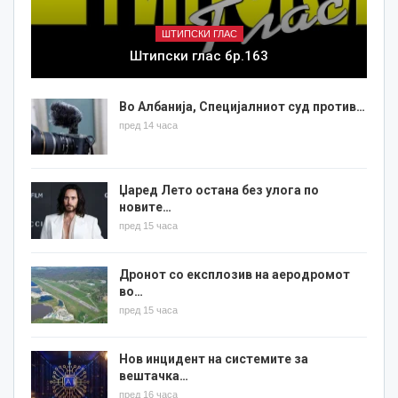
ШТИПСКИ ГЛАС
Штипски глас бр.163
Во Албанија, Специјалниот суд против…
пред 14 часа
Џаред Лето остана без улога по
новите…
пред 15 часа
Дронот со експлозив на аеродромот
во…
пред 15 часа
Нов инцидент на системите за
вештачка…
пред 16 часа