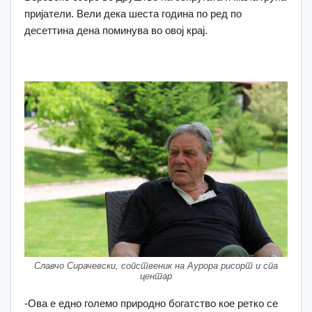
пријатели. Вели дека шеста година по ред по
десеттина дена поминува во овој крај.
Славчо Сирачевски, сопственик на Аурора рисорт и спа
центар
-Ова е едно големо природно богатство кое ретко се