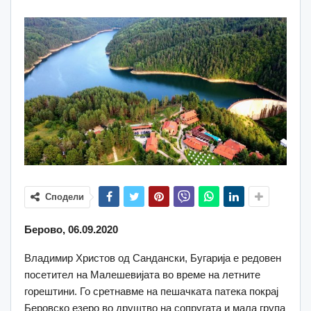
Сподели
Берово, 06.09.2020
Владимир Христов од Сандански, Бугарија е редовен
посетител на Малешевијата во време на летните
горештини. Го сретнавме на пешачката патека покрај
Беровско езеро во друштво на сопругата и мала група