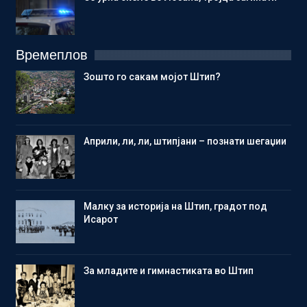
Времеплов
Зошто го сакам мојот Штип?
Aприли, ли, ли, штипјани – познати шегаџии
Малку за историја на Штип, градот под
Исарот
Зa младите и гимнастиката во Штип