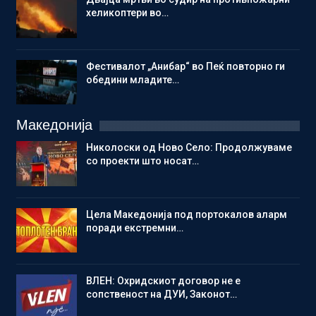
хеликоптери во…
Фестивалот „Анибар“ во Пеќ повторно ги
обедини младите…
Македонија
Николоски од Ново Село: Продолжуваме
со проекти што носат…
Цела Македонија под портокалов аларм
поради екстремни…
ВЛЕН: Охридскиот договор не е
сопственост на ДУИ, Законот…