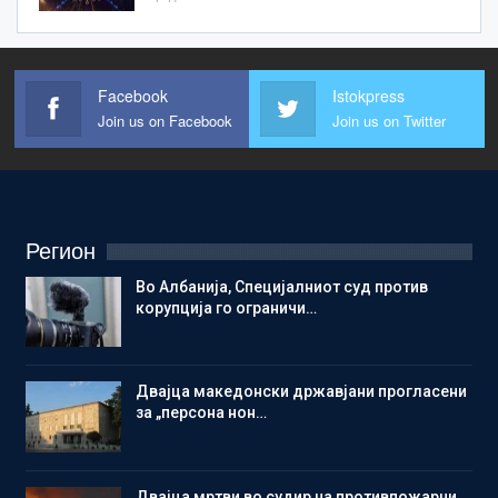
Facebook
Istokpress
Join us on Facebook
Join us on Twitter
Регион
Во Албанија, Специјалниот суд против
корупција го ограничи…
Двајца македонски државјани прогласени
за „персона нон…
Двајца мртви во судир на противпожарни