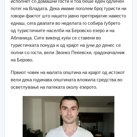
исполнет со домашни гости и тоа беше еден одличен
потег на Владата. Дека имаме поголем број туристи ни
говори фактот што нашето јавно претпријатие наместо
еднаш, сега двапати во неделата го собира ѓубрето
од туристичките населби на Беровско езеро и на
Абланица. Сите викенд куќи се ставени во
туристичката понуда и од крајот на јуни до денес се
полни со гости, вели Звонко Пеќевски, градоначалник
на Берово.
Првиот човек на малата општина на крајот од истокот
вели дека годинава општината вложила средства во
осветлување на патеката околу езерото.