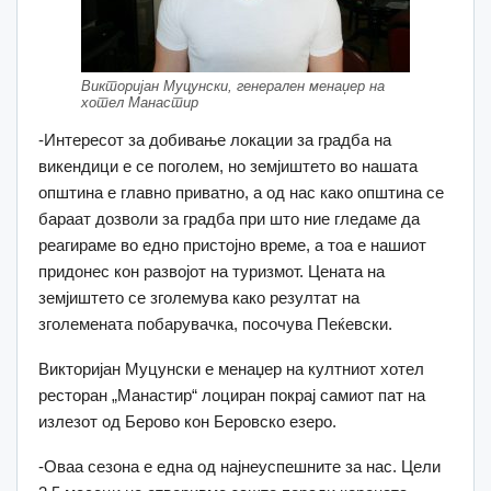
Викторијан Муцунски, генерален менаџер на
хотел Манастир
-Интересот за добивање локации за градба на
викендици е се поголем, но земјиштето во нашата
општина е главно приватно, а од нас како општина се
бараат дозволи за градба при што ние гледаме да
реагираме во едно пристојно време, а тоа е нашиот
придонес кон развојот на туризмот. Цената на
земјиштето се зголемува како резултат на
зголемената побарувачка, посочува Пеќевски.
Викторијан Муцунски е менаџер на култниот хотел
ресторан „Манастир“ лоциран покрај самиот пат на
излезот од Берово кон Беровско езеро.
-Оваа сезона е една од најнеуспешните за нас. Цели