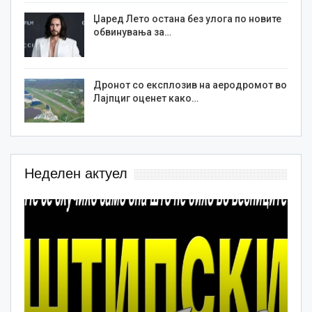
Џаред Лето остана без улога по новите
обвинувања за…
Дронот со експлозив на аеродромот во
Лајпциг оценет како…
Неделен актуел