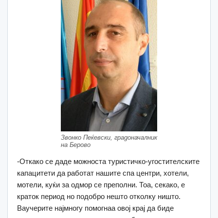
Звонко Пеќевски, градоначалник
на Берово
-Откако се даде можноста туристичко-угостителските
капацитети да работат нашите спа центри, хотели,
мотели, куќи за одмор се преполни. Тоа, секако, е
краток период но подобро нешто отколку ништо.
Ваучерите најмногу помогнаа овој крај да биде