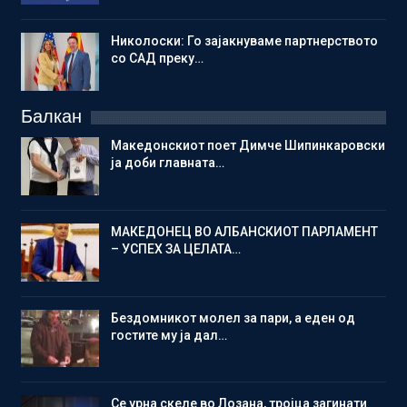
Николоски: Го зајакнуваме партнерството
со САД преку…
Балкан
Македонскиот поет Димче Шипинкаровски
ја доби главната…
МАКЕДОНЕЦ ВО АЛБАНСКИОТ ПАРЛАМЕНТ
– УСПЕХ ЗА ЦЕЛАТА…
Бездомникот молел за пари, а еден од
гостите му ја дал…
Се урна скеле во Лозана, тројца загинати