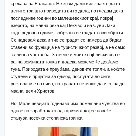
среќава на Балканот. Не знам дали вие знаете да го
цените тоа што природата ви го дала, но гледам дека
последниве години во малешевскиот крај, покрај
езерото, на Равна река кај Пехчво и на Суви Лаки
каде редовно одиме, забрзано се градат нови објекти.
Се надевам дека и тие се градат со намера да бидат
ставени во функција на туристичкиот развој, а не само
за лична употреба. За мене и моите најблиски ова е
рај на земјината топка и додека можеме ќе доаѓаме
тука. Природата е преубава, деновите топли, а ноќите
студени и пријатни за одмор, послугата во сите
ресторани е на ниво, на храната не може да и се најде
маана, вели Христов.
Но, Малешевијата годинава има помешани чувства во
однос на заработката од туризмот кој се повеќе
станува носечка стопанска гранка.