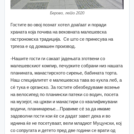
Берово, лето 2020
Гостите во овој познат хотел доаѓаат и поради
храната која почива на вековната малешевска
гастрономска традиција. Се што се принесува на
трпеза е од домашен производ.
-Нашите гости ги сакаат јадењата зготвени со
малешевскиот компир, печурките собрани низ нашата
планината, манастирското сирење, бабината торта.
Наш специјалитет е малешевска тава во кукла леб, а
сé тука е органско. За гостите обезбедуваме возење
на велосипед по планински патеки со водич, посета
на музејот, на цркви и манастири со квалификувани
водичи, планинарење…Правиме сé за да имаме
задоволни гости кои ќе си дадат завет дека и во
иднина ќе не посетуваат, вели младиот Муцунски, кој
со сопругата и детето пред две години се врати од