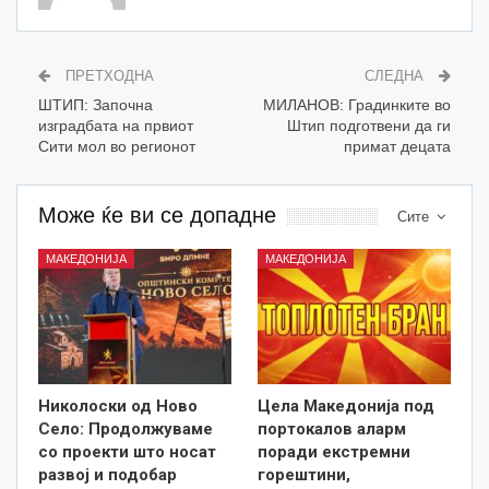
ПРЕТХОДНА
СЛЕДНА
ШТИП: Започна
MИЛАНОВ: Градинките во
изградбата на првиот
Штип подготвени да ги
Сити мол во регионот
примат децата
Може ќе ви се допадне
Сите
МАКЕДОНИЈА
МАКЕДОНИЈА
Николоски од Ново
Цела Македонија под
Село: Продолжуваме
портокалов аларм
со проекти што носат
поради екстремни
развој и подобар
горештини,