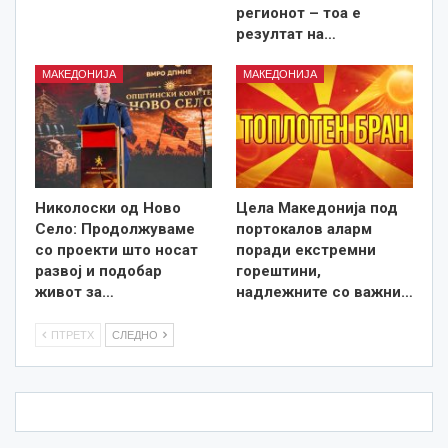
регионот – тоа е
резултат на…
МАКЕДОНИЈА
МАКЕДОНИЈА
Николоски од Ново
Цела Македонија под
Село: Продолжуваме
портокалов аларм
со проекти што носат
поради екстремни
развој и подобар
горештини,
живот за…
надлежните со важни…
ПТРЕТХ
СЛЕДНО