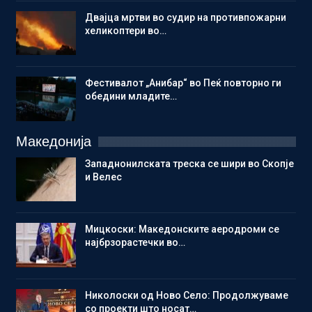
Двајца мртви во судир на противпожарни
хеликоптери во…
Фестивалот „Анибар“ во Пеќ повторно ги
обедини младите…
Македонија
Западнонилската треска се шири во Скопје
и Велес
Мицкоски: Македонските аеродроми се
најбрзорастечки во…
Николоски од Ново Село: Продолжуваме
со проекти што носат…