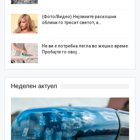
(Фото/Видео) Нејзините раскошни
облини го тресат светот, а…
Не ви е потребна пегла во жешко време:
Пробајте го овој…
Неделен актуел