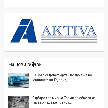
Најнови објави
Најмалку девет мртви во пукање во
училиште во Тајланд
Одборот за мир на Трамп за обнова на
Газа го издаде првиот…