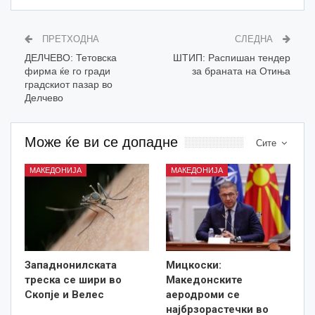
ПРЕТХОДНА
СЛЕДНА
ДЕЛЧЕВО: Тетовска
ШТИП: Распишан тендер
фирма ќе го гради
за браната на Отиња
градскиот пазар во
Делчево
Може ќе ви се допадне
Сите
МАКЕДОНИЈА
МАКЕДОНИЈА
Западнонилската
Мицкоски:
треска се шири во
Македонските
Скопје и Велес
аеродроми се
најбрзорастечки во