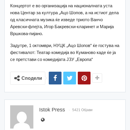
Концертот е во организација на националната уста
нова Центар за култура „Ацо Шопов, а на истиот дела
од класичната музика ќе изведе триото Ванчо
Аревски-флејта, Игор Бакревски-кларинет и Марија
Вршкова-пијано.
Задутре, 1 октомври, НУЦК „Ацо Шопов“ ќе гостува на
фестивалот: Театар комедија во Куманово каде ќе ја
се претстави со комедијата ЈЗУ „Европа“
Сподели
Istok Press
5421 Објави