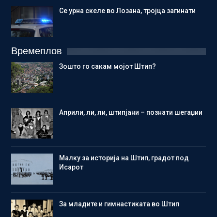
Се урна скеле во Лозана, тројца загинати
Времеплов
Зошто го сакам мојот Штип?
Aприли, ли, ли, штипјани – познати шегаџии
Малку за историја на Штип, градот под
Исарот
Зa младите и гимнастиката во Штип