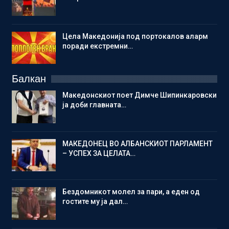
Цела Македонија под портокалов аларм
поради екстремни…
Балкан
Македонскиот поет Димче Шипинкаровски
ја доби главната…
МАКЕДОНЕЦ ВО АЛБАНСКИОТ ПАРЛАМЕНТ
– УСПЕХ ЗА ЦЕЛАТА…
Бездомникот молел за пари, а еден од
гостите му ја дал…