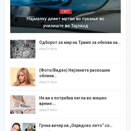
СВЕТ
Најмалку девет мртви во пукање во
училиште во Тајланд
Одборот за мир на Трамп за обнова на…
пред 9 часа
(Фото/Видео) Нејзините раскошни
облини…
пред 9 часа
Не ви е потребна пегла во жешко
време:…
пред 9 часа
Грчка вечер на „Охридско лето“ со…