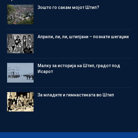
Зошто го сакам мојот Штип?
Aприли, ли, ли, штипјани – познати шегаџии
Малку за историја на Штип, градот под
Исарот
Зa младите и гимнастиката во Штип