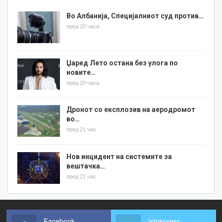
Во Албанија, Специјалниот суд против…
пред 20 часа
Џаред Лето остана без улога по
новите…
пред 20 часа
Дронот со експлозив на аеродромот
во…
пред 21 час
Нов инцидент на системите за
вештачка…
пред 21 час
Facebook
Istokpress