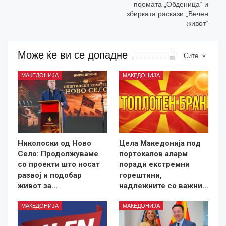
поемата „Обденица“ и
збирката раскази „Вечен
живот“
Може ќе ви се допадне
Сите
МАКЕДОНИЈА
МАКЕДОНИЈА
Николоски од Ново
Цела Македонија под
Село: Продолжуваме
портокалов аларм
со проекти што носат
поради екстремни
развој и подобар
горештини,
живот за…
надлежните со важни…
МАКЕДОНИЈА
МАКЕДОНИЈА