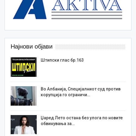
Најнови објави
Штипски глас бр.163
Во Албанија, Специјалниот суд против
корупција го ограничи…
Џаред Лето остана без улога по новите
обвинувања за…