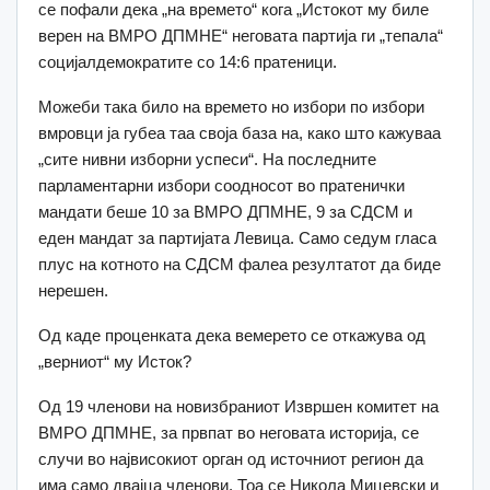
се пофали дека „на времето“ кога „Истокот му биле
верен на ВМРО ДПМНЕ“ неговата партија ги „тепала“
социјалдемократите со 14:6 пратеници.
Можеби така било на времето но избори по избори
вмровци ја губеа таа своја база на, како што кажуваа
„сите нивни изборни успеси“. На последните
парламентарни избори соодносот во пратенички
мандати беше 10 за ВМРО ДПМНЕ, 9 за СДСМ и
еден мандат за партијата Левица. Само седум гласа
плус на котното на СДСМ фалеа резултатот да биде
нерешен.
Од каде проценката дека вемерето се откажува од
„верниот“ му Исток?
Од 19 членови на новизбраниот Извршен комитет на
ВМРО ДПМНЕ, за првпат во неговата историја, се
случи во највисокиот орган од источниот регион да
има само двајца членови. Тоа се Никола Мицевски и