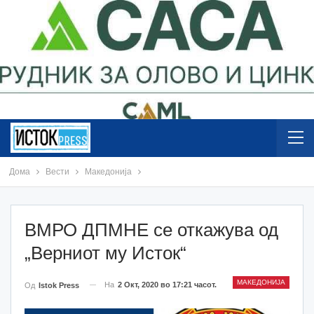
Дома
Вести
Македонија
ВМРО ДПМНЕ се откажува од
„Верниот му Исток“
МАКЕДОНИЈА
На
2 Окт, 2020 во 17:21 часот.
Од
Istok Press