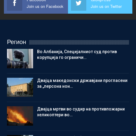
Join us on Facebook
Join us on Twitter
Регион
Во Албанија, Специјалниот суд против
корупција го ограничи…
Двајца македонски државјани прогласени
за „персона нон…
Двајца мртви во судир на противпожарни
хеликоптери во…