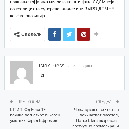
прашање кој ја има милоста на штипјани: СДСМ која
со коалицијата суверено владее или ВМРО ДПМНЕ
кој е во опозиција.
Сподели
Istok Press
5413 Објави
ПРЕТХОДНА
СЛЕДНА
ШТИП: Од Кови 19
Чевствување во чест на
почина познатиот ликовен
починатиот писател,
уметник Кирил Ефремов
Петко Шипинкаровски:
постхумно промовирани