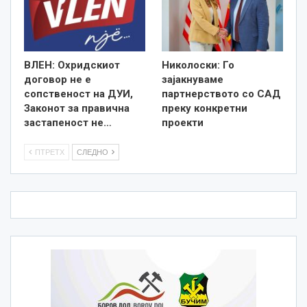
ВЛЕН: Охридскиот
Николоски: Го
договор не е
зајакнуваме
сопственост на ДУИ,
партнерството со САД
Законот за правична
преку конкретни
застапеност не…
проекти
ПТРЕТХ
СЛЕДНО