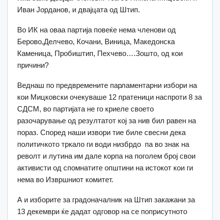
Иван Јорданов, и двајцата од Штип.
Во ИК на оваа партија повеќе нема членови од
Берово,Делчево, Кочани, Виница, Македонска
Каменица, Пробиштип, Пехчево….Зошто, од кои
причини?
Веднаш по предвремените парламентарни избори на
кои Мицковски очекуваше 12 пратеници наспроти 8 за
СДСМ, во партијата не го криеле своето
разочарување од резултатот кој за нив бил равен на
пораз. Според наши извори тие биле свесни дека
политичкото тркало ги води низбрдо па во знак на
револт и лутина им дале корпа на поголем број свои
активисти од спомнатите општини на истокот кои ги
нема во Извршниот комитет.
А и изборите за градоначалник на Штип закажани за
13 декември ќе дадат одговор на се поприсутното