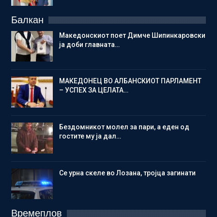
Балкан
Македонскиот поет Димче Шипинкаровски
ја доби главната…
МАКЕДОНЕЦ ВО АЛБАНСКИОТ ПАРЛАМЕНТ
– УСПЕХ ЗА ЦЕЛАТА…
Бездомникот молел за пари, а еден од
гостите му ја дал…
Се урна скеле во Лозана, тројца загинати
Времеплов