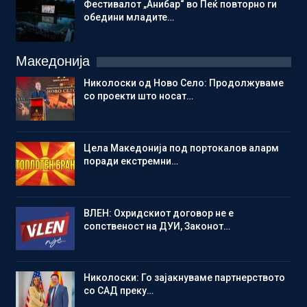
Фестивалот „Анибар“ во Пеќ повторно ги
обедини младите…
Македонија
Николоски од Ново Село: Продолжуваме
со проекти што носат…
Цела Македонија под портокалов аларм
поради екстремни…
ВЛЕН: Охридскиот договор не е
сопственост на ДУИ, Законот…
Николоски: Го зајакнуваме партнерството
со САД преку…