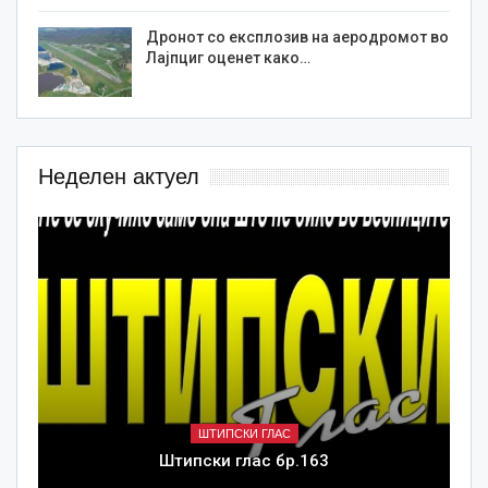
Дронот со експлозив на аеродромот во
Лајпциг оценет како…
Неделен актуел
ШТИПСКИ ГЛАС
Штипски глас бр.163