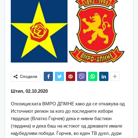
Сподели
Штип, 02.10.2020
Опозициската ВМРО ДПМНЕ како да се откажува од
Источниот регион за кого до последните избори
тврдеше (Влатко Ѓорчев) дека е нивни бастион
(тврдина) и дека баш на истокот од државате имале
најубедливи победи. Ѓорчев, во еден ТВ дуел, дури