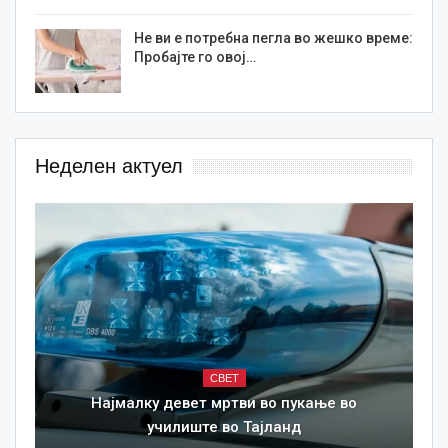
Не ви е потребна пегла во жешко време:
Пробајте го овој…
Неделен актуел
СВЕТ
Најмалку девет мртви во пукање во
училиште во Тајланд