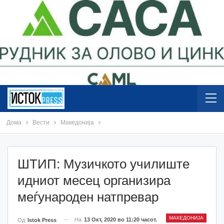
Дома
Вести
Македонија
ШТИП: Музичкото училиште
идниот месец организира
меѓународен натпревар
МАКЕДОНИЈА
На
13 Окт, 2020 во 11:20 часот.
Од
Istok Press