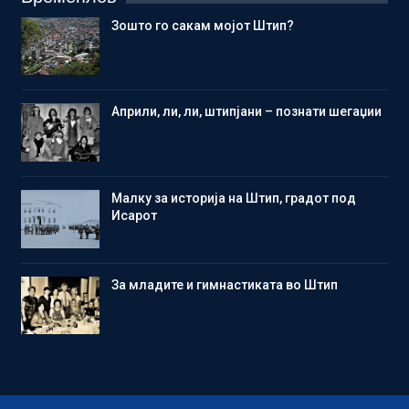
Зошто го сакам мојот Штип?
Aприли, ли, ли, штипјани – познати шегаџии
Малку за историја на Штип, градот под
Исарот
Зa младите и гимнастиката во Штип