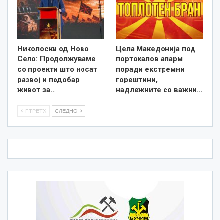
Николоски од Ново
Цела Македонија под
Село: Продолжуваме
портокалов аларм
со проекти што носат
поради екстремни
развој и подобар
горештини,
живот за…
надлежните со важни…
ПТРЕТХ
СЛЕДНО