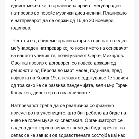
идниот месец ќе го организира првиот меѓународен
натпревар во повеќе музички дисциплини. Планирано
е натпреварот да се одржи од 16 до 20 ноември,
годинава.
-Чест ни е да бидеме организатори за прв пат на еден
меѓународен натпревар кој го носи името на основачот
на нашето училиште, почитуваниот Сергеј Михајлов.
Овој натпревар е договорен со повеќе држави од
регионот и од Европа во март месец годинава, пред
појавата на Ковид 19, а неговото одржување ќе зависи
од тоа како ќе се развива пандемијата, вели м-р Горан
Кавраков, директор на ова училиште.
Натпреварот треба да се реализира со физичко
присуство на учесниците, што би требало да биде на
ниво на голем музички спектакал. Организаторот се
надева дека корона вирусот нема да биде пречка, но
сепак се ќе зависи од здравствената состојба кај нас