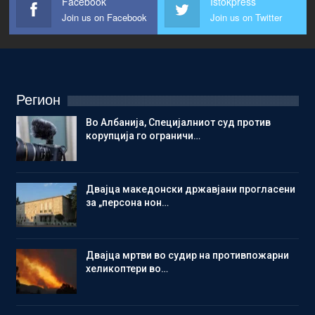
Facebook
Istokpress
Join us on Facebook
Join us on Twitter
Регион
Во Албанија, Специјалниот суд против
корупција го ограничи…
Двајца македонски државјани прогласени
за „персона нон…
Двајца мртви во судир на противпожарни
хеликоптери во…