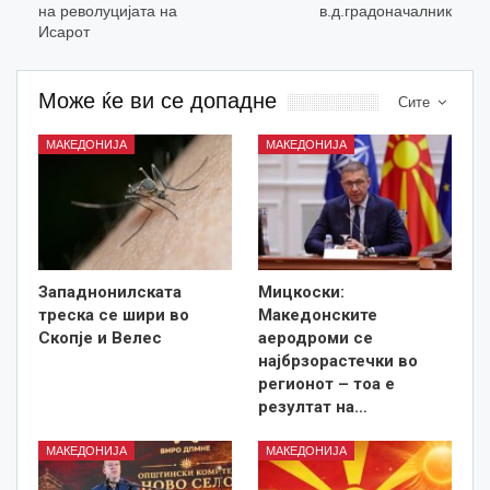
на револуцијата на
в.д.градоначалник
Исарот
Може ќе ви се допадне
Сите
МАКЕДОНИЈА
МАКЕДОНИЈА
Западнонилската
Мицкоски:
треска се шири во
Македонските
Скопје и Велес
аеродроми се
најбрзорастечки во
регионот – тоа е
резултат на…
МАКЕДОНИЈА
МАКЕДОНИЈА