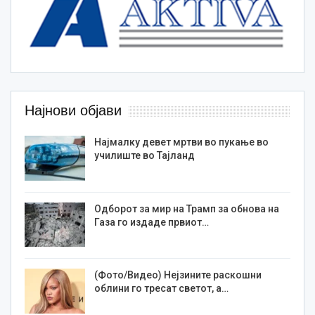
Најнови објави
Најмалку девет мртви во пукање во
училиште во Тајланд
Одборот за мир на Трамп за обнова на
Газа го издаде првиот…
(Фото/Видео) Нејзините раскошни
облини го тресат светот, а…