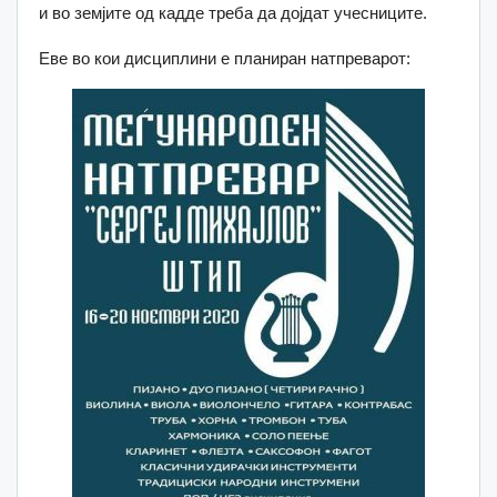
и во земјите од кадде треба да дојдат учесниците.
Еве во кои дисциплини е планиран натпреварот: