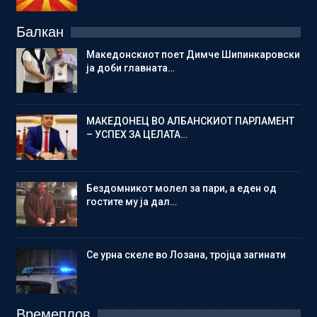
Балкан
Македонскиот поет Димче Шипинкаровски
ја доби главната…
МАКЕДОНЕЦ ВО АЛБАНСКИОТ ПАРЛАМЕНТ
– УСПЕХ ЗА ЦЕЛАТА…
Бездомникот молел за пари, а еден од
гостите му ја дал…
Се урна скеле во Лозана, тројца загинати
Времеплов