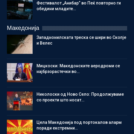
Фестивалот „Анибар“ во Пеќ повторно ги
обедини младите…
Македонија
Западнонилската треска се шири во Скопје
и Велес
Мицкоски: Македонските аеродроми се
најбрзорастечки во…
Николоски од Ново Село: Продолжуваме
со проекти што носат…
Цела Македонија под портокалов аларм
поради екстремни…