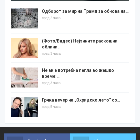
Одборот за мир на Трамп за обнова на…
пред 2 часа
(Фото/Видео) Нејзините раскошни
облини…
пред 3 часа
Не ви е потребна пегла во жешко
време:…
пред 3 часа
Грчка вечер на „Охридско лето“ со…
пред 5 часа