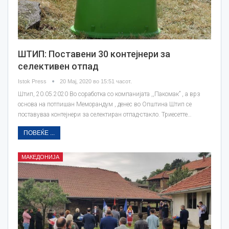
ШТИП: Поставени 30 контејнери за
селективен отпад
Istok Press
20 Мај, 2020 во 15:51 часот.
Штип, 20.05.2020 Во соработка со компанијата ,,Пакомак’’ , а врз
основа на потпишан Меморандум , денес во Општина Штип се
поставуваа контејнери за селектиран отпад-стакло. Триесетте…
ПОВЕЌЕ ...
МАКЕДОНИЈА