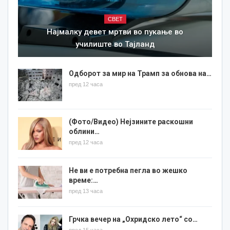
СВЕТ
Најмалку девет мртви во пукање во
училиште во Тајланд
Одборот за мир на Трамп за обнова на…
пред 12 часа
(Фото/Видео) Нејзините раскошни
облини…
пред 12 часа
Не ви е потребна пегла во жешко
време:…
пред 13 часа
Грчка вечер на „Охридско лето“ со…
пред 15 часа