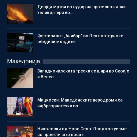
Двајца мртви во судир на противпожарни
хеликоптери во…
Фестивалот „Анибар“ во Пеќ повторно ги
обедини младите…
Македонија
Западнонилската треска се шири во Скопје
и Велес
Мицкоски: Македонските аеродроми се
најбрзорастечки во…
Николоски од Ново Село: Продолжуваме
со проекти што носат…