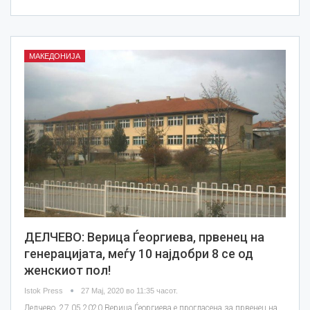
МАКЕДОНИЈА
ДЕЛЧЕВО: Верица Ѓеоргиева, првенец на
генерацијата, меѓу 10 најдобри 8 се од
женскиот пол!
Istok Press
27 Мај, 2020 во 11:35 часот.
Делчево, 27.05.2020 Верица Ѓеоргиева е прогласена за првенец на