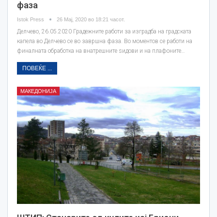
фаза
Istok Press
26 Мај, 2020 во 18:21 часот.
Делчево, 26.05.2020 Градежните работи за изградба на градската
капела во Делчево се во завршна фаза. Во моментов се работи на
финалната обработка на внатрешните ѕидови и на плафоните…
ПОВЕЌЕ ...
МАКЕДОНИЈА