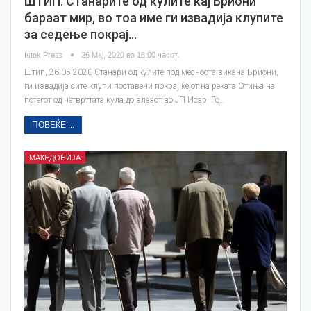
ШТИП: Станарите од кулите кај Бриони
бараат мир, во тоа име ги извадија клупите
за седење покрај…
Istok Press
26 Мај, 2020 во 18:00 часот.
Штип, 26.05.2020 Станари од кулите под месноста викана Бриони,
ги извадија сите клупи поставени покрај ќејот на реката Отиња на
потегот од четврттата кула до влезот во ЈП Исар. Го…
ПОВЕЌЕ ...
МАКЕДОНИЈА