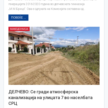
генерацијата 2016-2020 година во делчевската гимназија
„М.М.Брицо“. Ова е одлуката на Комисијата составена од…
ПОВЕЌЕ ...
МАКЕДОНИЈА
ДЕЛЧЕВО: Се гради атмосферска
канализација на улицата 7 во населбата
СРЦ