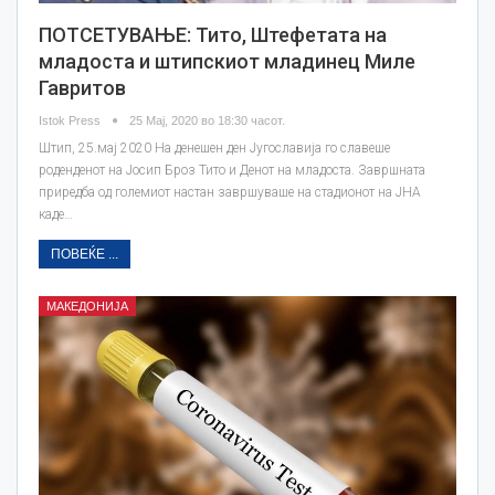
ПОТСЕТУВАЊЕ: Тито, Штефетата на
младоста и штипскиот младинец Миле
Гавритов
Istok Press
25 Мај, 2020 во 18:30 часот.
Штип, 25.мај 2020 На денешен ден Југославија го славеше
роденденот на Јосип Броз Тито и Денот на младоста. Завршната
приредба од големиот настан завршуваше на стадионот на ЈНА
каде…
ПОВЕЌЕ ...
МАКЕДОНИЈА