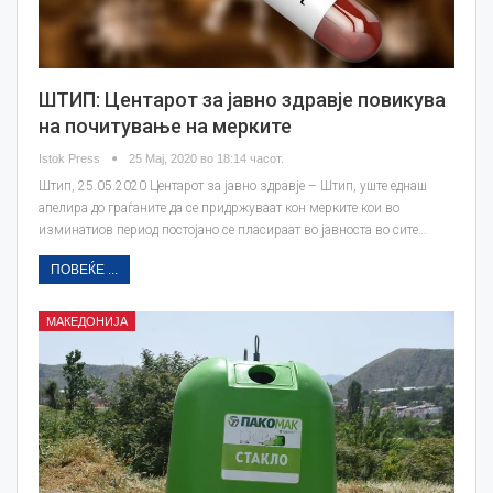
ШТИП: Центарот за јавно здравје повикува
на почитување на мерките
Istok Press
25 Мај, 2020 во 18:14 часот.
Штип, 25.05.2020 Центарот за јавно здравје – Штип, уште еднаш
апелира до граѓаните да се придржуваат кон мерките кои во
изминатиов период постојано се пласираат во јавноста во сите…
ПОВЕЌЕ ...
МАКЕДОНИЈА