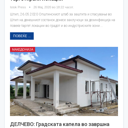
Istok Press
26 Мај, 2020 во 18:22 часот.
Штип, 26.05.2020 Општинскиот штаб за заштита и спасување во
Штип на денешниот состанок донесе заклучоци за дезинфекција на
повеќе таргет локации во градот и во индустриските зони.…
ПОВЕЌЕ ...
МАКЕДОНИЈА
ДЕЛЧЕВО: Градската капела во завршна