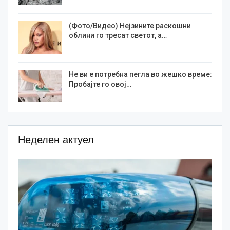
(Фото/Видео) Нејзините раскошни
облини го тресат светот, а…
Не ви е потребна пегла во жешко време:
Пробајте го овој…
Неделен актуел