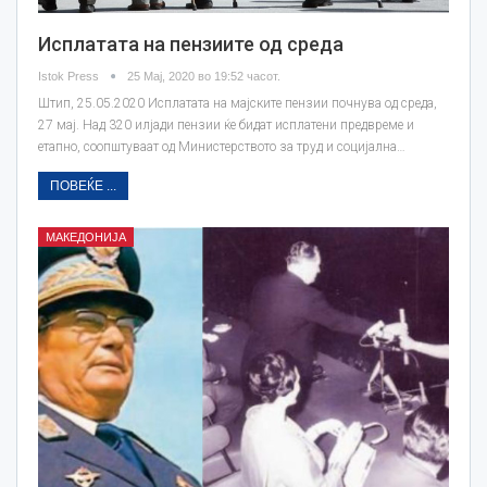
Исплатата на пензиите од среда
Istok Press
25 Мај, 2020 во 19:52 часот.
Штип, 25.05.2020 Исплатата на мајските пензии почнува од среда,
27 мај. Над 320 илјади пензии ќе бидат исплатени предвреме и
етапно, соопштуваат од Министерството за труд и социјална…
ПОВЕЌЕ ...
МАКЕДОНИЈА