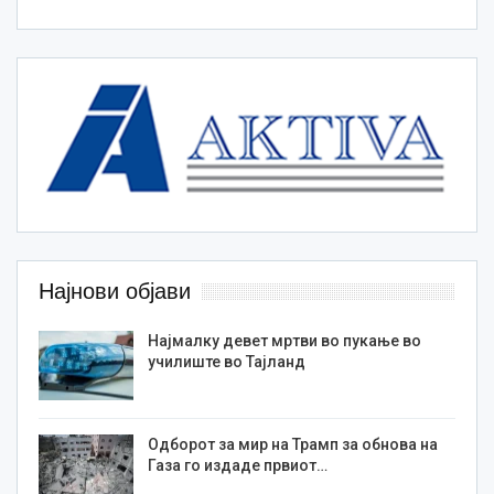
Најнови објави
Најмалку девет мртви во пукање во
училиште во Тајланд
Одборот за мир на Трамп за обнова на
Газа го издаде првиот…