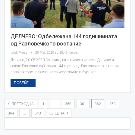
ДЕЛЧЕВО: Одбележана 144 годишнината
од Разловечкото востание
Istok Press
20 Мај, 2020 во 15:46 часот.
Делчево, 20.05.2020 Со пригодна свеченост денеска Делчево и
селото Разловци одбележаа 144 години од Разловечкото востание,
прво вооружено востание со кое отпочнува бурниот…
ПОВЕЌЕ ...
ПРЕТХОДНА
1
…
360
361
362
363
364
…
543
СЛЕДНА