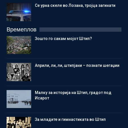
Се урна скеле во Лозана, тројца загинати
Времеплов
Зошто го сакам мојот Штип?
Aприли, ли, ли, штипјани – познати шегаџии
Малку за историја на Штип, градот под
Исарот
Зa младите и гимнастиката во Штип