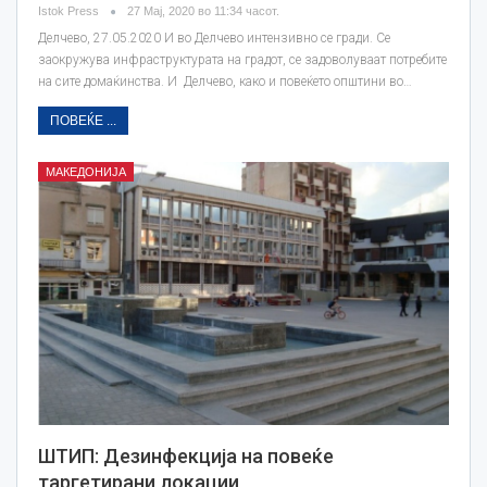
Istok Press
27 Мај, 2020 во 11:34 часот.
Делчево, 27.05.2020 И во Делчево интензивно се гради. Се
заокружува инфраструктурата на градот, се задоволуваат потребите
на сите домаќинства. И Делчево, како и повеќето општини во…
ПОВЕЌЕ ...
МАКЕДОНИЈА
ШТИП: Дезинфекција на повеќе
таргетирани локации