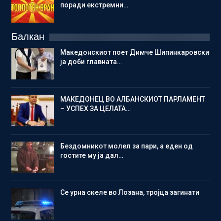
поради екстремни…
Балкан
Македонскиот поет Димче Шипинкаровски
ја доби главната…
МАКЕДОНЕЦ ВО АЛБАНСКИОТ ПАРЛАМЕНТ
– УСПЕХ ЗА ЦЕЛАТА…
Бездомникот молел за пари, а еден од
гостите му ја дал…
Се урна скеле во Лозана, тројца загинати