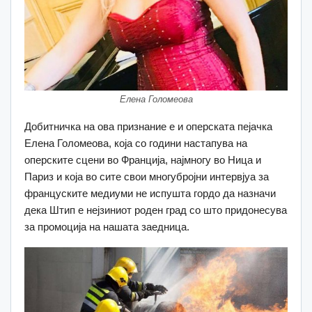
Елена Голомеова
Добитничка на ова признание е и оперската пејачка
Елена Голомеова, која со години настапува на
оперските сцени во Франција, најмногу во Ница и
Париз и која во сите свои многубројни интервјуа за
француските медиуми не испушта гордо да назначи
дека Штип е нејзиниот роден град со што придонесува
за промоција на нашата заедница.