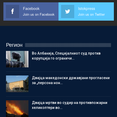
Facebook
Istokpress
Join us on Facebook
Join us on Twitter
Регион
Во Албанија, Специјалниот суд против
корупција го ограничи…
Двајца македонски државјани прогласени
за „персона нон…
Двајца мртви во судир на противпожарни
хеликоптери во…