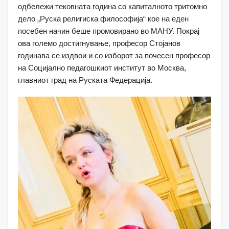
одбележи тековната година со капиталното тритомно
дело „Руска религиска философија“ кое на еден
посебен начин беше промовирано во МАНУ. Покрај
ова големо достигнување, професор Стојанов
годинава се издвои и со изборот за почесен професор
на Социјално педагошкиот институт во Москва,
главниот град на Руската Федерација.