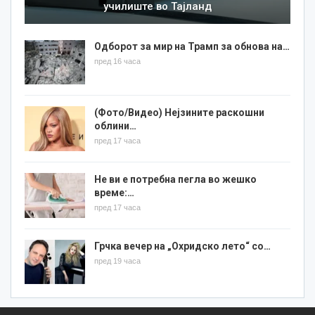
училиште во Тајланд
Одборот за мир на Трамп за обнова на…
пред 16 часа
(Фото/Видео) Нејзините раскошни
облини…
пред 17 часа
Не ви е потребна пегла во жешко
време:…
пред 17 часа
Грчка вечер на „Охридско лето“ со…
пред 19 часа