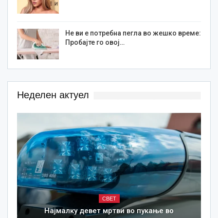
Не ви е потребна пегла во жешко време:
Пробајте го овој…
Неделен актуел
СВЕТ
Најмалку девет мртви во пукање во