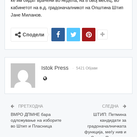
ќе им бидат врачени во недела, на 8 овој месец, во
кабинетот на в.д. градоначалникот на Општина Штип
Јане Миланов.
Сподели
Istok Press
5421 Објави
ПРЕТХОДНА
СЛЕДНА
ВМРО ДПМНЕ бара
ШТИП: Петмина
одложување на изборите
кандидати за
во Штип и Пласница
градоначалничката
функција, меѓу нив и