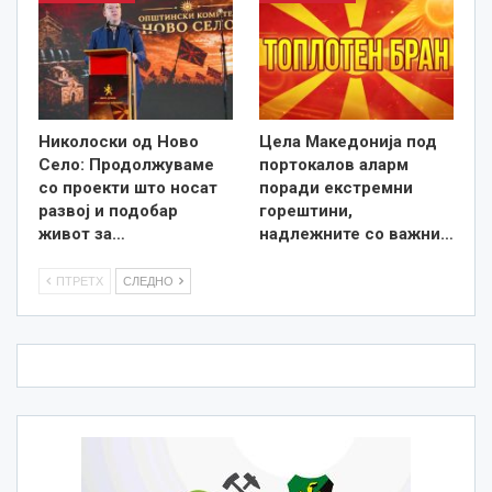
Николоски од Ново
Цела Македонија под
Село: Продолжуваме
портокалов аларм
со проекти што носат
поради екстремни
развој и подобар
горештини,
живот за…
надлежните со важни…
ПТРЕТХ
СЛЕДНО