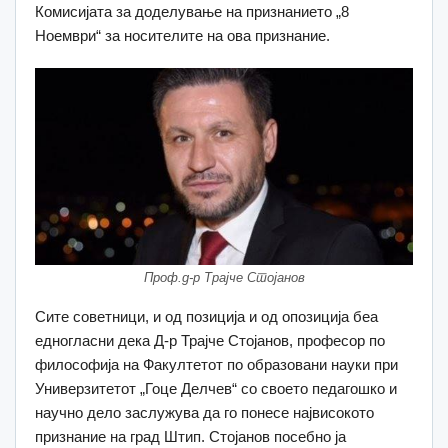
Комисијата за доделување на признанието „8
Ноември“ за носителите на ова признание.
Проф.д-р Трајче Стојанов
Сите советници, и од позиција и од опозиција беа
едногласни дека Д-р Трајче Стојанов, професор по
философија на Факултетот по образовани науки при
Универзитетот „Гоце Делчев“ со своето педагошко и
научно дело заслужува да го понесе највисокото
признание на град Штип. Стојанов посебно ја