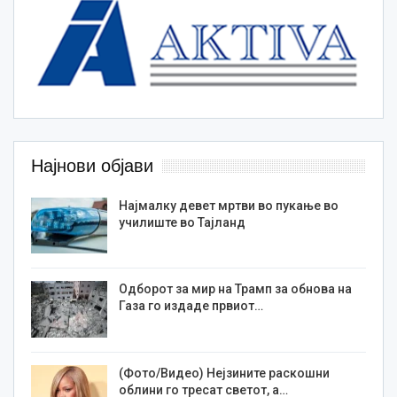
Најнови објави
Најмалку девет мртви во пукање во
училиште во Тајланд
Одборот за мир на Трамп за обнова на
Газа го издаде првиот…
(Фото/Видео) Нејзините раскошни
облини го тресат светот, а…