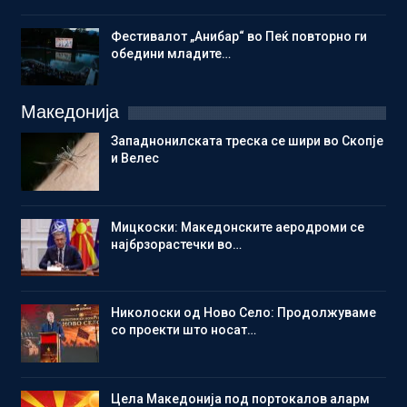
Фестивалот „Анибар“ во Пеќ повторно ги
обедини младите…
Македонија
Западнонилската треска се шири во Скопје
и Велес
Мицкоски: Македонските аеродроми се
најбрзорастечки во…
Николоски од Ново Село: Продолжуваме
со проекти што носат…
Цела Македонија под портокалов аларм