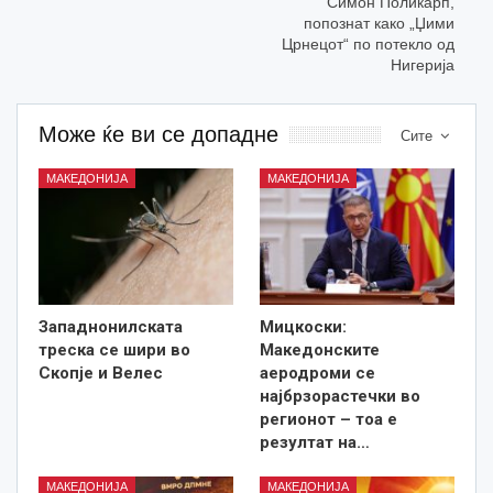
Симон Поликарп,
попознат како „Џими
Црнецот“ по потекло од
Нигерија
Може ќе ви се допадне
Сите
МАКЕДОНИЈА
МАКЕДОНИЈА
Западнонилската
Мицкоски:
треска се шири во
Македонските
Скопје и Велес
аеродроми се
најбрзорастечки во
регионот – тоа е
резултат на…
МАКЕДОНИЈА
МАКЕДОНИЈА