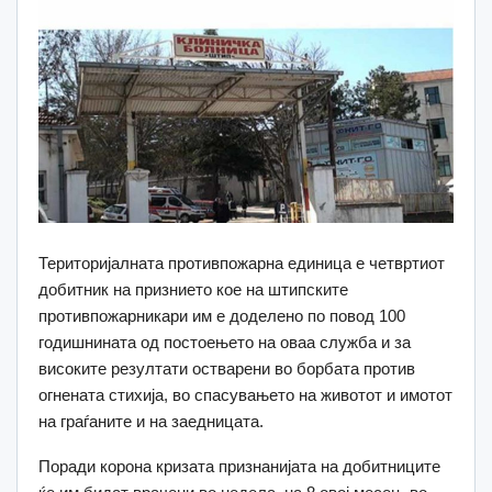
Територијалната противпожарна единица е четвртиот
добитник на признието кое на штипските
противпожарникари им е доделено по повод 100
годишнината од постоењето на оваа служба и за
високите резултати остварени во борбата против
огнената стихија, во спасувањето на животот и имотот
на граѓаните и на заедницата.
Поради корона кризата признанијата на добитниците