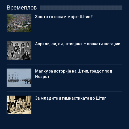
Времеплов
Зошто го сакам мојот Штип?
Aприли, ли, ли, штипјани – познати шегаџии
Малку за историја на Штип, градот под
Исарот
Зa младите и гимнастиката во Штип