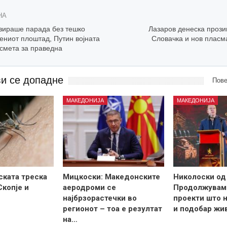
НА
изираше парада без тешко
Лазаров денеска прози
ениот плоштад, Путин војната
Словачка и нов пласм
 смета за праведна
ви се допадне
Пове
МАКЕДОНИЈА
МАКЕДОНИЈА
ската треска
Мицкоски: Македонските
Николоски од
Скопје и
аеродроми се
Продолжувам
најбрзорастечки во
проекти што н
регионот – тоа е резултат
и подобар жи
на…