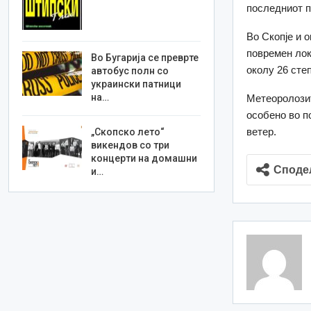
последниот п
Во Скопје и 
повремен лок
Во Бугарија се преврте
околу 26 сте
автобус полн со
украински патници
на…
Метеоролозит
особено во п
ветер.
„Скопско лето“
викендов со три
концерти на домашни
Споде
и…