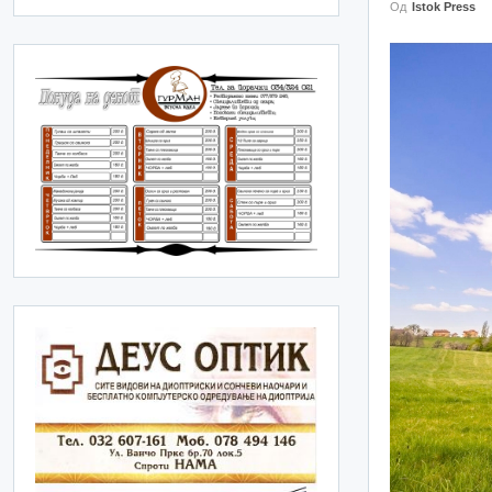
Од
Istok Press