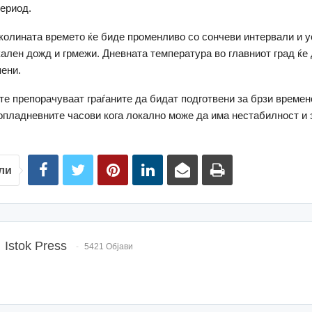
ериод.
околината времето ќе биде променливо со сончеви интервали и у
ален дожд и грмежи. Дневната температура во главниот град ќе 
пени.
е препорачуваат граѓаните да бидат подготвени за брзи времен
опладневните часови кога локално може да има нестабилност и
ли
Istok Press
5421 Објави