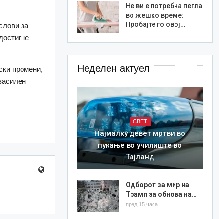
Не ви е потребна пегла
во жешко време:
Пробајте го овој…
слови за
достигне
Неделен актуел
ски промени,
 засилен
СВЕТ
Најмалку девет мртви во
пукање во училиште во
Тајланд
Одборот за мир на
Трамп за обнова на…
пред 15 часа