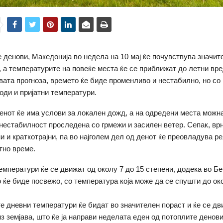
 денови, Македонија во недела на 10 мај ќе почувствува значит
 а температурите на повеќе места ќе се приближат до летни вре
вата прогноза, времето ќе биде променливо и нестабилно, но со
оди и пријатни температури.
денот ќе има услови за локален дожд, а на одредени места можна
 нестабилност проследена со грмежи и засилен ветер. Сепак, вр
и и краткотрајни, па во најголем дел од денот ќе преовладува р
тно време.
емператури ќе се движат од околу 7 до 15 степени, додека во Б
о ќе биде посвежо, со температура која може да се спушти до ок
 дневни температури ќе бидат во значителен пораст и ќе се дв
из земјава, што ќе ја направи неделата еден од потоплите денови