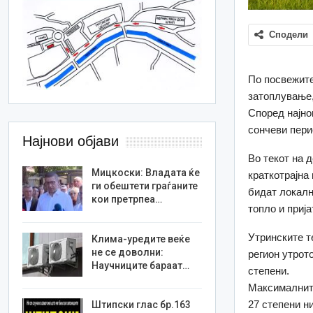
Сподели
По посвежите
затоплување,
Според најно
сончеви пери
Најнови објави
Во текот на 
Мицкоски: Владата ќе
краткотрајна
ги обештети граѓаните
бидат локалн
кои претрпеа…
топло и прија
Утринските т
Клима-уредите веќе
не се доволни:
регион утрот
Научниците бараат…
степени.
Максималните
27 степени н
Штипски глас бр.163