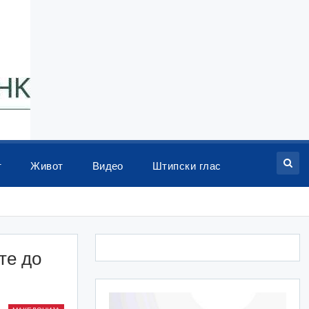
т
Живот
Видео
Штипски глас
те до