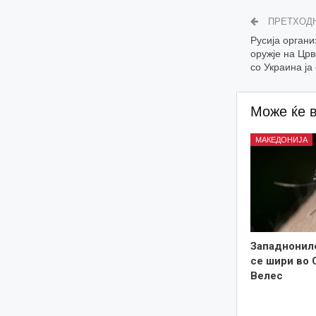
ПРЕТХОД
Русија орган
оружје на Црв
со Украина ја
Може ќе 
МАКЕДОНИЈА
Западнонил
се шири во 
Велес