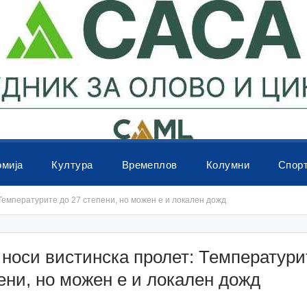
омија
Култура
Времеплов
Колумни
Спор
Температурите до 27 степени, но можен е и локален дожд
носи вистинска пролет: Температури
ени, но можен е и локален дожд