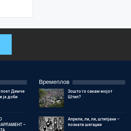
Времеплов
 поет Димче
Зошто го сакам мојот
 ја доби
Штип?
О
Aприли, ли, ли, штипјани –
ПАРЛАМЕНТ –
познати шегаџии
АТА…