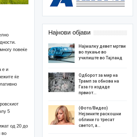
Најнови објави
елно
дности.
Најмалку девет мртви
 многу повеќе
во пукање во
училиште во Тајланд
 е и
Одборот за мир на
нежите ќе
Трамп за обнова на
елативно
Газа го издаде
првиот…
еровскиот
(Фото/Видео)
олу 5
Нејзините раскошни
облини го тресат
светот, а…
ижат од 20 до
 во