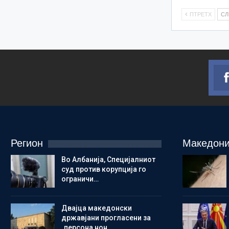
ПТРЕТХ
С
Регион
Македони
Во Албанија, Специјалниот
суд против корупција го
ограничи…
Двајца македонски
државјани прогласени за
„персона нон…