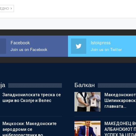
ЛЕДНО
Facebook
Istokpress
Join us on Facebook
Join us on Twitter
ја
Балкан
Западнонилската треска се
Македонскиот
шири во Скопје и Велес
Шипинкаровски
главната…
Мицкоски: Македонските
МАКЕДОНЕЦ В
аеродроми се
АЛБАНСКИОТ 
најбрзорастечки во…
УСПЕХ ЗА ЦЕЛ