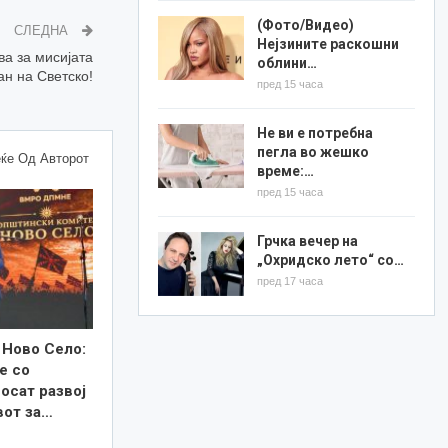
(Фото/Видео)
СЛЕДНА
Нејзините раскошни
ва за мисијата
облини…
ан на Светско!
пред 15 часа
Не ви е потребна
пегла во жешко
ќе Од Авторот
време:…
пред 15 часа
Грчка вечер на
„Охридско лето“ со…
пред 17 часа
 Ново Село:
е со
осат развој
вот за…