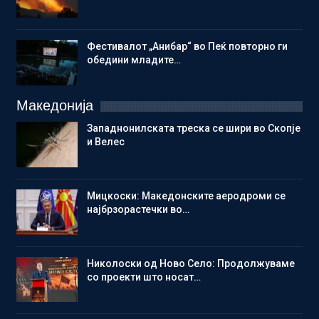
Фестивалот „Анибар“ во Пеќ повторно ги
обедини младите…
Македонија
Западнонилската треска се шири во Скопје
и Велес
Мицкоски: Македонските аеродроми се
најбрзорастечки во…
Николоски од Ново Село: Продолжуваме
со проекти што носат…