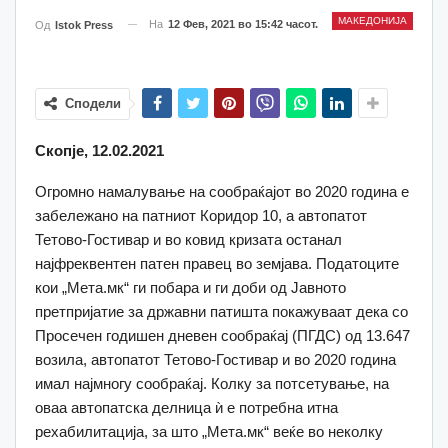
МАКЕДОНИЈА
На
12 Фев, 2021 во 15:42 часот.
Од
Istok Press
Сподели
Скопје, 12.02.2021
Огромно намалување на сообраќајот во 2020 година е
забележано на патниот Коридор 10, а автопатот
Тетово-Гостивар и во ковид кризата останал
најфреквентен патен правец во земјава. Податоците
кои „Мета.мк“ ги побара и ги доби од Јавното
претпријатие за државни патишта покажуваат дека со
Просечен годишен дневен сообраќај (ПГДС) од 13.647
возила, автопатот Тетово-Гостивар и во 2020 година
имал најмногу сообраќај. Колку за потсетување, на
оваа автопатска делница ѝ е потребна итна
рехабилитација, за што „Мета.мк“ веќе во неколку