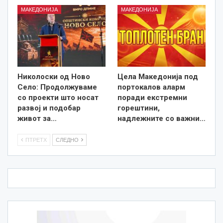
МАКЕДОНИЈА
МАКЕДОНИЈА
Николоски од Ново
Цела Македонија под
Село: Продолжуваме
портокалов аларм
со проекти што носат
поради екстремни
развој и подобар
горештини,
живот за…
надлежните со важни…
ПТРЕТХ
СЛЕДНО