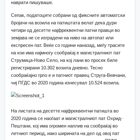
наврати пишуваше.
Сепак, податоците собрани од фиксните автоматски
бројачи на возила на патиштата велат дека дури
четири од десетте најфреквентни патни правци во
земјава не се изградени на ниво на автопат или
експресен пат. Веќе со години наназад, меѓу трасите
на кои има најмногу сообраќај е магистралниот пат
Струмица-Ново Село, на кој лани во просек биле
регистрирани 10.302 возила дневно. Тесно
сообраќајно грло е и патниот правец Струга-Вевчани,
чиј ПГДС во 2020 година изнесувал 10.524 возила.
На листата на десетте најфреквентни патишта во
2020 година се наоѓаат и магистралниот пат Охрид-
Пештани, кој има огромен наплив на сообраќај во
летниот период, иако ширината на дел од овој пат