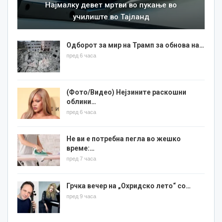
Најмалку девет мртви во пукање во
училиште во Тајланд
Одборот за мир на Трамп за обнова на…
пред 6 часа
(Фото/Видео) Нејзините раскошни
облини…
пред 6 часа
Не ви е потребна пегла во жешко
време:…
пред 7 часа
Грчка вечер на „Охридско лето“ со…
пред 9 часа