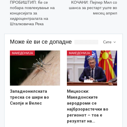
ПРОБИШТИП: Ќе се
KOЧАНИ: Пејпер Мил со
побара повлекување на
шанса за рестарт уште во
концесијата за
месец април
хидроцентралата на
Шталковичка Река
Може ќе ви се допадне
Сите
МАКЕДОНИЈА
МАКЕДОНИЈА
Западнонилската
Мицкоски:
треска се шири во
Македонските
Скопје и Велес
аеродроми се
најбрзорастечки во
регионот – тоа е
резултат на…