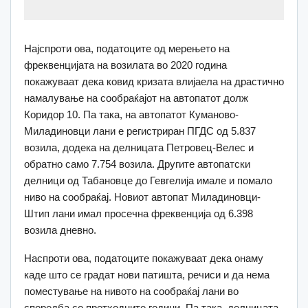
Најспроти ова, податоците од мерењето на
фреквенцијата на возилата во 2020 година
покажуваат дека ковид кризата влијаела на драстично
намалување на сообраќајот на автопатот долж
Коридор 10. Па така, на автопатот Куманово-
Миладиновци лани е регистриран ПГДС од 5.837
возила, додека на делницата Петровец-Велес и
обратно само 7.754 возила. Другите автопатски
делници од Табановце до Гевгелија имале и помало
ниво на сообраќај. Новиот автопат Миладиновци-
Штип лани имал просечна фреквенција од 6.398
возила дневно.
Наспроти ова, податоците покажуваат дека онаму
каде што се градат нови патишта, речиси и да нема
поместување на нивото на сообраќај лани во
споредба со претходните години. Па така, делницата