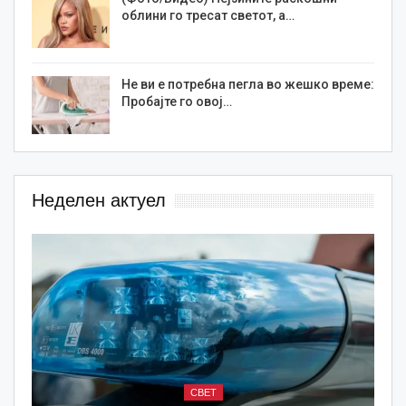
облини го тресат светот, а…
Не ви е потребна пегла во жешко време:
Пробајте го овој…
Неделен актуел
СВЕТ