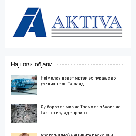
Најнови објави
Најмалку девет мртви во пукање во
училиште во Тајланд
Одборот за мир на Трамп за обнова на
Газа го издаде првиот…
(Фото/Видео) Нејзините раскошни