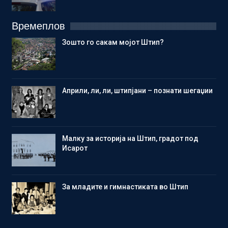
Времеплов
Зошто го сакам мојот Штип?
Aприли, ли, ли, штипјани – познати шегаџии
Малку за историја на Штип, градот под
Исарот
Зa младите и гимнастиката во Штип