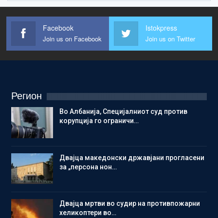
Facebook
Istokpress
Join us on Facebook
Join us on Twitter
Регион
Во Албанија, Специјалниот суд против
корупција го ограничи…
Двајца македонски државјани прогласени
за „персона нон…
Двајца мртви во судир на противпожарни
хеликоптери во…