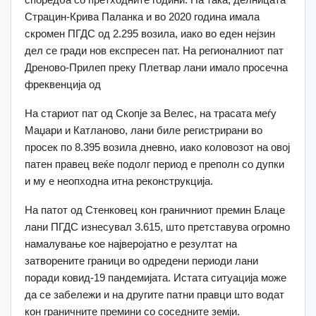
Страцин-Крива Паланка и во 2020 година имала
скромен ПГДС од 2.295 возила, иако во еден нејзин
дел се гради нов експресен пат. На регионалниот пат
Дреново-Прилеп преку Плетвар лани имало просечна
фреквенција од
На стариот пат од Скопје за Велес, на трасата меѓу
Маџари и Катланово, лани биле регистрирани во
просек по 8.395 возила дневно, иако коловозот на овој
патен правец веќе подолг период е преполн со дупки
и му е неопходна итна реконструкција.
На патот од Стенковец кон граничниот премин Блаце
лани ПГДС изнесувал 3.615, што претставува огромно
намалување кое најверојатно е резултат на
затворените граници во одредени периоди лани
поради ковид-19 пандемијата. Истата ситуација може
да се забележи и на другите патни правци што водат
кон граничните премини со соседните земји.