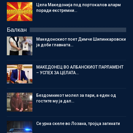
Цела Македонија под портокалов аларм
поради екстремни…
Балкан
Македонскиот поет Димче Шипинкаровски
ја доби главната…
МАКЕДОНЕЦ ВО АЛБАНСКИОТ ПАРЛАМЕНТ
– УСПЕХ ЗА ЦЕЛАТА…
Бездомникот молел за пари, а еден од
гостите му ја дал…
Се урна скеле во Лозана, тројца загинати