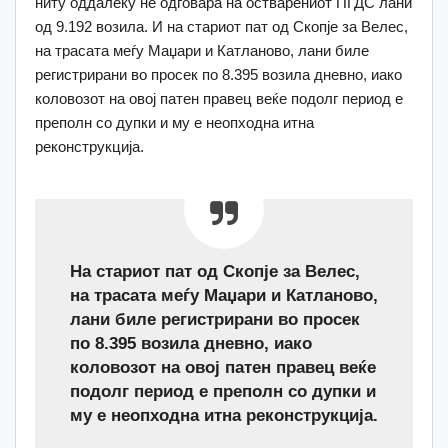
ниту оддалеку не одговара на остварениот ПГДС лани
од 9.192 возила. И на стариот пат од Скопје за Велес,
на трасата меѓу Маџари и Катланово, лани биле
регистрирани во просек по 8.395 возила дневно, иако
коловозот на овој патен правец веќе подолг период е
преполн со дупки и му е неопходна итна
реконструкција.
На стариот пат од Скопје за Велес,
на трасата меѓу Маџари и Катланово,
лани биле регистрирани во просек
по 8.395 возила дневно, иако
коловозот на овој патен правец веќе
подолг период е преполн со дупки и
му е неопходна итна реконструкција.