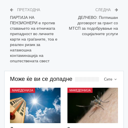
ПРЕТХОДНА
СЛЕДНА
ПАРТИЈА НА
ДЕЛЧЕВО: Потпишан
ПЕНЗИОНЕРИ е против
договорот за грант со
ставањето на етничката
МТСП за подобрување на
припадност во личните
социјалните услуги
карти на граѓаните, тоа е
реален ризик за
натамошна
контаминација на
општествената свест
Може ќе ви се допадне
Сите
МАКЕДОНИЈА
МАКЕДОНИЈА