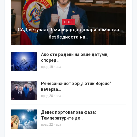
СВЕТ
САД ветуваат 1 милијарда долари помош за
безбедноста на…
Ако сте родени на овие датуми,
според…
пред 19 часа
Ренесансниот хор „Готик Војсис“
вечерва…
пред 20 часа
Денес портокалова фаза:
Температурите до…
пред 22 часа