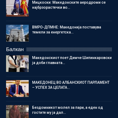
Мицкоски: Македонските аеродроми се
најбрзорастечки во…
ВМРО-ДПМНЕ: Македонија поставува
темели за енергетска…
Балкан
Македонскиот поет Димче Шипинкаровски
ја доби главната…
МАКЕДОНЕЦ ВО АЛБАНСКИОТ ПАРЛАМЕНТ
– УСПЕХ ЗА ЦЕЛАТА…
Бездомникот молел за пари, а еден од
гостите му ја дал…