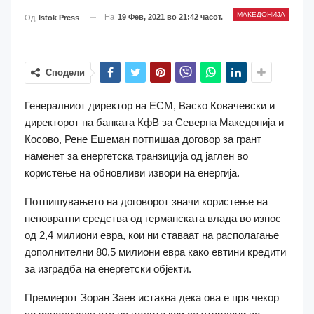
МАКЕДОНИЈА
На
19 Фев, 2021 во 21:42 часот.
Од
Istok Press
Сподели
Генералниот директор на ЕСМ, Васко Ковачевски и
директорот на банката КфВ за Северна Македонија и
Косово, Рене Ешеман потпишаа договор за грант
наменет за енергетска транзиција од јаглен во
користење на обновливи извори на енергија.
Потпишувањето на договорот значи користење на
неповратни средства од германската влада во износ
од 2,4 милиони евра, кои ни ставаат на располагање
дополнителни 80,5 милиони евра како евтини кредити
за изградба на енергетски објекти.
Премиерот Зоран Заев истакна дека ова е прв чекор