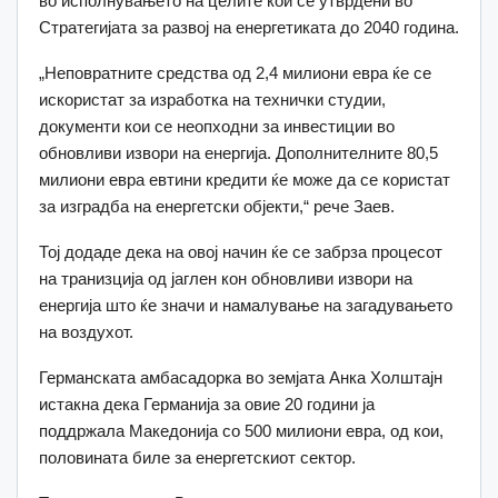
во исполнувањето на целите кои се утврдени во
Стратегијата за развој на енергетиката до 2040 година.
„Неповратните средства од 2,4 милиони евра ќе се
искористат за изработка на технички студии,
документи кои се неопходни за инвестиции во
обновливи извори на енергија. Дополнителните 80,5
милиони евра евтини кредити ќе може да се користат
за изградба на енергетски објекти,“ рече Заев.
Тој додаде дека на овој начин ќе се забрза процесот
на транизција од јаглен кон обновливи извори на
енергија што ќе значи и намалување на загадувањето
на воздухот.
Германската амбасадорка во земјата Анка Холштајн
истакна дека Германија за овие 20 години ја
поддржала Македонија со 500 милиони евра, од кои,
половината биле за енергетскиот сектор.