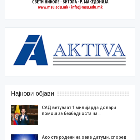
Најнови објави
САД ветуваат 1 милијарда долари
помош за безбедноста на…
Ако сте родени на овие датуми, според