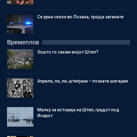
Се урна скеле во Лозана, тројца загинати
Времеплов
Зошто го сакам мојот Штип?
Aприли, ли, ли, штипјани – познати шегаџии
Малку за историја на Штип, градот под
Исарот