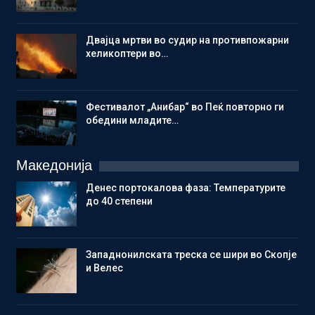
Двајца мртви во судир на противпожарни
хеликоптери во…
Фестивалот „Анибар“ во Пеќ повторно ги
обедини младите…
Македонија
Денес портокалова фаза: Температурите
до 40 степени
Западнонилската треска се шири во Скопје
и Велес