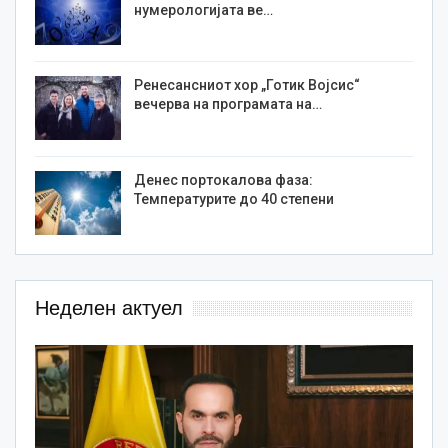
нумерологијата ве…
Ренесансниот хор „Готик Војсис“
вечерва на програмата на…
Денес портокалова фаза:
Температурите до 40 степени
Неделен актуел