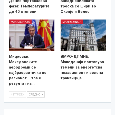
Денес портокалова
Западнонилската
фаза: Температурите
треска се шири во
до 40 степени
Скопје и Велес
МАКЕДОНИЈА
МАКЕДОНИЈА
Мицкоски:
ВМРО-ДПМНЕ:
Македонските
Македонија поставува
аеродроми се
темели за енергетска
најбрзорастечки во
независност и зелена
регионот – тоа е
транзиција
резултат на…
ПТРЕТХ
СЛЕДНО