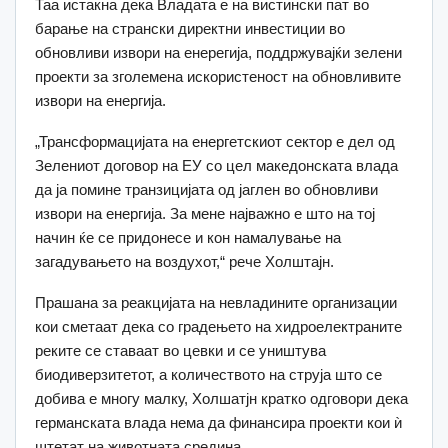
Таа истакна дека Владата е на вистински пат во
барање на странски директни инвестиции во
обновливи извори на енерегија, поддржувајќи зелени
проекти за зголемена искористеност на обновливите
извори на енергија.
„Трансформацијата на енергетскиот сектор е дел од
Зелениот договор на ЕУ со цел македонската влада
да ја помине транзицијата од јаглен во обновливи
извори на енергија. За мене најважно е што на тој
начин ќе се придонесе и кон намалување на
загадувањето на воздухот,“ рече Холштајн.
Прашана за реакцијата на невладините организации
кои сметаат дека со градењето на хидроелектраните
реките се ставаат во цевки и се уништува
биодиверзитетот, а количеството на струја што се
добива е многу малку, Холшатјн кратко одговори дека
германската влада нема да финансира проекти кои ѝ
штетат на животната средина.