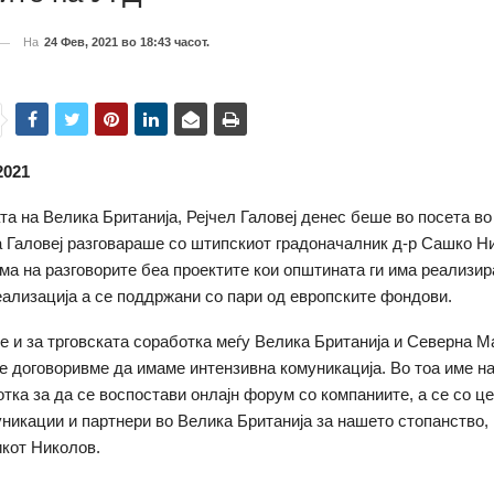
На
24 Фев, 2021 во 18:43 часот.
2021
а на Велика Британија, Рејчел Галовеј денес беше во посета в
 Галовеј разговараше со штипскиот градоначалник д-р Сашко Ни
ма на разговорите беа проектите кои општината ги има реализир
еализација а се поддржани со пари од европските фондови.
е и за трговската соработка меѓу Велика Британија и Северна М
се договоривме да имаме интензивна комуникација. Во тоа име н
тка за да се воспостави онлајн форум со компаниите, а се со це
уникации и партнери во Велика Британија за нашето стопанство, 
кот Николов.