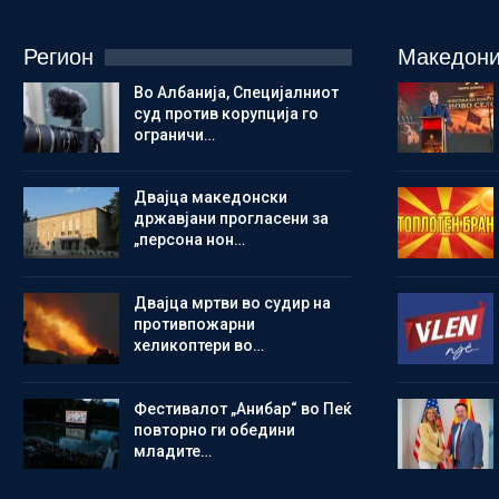
Регион
Македони
Во Албанија, Специјалниот
суд против корупција го
ограничи…
Двајца македонски
државјани прогласени за
„персона нон…
Двајца мртви во судир на
противпожарни
хеликоптери во…
Фестивалот „Анибар“ во Пеќ
повторно ги обедини
младите…