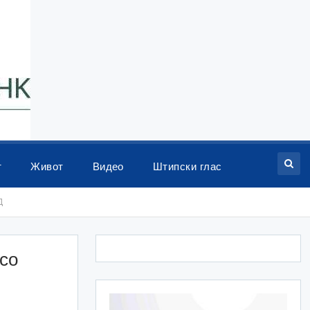
т
Живот
Видео
Штипски глас
Д
со