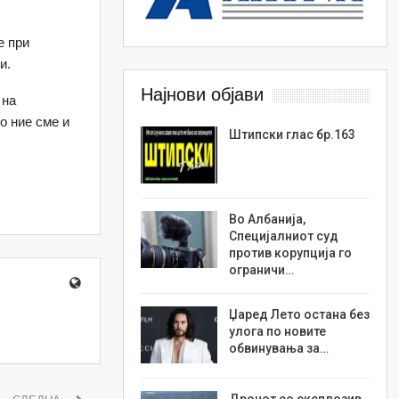
е при
и.
Најнови објави
 на
о ние сме и
Штипски глас бр.163
Во Албанија,
Специјалниот суд
против корупција го
ограничи…
Џаред Лето остана без
улога по новите
обвинувања за…
Дронот со експлозив