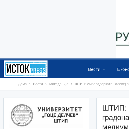
Вести
Екон
Дома
Вести
Македонија
ШТИП: Амбасадорката Галовеј ра
ШТИП: 
градона
медиум