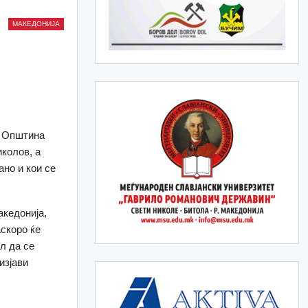
МАКЕДОНИЈА
о Општина
колов, а
ано и кои се
акедонија,
аскоро ќе
л да се
изјави