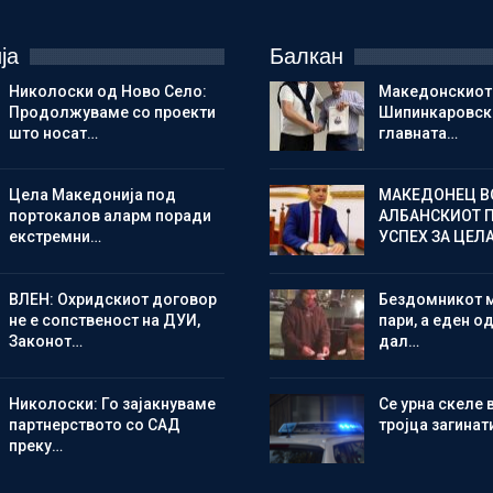
ја
Балкан
Николоски од Ново Село:
Македонскиот
Продолжуваме со проекти
Шипинкаровски
што носат…
главната…
Цела Македонија под
МАКЕДОНЕЦ В
портокалов аларм поради
АЛБАНСКИОТ 
екстремни…
УСПЕХ ЗА ЦЕЛ
ВЛЕН: Охридскиот договор
Бездомникот 
не е сопственост на ДУИ,
пари, а еден од
Законот…
дал…
Николоски: Го зајакнуваме
Се урна скеле 
партнерството со САД
тројца загинат
преку…