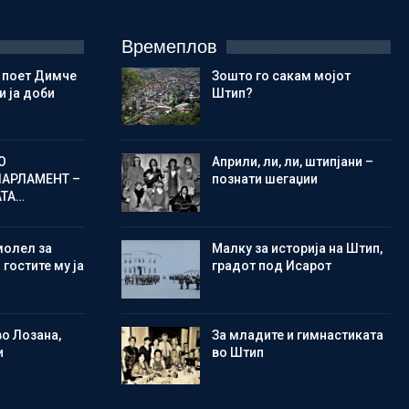
Времеплов
 поет Димче
Зошто го сакам мојот
 ја доби
Штип?
О
Aприли, ли, ли, штипјани –
ПАРЛАМЕНТ –
познати шегаџии
АТА…
молел за
Малку за историја на Штип,
 гостите му ја
градот под Исарот
во Лозана,
Зa младите и гимнастиката
и
во Штип