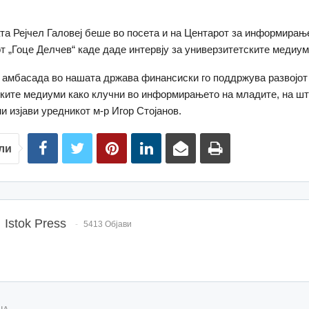
а Рејчел Галовеј беше во посета и на Центарот за информирањ
т „Гоце Делчев“ каде даде интервју за универзитетските медиум
 амбасада во нашата држава финансиски го поддржува развојот
ките медиуми како клучни во информирањето на младите, на шт
и изјави уредникот м-р Игор Стојанов.
ли
Istok Press
5413 Објави