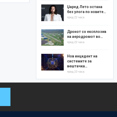
Џаред Лето остана
без улога по новите…
пред 22 часа
Дронот со експлозив
на аеродромот во…
пред 22 часа
Нов инцидент на
системите за
вештачка…
пред 23 часа