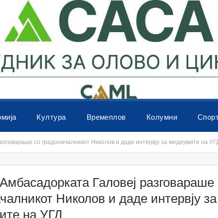
омија
Култура
Времеплов
Колумни
Спор
зговараше со градоначалникот Николов и даде интервју за медиумите на УГ
Амбасадорката Галовеј разговараше 
чалникот Николов и даде интервју за
ите на УГД