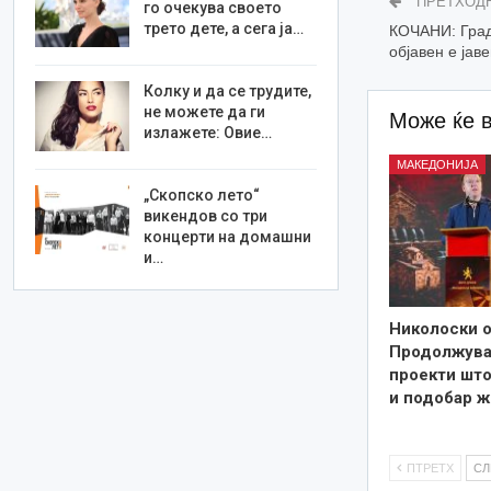
ПРЕТХОД
го очекува своето
трето дете, а сега ја…
КОЧАНИ: Градс
објавен е јав
Колку и да се трудите,
не можете да ги
Може ќе 
излажете: Овие…
МАКЕДОНИЈА
„Скопско лето“
викендов со три
концерти на домашни
и…
Николоски о
Продолжува
проекти што
и подобар ж
ПТРЕТХ
С