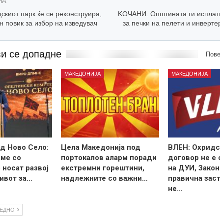
НА
киот парк ќе се реконструира,
KОЧАНИ: Општината ги исплат
ен повик за избор на изведувач
за печки на пелети и инверт
ви се допадне
Пове
МАКЕДОНИЈА
МАКЕДОНИЈА
д Ново Село:
Цела Македонија под
ВЛЕН: Охридс
ме со
портокалов аларм поради
договор не е
 носат развој
екстремни горештини,
на ДУИ, Закон
ивот за…
надлежните со важни…
правична зас
не…
ЛЕДНО