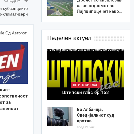
СЛЕДНА
на аеродромот во
и субвенциите
Лајпциг оценет како…
ер-климатизери
ќе Од Авторот
Неделен актуел
ШТИПСКИ ГЛАС
киот
Штипски глас бр.163
 сопственост
от за
тапеност
Во Албанија,
Специјалниот суд
против…
пред 21 час