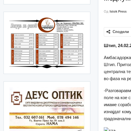
Од
Istok Press
Сподели
Штип, 24.02.
Амбасадоркат
Штип. Притоа
централна те
во фаза на р
-Разговаравм
поле на кое 
имаме сорабо
изнајдат ком
градоначални