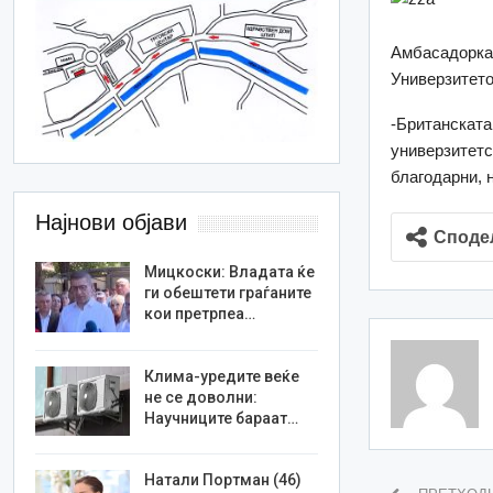
Амбасадоркат
Универзитето
-Британската
универзитетс
благодарни, н
Најнови објави
Споде
Мицкоски: Владата ќе
ги обештети граѓаните
кои претрпеа…
Клима-уредите веќе
не се доволни:
Научниците бараат…
Натали Портман (46)