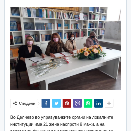
Сподели
Во Делчево во управувачките органи на локалните
институции има 21 жена наспроти 8 мажи, а на