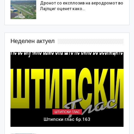
Дронот со експлозив на аеродромот во
Лајпциг оценет како…
Неделен актуел
ШТИПСКИ ГЛАС
Штипски глас бр.163