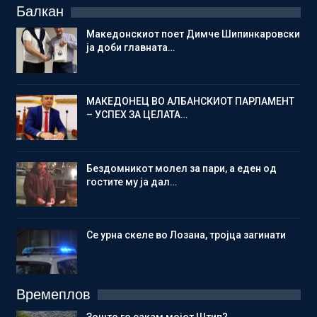
Балкан
Македонскиот поет Димче Шипинкаровски
ја доби главната…
МАКЕДОНЕЦ ВО АЛБАНСКИОТ ПАРЛАМЕНТ
– УСПЕХ ЗА ЦЕЛАТА…
Бездомникот молел за пари, а еден од
гостите му ја дал…
Се урна скеле во Лозана, тројца загинати
Времеплов
Зошто го сакам мојот Штип?