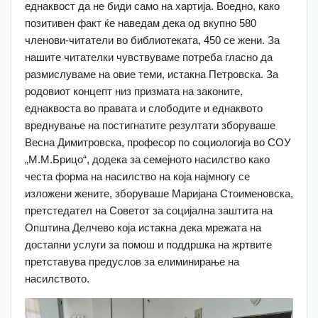
еднаквост да не биди само на хартија. Воедно, како
позитивен факт ќе наведам дека од вкупно 580
членови-читатели во библиотеката, 450 се жени. За
нашите читателки чувствуваме потреба гласно да
размислуваме на овие теми, истакна Петровска. За
родовиот концепт низ призмата на законите,
еднаквоста во правата и слободите и еднаквото
вреднување на постигнатите резултати зборуваше
Весна Димитровска, професор по социологија во СОУ
„М.М.Брицо“, додека за семејното насилство како
честа форма на насилство на која најмногу се
изложени жените, зборуваше Маријана Стоименовска,
претстедател на Советот за социјална заштита на
Општина Делчево која истакна дека мрежата на
достапни услуги за помош и поддршка на жртвите
претставува предуслов за елиминирање на
насилството.