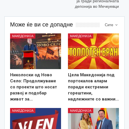
ја гради регионалната
депонија во Мечкуевци
Може ќе ви се допадне
Сите
МАКЕДОНИЈА
МАКЕДОНИЈА
Николоски од Ново
Цела Македонија под
Село: Продолжуваме
портокалов аларм
со проекти што носат
поради екстремни
развој и подобар
горештини,
живот за…
надлежните со важни…
МАКЕДОНИЈА
МАКЕДОНИЈА