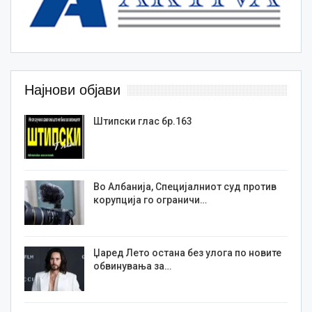
Најнови објави
Штипски глас бр.163
Во Албанија, Специјалниот суд против
корупција го ограничи…
Џаред Лето остана без улога по новите
обвинувања за…