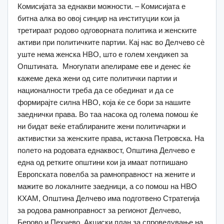
Комисијата за еднакви можности. – Комисијата е
битна алка во овој синџир на институции кои ја
третираат родово одговорната политика и женските
активи при политичките партии. Кај нас во Делчево сè
уште нема женска НВО, што е голем хендикеп за
Општината. Многупати апелираме еве и денес ќе
кажеме дека жени од сите политички партии и
националности треба да се обединат и да се
формирајте силна НВО, која ќе се бори за нашите
заеднички права. Во таа насока од голема помош ќе
ни бидат веќе етаблираните жени политичарки и
активистки за женските права, истакна Петровска. На
полето на родовата еднаквост, Општина Делчево е
една од ретките општини кои ја имаат потпишано
Европската повелба за рамноправност на жените и
мажите во локалните заедници, а со помош на НВО
КХАМ, Општина Делчево има подготвено Стратегија
за родова рамноправност за регионот Делчево,
Берово и Пехчево, Акциски план за спроведување на