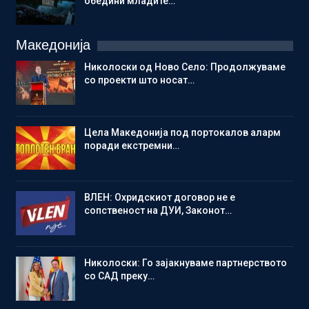
обедини младите…
Македонија
Николоски од Ново Село: Продолжуваме
со проекти што носат…
Цела Македонија под портокалов аларм
поради екстремни…
ВЛЕН: Охридскиот договор не е
сопственост на ДУИ, Законот…
Николоски: Го зајакнуваме партнерството
со САД преку…