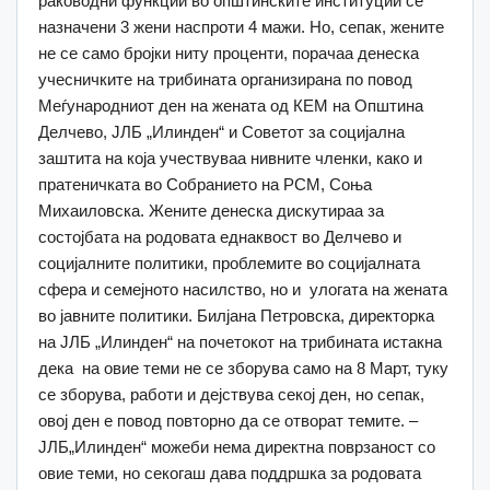
раководни функции во општинските институции се
назначени 3 жени наспроти 4 мажи. Но, сепак, жените
не се само бројки ниту проценти, порачаа денеска
учесничките на трибината организирана по повод
Меѓународниот ден на жената од КЕМ на Општина
Делчево, ЈЛБ „Илинден“ и Советот за социјална
заштита на која учествуваа нивните членки, како и
пратеничката во Собранието на РСМ, Соња
Михаиловска. Жените денеска дискутираа за
состојбата на родовата еднаквост во Делчево и
социјалните политики, проблемите во социјалната
сфера и семејното насилство, но и улогата на жената
во јавните политики. Билјана Петровска, директорка
на ЈЛБ „Илинден“ на почетокот на трибината истакна
дека на овие теми не се зборува само на 8 Март, туку
се зборува, работи и дејствува секој ден, но сепак,
овој ден е повод повторно да се отворат темите. –
ЈЛБ„Илинден“ можеби нема директна поврзаност со
овие теми, но секогаш дава поддршка за родовата