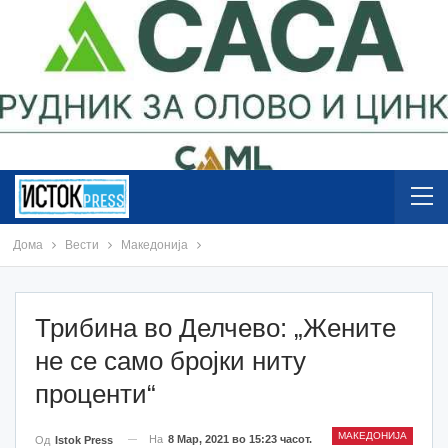
Дома
Вести
Македонија
Трибина во Делчево: „Жените
не се само бројки ниту
проценти“
МАКЕДОНИЈА
На
8 Мар, 2021 во 15:23 часот.
Од
Istok Press