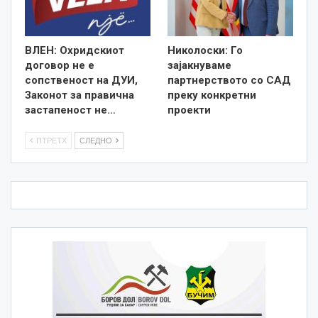
ВЛЕН: Охридскиот
Николоски: Го
договор не е
зајакнуваме
сопственост на ДУИ,
партнерството со САД
Законот за правична
преку конкретни
застапеност не…
проекти
ПТРЕТХ
СЛЕДНО