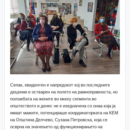
Сепак, евидентен е напредокот кој во последните
децении е остварен на полето на рамноправноста, но
положбата на жените во многу сегменти во
општеството и денес не е изедначена со онаа која ја
имаат мажите, потенцираше координаторката на КЕМ
на Општина Делчево, Сузана Петровска, која се
осврна на значењето од функционирањето на