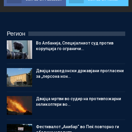
Регион
Во Албанија, Специјалниот суд против
корупција го ограничи…
Двајца македонски државјани прогласени
за „персона нон…
Двајца мртви во судир на противпожарни
хеликоптери во…
Фестивалот „Анибар“ во Пеќ повторно ги