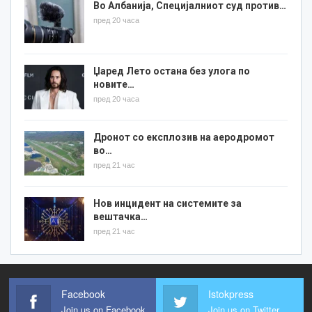
Во Албанија, Специјалниот суд против…
пред 20 часа
Џаред Лето остана без улога по
новите…
пред 20 часа
Дронот со експлозив на аеродромот
во…
пред 21 час
Нов инцидент на системите за
вештачка…
пред 21 час
Facebook
Istokpress
Join us on Facebook
Join us on Twitter