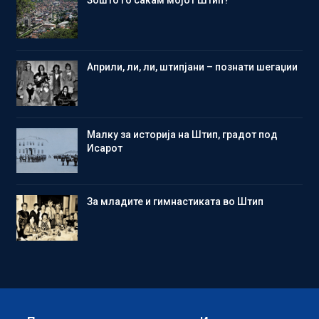
Aприли, ли, ли, штипјани – познати шегаџии
Малку за историја на Штип, градот под
Исарот
Зa младите и гимнастиката во Штип