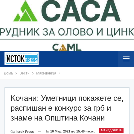
Дома
Вести
Македонија
Koчани: Уметници покажете се,
распишан е конкурс за грб и
знаме на Општина Кочани
МАКЕДОНИЈА
На
10 Мар, 2021 во 15:46 часот.
Од
Istok Press