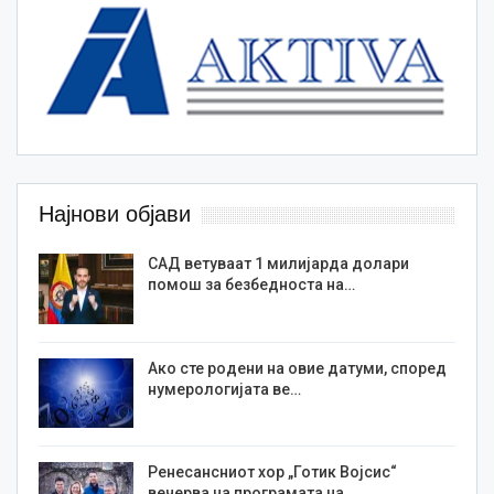
Најнови објави
САД ветуваат 1 милијарда долари
помош за безбедноста на…
Ако сте родени на овие датуми, според
нумерологијата ве…
Ренесансниот хор „Готик Војсис“
вечерва на програмата на…