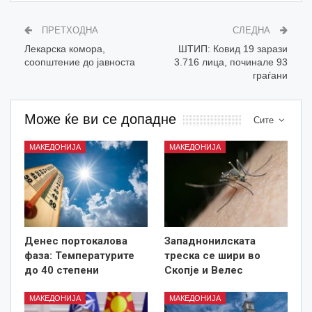
ПРЕТХОДНА
СЛЕДНА
Лекарска комора,
ШТИП: Ковид 19 зарази
соопштение до јавноста
3.716 лица, починале 93
граѓани
Може ќе ви се допадне
Сите
МАКЕДОНИЈА
МАКЕДОНИЈА
Денес портокалова
Западнонилската
фаза: Температурите
треска се шири во
до 40 степени
Скопје и Велес
МАКЕДОНИЈА
МАКЕДОНИЈА