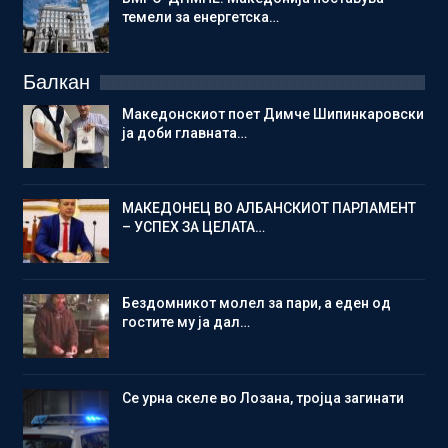
темели за енергетска…
Балкан
Македонскиот поет Димче Шипинкаровски
ја доби главната…
МАКЕДОНЕЦ ВО АЛБАНСКИОТ ПАРЛАМЕНТ
– УСПЕХ ЗА ЦЕЛАТА…
Бездомникот молел за пари, а еден од
гостите му ја дал…
Се урна скеле во Лозана, тројца загинати