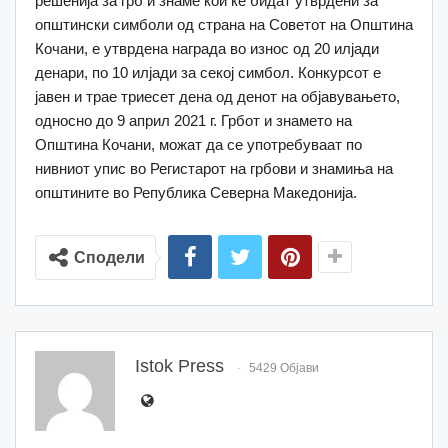
решенија за грб и знаме кои ќе бидат утврдени за
општински симболи од страна на Советот на Општина
Кочани, е утврдена награда во износ од 20 илјади
денари, по 10 илјади за секој симбол. Конкурсот е
јавен и трае триесет дена од денот на објавувањето,
односно до 9 април 2021 г. Грбот и знамето на
Општина Кочани, можат да се употребуваат по
нивниот упис во Регистарот на грбови и знамиња на
општините во Република Северна Македонија.
Сподели
Istok Press
5429 Објави