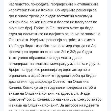
наследство, природата, географските и стопанските
карактеристики на Кочани. Во идејните решенија за
грб и знаме треба да бидат застапени максимум
четири бои, во кои црната и белата не влегуваат во
вкупниот број. Грбот на Општината може да биде
еден од елементите на идејното решение за знаме на
Општината. Идејните решенија за грбот и знамето
треба да бидат изработени на хамер хартија на А4
формат; со однос на страните 2:1 и 3:2; да бидат
текстуално образложени и да можат да се
аплицираат на плакета, меморандум, значка и друго.
Бројот на идејните решенија од еден автор не е
ограничен, а изработените трудови треба да бидат
доставени под шифра до Советот на Општина
Кочани, Комисија за утврдување предлози за грб и
знаме на Општина Кочани, на адреса ул. „Раде
Кратовче“ бр. 1, Кочани, со назнака „За Конкурс за грб
и знаме на Општина Кочани“. За авторот на идејните