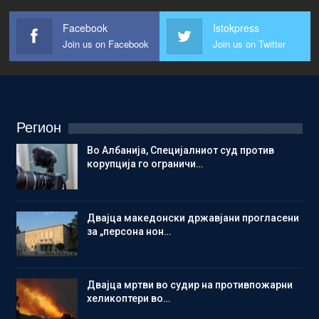
Facebook
Istokpress
Join us on Facebook
Join us on Twitter
Регион
Во Албанија, Специјалниот суд против
корупција го ограничи…
Двајца македонски државјани прогласени
за „персона нон…
Двајца мртви во судир на противпожарни
хеликоптери во…