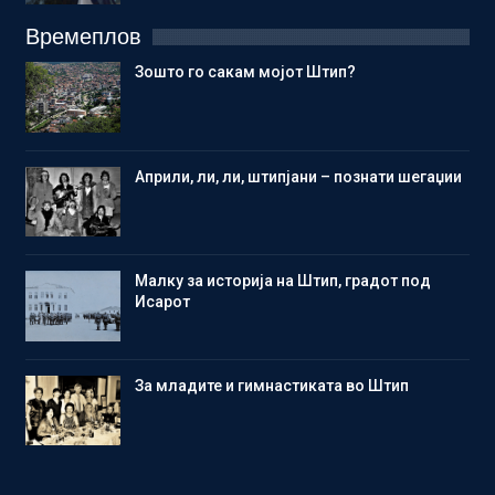
Времеплов
Зошто го сакам мојот Штип?
Aприли, ли, ли, штипјани – познати шегаџии
Малку за историја на Штип, градот под
Исарот
Зa младите и гимнастиката во Штип