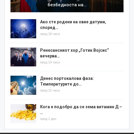
безбедноста на…
Ако сте родени на овие датуми,
според…
пред 18 часа
Ренесансниот хор „Готик Војсис“
вечерва…
пред 19 часа
Денес портокалова фаза:
Температурите до…
пред 22 часа
Кога е подобро да се зема витамин Д –
…
пред 1 ден