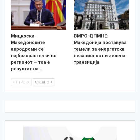
Мицкоски:
ВМРО-ДПМНЕ:
Македонските
Македонија поставува
аеродроми се
темели за енергетска
најбрзорастечки во
независност и зелена
регионот – тоа е
транзиција
резултат на…
ПТРЕТХ
СЛЕДНО