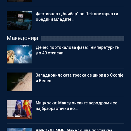
Фестивалот „Анибар“ во Пеќ повторно ги
обедини младите…
Македонија
Денес портокалова фаза: Температурите
до 40 степени
Западнонилската треска се шири во Скопје
и Велес
Мицкоски: Македонските аеродроми се
најбрзорастечки во…
ВМРО-ДПМНЕ: Македонија поставува