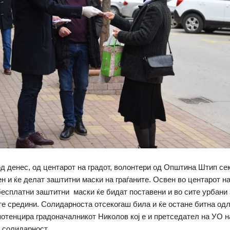
од денес, од центарот на градот, волонтери од Општина Штип се
ен и ќе делат заштитни маски на граѓаните. Освен во центарот н
бесплатни заштитни маски ќе бидат поставени и во сите урбани 
те средини. Солидарноста отсекогаш била и ќе остане битна од
 потенцира градоначалникот Николов кој е и претседател на УО н
 солидарност.