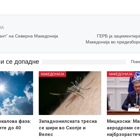
НА
сант“ на Северна Македонија
ГЕРБ ја зацементира
Македонија во предизбор
ви се допадне
Пове
МАКЕДОНИЈА
МАКЕДОНИЈА
калова фаза:
Западнонилската треска
Мицкоски: Ма
те до 40
се шири во Скопје и
аеродроми се
Велес
најбрзорастеч