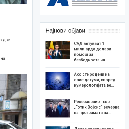
Најнови објави
а две
САД ветуваат 1
милијарда долари
помош за
 на
безбедноста на…
Ако сте родени на
овие датуми, според
нумерологијата ве…
Ренесансниот хор
„Готик Војсис“ вечерва
на програмата на…
Денес портокалова