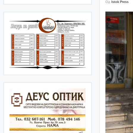
Од
Istok Press