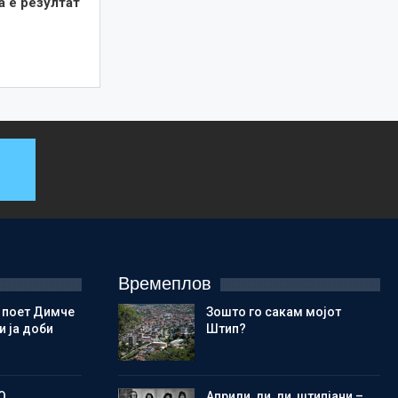
а е резултат
Времеплов
 поет Димче
Зошто го сакам мојот
 ја доби
Штип?
О
Aприли, ли, ли, штипјани –