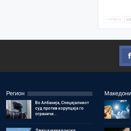
ПТРЕТХ
С
Регион
Македони
Во Албанија, Специјалниот
суд против корупција го
ограничи…
Двајца македонски