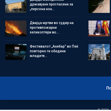
државјани прогласени за
„персона нон…
Двајца мртви во судир на
противпожарни
хеликоптери во…
Фестивалот „Анибар“ во Пеќ
повторно ги обедини
младите…
По
© 2026 -