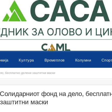
омија
Култура
Времеплов
Колумни
Спор
о, бесплатно делени заштитни маски
Солидарниот фонд на дело, бесплат
 заштитни маски