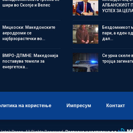
шири во Скопје и Велес
АЛБАНСКИОТ 
УСПЕХ ЗА ЦЕЛ
Мицкоски: Македонските
Бездомникот 
аеродроми се
пари, а еден од
најбрзорастечки во…
дал…
ВМРО-ДПМНЕ: Македонија
Се урна скеле 
поставува темели за
тројца загинат
енергетска…
литика на користење
Импресум
Контакт
 Istok Press. All Rights Reserved.
Развиено и хостирано од