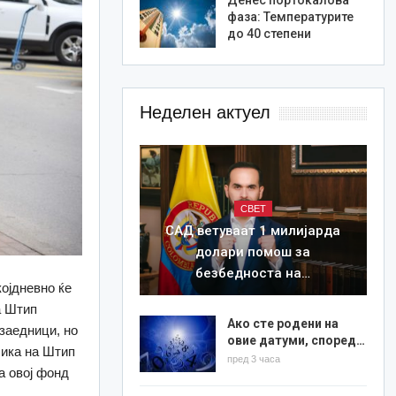
фаза: Температурите
до 40 степени
Неделен актуел
СВЕТ
САД ветуваат 1 милијарда
долари помош за
безбедноста на…
којдневно ќе
а Штип
Ако сте родени на
заедници, но
овие датуми, според…
лика на Штип
пред 3 часа
а овој фонд