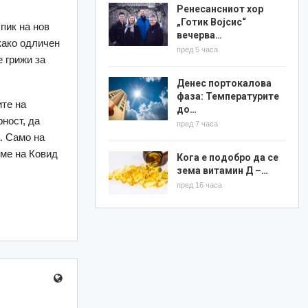
Ренесансниот хор
„Готик Војсис“
 пик на нов
вечерва…
како одличен
пред 5 часа
е грижи за
Денес портокалова
фаза: Температурите
ите на
до…
ност, да
пред 7 часа
. Само на
име на Ковид
Кога е подобро да се
зема витамин Д –…
пред 16 часа