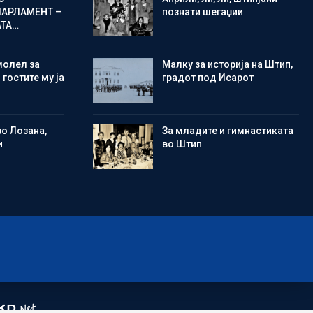
ПАРЛАМЕНТ –
познати шегаџии
АТА…
молел за
Малку за историја на Штип,
 гостите му ја
градот под Исарот
во Лозана,
Зa младите и гимнастиката
и
во Штип