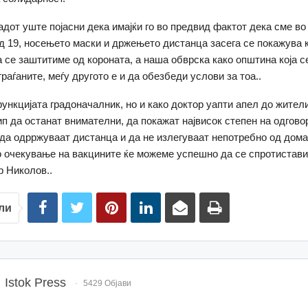
адот уште појасни дека имајќи го во предвид фактот дека сме во
д 19, носењето маски и држењето дистанца засега се покажува 
 се заштитиме од короната, а наша обврска како општина која с
граѓаните, меѓу другото е и да обезбеди услови за тоа..
ункцијата градоначалник, но и како доктор уапти апел до жител
 да останат внимателни, да покажат највисок степен на одговор
 да одрржуваат дистанца и да не излегуваат непотребно од дома
во очекување на вакцините ќе можеме успешно да се спротистав
р Николов..
ли
Istok Press
5429 Објави