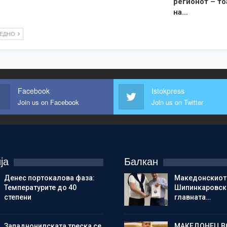
регионот – то
на…
ЛЕДНО
Facebook
Istokpress
Join us on Facebook
Join us on Twitter
ја
Балкан
Денес портокалова фаза:
Македонскиот
Температурите до 40
Шипинкаровски
степени
главната…
Западнонилската треска се
МАКЕДОНЕЦ В