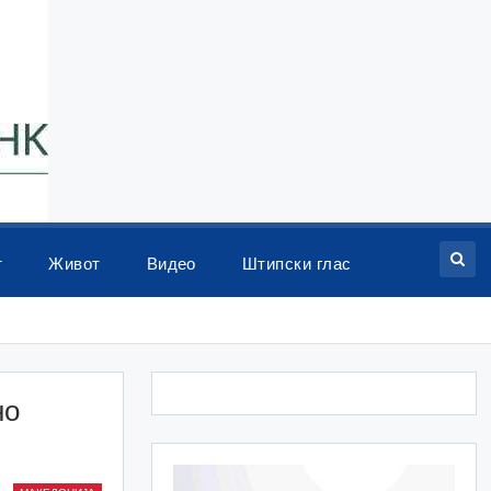
т
Живот
Видео
Штипски глас
но