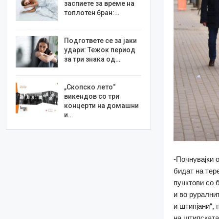
заспиете за време на
топлотен бран:…
Подгответе се за јаки
удари: Тежок период
за три знака од…
„Скопско лето“
викендов со три
концерти на домашни
и…
-Почнувајки 
бидат на тер
пунктови со 
и во рурални
и штипјани“,
на штипската