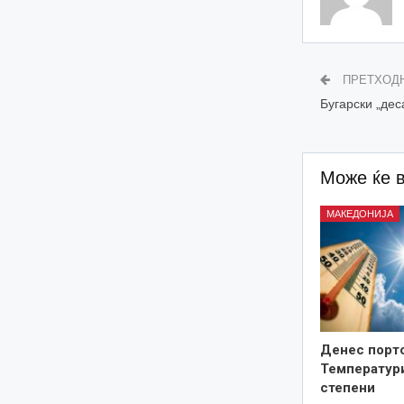
ПРЕТХОД
Бугарски „де
Може ќе 
МАКЕДОНИЈА
Денес порто
Температури
степени