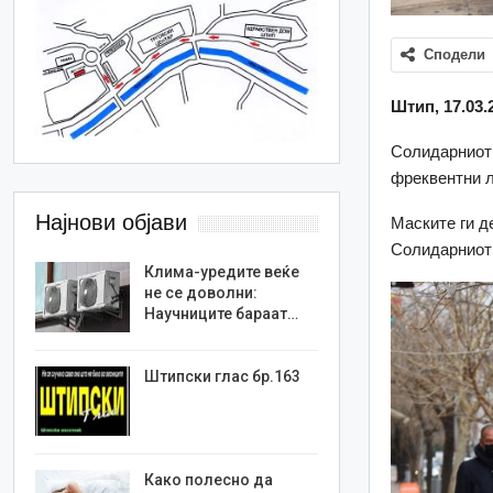
Сподели
Штип, 17.03.
Солидарниот 
фреквентни л
Најнови објави
Маските ги д
Солидарниот
Клима-уредите веќе
не се доволни:
Научниците бараат…
Штипски глас бр.163
Како полесно да