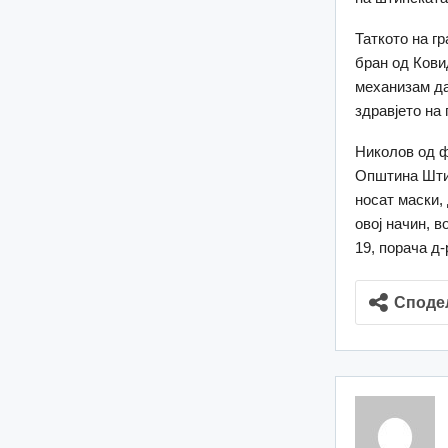
Таткото на гр
бран од Кови
механизам да
здравјето на 
Николов од ф
Општина Штип
носат маски,
овој начин, 
19, порача д-
Споде