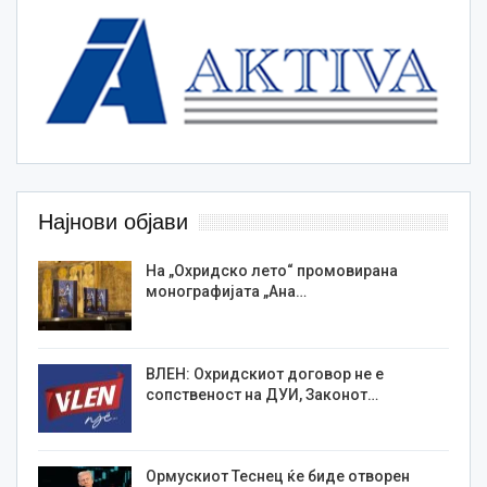
Најнови објави
На „Охридско лето“ промовирана
монографијата „Ана…
ВЛЕН: Охридскиот договор не е
сопственост на ДУИ, Законот…
Ормускиот Теснец ќе биде отворен