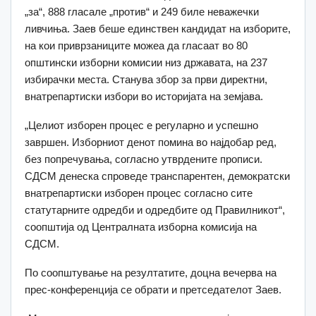
„за“, 888 гласале „против“ и 249 биле неважечки
ливчиња. Заев беше единствен кандидат на изборите,
на кои приврзаниците можеа да гласаат во 80
општински изборни комисии низ државата, на 237
избирачки места. Станува збор за први директни,
внатрепартиски избори во историјата на земјава.
„Целиот изборен процес е регуларно и успешно
завршен. Изборниот денот помина во најдобар ред,
без попречувања, согласно утврдените прописи.
СДСМ денеска спроведе транспарентен, демократски
внатрепартиски изборен процес согласно сите
статутарните одредби и одредбите од Правилникот“,
соопштија од Централната изборна комисија на
СДСМ.
По соопштување на резултатите, доцна вечерва на
прес-конференција се обрати и претседателот Заев.