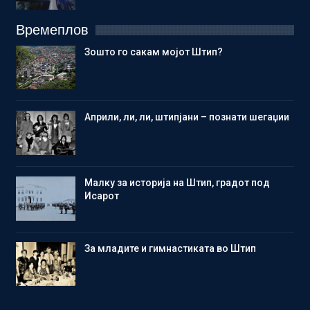
Времеплов
Зошто го сакам мојот Штип?
Aприли, ли, ли, штипјани – познати шегаџии
Малку за историја на Штип, градот под
Исарот
Зa младите и гимнастиката во Штип