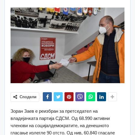
Сподели
Зоран Заев е реизбран за претседател на
владејачката партија СДСМ. Од 68.990 активни
членови на социјалдемократите, на денешното
гласање излегле 90 отсто. Од нив, 60.840 гласале