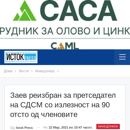
Дома
Вести
Македонија
Заев реизбран за претседател
на СДСМ со излезност на 90
отсто од членовите
МАКЕДОНИЈА
На
22 Мар, 2021 во 10:47 часот.
Од
Istok Press