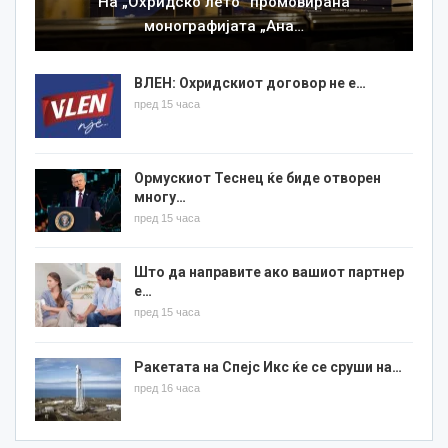
На „Охридско лето“ промовирана
монографијата „Ана…
ВЛЕН: Охридскиот договор не е…
пред 15 часа
Ормускиот Теснец ќе биде отворен
многу…
пред 15 часа
Што да направите ако вашиот партнер
е…
пред 15 часа
Ракетата на Спејс Икс ќе се сруши на…
пред 16 часа