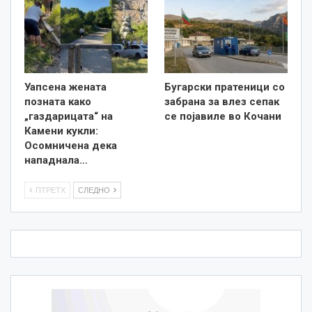
Уапсена жената
Бугарски пратеници со
позната како
забрана за влез сепак
„газдарицата“ на
се појавиле во Кочани
Камени кукли:
Осомничена дека
нападнала…
ПТРЕТХ
СЛЕДНО