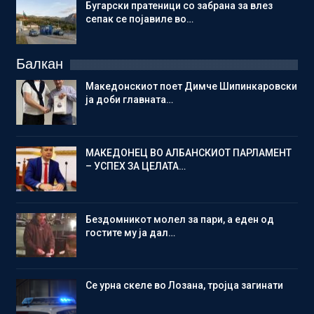
Бугарски пратеници со забрана за влез
сепак се појавиле во…
Балкан
Македонскиот поет Димче Шипинкаровски
ја доби главната…
МАКЕДОНЕЦ ВО АЛБАНСКИОТ ПАРЛАМЕНТ
– УСПЕХ ЗА ЦЕЛАТА…
Бездомникот молел за пари, а еден од
гостите му ја дал…
Се урна скеле во Лозана, тројца загинати