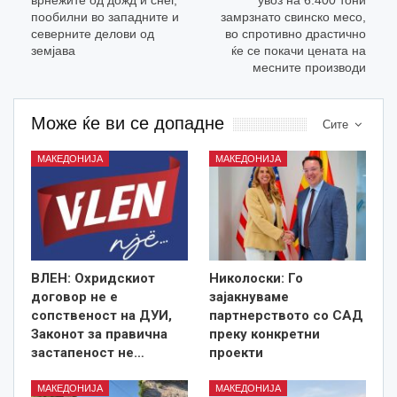
врнежите од дожд и снег,
увоз на 6.400 тони
пообилни во западните и
замрзнато свинско месо,
северните делови од
во спротивно драстично
земјава
ќе се покачи цената на
месните производи
Може ќе ви се допадне
Сите
МАКЕДОНИЈА
МАКЕДОНИЈА
ВЛЕН: Охридскиот
Николоски: Го
договор не е
зајакнуваме
сопственост на ДУИ,
партнерството со САД
Законот за правична
преку конкретни
застапеност не…
проекти
МАКЕДОНИЈА
МАКЕДОНИЈА