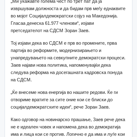
„Ми укажавте голема чест по трет пат да ја
извршувам должноста и да бидам прв меѓу еднаквите
во мојот Социјалдемократски сојуз на Македонија.
Гласаа денеска 61.977 членови“, изјави
претседателот на СДСМ Зоран Заев.
Тој изјави дека во СДСМ е прв во промените, прва
партија во реформите, модернизирањето и
унапредувањето на севкупните демократски процеси.
Заев најави нова политика, напоменувајќи дека
следува реформа на досегашната кадровска понуда
на СДСМ.
„Ќе внесеме нова енергија во нашите редови. Ќе ги
отвориме вратите за сите оние кои се блиски до
социјалдемократските идеи“, рече Зоран Заев.
Како одговор на новинарско прашање, Заев рече дека
не е идеален човек и напомена дека во демократија
има и лица кои се против. Логично е да има и луѓе кои