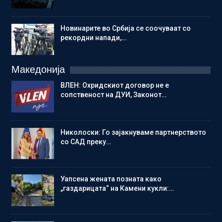
Новинарите во Србија се соочуваат со
рекордни напади,…
Македонија
ВЛЕН: Охридскиот договор не е
сопственост на ДУИ, Законот…
Николоски: Го зајакнуваме партнерството
со САД преку…
Уапсена жената позната како
„газдарицата“ на Камени кукли:…