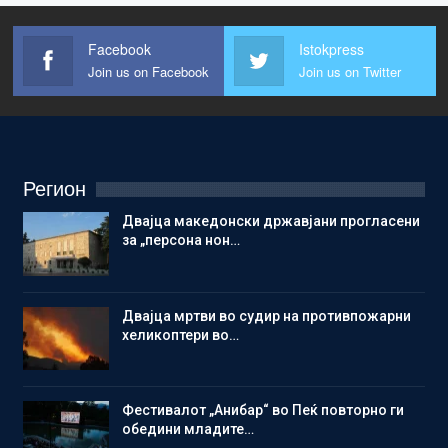
Facebook
Istokpress
Join us on Facebook
Join us on Twitter
Регион
Двајца македонски државјани прогласени
за „персона нон…
Двајца мртви во судир на противпожарни
хеликоптери во…
Фестивалот „Анибар“ во Пеќ повторно ги
обедини младите…