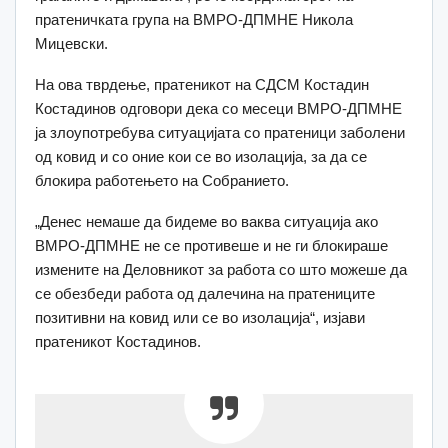
пратеничката група на ВМРО-ДПМНЕ Никола
Мицевски.
На ова тврдење, пратеникот на СДСМ Костадин
Костадинов одговори дека со месеци ВМРО-ДПМНЕ
ја злоупотребува ситуацијата со пратеници заболени
од ковид и со оние кои се во изолација, за да се
блокира работењето на Собранието.
„Денес немаше да бидеме во ваква ситуација ако
ВМРО-ДПМНЕ не се противеше и не ги блокираше
измените на Деловникот за работа со што можеше да
се обезбеди работа од далечина на пратениците
позитивни на ковид или се во изолација“, изјави
пратеникот Костадинов.