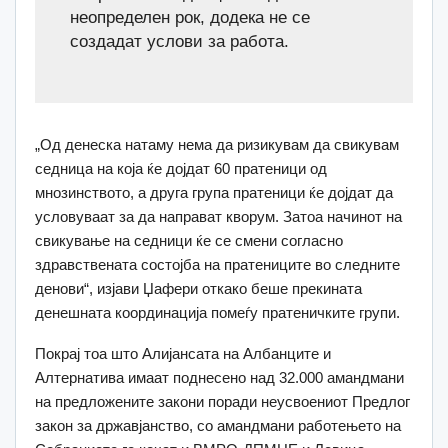
неопределен рок, додека не се
создадат услови за работа.
„Од денеска натаму нема да ризикувам да свикувам
седница на која ќе дојдат 60 пратеници од
мнозинството, а друга група пратеници ќе дојдат да
условуваат за да направат кворум. Затоа начинот на
свикување на седници ќе се смени согласно
здравствената состојба на пратениците во следните
денови“, изјави Џафери откако беше прекината
денешната координација помеѓу пратеничките групи.
Покрај тоа што Алијансата на Албанците и
Алтернатива имаат поднесено над 32.000 амандмани
на предложените закони поради неусвоениот Предлог
закон за државјанство, со амандмани работењето на