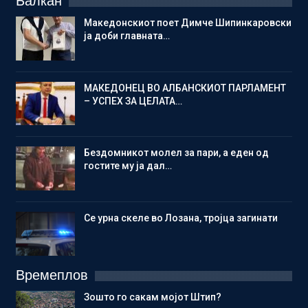
Балкан
Македонскиот поет Димче Шипинкаровски
ја доби главната…
МАКЕДОНЕЦ ВО АЛБАНСКИОТ ПАРЛАМЕНТ
– УСПЕХ ЗА ЦЕЛАТА…
Бездомникот молел за пари, а еден од
гостите му ја дал…
Се урна скеле во Лозана, тројца загинати
Времеплов
Зошто го сакам мојот Штип?