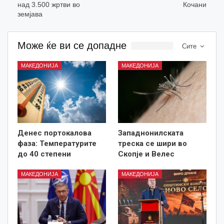
над 3.500 жртви во
Кочани
земјава
Може ќе ви се допадне
Сите
МАКЕДОНИЈА
МАКЕДОНИЈА
Денес портокалова
Западнонилската
фаза: Температурите
треска се шири во
до 40 степени
Скопје и Велес
МАКЕДОНИЈА
МАКЕДОНИЈА