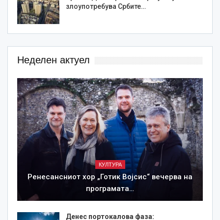
злоупотребува Србите…
Неделен актуел
КУЛТУРА
Ренесансниот хор „Готик Војсис“ вечерва на
програмата…
Денес портокалова фаза: