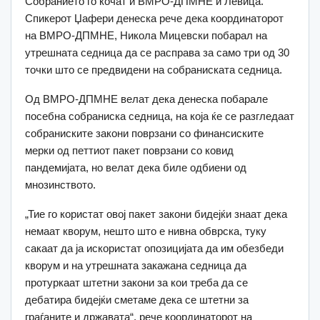
Собранието го кочат и ВМРО-ДПМНЕ и Левица.
Спикерот Џафери денеска рече дека координаторот
на ВМРО-ДПМНЕ, Никола Мицевски побарал на
утрешната седница да се расправа за само три од 30
точки што се предвидени на собраниската седница.
Од ВМРО-ДПМНЕ велат дека денеска побарале
посебна собраниска седница, на која ќе се разгледаат
собраниските закони поврзани со финансиските
мерки од петтиот пакет поврзани со ковид
пандемијата, но велат дека биле одбиени од
мнозинството.
„Тие го користат овој пакет закони бидејќи знаат дека
немаат кворум, нешто што е нивна обврска, туку
сакаат да ја искористат опозицијата да им обезбеди
кворум и на утрешната закажана седница да
протуркаат штетни закони за кои треба да се
дебатира бидејќи сметаме дека се штетни за
граѓаните и државата“, рече координаторот на