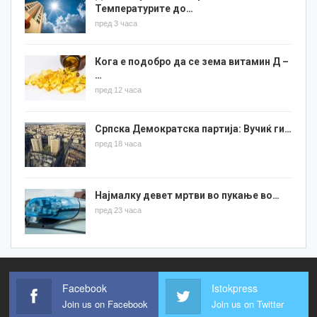
Температурите до…
пред 3 часа
Кога е подобро да се зема витамин Д –
…
пред 12 часа
Српска Демократска партија: Вучиќ ги…
пред 18 часа
Најмалку девет мртви во пукање во…
пред 23 часа
Facebook
Istokpress
Join us on Facebook
Join us on Twitter