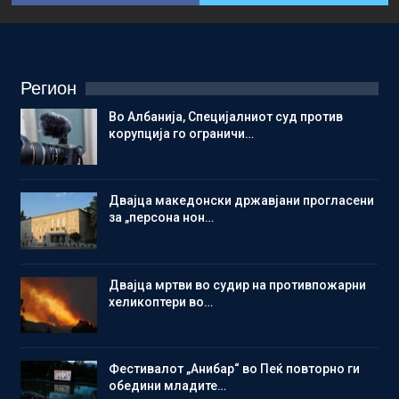
Регион
Во Албанија, Специјалниот суд против
корупција го ограничи…
Двајца македонски државјани прогласени
за „персона нон…
Двајца мртви во судир на противпожарни
хеликоптери во…
Фестивалот „Анибар“ во Пеќ повторно ги
обедини младите…