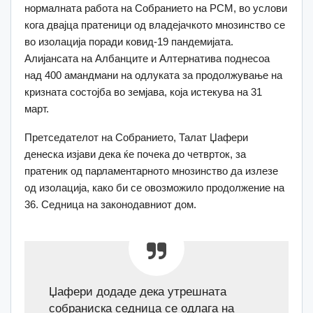
нормалната работа на Собранието на РСМ, во услови
кога двајца пратеници од владејачкото мнозинство се
во изолација поради ковид-19 пандемијата.
Алијансата на Албанците и Алтернатива поднесоа
над 400 амандмани на одлуката за продолжување на
кризната состојба во земјава, која истекува на 31
март.
Претседателот на Собранието, Талат Џафери
денеска изјави дека ќе почека до четврток, за
пратеник од парламентарното мнозинство да излезе
од изолација, како би се овозможило продолжение на
36. Седница на законодавниот дом.
Џафери додаде дека утрешната
собраниска седница се одлага на