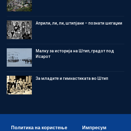
Aприли, ли, ли, штипјани – познати шегаџии
Малку за историја на Штип, градот под
Исарот
Зa младите и гимнастиката во Штип
Политика на користење
Импресум