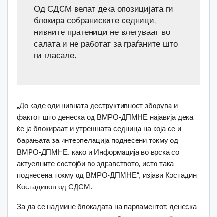
Од СДСМ велат дека опозицијата ги
блокира собраниските седници,
нивните пратеници не влегуваат во
салата и не работат за граѓаните што
ги гласале.
„До каде оди нивната деструктивност зборува и
фактот што денеска од ВМРО-ДПМНЕ најавија дека
ќе ја блокираат и утрешната седница на која се и
барањата за интерпелација поднесени токму од
ВМРО-ДПМНЕ, како и Информација во врска со
актуелните состојби во здравството, исто така
поднесена токму од ВМРО-ДПМНЕ“, изјави Костадин
Костадинов од СДСМ.
За да се надмине блокадата на парламентот, денеска