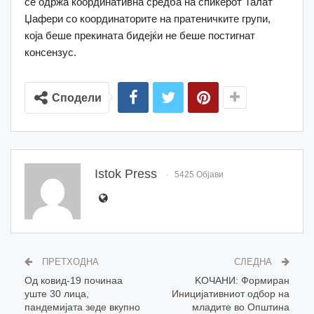
се одржа координативна средба на спикерот Талат
Џафери со координаторите на пратеничките групи,
која беше прекината бидејќи не беше постигнат
консензус.
Сподели
Istok Press
5425 Објави
ПРЕТХОДНА
СЛЕДНА
Од ковид-19 починаа
KOЧАНИ: Формиран
уште 30 лица,
Иницијативниот одбор на
пандемијата зеде вкупно
младите во Општина