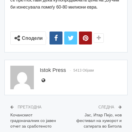
би изнесувала помеѓу 60-80 милиони евра.
Сподели
Istok Press
5413 Објави
ПРЕТХОДНА
СЛЕДНА
Kочанскиот
Jaс, Итар Пејо, нов
градоначалник со јавен
фестивал на хуморот и
отчет за сработеното
сатирата во Битола