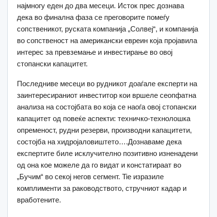
најмногу еден до два месеци. Исток прес дознава
дека во финална фаза се преговорите помеѓу
сопственикот, руската компанија „Солвеј“, и компанија
во сопственост на американски евреин која пројавила
интерес за превземање и инвестирање во овој
стопански капацитет.
Последниве месеци во рудникот доаѓале експерти на
заинтересираниот инвеститор кои вршеле сеопфатна
анализа на состојбата во која се наоѓа овој стопански
капацитет од повеќе аспекти: техничко-технолошка
опременост, рудни резерви, производни капацитети,
состојба на хидројаловиштето….Дознаваме дека
експертите биле исклучително позитивно изненадени
од она кое можеле да го видат и констатираат во
„Бучим“ во секој негов сегмент. Tie изразиле
комплименти за раководството, стручниот кадар и
вработените.