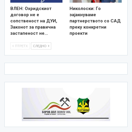
ВЛЕН: Охридскиот
Николоски: Го
договор не е
зајакнуваме
сопственост на ДУИ,
партнерството со САД
Законот за правична
преку конкретни
застапеност не…
проекти
ПТРЕТХ
СЛЕДНО