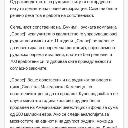
Од раководството на рудникот ниту ги потврдуваат
ниту ги демантираат овие информации. Само ни беше
речено дека тоа е работа на сопственикот.
Сегашниот сопственик на „Бучим“ , руската компанија
„Солвеј“ исклучително квалитетно го управуваше овој
рудник во изминатите 11 години. „Солвеј“ не жалеше
да инвестира во современа флотација, најсовремена
рударска опрема и машини, платите беа редовни, а
700 вработени си ги добиваа сите принадлежности
согласно законите.
„Солвеј“ беше сопственик и на рудникот за олово и
цинк „Саса“ кај Македонска Каменица, но
сопственикот реши да го продаде. Купопродажбата се
случи минатата година кога овој рудник беше
продаден на Американски инвестициски фонд за сума
од 200 милиони евра. Ако се следи аналогијата за
можностите на едниот и на другиот рудник, може да
се претпостави дека купопродажната цена на „Бучим“