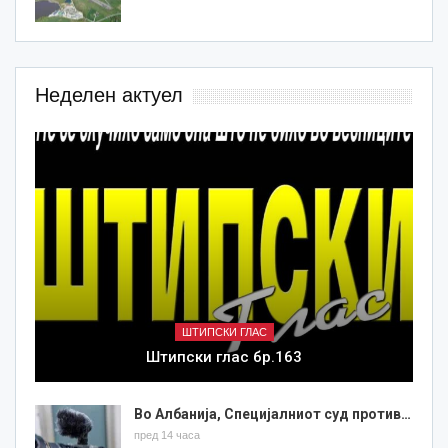
Неделен актуел
ШТИПСКИ ГЛАС
Штипски глас бр.163
Во Албанија, Специјалниот суд против…
пред 14 часа