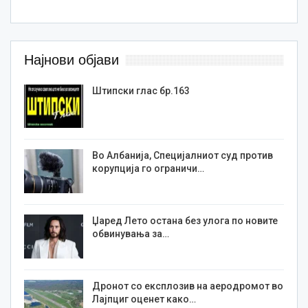
Најнови објави
Штипски глас бр.163
Во Албанија, Специјалниот суд против
корупција го ограничи…
Џаред Лето остана без улога по новите
обвинувања за…
Дронот со експлозив на аеродромот во
Лајпциг оценет како…