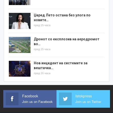
Џаред Лето остана без улога по
новите…
пред 15 часа
Дронот со експлозив на аеродромот
во…
пред 15 часа
Нов инцидент на системите за
вештачка…
пред 16 часа
Facebook
Istokpress
Join us on Facebook
Join us on Twitter