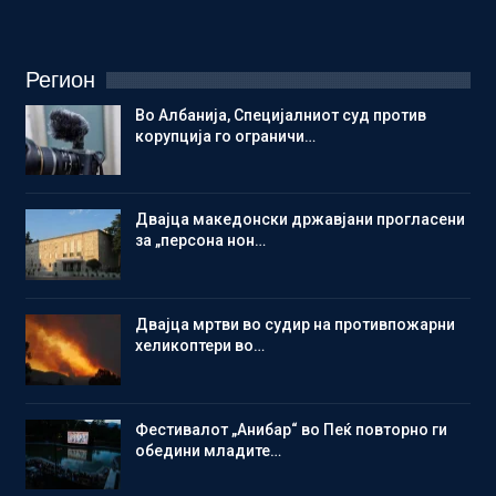
Регион
Во Албанија, Специјалниот суд против
корупција го ограничи…
Двајца македонски државјани прогласени
за „персона нон…
Двајца мртви во судир на противпожарни
хеликоптери во…
Фестивалот „Анибар“ во Пеќ повторно ги
обедини младите…