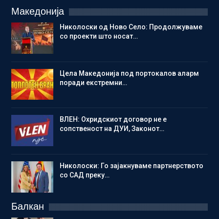
Македонија
Николоски од Ново Село: Продолжуваме
со проекти што носат…
Цела Македонија под портокалов аларм
поради екстремни…
ВЛЕН: Охридскиот договор не е
сопственост на ДУИ, Законот…
Николоски: Го зајакнуваме партнерството
со САД преку…
Балкан