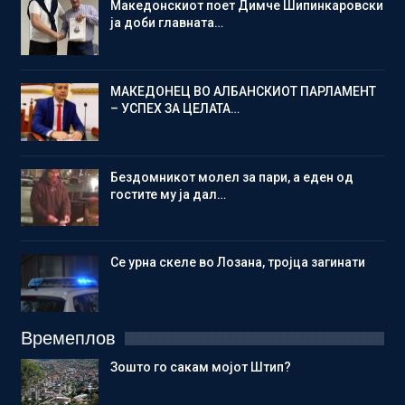
Македонскиот поет Димче Шипинкаровски
ја доби главната…
МАКЕДОНЕЦ ВО АЛБАНСКИОТ ПАРЛАМЕНТ
– УСПЕХ ЗА ЦЕЛАТА…
Бездомникот молел за пари, а еден од
гостите му ја дал…
Се урна скеле во Лозана, тројца загинати
Времеплов
Зошто го сакам мојот Штип?