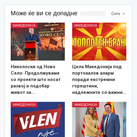
Може ќе ви се допадне
Сите
МАКЕДОНИЈА
МАКЕДОНИЈА
Николоски од Ново
Цела Македонија под
Село: Продолжуваме
портокалов аларм
со проекти што носат
поради екстремни
развој и подобар
горештини,
живот за…
надлежните со важни…
МАКЕДОНИЈА
МАКЕДОНИЈА