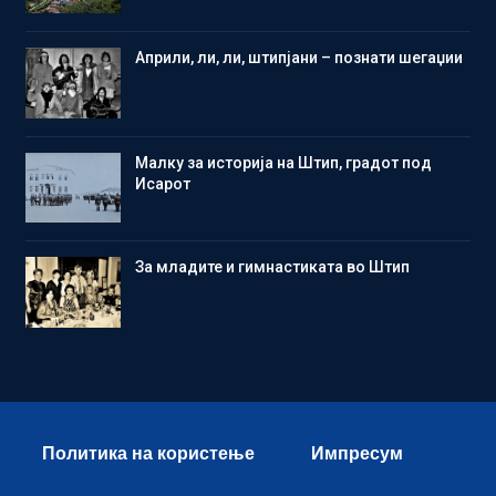
Aприли, ли, ли, штипјани – познати шегаџии
Малку за историја на Штип, градот под
Исарот
Зa младите и гимнастиката во Штип
Политика на користење
Импресум