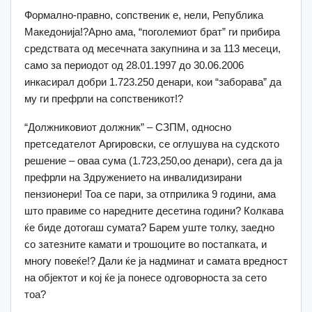
Формално-правно, сопственик е, нели, Република
Македонија!?Арно ама, “поголемиот брат” ги прибира
средствата од месечната закупнина и за 113 месеци,
само за периодот од 28.01.1997 до 30.06.2006
инкасирал добри 1.723.250 денари, кои “заборава” да
му ги префрли на сопственикот!?
“Должниковиот должник” – СЗПМ, односно
претседателот Аргировски, се оглушува на судското
решение – оваа сума (1.723,250,оо денари), сега да ја
префрли на Здружението на инвалидизирани
пензионери! Тоа се пари, за отприлика 9 години, ама
што правиме со наредните десетина години? Колкава
ќе биде дотогаш сумата? Барем уште толку, заедно
со затезните камати и трошоците во постапката, и
многу повеќе!? Дали ќе ја надминат и самата вредност
на објектот и кој ќе ја понесе одговорноста за сето
тоа?