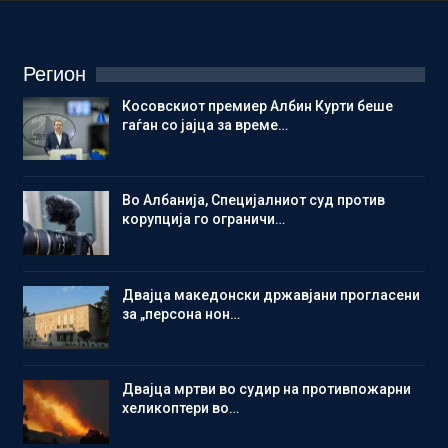
Регион
Косовскиот премиер Албин Курти беше
гаѓан со јајца за време…
Во Албанија, Специјалниот суд против
корупција го ограничи…
Двајца македонски државјани прогласени
за „персона нон…
Двајца мртви во судир на противпожарни
хеликоптери во…