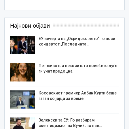
Најнови објави
ЕУ вечерта на „Охридско лето“ го носи
концертот „Последната…
Пет животни лекции што повеќето луѓе
ги учат предоцна
Косовскиот премиер Албин Курти беше
гаѓан со јајца за време…
Зеленски за ЕУ: Го разбирам
скептицизмот на Вучиќ, но ние…