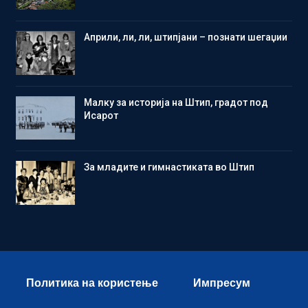
Aприли, ли, ли, штипјани – познати шегаџии
Малку за историја на Штип, градот под
Исарот
Зa младите и гимнастиката во Штип
Политика на користење
Импресум