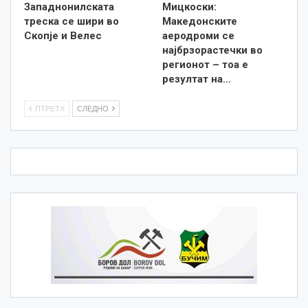
Западнонилската
Мицкоски:
треска се шири во
Македонските
Скопје и Велес
аеродроми се
најбрзорастечки во
регионот – тоа е
резултат на…
ПТРЕТХ
СЛЕДНО