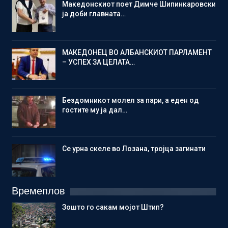
Македонскиот поет Димче Шипинкаровски
ја доби главната…
МАКЕДОНЕЦ ВО АЛБАНСКИОТ ПАРЛАМЕНТ
– УСПЕХ ЗА ЦЕЛАТА…
Бездомникот молел за пари, а еден од
гостите му ја дал…
Се урна скеле во Лозана, тројца загинати
Времеплов
Зошто го сакам мојот Штип?