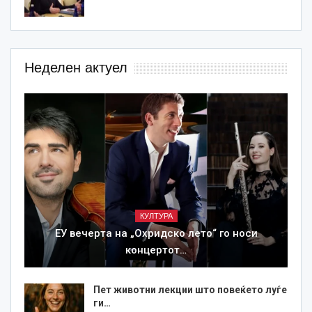
Неделен актуел
КУЛТУРА
ЕУ вечерта на „Охридско лето“ го носи
концертот…
Пет животни лекции што повеќето луѓе
ги…