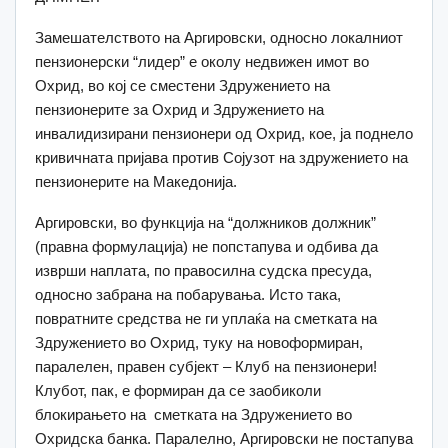
Замешателството на Аргировски, односно локалниот
пензионерски “лидер” е околу недвижен имот во
Охрид, во кој се сместени Здружението на
пензионерите за Охрид и Здружението на
инвалидизирани пензионери од Охрид, кое, ја поднело
кривичната пријава против Сојузот на здружението на
пензионерите на Македонија.
Аргировски, во функција на “должников должник”
(правна формулација) не попстапува и одбива да
изврши наплата, по правосилна судска пресуда,
односно забрана на побарувања. Исто така,
повратните средства не ги уплаќа на сметката на
Здружението во Охрид, туку на новоформиран,
паралелен, правен субјект – Клуб на пензионери!
Клубот, пак, е формиран да се заобиколи
блокирањето на сметката на Здружението во
Охридска банка. Паралелно, Аргировски не постапува