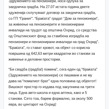
Здружението на пензионери, носи одлука за
заедничка градба. На 27.07 истата година двете
здуженија склучуваат договор за заедничка градба,
со ГП “Гранит”. “Браќата” градат “Дом за пензионери“,
за живеење на пензионерите и пензионирани
инвалиди на трудот од општина Охрид, со средства
од Општинскиот фонд за стамбена изградба на
пензионери и пензионирани инвалиди на град Охрид”.
“Браќата”, го стават кровот, на објект со корисна
површина од 642,63 метри квадратни во станови за
живеење и деловни простории.
“Би свадба (градба!) помина”, сега еден од “браќата”
(Здружението на пензионери) се пишмани и не му
дава на “помалиот брат” една половина од објектот!
Вишокот простор го издава под закупнина на трети
лица. Една авто-школа и една аптека, како и 5
станови. Сето тоа, барем формално, за околу 500
евра, во центарот на Охрид!