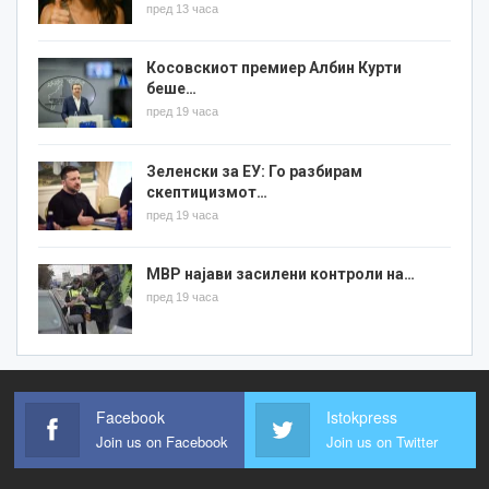
пред 13 часа
Косовскиот премиер Албин Курти
беше…
пред 19 часа
Зеленски за ЕУ: Го разбирам
скептицизмот…
пред 19 часа
МВР најави засилени контроли на…
пред 19 часа
Facebook
Istokpress
Join us on Facebook
Join us on Twitter