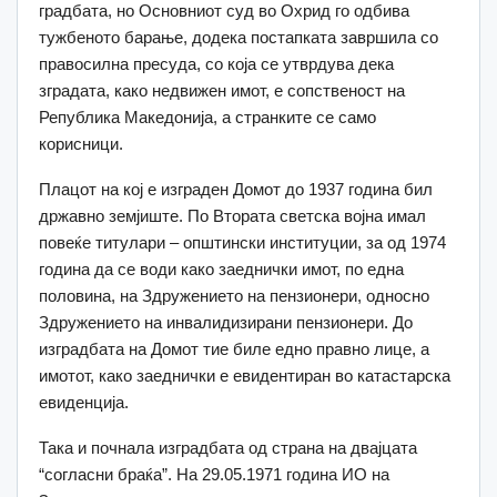
градбата, но Основниот суд во Охрид го одбива
тужбеното барање, додека постапката завршила со
правосилна пресуда, со која се утврдува дека
зградата, како недвижен имот, е сопственост на
Република Македонија, а странките се само
корисници.
Плацот на кој е изграден Домот до 1937 година бил
државно земјиште. По Втората светска војна имал
повеќе титулари – општински институции, за од 1974
година да се води како заеднички имот, по една
половина, на Здружението на пензионери, односно
Здружението на инвалидизирани пензионери. До
изградбата на Домот тие биле едно правно лице, а
имотот, како заеднички е евидентиран во катастарска
евиденција.
Така и почнала изградбата од страна на двајцата
“согласни браќа”. На 29.05.1971 година ИО на