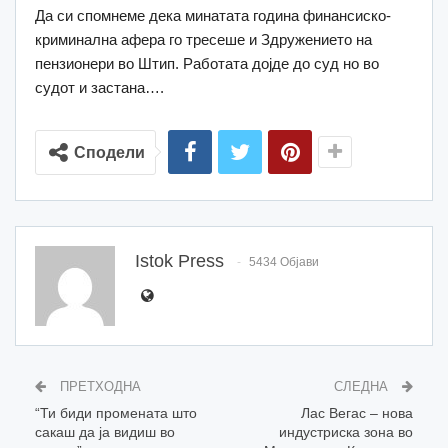
Да си спомнеме дека минатата година финансиско-
криминална афера го тресеше и Здружението на
пензионери во Штип. Работата дојде до суд но во
судот и застана….
Сподели
Istok Press
5434 Објави
ПРЕТХОДНА
СЛЕДНА
“Ти биди промената што
Лас Вегас – нова
сакаш да ја видиш во
индустриска зона во