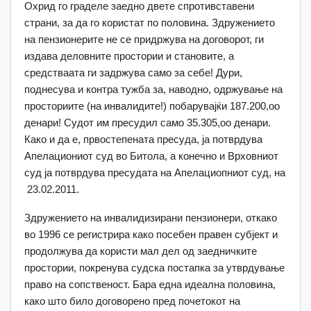
Охрид го граделе заедно двете спротивставени
страни, за да го користат по половина. Здружението
на пензионерите не се придржува на договорот, ги
издава деловните простории и становите, а
средстваата ги задржува само за себе! Дури,
поднесува и контра тужба за, наводно, одржување на
просториите (на инвалидите!) побарувајќи 187.200,оо
денари! Судот им пресудил само 35.305,оо денари.
Како и да е, првостепената пресуда, ја потврдува
Апелациониот суд во Битола, а конечно и Врховниот
суд ја потврдува пресудата на Апелациопниот суд, на
23.02.2011.
Здружението на инвалидизирани пензионери, откако
во 1996 се регистрира како посебен правен субјект и
продолжува да користи мал дел од заедничките
простории, покренува судска постапка за утврдување
право на сопственост. Бара една идеална половина,
како што било договорено пред почетокот на