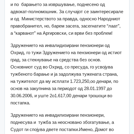
и по барањето за извршување, поднесено од
адвокат-полномошник. За случајот се заинтересирале
и од Министерството за правда, односно Народниот
правобранител, но, барем засега, засегнатите “лаат”,
а “карванот” на Аргировски, си врви без проблем!
Здружението на инвалидизирани пензионери од
Охрид, го тужи Здружението на пензионери од истиот
град, за стекнување на средства без основ.
Основниот суд во Охрид, со пресуда, го усвојува
тужбеното барање и ја задолжува тужената страна,
на тужителот да му исплати 1.723,250,оо денари, по
основ на закупнина за периодот од 28.01.1997 до
30.06.2006, и уште 2о1.617,00 денари трошоци во
постапка.
Здружението на инвадилизирани пензионери,
поднесува и тужба за неосновано збогатување, а
Судот ги спојува двете постапки.Имено, Домот во