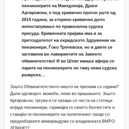
пензионерите на Македонија, Драги
Аргировски, е под кривичен прогон уште од
2014 година, за сторено кривично дело
непостапување по правосилна судска
пресуда. Кривичната пријава има и за
претседателот на охридското Здружение на
пензионери
,
Ѓоко Трпчевски, но и двете се
заглавени во лавиринтите на Јавното
обвинителство! И во Штип имаше афера со
парите на пензионерите но
таму нема судска
разврска…
Зошто Обвинителството ништо не презема со години?
Дали одговорoт, можеби, лежи во прашањето: Зошто
Аргировски, тргува и се пазари со честа на стотици
илјади пензионери, скривајќи го своето безчестите и
ставајќи ги пензионерите на политичкиот пазар со
предизборните меморандуми со владеачката ВМРО
ДПМНЕ!?