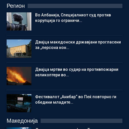
Регион
Во Албанија, Специјалниот суд против
корупција го ограничи…
Двајца македонски државјани прогласени
за „персона нон…
Двајца мртви во судир на противпожарни
хеликоптери во…
Фестивалот „Анибар“ во Пеќ повторно ги
обедини младите…
Македонија