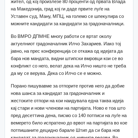
жител, од кој произлезе 80 проценти од првата Влада
на Македонија, град кој ги даде првите луѓе на
Уставен суд, Ману, МПЦ, на големо се шпекулира со
можните кандидати за кандидати за градоначалници.
Во ВМРО ДПМНЕ многу работи се вртат околу
актуелниот градоначалник Илчо Захариев. Иако тој
јавно, на прес конференција се откажа од идејата да
бара нов мандата, видни штипски вмровци кои се во
конфликт со него, велат дека на Илчо ништо не треба
да му се верува. Дека со Илчо се е можно.
Порано пишувавме за отпорите против него да добие
нова шанса за кандидат за градоначалник и
жестоките отпори на кои наидувала една таква идеја
кај стари и нови членови на партијата. Ново е тоа што
пред десеттина дена, писмо со 140 потписи на луѓе на
вемерето било испратено до врвот на партијата во кое
потпишаните децидно барале Штип да си бара нов
кандидат за градоначалник од нивните редови. Во