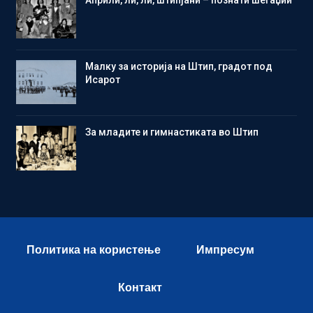
Aприли, ли, ли, штипјани – познати шегаџии
Малку за историја на Штип, градот под
Исарот
Зa младите и гимнастиката во Штип
Политика на користење
Импресум
Контакт