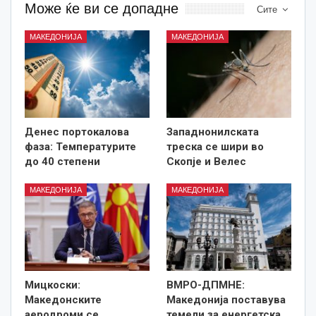
Може ќе ви се допадне
Сите
МАКЕДОНИЈА
МАКЕДОНИЈА
Денес портокалова
Западнонилската
фаза: Температурите
треска се шири во
до 40 степени
Скопје и Велес
МАКЕДОНИЈА
МАКЕДОНИЈА
Мицкоски:
ВМРО-ДПМНЕ:
Македонските
Македонија поставува
аеродроми се
темели за енергетска