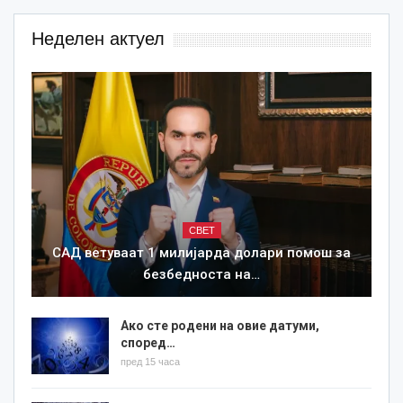
Неделен актуел
СВЕТ
САД ветуваат 1 милијарда долари помош за
безбедноста на…
Ако сте родени на овие датуми,
според…
пред 15 часа