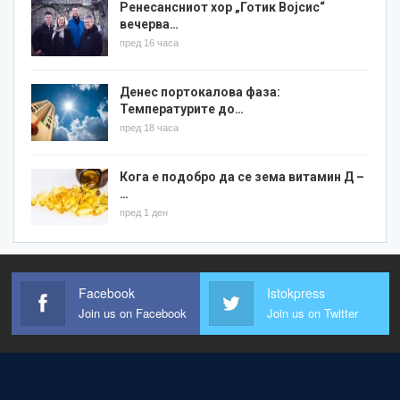
Ренесансниот хор „Готик Војсис“
вечерва…
пред 16 часа
Денес портокалова фаза:
Температурите до…
пред 18 часа
Кога е подобро да се зема витамин Д –
…
пред 1 ден
Facebook
Istokpress
Join us on Facebook
Join us on Twitter