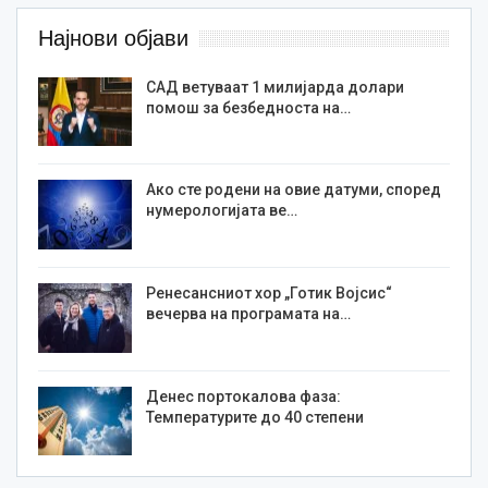
Најнови објави
САД ветуваат 1 милијарда долари
помош за безбедноста на…
Ако сте родени на овие датуми, според
нумерологијата ве…
Ренесансниот хор „Готик Војсис“
вечерва на програмата на…
Денес портокалова фаза:
Температурите до 40 степени