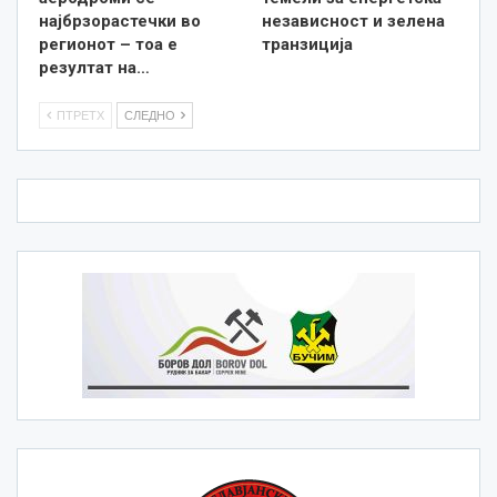
најбрзорастечки во
независност и зелена
регионот – тоа е
транзиција
резултат на…
ПТРЕТХ
СЛЕДНО