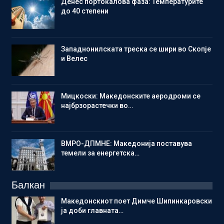
Денес портокалова фаза: Температурите
до 40 степени
Западнонилската треска се шири во Скопје
и Велес
Мицкоски: Македонските аеродроми се
најбрзорастечки во…
ВМРО-ДПМНЕ: Македонија поставува
темели за енергетска…
Балкан
Македонскиот поет Димче Шипинкаровски
ја доби главната…