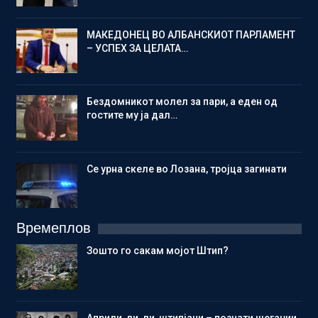
МАКЕДОНЕЦ ВО АЛБАНСКИОТ ПАРЛАМЕНТ
– УСПЕХ ЗА ЦЕЛАТА…
Бездомникот молел за пари, а еден од
гостите му ја дал…
Се урна скеле во Лозана, тројца загинати
Времеплов
Зошто го сакам мојот Штип?