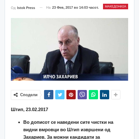
МАКЕДОНИЈА
На
23 Фев, 2017 во 14:03 часот.
Од
Istok Press
Сподели
Штип, 23.02.2017
Во дописот се наведени сите чистки на
видни вмровци во Штип извршени од
Захариев. За можни кандидати за