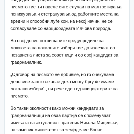
писмото тие ги навеле сите случаи на малтретирања,
понижувања и отстранувања од работните места на
вредни и способни луѓе кои, на некој начин, не се
согласувале со нарцисоидната Илчова природа.
Во овој допис потпишаните предупредиле на
можноста на локалните избори тие да излезаат со
независна листа за советници и со свој кандидат за
градоначалник.
„Одговор на писмото не добивме, но го очекуваме
деновиве зашто се знае дека многу бргу ќе имаме
локални избори“ , ни рече еден од иницијаторите на
писмото.
Во такви околности како можни кандидати за
градоначалници на оваа партија се споменуваат
имињата на актуелниот пратеник Никола Мицевски,
на заменик министерот за земјоделие Ванчо