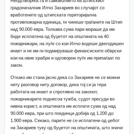
Неодговорноста и самоволието на штипскиот
градоначалник Илчо Захариев во случајот со
вработените од штипската територијална
противпожарна единица, ги чинеше граѓаните на Штип
над 90.000 евра. Толкава сума пари мораше да им
биде исплатена од буџетот на општината на 40
пожарникари, на луѓе со кои Илчо водеше двегодишен
инает и не им ги подмируваше финансиските обврски
кои на овие храбри и одговорни луѓе им припаѓаат по
закон.
Откако им стана јасно дека со Захариев не се можни
ниту разговор ниту договор, дека тој си ја тера
работата на инает и спротивно на законот,
пожарникарите поднесоа тужба, судот пресуди во
нивна корист, а општината им исплати сума од над
90.000 евра, при што поединци добија од 1.200 до
1.900 евра. Секако, парите не се исплатени од џебот
на Захариев туку од буџетот на општината, што значи