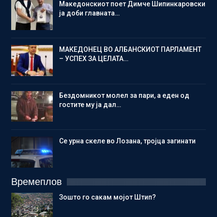
Македонскиот поет Димче Шипинкаровски
ја доби главната…
МАКЕДОНЕЦ ВО АЛБАНСКИОТ ПАРЛАМЕНТ
– УСПЕХ ЗА ЦЕЛАТА…
Бездомникот молел за пари, а еден од
гостите му ја дал…
Се урна скеле во Лозана, тројца загинати
Времеплов
Зошто го сакам мојот Штип?