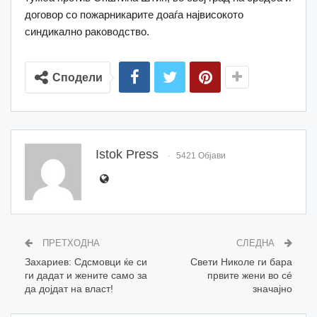
договор со пожарникарите доаѓа највисокото
синдикално раководство.
Сподели
Istok Press
5421 Објави
ПРЕТХОДНА
СЛЕДНА
Захариев: Сдсмовци ќе си
Свети Николе ги бара
ги дадат и жените само за
првите жени во сé
да дојдат на власт!
значајно