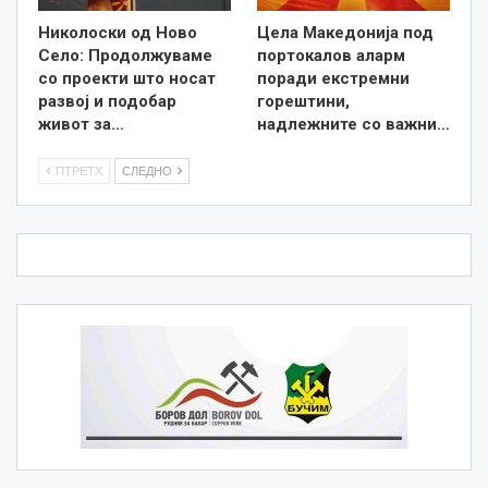
Николоски од Ново
Цела Македонија под
Село: Продолжуваме
портокалов аларм
со проекти што носат
поради екстремни
развој и подобар
горештини,
живот за…
надлежните со важни…
ПТРЕТХ
СЛЕДНО