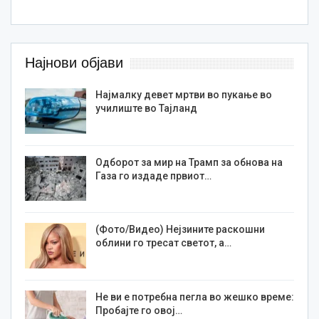
Најнови објави
Најмалку девет мртви во пукање во
училиште во Тајланд
Одборот за мир на Трамп за обнова на
Газа го издаде првиот…
(Фото/Видео) Нејзините раскошни
облини го тресат светот, а…
Не ви е потребна пегла во жешко време:
Пробајте го овој…