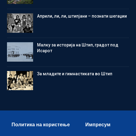
Aприли, ли, ли, штипјани – познати шегаџии
Малку за историја на Штип, градот под
Исарот
Зa младите и гимнастиката во Штип
Политика на користење
Импресум