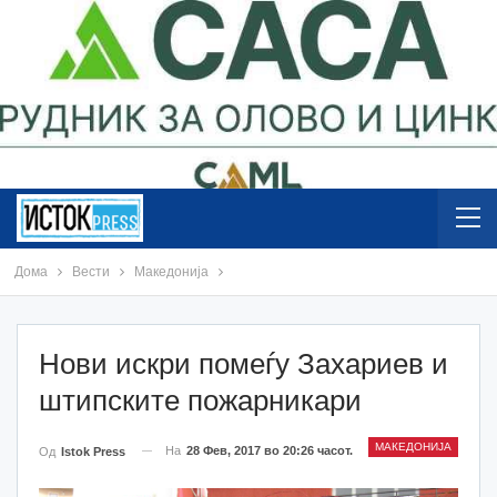
Дома
Вести
Македонија
Нови искри помеѓу Захариев и
штипските пожарникари
МАКЕДОНИЈА
На
28 Фев, 2017 во 20:26 часот.
Од
Istok Press