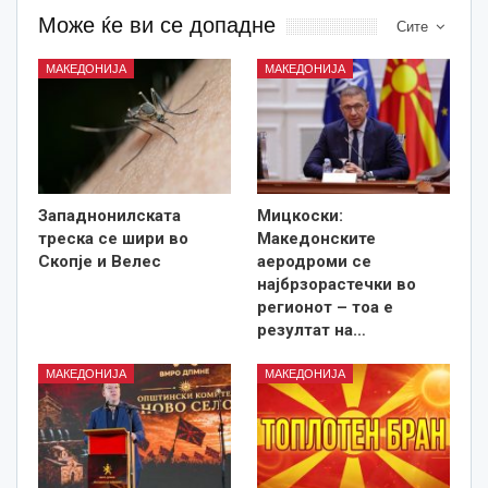
Може ќе ви се допадне
Сите
МАКЕДОНИЈА
МАКЕДОНИЈА
Западнонилската
Мицкоски:
треска се шири во
Македонските
Скопје и Велес
аеродроми се
најбрзорастечки во
регионот – тоа е
резултат на…
МАКЕДОНИЈА
МАКЕДОНИЈА