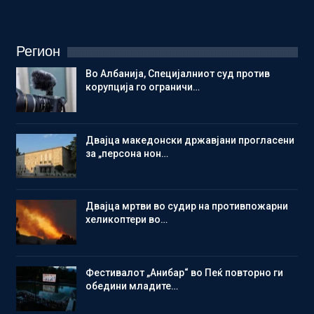
Регион
Во Албанија, Специјалниот суд против
корупција го ограничи…
Двајца македонски државјани прогласени
за „персона нон…
Двајца мртви во судир на противпожарни
хеликоптери во…
Фестивалот „Анибар“ во Пеќ повторно ги
обедини младите…