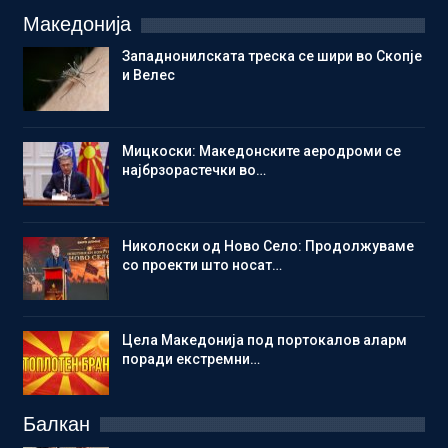
Македонија
Западнонилската треска се шири во Скопје
и Велес
Мицкоски: Македонските аеродроми се
најбрзорастечки во…
Николоски од Ново Село: Продолжуваме
со проекти што носат…
Цела Македонија под портокалов аларм
поради екстремни…
Балкан