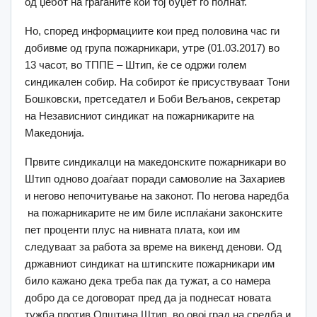
од џебот на граѓаните кои тој буџет го полнат.
Но, според информациите кои пред половина час ги
добивме од група пожарникари, утре (01.03.2017) во
13 часот, во ТППЕ – Штип, ќе се одржи голем
синдикален собир. На собирот ќе присуствуваат Тони
Бошковски, претседател и Боби Вељанов, секретар
на Независниот синдикат на пожарникарите на
Македонија.
Првите синдикалци на македонските пожарникари во
Штип одново доаѓаат поради самоволие на Захариев
и негово непочитување на законот. По негова наредба
на пожарникарите не им биле исплаќани законските
пет проценти плус на нивната плата, кои им
следуваат за работа за време на викенд денови. Од
државниот синдикат на штипските пожарникари им
било кажано дека треба пак да тужат, а со намера
добро да се договорат пред да ја поднесат новата
тужба против Општина Штип, во овој град на средба и