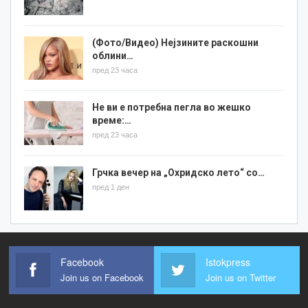
(Фото/Видео) Нејзините раскошни
облини…
пред 23 часа
Не ви е потребна пегла во жешко
време:…
пред 23 часа
Грчка вечер на „Охридско лето“ со…
пред 1 ден
Facebook
Istokpress
Join us on Facebook
Join us on Twitter