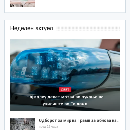
Неделен актуел
СВЕТ
Најмалку девет мртви во пукање во
училиште во Тајланд
Одборот за мир на Трамп за обнова на…
пред 22 часа