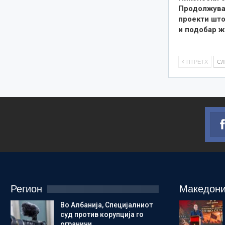
Продолжува
проекти што
и подобар ж
ПТРЕТХ
С
Регион
Македони
Во Албанија, Специјалниот
суд против корупција го
ограничи…