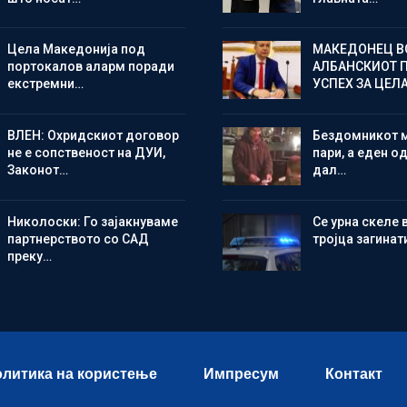
Цела Македонија под
МАКЕДОНЕЦ В
портокалов аларм поради
АЛБАНСКИОТ 
екстремни…
УСПЕХ ЗА ЦЕЛ
ВЛЕН: Охридскиот договор
Бездомникот 
не е сопственост на ДУИ,
пари, а еден од
Законот…
дал…
Николоски: Го зајакнуваме
Се урна скеле 
партнерството со САД
тројца загинат
преку…
литика на користење
Импресум
Контакт