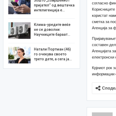
Зошто „совршениот
согласно фин
пријател“ од вештачка
Корисниците 
интелигенција е…
користат нам
сметка за по
Клима-уредите веќе
Агенција за 
не се доволни:
Научниците бараат…
Пријавувањет
составен дел
Натали Портман (46)
Агенцијата з
го очекува своето
електронски 
трето дете, а сега ја…
Крјниот рок з
информации 
Споде