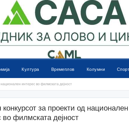
омија
Култура
Времеплов
Колумни
Спор
д национален интерес во филмската дејност
 конкурсот за проекти од национален
 во филмската дејност