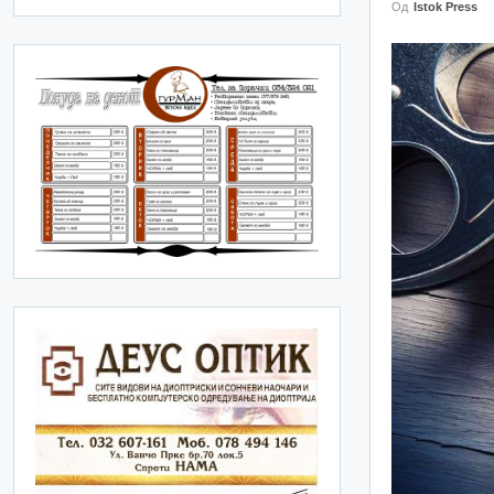
Од
Istok Press