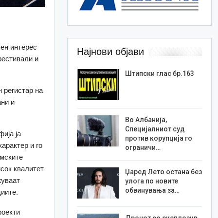
лен интерес
Најнови објави
фестивали и
Штипски глас бр.163
 регистар на
ани и
Во Албанија,
Специјалниот суд
ија ја
против корупција го
арактер и го
ограничи…
лмските
исок квалитет
Џаред Лето остана без
жуваат
улога по новите
обвинувања за…
циите.
роекти
Дронот со експлозив