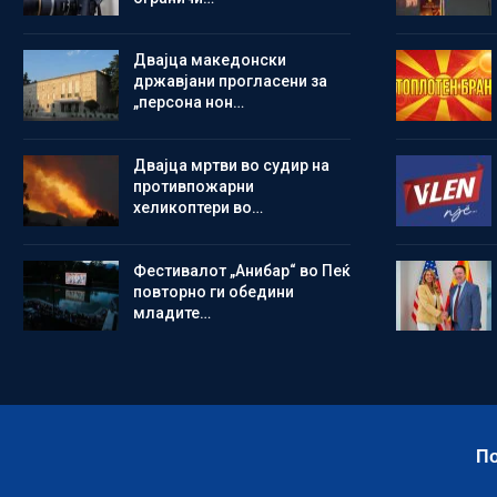
Двајца македонски
државјани прогласени за
„персона нон…
Двајца мртви во судир на
противпожарни
хеликоптери во…
Фестивалот „Анибар“ во Пеќ
повторно ги обедини
младите…
По