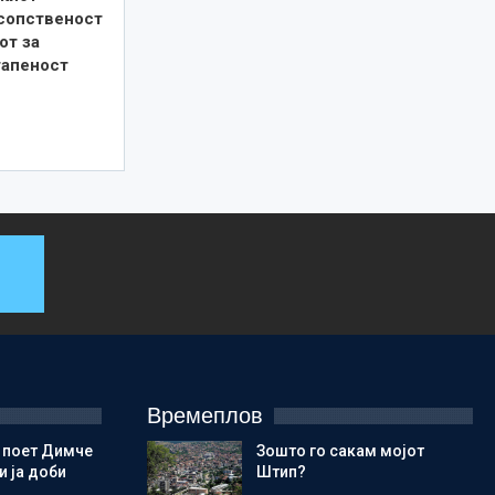
 сопственост
от за
тапеност
Времеплов
 поет Димче
Зошто го сакам мојот
 ја доби
Штип?