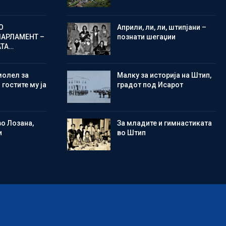
О
Aприли, ли, ли, штипјани –
ПАРЛАМЕНТ –
познати шегаџии
АТА…
молел за
Малку за историја на Штип,
 гостите му ја
градот под Исарот
во Лозана,
Зa младите и гимнастиката
и
во Штип