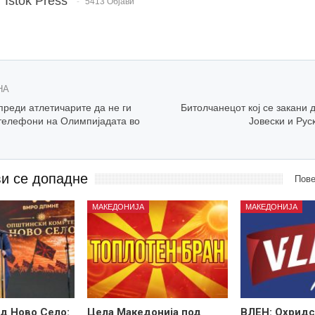
Istok Press
5413 Објави
НА
преди атлетичарите да не ги
Битолчанецот кој се закани д
 телефони на Олимпијадата во
Јовески и Рус
ви се допадне
Пове
МАКЕДОНИЈА
МАКЕДОНИЈА
д Ново Село:
Цела Македонија под
ВЛЕН: Охридс