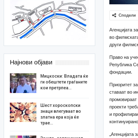
Сподели
Агенцијата з
во филмската
други филмск
Право на уче
Најнови објави
Република Се
фондации.
Мицкоски: Владата ќе
ги обештети граѓаните
Приоритет за
кои претрпеа…
ставаат во и
промовираат 
Шест хороскопски
проекти треб
знаци влегуваат во
и профилиран
златна ера која ќе
континуирано
трае…
„Агенцијата 