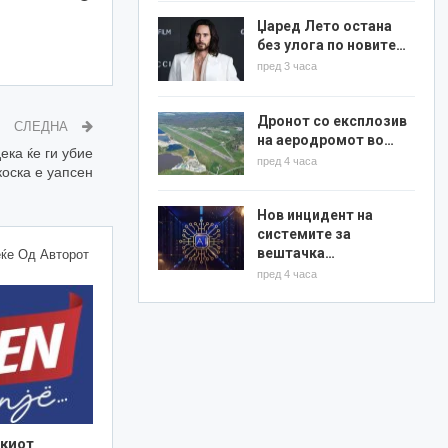
Џаред Лето остана
без улога по новите…
пред 3 часа
Дронот со експлозив
СЛЕДНА
на аеродромот во…
ека ќе ги убие
пред 4 часа
коска е уапсен
Нов инцидент на
системите за
вештачка…
ќе Од Авторот
пред 4 часа
киот