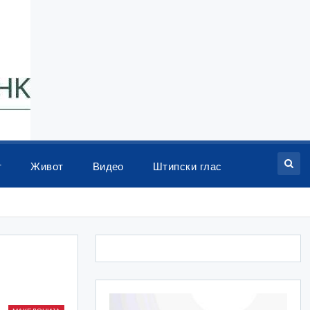
т
Живот
Видео
Штипски глас