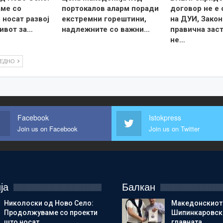
ме со
портокалов аларм поради
договор не е
 носат развој
екстремни горештини,
на ДУИ, Закон
ивот за…
надлежните со важни…
правична зас
не…
ЛЕДНО
Facebook
Istokpress
Join us on Facebook
Join us on Twitter
ја
Балкан
Николоски од Ново Село:
Македонскиот
Продолжуваме со проекти
Шипинкаровски
што носат…
главната…