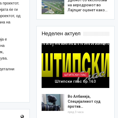
а проектот.
на аеродромот во
јата ќе ги
Лајпциг оценет како…
роектот, од
ана на
Неделен актуел
ја е
 на
к,
ува.
одетални
ШТИПСКИ ГЛАС
Штипски глас бр.163
Во Албанија,
Специјалниот суд
против…
пред 3 часа