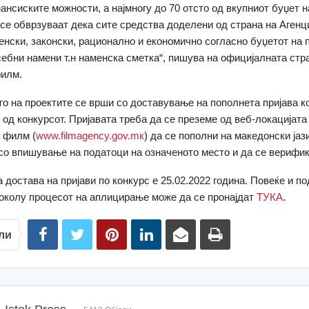
ансиските можности, а најмногу до 70 отсто од вкупниот буџет н
се обврзуваат дека сите средства доделени од страна на Агенци
енски, законски, рационално и економично согласно буџетот на п
себни намени т.н наменска сметка“, пишува на официјалната стр
филм.
о на проектите се врши со доставување на пополнета пријава ко
 од конкурсот. Пријавата треба да се преземе од веб-локацијата
а филм (
www.filmagency.gov.mк
) да се пополни на македонски јази
со впишување на податоци на означеното место и да се верифик
а достава на пријави по конкурс е 25.02.2022 година. Повеќе и п
околу процесот на аплицирање може да се пронајдат
ТУКА
.
ли