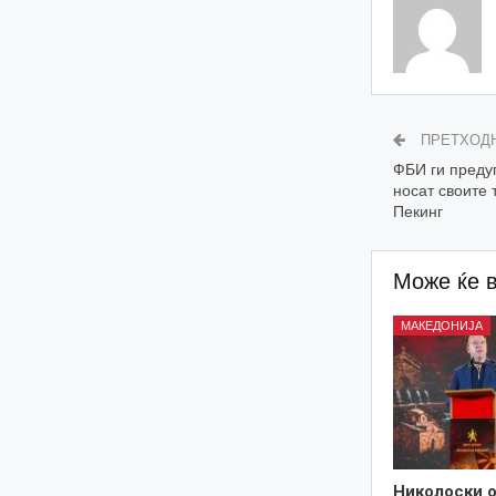
ПРЕТХОД
ФБИ ги преду
носат своите
Пекинг
Може ќе 
МАКЕДОНИЈА
Николоски о