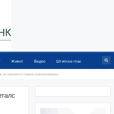
т
Живот
Видео
Штипски глас
и, во наредните години нови вложувања
еталс