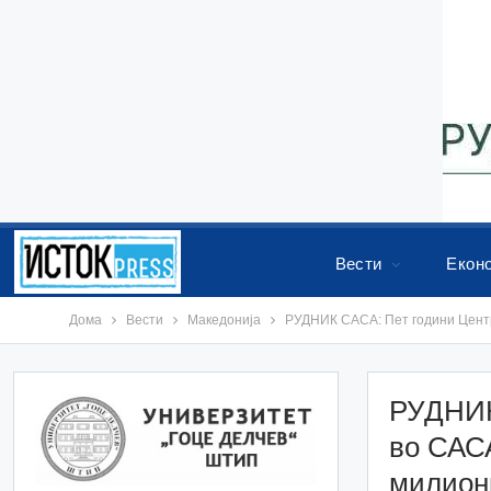
Вести
Екон
Дома
Вести
Македонија
РУДНИК САСА: Пет години Центр
РУДНИК
во САСА
милиони