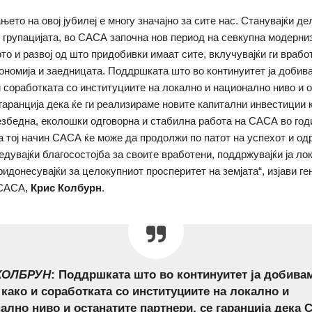
ето на овој јубилеј е многу значајно за сите нас. Станувајќи д
 групацијата, во САСА започна нов период на севкупна модерниз
то и развој од што придобивки имаат сите, вклучувајќи ги врабо
ономија и заедницата. Поддршката што во континуитет ја добив
 соработката со институциите на локално и национално ниво и 
 гаранција дека ќе ги реализираме новите капитални инвестиции 
збедна, еколошки одговорна и стабилна работа на САСА во год
а тој начин САСА ќе може да продолжи по патот на успехот и о
бедувајќи благосостојба за своите вработени, поддржувајќи ја ло
ридонесувајќи за целокупниот просперитет на земјата“, изјави г
 САСА,
Крис Колбурн
.
КОЛБРУН
: Поддршката што во континуитет ја добива
како и соработката со институциите на локално и
ално ниво и останатите партнери, се гаранција дека