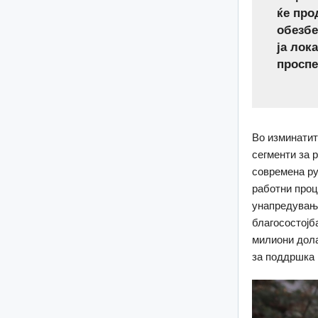
ќе про
обезбе
ја лок
проспе
Во изминатит
сегменти за 
современа ру
работни проц
унапредување
благосостојб
милиони дола
за поддршка 