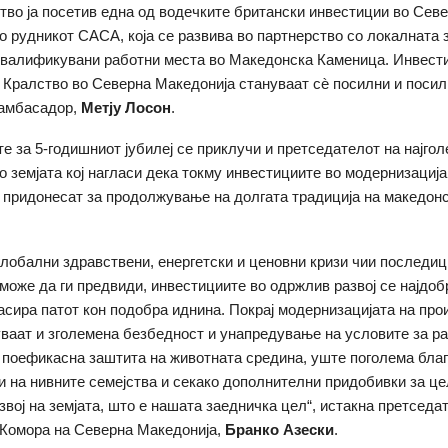
тво ја посетив една од водечките британски инвестиции во Сев
о рудникот САСА, која се развива во партнерство со локалната 
валификувани работни места во Македонска Каменица. Инвест
Кралство во Северна Македонија стануваат сѐ посилни и посилн
 амбасадор,
Метју Лосон
.
те за 5-годишниот јубилеј се приклучи и претседателот на најго
во земјата кој нагласи дека токму инвестициите во модернизација
 придонесат за продолжување на долгата традиција на македон
глобални здравствени, енергетски и ценовни кризи чии последици
 може да ги предвиди, инвестициите во одржлив развој се најдоб
расира патот кон подобра иднина. Покрај модернизацијата на про
ваат и зголемена безбедност и унапредување на условите за ра
 поефикасна заштита на животната средина, уште поголема благ
и на нивните семејства и секако дополнителни придобивки за ц
звој на земјата, што е нашата заедничка цел“, истакна претседа
Комора на Северна Македонија,
Бранко Азески
.