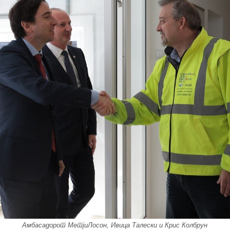
Амбасадорот МетјиЛосон, Ивица Талески и Крис Колбрун