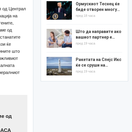
Ормускиот Теснец ќе
ел од Централ
биде отворен многу…
ација на
пред 18 часа
тените,
аме од
Што да направите ако
останатите
вашиот партнер е…
кои ќе
пред 19 часа
ините што
држливиот
Ракетата на Спејс Икс
ќе се сруши на…
калната
пред 19 часа
енералниот
ме од
 САСА