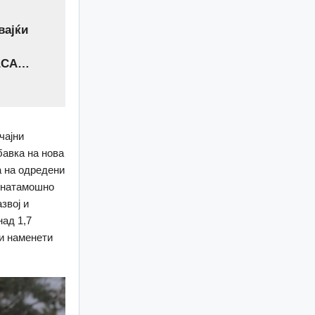
вајќи
 САСА…
чајни
бавка на нова
а на одредени
о натамошно
звој и
над 1,7
и наменети