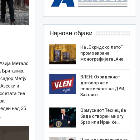
Најнови објави
На „Охридско лето“
промовирана
монографијата „Ана…
Азија Металс
 Британија.
ВЛЕН: Охридскиот
асадор Метју
договор не е
 Азески и
сопственост на ДУИ,
осетата тие
Законот…
за
реден над 25
Ормускиот Теснец ќе
.
биде отворен многу
брзо или Иран ќе…
Што да направите ако