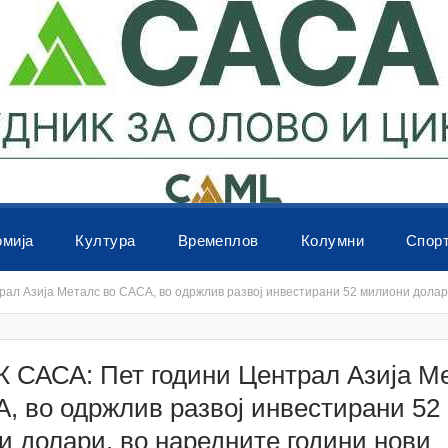
омија
Култура
Времеплов
Колумни
Спор
ал Азија Металс во САСА, во одржлив развој инвестирани 52 милиони долар
 САСА: Пет години Централ Азија М
, во одржлив развој инвестирани 52
 долари, во наредните години нови