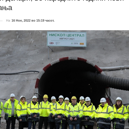
ања
На
16 Ное, 2022 во 15:19 часот.