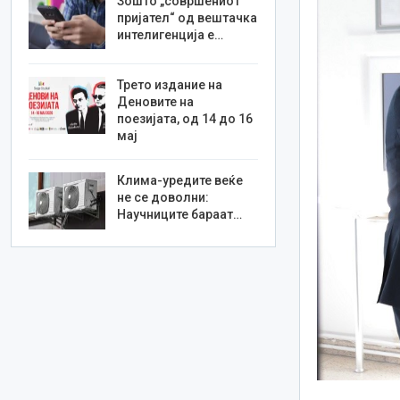
Зошто „совршениот
пријател“ од вештачка
интелигенција е…
Трето издание на
Деновите на
поезијата, од 14 до 16
мај
Клима-уредите веќе
не се доволни:
Научниците бараат…