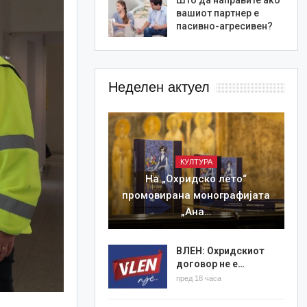
вашиот партнер е
пасивно-агресивен?
Неделен актуел
КУЛТУРА
На „Охридско лето“
промовирана монографијата
„Ана…
ВЛЕН: Охридскиот
договор не е…
пред 18 часа