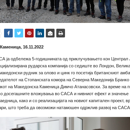
Каменица, 16.11.2022
А ја одбележа 5-годишнината од приклучувањето кон Централ 
цијализирана рударска компанија со седиште во Лондон, Велика
македонски рудник за олово и цинк го посетија британскиот амб
едателот на Стопанската комора на Северна Македонија Бранко
кот на Македонска Каменица Димчо Атанасовски. За време на п
со досегашните вложувања во САСА и нивниот ефект и значење 
аедница, како и со реализацијата на новиот капитален проект, в
ри, што треба да овозможи натамошен одржлив развој на САСА