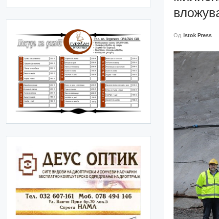
вложув
Од
Istok Press