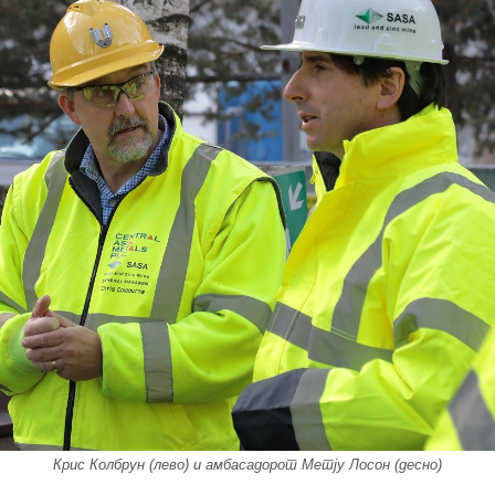
Крис Колбрун (лево) и амбасадорот Метју Лосон (десно)