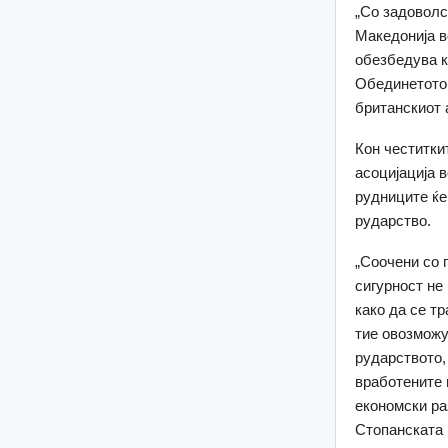
„Со задоволс
Македонија в
обезбедува к
Обединетото 
британскиот
Кон честитки
асоцијација 
рудниците ќе
рударство.
„Соочени со 
сигурност не
како да се т
тие овозможу
рударството,
вработените 
економски ра
Стопанската 