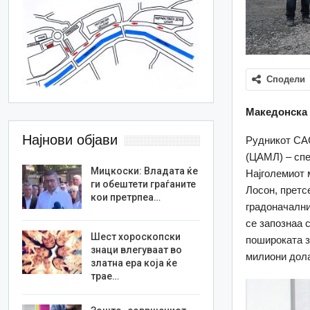
Сподели
Македонска 
Најнови објави
Рудникот САС
(ЦАМЛ) – спе
Мицкоски: Владата ќе
Најголемиот 
ги обештети граѓаните
Лосон, претс
кои претрпеа…
градоначални
се запознаа 
Шест хороскопски
пошироката з
знаци влегуваат во
милиони дола
златна ера која ќе
трае…