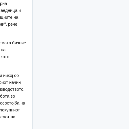
ерна
заедница и
ициите на
и“, рече
лемата бизнис
 на
ското
 никој со
риот начин
изводството,
бота во
осостојба на
елокупниот
телот на