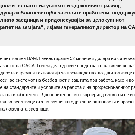
должи по патот на успехот и одржливиот развој,
дувајќи благосостојба за своите вработени, поддржу
алната заедница и придонесувајќи за целокупниот
ритет на земјата“, изјави генералниот директор на
е пет години ЦАМЛ инвестираше 52 милиони долари во сите зна
развојот на САСА. Голем дел од овие средства се вложени во на
дарска опрема и технологија за производство, во дигитализациј
еси, во системот на безбедност и заштита при работа, како и в
 на стандардите и условите за работа и на професионалниот ра
ата на вработените. Дополнително, во овој период вложени се и 
ри во реализацијата на различни одржливи активности и проект
на локалната заедница.