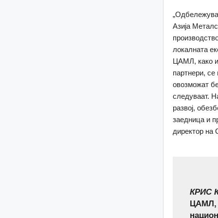
„Одбележувањ
Азија Металс
производство
локалната ек
ЦАМЛ, како и
партнери, се
овозможат бе
следуваат. Н
развој, обез
заедница и п
директор на
КРИС 
ЦАМЛ, 
национ