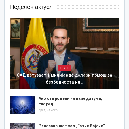
Неделен актуел
СВЕТ
САД ветуваат 1 милијарда долари помош за
безбедноста на…
Ако сте родени на овие датуми,
според…
пред 23 часа
Ренесансниот хор „Готик Војсис“