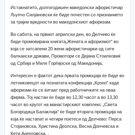
Истакнатито, долгогодишен македонски афористичар
Љупчо Силјановски ќе биде почестен со признанието
за трајни вредности во македонскиот афоризам.
Во сабота, на првиот априлски ден, во Делчево ќе
биде промовирана книгата„Жената и афоризмот“ во
која се затсапени 20 жени афористичарки од сите
балкански држави, Промотори се Дејана Стоилковиќ
од Србија и Миле Ѓорѓијоски од Македонија,
Интересен е фактот дека првата промоција ќе биде во
летниковецот на познатата конфекција „Крзно“ каде
афоризми ќе се ќитаат пред работничките на оваа
фирма. Тој настан ќе биде во 12,30 часот а во 13,30
часот во кругот на манастирскиот комплекс „Света
Богородица Балаклија“ ќе биде втората промоција на
која ќе настапат и четири поетеси од Делчево: Перса
Стојановска, Христина Деолска, Весна Дончевска и
Кети Ангеловска. ,