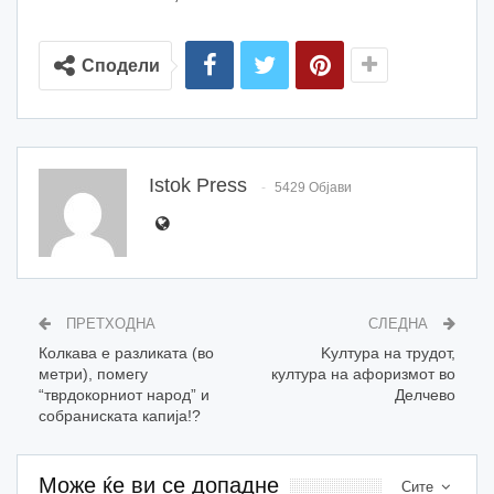
Сподели
Istok Press
5429 Објави
ПРЕТХОДНА
СЛЕДНА
Колкава е разликата (во
Kултура на трудот,
метри), помегу
култура на афоризмот во
“тврдокорниот народ” и
Делчево
собраниската капија!?
Може ќе ви се допадне
Сите