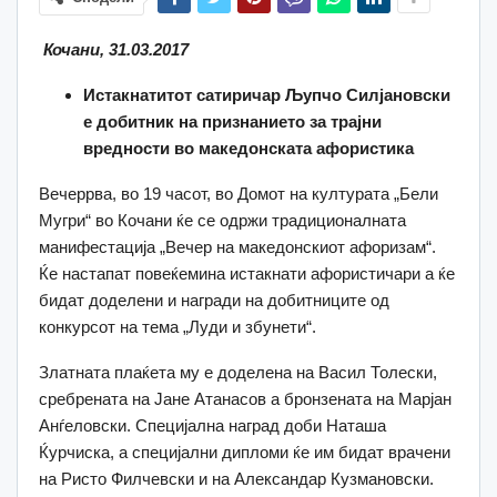
Кочани, 31.03.2017
Истакнатитот сатиричар Љупчо Силјановски
е добитник на признанието за трајни
вредности во македонската афористика
Вечеррва, во 19 часот, во Домот на културата „Бели
Мугри“ во Кочани ќе се одржи традиционалната
манифестација „Вечер на македонскиот афоризам“.
Ќе настапат повеќемина истакнати афористичари а ќе
бидат доделени и награди на добитниците од
конкурсот на тема „Луди и збунети“.
Златната плаќета му е доделена на Васил Толески,
сребрената на Јане Атанасов а бронзената на Марјан
Анѓеловски. Специјална наград доби Наташа
Ќурчиска, а специјални дипломи ќе им бидат врачени
на Ристо Филчевски и на Александар Кузмановски.