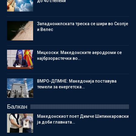
до 40 степени
Западнонилската треска се шири во Скопје
и Велес
Мицкоски: Македонските аеродроми се
најбрзорастечки во…
ВМРО-ДПМНЕ: Македонија поставува
темели за енергетска…
Балкан
Македонскиот поет Димче Шипинкаровски
ја доби главната…