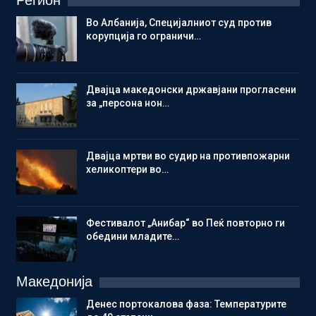
Регион
Во Албанија, Специјалниот суд против
корупција го ограничи…
Двајца македонски државјани прогласени
за „персона нон…
Двајца мртви во судир на противпожарни
хеликоптери во…
Фестивалот „Анибар“ во Пеќ повторно ги
обедини младите…
Македонија
Денес портокалова фаза: Температурите