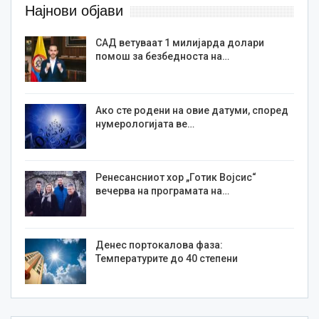
Најнови објави
САД ветуваат 1 милијарда долари
помош за безбедноста на…
Ако сте родени на овие датуми, според
нумерологијата ве…
Ренесансниот хор „Готик Војсис“
вечерва на програмата на…
Денес портокалова фаза:
Температурите до 40 степени