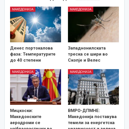
МАКЕДОНИЈА
МАКЕДОНИЈА
Денес портокалова
Западнонилската
фаза: Температурите
треска се шири во
до 40 степени
Скопје и Велес
МАКЕДОНИЈА
МАКЕДОНИЈА
Мицкоски:
ВМРО-ДПМНЕ:
Македонските
Македонија поставува
аеродроми се
темели за енергетска
најбрзорастечки во
независност и зелена