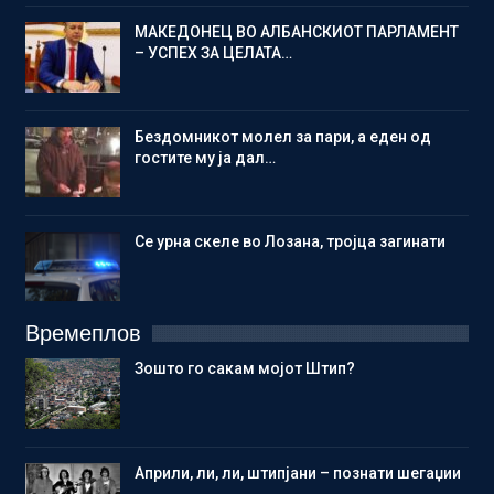
МАКЕДОНЕЦ ВО АЛБАНСКИОТ ПАРЛАМЕНТ
– УСПЕХ ЗА ЦЕЛАТА…
Бездомникот молел за пари, а еден од
гостите му ја дал…
Се урна скеле во Лозана, тројца загинати
Времеплов
Зошто го сакам мојот Штип?
Aприли, ли, ли, штипјани – познати шегаџии