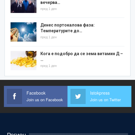
вечерва…
пред 1 ден
Денес портокалова фаза:
Температурите до…
пред 1 ден
Кога е подобро да се зема витамин Д –
…
пред 1 ден
Facebook
Istokpress
Join us on Facebook
Join us on Twitter