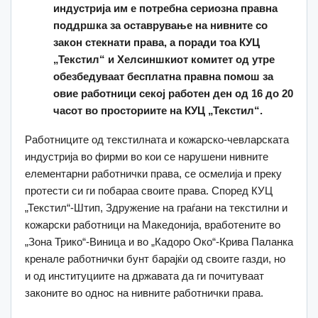
индустрија им е потребна сериозна правна
поддршка за оставрување на нивните со
закон стекнати права, а поради тоа КУЦ
„Текстил“ и Хелсиншкиот комитет од утре
обезбедуваат бесплатна правна помош за
овие работници секој работен ден од 16 до 20
часот во просториите на КУЦ „Текстил“.
Работниците од текстилната и кожарско-чевларската
индустрија во фирми во кои се нарушени нивните
елементарни работнички права, се осмелија и преку
протести си ги побараа своите права. Според КУЦ
„Текстил“-Штип, Здружение на граѓани на текстилни и
кожарски работници на Македонија, вработените во
„Зона Трико“-Виница и во „Кадоро Око“-Крива Паланка
кренале работнички бунт барајќи од своите газди, но
и од институциите на државата да ги почитуваат
законите во однос на нивните работнички права.