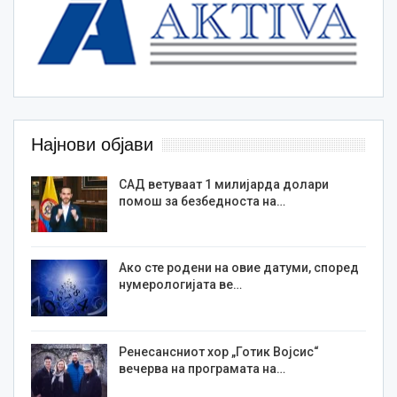
Најнови објави
САД ветуваат 1 милијарда долари
помош за безбедноста на…
Ако сте родени на овие датуми, според
нумерологијата ве…
Ренесансниот хор „Готик Војсис“
вечерва на програмата на…