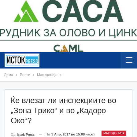
Дома
Вести
Македонија
Ќе влезат ли инспекциите во
„Зона Трико“ и во „Кадоро
Око“?
МАКЕДОНИЈА
На
3 Апр, 2017 во 15:08 часот.
Од
Istok Press