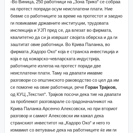
-Во Виница, 250 работници на „Зона Трико“ се собраа
на протест попради осум неисплатени плати. Ние
бевме со работниците за време на протестот и заедно
ги повикавме државните институции, трудовата
инспекција и УЈП пред се, да влезат во фирмата,
квалитетно да си ја извршат својата обврска и да ги
заштитат овие работници. Во Крива Паланка, во
фирмата „Кадоро Око“ која е странска инвестиција и
која е од кожарско-чевларската индустрија,
работниците излегоа на протест поради две
неисплатени плати. Таму на двапати имавме
разговори со општинското раководство со цел да им
се помогне на овие работници, рече
Горан Трајков,
од КУЦ „Текстил“. Трајков посочи дека тие на двапати
за проблемот разговарале со градоначалникот на
Крива Паланка Арсенчо Алексовски, но при вториот
разговор и самиот Алексовски им кажал дека
странскиот инвеститот на „Кадоро Око“ и него го
измамил со ветување дека на работниците ќе им ги