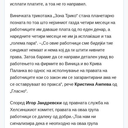
исплати платите, а тоа не го направил.
Виничката трикотажа „Зона Трико“ стана планетарно
позната по тоа што нејзиниот газда четири месеци на
работниците им даваше плата од по еден денар, а
наредните четири месеци не им ја исплаќаше и таа
„голема пара“. –„Со овие работници сме бидејќи тие
синдикат немаат и нема кој да ги штити нивните
права. Затоа бараме да се направи детален увид во
работењето на фирмите во Виница и во Крива
Паланка во однос на исполнување на правата на
работниците кои со закон им се загарантирани ама не
се оставруваат во пракса“, рече
Кристина Ампева
од
„Гласно“.
Според
Игор Јандревски
од правната служба на
Хелсиншкиот комитет, правата на оваа група
работници се далеку од добри.-„Тоа нам ни
сигнализира дека е неопходно на оваа група