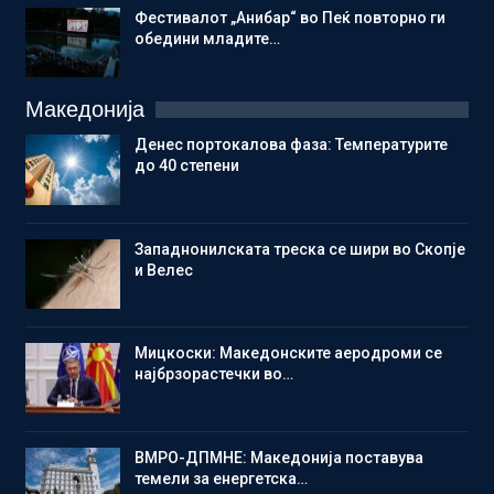
Фестивалот „Анибар“ во Пеќ повторно ги
обедини младите…
Македонија
Денес портокалова фаза: Температурите
до 40 степени
Западнонилската треска се шири во Скопје
и Велес
Мицкоски: Македонските аеродроми се
најбрзорастечки во…
ВМРО-ДПМНЕ: Македонија поставува
темели за енергетска…