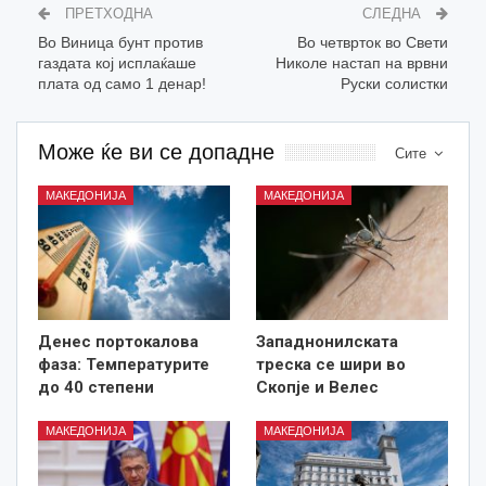
ПРЕТХОДНА
СЛЕДНА
Во Виница бунт против
Во четврток во Свети
газдата кој исплаќаше
Николе настап на врвни
плата од само 1 денар!
Руски солистки
Може ќе ви се допадне
Сите
МАКЕДОНИЈА
МАКЕДОНИЈА
Денес портокалова
Западнонилската
фаза: Температурите
треска се шири во
до 40 степени
Скопје и Велес
МАКЕДОНИЈА
МАКЕДОНИЈА