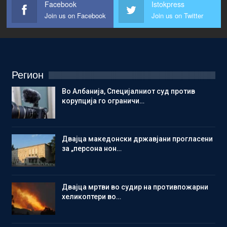
Facebook
Istokpress
Join us on Facebook
Join us on Twitter
Регион
Во Албанија, Специјалниот суд против
корупција го ограничи…
Двајца македонски државјани прогласени
за „персона нон…
Двајца мртви во судир на противпожарни
хеликоптери во…