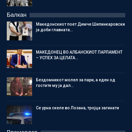
Балкан
Македонскиот поет Димче Шипинкаровски
ја доби главната…
МАКЕДОНЕЦ ВО АЛБАНСКИОТ ПАРЛАМЕНТ
– УСПЕХ ЗА ЦЕЛАТА…
Бездомникот молел за пари, а еден од
гостите му ја дал…
Се урна скеле во Лозана, тројца загинати