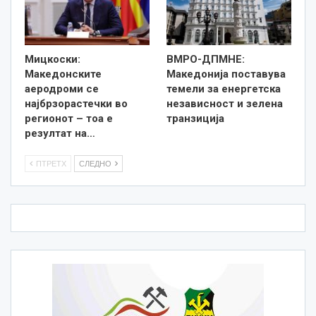
Мицкоски:
ВМРО-ДПМНЕ:
Македонските
Македонија поставува
аеродроми се
темели за енергетска
најбрзорастечки во
независност и зелена
регионот – тоа е
транзиција
резултат на…
ПТРЕТХ
СЛЕДНО