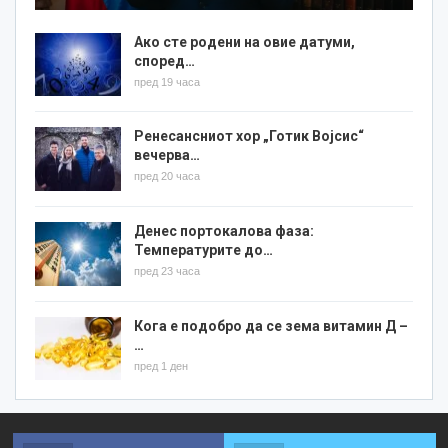
Ако сте родени на овие датуми,
според…
пред 19 часа
Ренесансниот хор „Готик Војсис“
вечерва…
пред 20 часа
Денес портокалова фаза:
Температурите до…
пред 23 часа
Кога е подобро да се зема витамин Д –
…
пред 1 ден