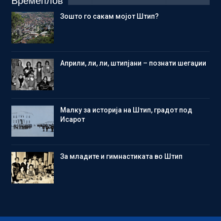
Времеплов
Зошто го сакам мојот Штип?
Aприли, ли, ли, штипјани – познати шегаџии
Малку за историја на Штип, градот под
Исарот
Зa младите и гимнастиката во Штип