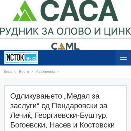
Дома
Вести
Македонија
Oдликувањето „Медал за
заслуги“ од Пендаровски за
Лечиќ, Георгиевски-Буштур,
Богоевски, Насев и Костовски