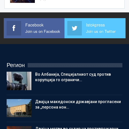
Facebook
Istokpress
Join us on Facebook
Join us on Twitter
Регион
Во Албанија, Специјалниот суд против
корупција го ограничи…
Двајца македонски државјани прогласени
за „персона нон…
Двајца мртви во судир на противпожарни