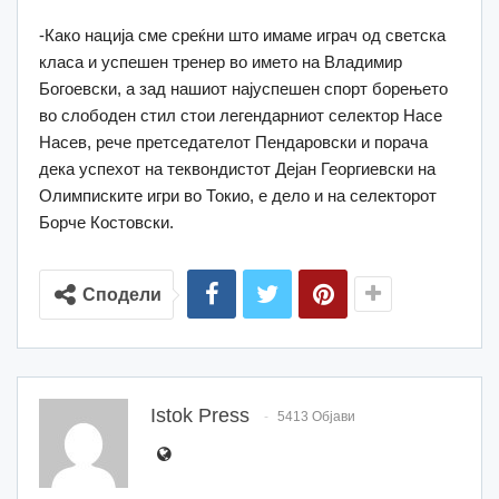
-Како нација сме среќни што имаме играч од светска
класа и успешен тренер во името на Владимир
Богоевски, а зад нашиот најуспешен спорт борењето
во слободен стил стои легендарниот селектор Насе
Насев, рече претседателот Пендаровски и порача
дека успехот на теквондистот Дејан Георгиевски на
Олимписките игри во Токио, е дело и на селекторот
Борче Костовски.
Сподели
Istok Press
5413 Објави