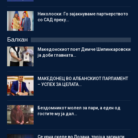
Николоски: Го зајакнуваме партнерството
со САД преку…
Балкан
Македонскиот поет Димче Шипинкаровски
ја доби главната…
МАКЕДОНЕЦ ВО АЛБАНСКИОТ ПАРЛАМЕНТ
– УСПЕХ ЗА ЦЕЛАТА…
Бездомникот молел за пари, а еден од
гостите му ја дал…
Се урна скеле во Лозана, тројца загинати