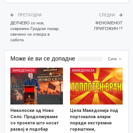
ПРЕТХОДНА
СЛЕДНА
ДЕЛЧЕВО со нов,
ФЕНОМЕНОТ
современ Градски пазар,
ПРИГОЖИН !?
свечено се отвора в
сабота
Може ќе ви се допадне
Сите
МАКЕДОНИЈА
МАКЕДОНИЈА
Николоски од Ново
Цела Македонија под
Село: Продолжуваме
портокалов аларм
со проекти што носат
поради екстремни
развој и подобар
горештини,