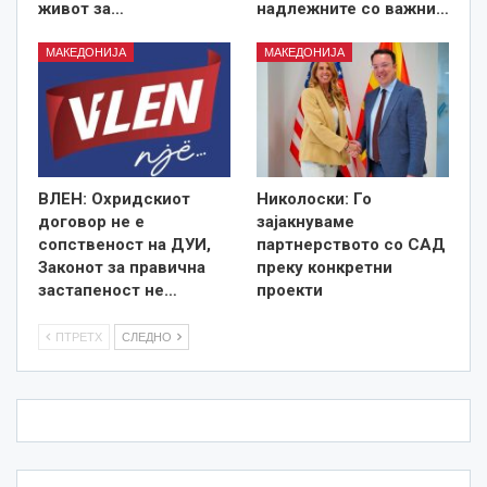
живот за…
надлежните со важни…
МАКЕДОНИЈА
МАКЕДОНИЈА
ВЛЕН: Охридскиот
Николоски: Го
договор не е
зајакнуваме
сопственост на ДУИ,
партнерството со САД
Законот за правична
преку конкретни
застапеност не…
проекти
ПТРЕТХ
СЛЕДНО