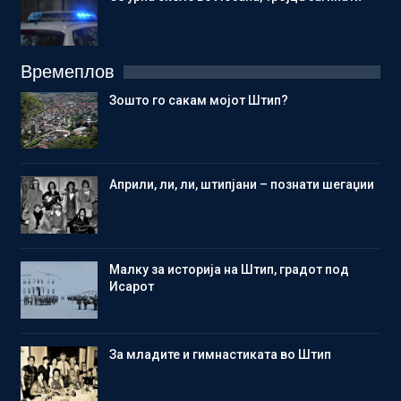
Времеплов
Зошто го сакам мојот Штип?
Aприли, ли, ли, штипјани – познати шегаџии
Малку за историја на Штип, градот под
Исарот
Зa младите и гимнастиката во Штип