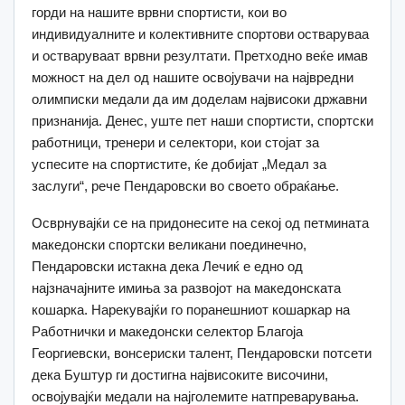
горди на нашите врвни спортисти, кои во
индивидуалните и колективните спортови остваруваа
и остваруваат врвни резултати. Претходно веќе имав
можност на дел од нашите освојувачи на највредни
олимписки медали да им доделам највисоки државни
признанија. Денес, уште пет наши спортисти, спортски
работници, тренери и селектори, кои стојат за
успесите на спортистите, ќе добијат „Медал за
заслуги“, рече Пендаровски во своето обраќање.
Осврнувајќи се на придонесите на секој од петмината
македонски спортски великани поединечно,
Пендаровски истакна дека Лечиќ е едно од
најзначајните имиња за развојот на македонската
кошарка. Нарекувајќи го поранешниот кошаркар на
Работнички и македонски селектор Благоја
Георгиевски, вонсериски талент, Пендаровски потсети
дека Буштур ги достигна највисоките височини,
освојувајќи медали на најголемите натпреварувања.