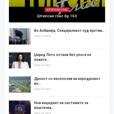
ШТИПСКИ ГЛАС
Штипски глас бр.163
Во Албанија, Специјалниот суд против…
пред 14 часа
Џаред Лето остана без улога по
новите…
пред 15 часа
Дронот со експлозив на аеродромот
во…
пред 15 часа
Нов инцидент на системите за
вештачка…
пред 16 часа