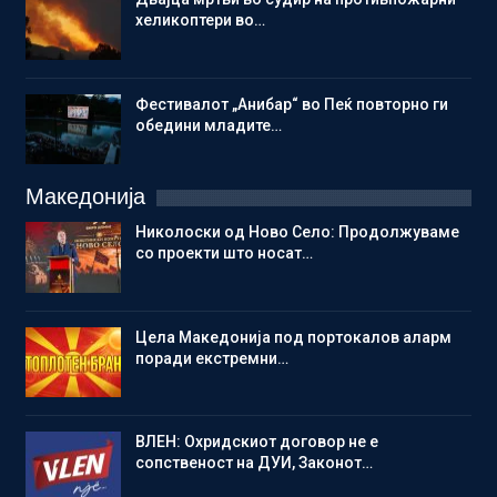
хеликоптери во…
Фестивалот „Анибар“ во Пеќ повторно ги
обедини младите…
Македонија
Николоски од Ново Село: Продолжуваме
со проекти што носат…
Цела Македонија под портокалов аларм
поради екстремни…
ВЛЕН: Охридскиот договор не е
сопственост на ДУИ, Законот…