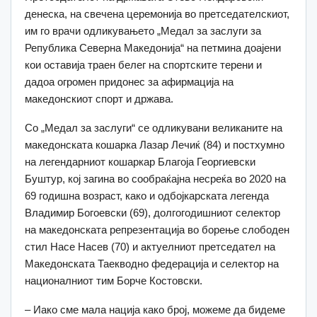
денеска, на свечена церемонија во претседателскиот,
им го врачи одликувањето „Медал за заслуги за
Република Северна Македонија“ на петмина доајени
кои оставија траен белег на спортските терени и
дадоа огромен придонес за афирмација на
македонскиот спорт и држава.
Со „Медал за заслуги“ се одликувани великаните на
македонската кошарка Лазар Лечиќ (84) и постхумно
на легендарниот кошаркар Благоја Георгиевски
Буштур, кој загина во сообраќајна несреќа во 2020 на
69 годишна возраст, како и одбојкарската легенда
Владимир Богоевски (69), долгогодишниот селектор
на македонската репрезентација во борење слободен
стил Насе Насев (70) и актуелниот претседател на
Македонската Таекводно федерација и селектор на
националниот тим Борче Костовски.
– Иако сме мала нација како број, можеме да бидеме