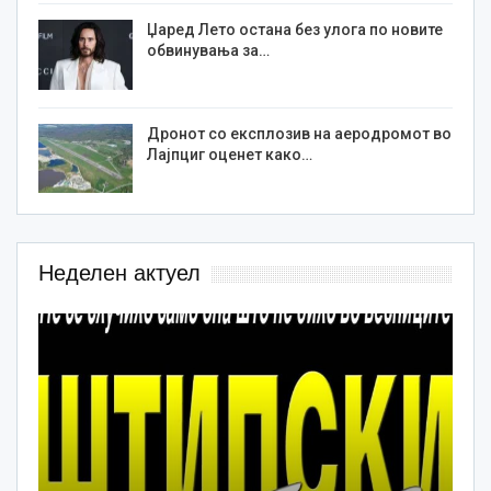
Џаред Лето остана без улога по новите
обвинувања за…
Дронот со експлозив на аеродромот во
Лајпциг оценет како…
Неделен актуел