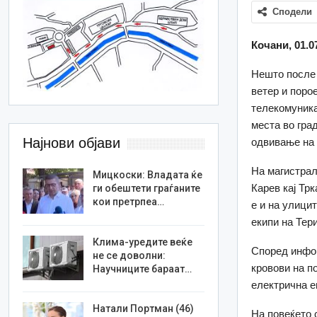
Сподели
Кочани, 01.0
Нешто после 
ветер и поро
телекомуника
места во гра
Најнови објави
одвивање на 
На магистрал
Мицкоски: Владата ќе
Карев кај Тр
ги обештети граѓаните
кои претрпеа…
е и на улици
екипи на Тер
Клима-уредите веќе
Според инфор
не се доволни:
кровови на п
Научниците бараат…
електрична ен
Натали Портман (46)
На повеќето 