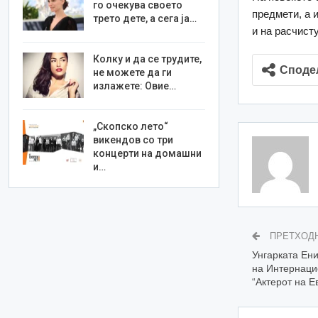
го очекува своето
предмети, а 
трето дете, а сега ја…
и на расчист
Колку и да се трудите,
Споде
не можете да ги
излажете: Овие…
„Скопско лето“
викендов со три
концерти на домашни
и…
ПРЕТХОД
Унгарката Ен
на Интернаци
“Актерот на Е