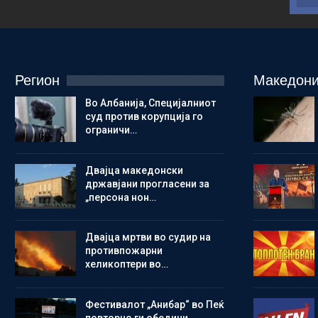
Регион
Македони
Во Албанија, Специјалниот
суд против корупција го
ограничи…
Двајца македонски
државјани прогласени за
„персона нон…
Двајца мртви во судир на
противпожарни
хеликоптери во…
Фестивалот „Анибар“ во Пеќ
повторно ги обедини