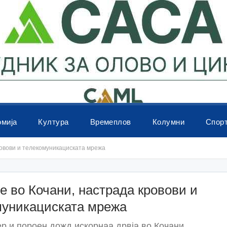
омија
Култура
Времеплов
Колумни
Спор
ровови и телекомуникациската мрежа
 во Кочани, настрада кровови и
муникациската мрежа
р и пороен дожд искорнаа дрвја во Кочани