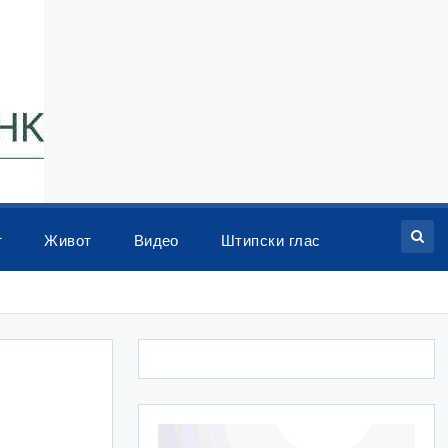
т
Живот
Видео
Штипски глас