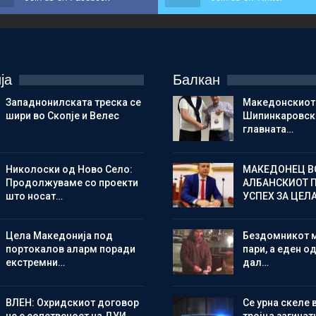
ја
Балкан
Западнонилската треска се
Македонскиот
шири во Скопје и Велес
Шипинкаровски
главната…
Николоски од Ново Село:
МАКЕДОНЕЦ В
Продолжуваме со проекти
АЛБАНСКИОТ 
што носат…
УСПЕХ ЗА ЦЕЛ
Цела Македонија под
Бездомникот 
портокалов аларм поради
пари, а еден од
екстремни…
дал…
ВЛЕН: Охридскиот договор
Се урна скеле 
не е сопственост на ДУИ,
тројца загинат