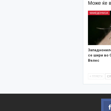
Може ќе 
МАКЕДОНИЈА
Западнонил
се шири во 
Велес
ПТРЕТХ
С