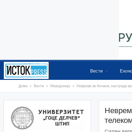
Вести
Екон
Дома
Вести
Македонија
Невреме во Кочани, настрада к
Невреме
телеко
Силен вете