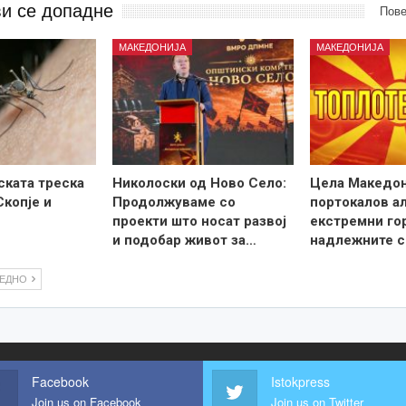
ви се допадне
Пове
МАКЕДОНИЈА
МАКЕДОНИЈА
ската треска
Николоски од Ново Село:
Цела Македон
Скопје и
Продолжуваме со
портокалов а
проекти што носат развој
екстремни го
и подобар живот за…
надлежните с
ЛЕДНО
Facebook
Istokpress
Join us on Facebook
Join us on Twitter