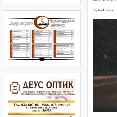
Од
Istok Press