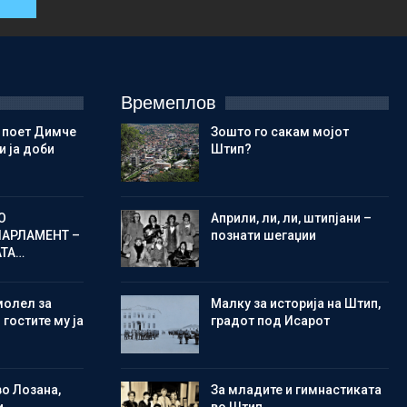
Времеплов
 поет Димче
Зошто го сакам мојот
 ја доби
Штип?
О
Aприли, ли, ли, штипјани –
ПАРЛАМЕНТ –
познати шегаџии
АТА…
молел за
Малку за историја на Штип,
 гостите му ја
градот под Исарот
во Лозана,
Зa младите и гимнастиката
и
во Штип