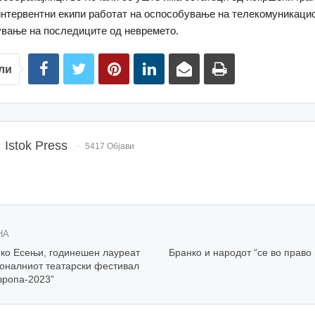
интервентни екипи работат на оспособување на телекомуникаци
ување на последиците од невремето.
ли
Istok Press
5417 Објави
НА
ико Есењи, годинешен лауреат
Бранко и народот “се во право 
оналниот театарски фестивал
вропа-2023”