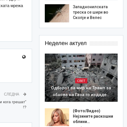
ската мрежа
Западнонилската
треска се шири во
Скопје и Велес
Неделен актуел
СВЕТ
Одборот за мир на Трамп за
обнова на Газа го издаде…
СЛЕДНА
и кога грешат”
!?
(Фото/Видео)
Нејзините раскошни
облини…