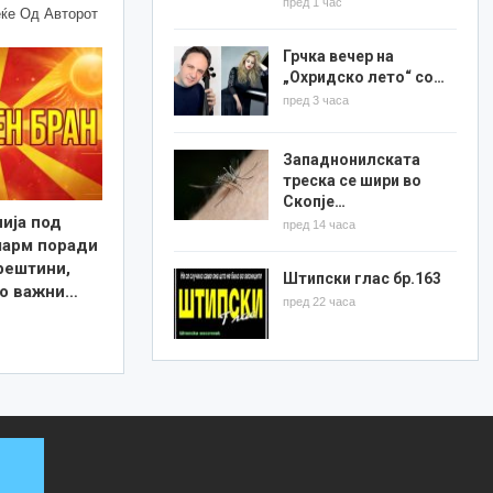
пред 1 час
ќе Од Авторот
Грчка вечер на
„Охридско лето“ со…
пред 3 часа
Западнонилската
треска се шири во
Скопје…
ија под
пред 14 часа
ларм поради
рештини,
Штипски глас бр.163
о важни…
пред 22 часа