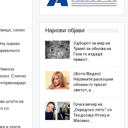
Најнови објави
евици, силен
Одборот за мир на
 На повеќе
Трамп за обнова на
нормалното
Газа го издаде
првиот…
 Никола
(Фото/Видео)
возот. Слично
Нејзините раскошни
интервенираат
облини го тресат
светот, а…
ма штети на
Грчка вечер на
то со
„Охридско лето“ со
Теодосија Нтоку и
Масимо…
ки и други