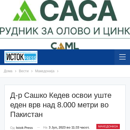
Дома
Вести
Македонија
Д-р Сашко Кедев освои уште
еден врв над 8.000 метри во
Пакистан
МАКЕДОНИЈА
На
3 Јул, 2023 во 11:33 часот.
Од
Istok Press