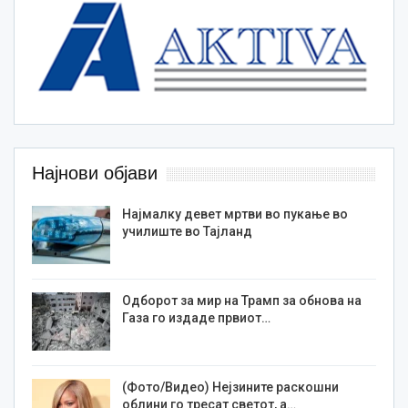
Најнови објави
Најмалку девет мртви во пукање во
училиште во Тајланд
Одборот за мир на Трамп за обнова на
Газа го издаде првиот…
(Фото/Видео) Нејзините раскошни
облини го тресат светот, а…