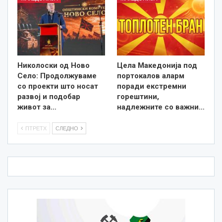
Николоски од Ново
Цела Македонија под
Село: Продолжуваме
портокалов аларм
со проекти што носат
поради екстремни
развој и подобар
горештини,
живот за…
надлежните со важни…
ПТРЕТХ
СЛЕДНО