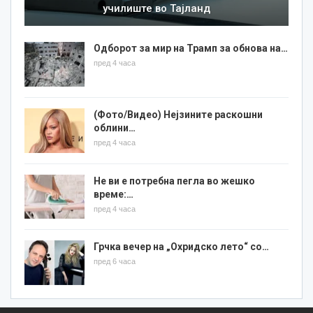
училиште во Тајланд
Одборот за мир на Трамп за обнова на…
пред 4 часа
(Фото/Видео) Нејзините раскошни
облини…
пред 4 часа
Не ви е потребна пегла во жешко
време:…
пред 4 часа
Грчка вечер на „Охридско лето“ со…
пред 6 часа