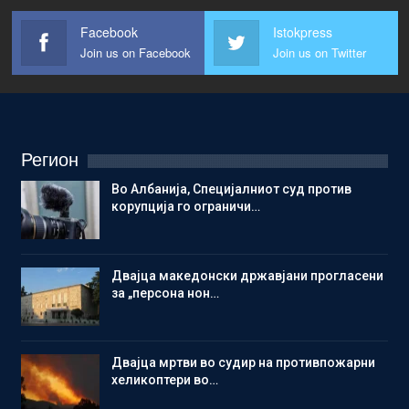
Facebook
Istokpress
Join us on Facebook
Join us on Twitter
Регион
Во Албанија, Специјалниот суд против
корупција го ограничи…
Двајца македонски државјани прогласени
за „персона нон…
Двајца мртви во судир на противпожарни
хеликоптери во…