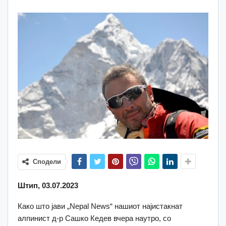
Сподели
Штип, 03.07.2023
Како што јави „Nepal News“ нашиот најистакнат
алпинист д-р Сашко Кедев вчера наутро, со