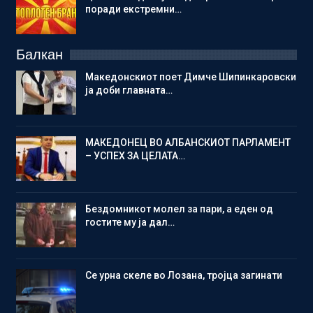
поради екстремни…
Балкан
Македонскиот поет Димче Шипинкаровски
ја доби главната…
МАКЕДОНЕЦ ВО АЛБАНСКИОТ ПАРЛАМЕНТ
– УСПЕХ ЗА ЦЕЛАТА…
Бездомникот молел за пари, а еден од
гостите му ја дал…
Се урна скеле во Лозана, тројца загинати