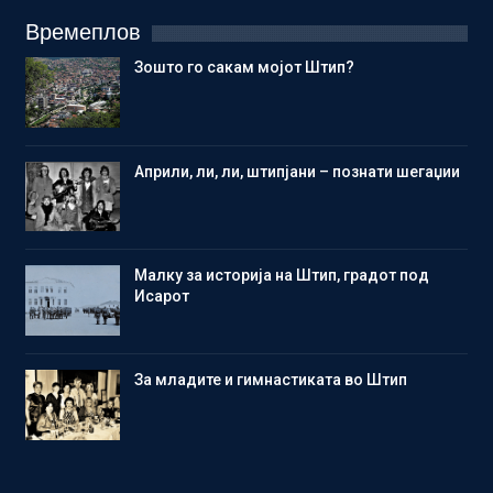
Времеплов
Зошто го сакам мојот Штип?
Aприли, ли, ли, штипјани – познати шегаџии
Малку за историја на Штип, градот под
Исарот
Зa младите и гимнастиката во Штип