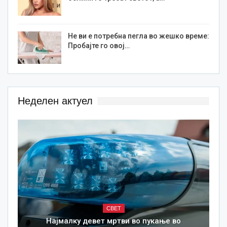
Не ви е потребна пегла во жешко време:
Пробајте го овој…
Неделен актуел
СВЕТ
Најмалку девет мртви во пукање во