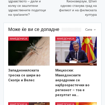
здравството – дали и
Кионоверзум, Штип
колку се заштитени
одново станува град на
здравствените податоци
филмот и на филмската
на граѓаните?
култура
Може ќе ви се допадне
Сите
МАКЕДОНИЈА
МАКЕДОНИЈА
Западнонилската
Мицкоски:
треска се шири во
Македонските
Скопје и Велес
аеродроми се
најбрзорастечки во
регионот – тоа е
резултат на…
МАКЕДОНИЈА
МАКЕДОНИЈА