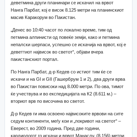
деветмина други планинари се искачил на врвот
Нанга Парбат, кој е висок 8.125 метри на планинскиот
масив Каракорум во Пакистан.
„Денес во 10:40 часот по локално време, тим од
петмина алпинисти од повеќе земји, како и петмина
непалски шерпаси, успешно се искачија на врвот, кој е
деветтиот највисок во светот“, објави вчера
пакистанскиот портал.
По Нанга Парбат, д-р Кедев со истиот тим ќе се
искачи и на GI и GII (Гашербрум 1 и 2), два други врва
во Пакистан повисоки над 8.000 метри. По ова, тимот
ќе учествува и во експедицијата на К2 (8.611 м.) –
вториот врв по височина во светот.
Д-р Кедев ги има освоено највисоките врвови на сите
седум континенти, меѓу кои и „покривот на светот“ –
Еверест, во 2009 година. Пред две години,
кардиологот го искачи и врвот Манаслу, (8.156) метри