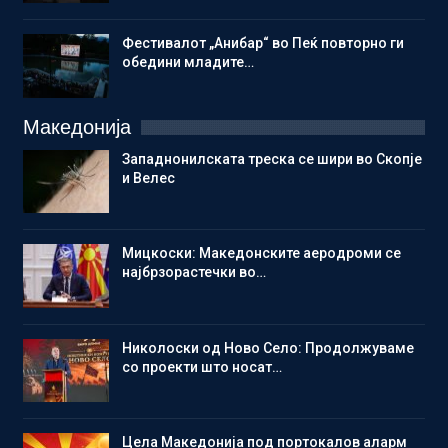
Фестивалот „Анибар“ во Пеќ повторно ги
обедини младите…
Македонија
Западнонилската треска се шири во Скопје
и Велес
Мицкоски: Македонските аеродроми се
најбрзорастечки во…
Николоски од Ново Село: Продолжуваме
со проекти што носат…
Цела Македонија под портокалов аларм