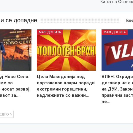
Китка на Осогов
ви се допадне
Пове
МАКЕДОНИЈА
МАКЕДОНИЈА
д Ново Село:
Цела Македонија под
ВЛЕН: Охридс
ме со
портокалов аларм поради
договор не е
 носат развој
екстремни горештини,
на ДУИ, Закон
ивот за…
надлежните со важни…
правична зас
не…
ЛЕДНО