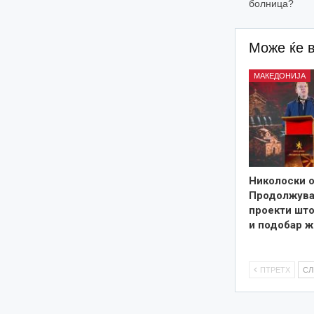
болница?
Може ќе 
МАКЕДОНИЈА
Николоски о
Продолжува
проекти што
и подобар ж
ПТРЕТХ
С