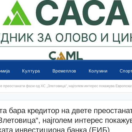
омија
Култура
Времеплов
Колумни
Спор
е преостанати фази од ХС „Злетовица“, најголем интерес покажува Европска
а бара кредитор на двете преостана
Злетовица“, најголем интерес покажу
ката инвестициона банка (ЕИБ)