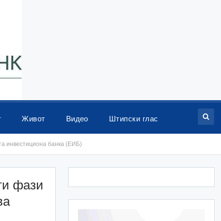
т
Живот
Видео
Штипски глас
та инвестициона банка (ЕИБ)
ти фази
ва