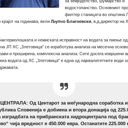
за земјоделство, шумарство и
водостопанство. Основниот про
филтер станицата во општина 
 крајот на годинава, вели
Љупчо Благоевски
, в.д.директор на 
бактериолошката и хемиската исправност на водата за пиење од 
 на ЈП ХС „Злетовица“ се изработува анализа на месечна основа
рави и проширена, комплексна анализа. Сите досега извршени а
ека водата од ХС „Злетовица“ е една од најквалитетните води з
државата.
ЕНТРАЛА: Од Центарот за меѓународна соработка и 
ублика Словенија е добиена и втора донација од 225.
а изградбата на прибранската хидроцентрала под бра
во“ чија вредност е 450.000 евра. Останатите 225.000 