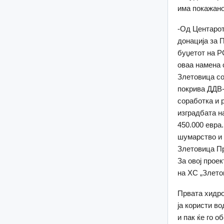
има покажано
-Од Центарот
донација за
буџетот на Р
оваа намена 
Злетовица со
покрива ДДВ-
соработка и 
изградбата н
450.000 евра
шумарство и 
Злетовица Пр
За овој проек
на ХС „Злето
Првата хидро
ја користи в
и пак ќе го 