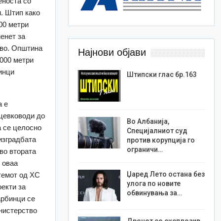
еноста со
и. Штип како
000 метри
енет за
ово. Општина
Најнови објави
000 метри
инци
Штипски глас бр.163
а е
цевководи до
Во Албанија,
а се целосно
Специјалниот суд
изградбата
против корупција го
ограничи…
во втората
 оваа
Џаред Лето остана без
темот од ХС
улога по новите
оекти за
обвинувања за…
арбинци се
нистерство
Дронот со експлозив