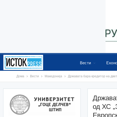
Вести
Екон
Дома
Вести
Македонија
Државата бара кредитор на двет
Држават
од ХС „
Европс