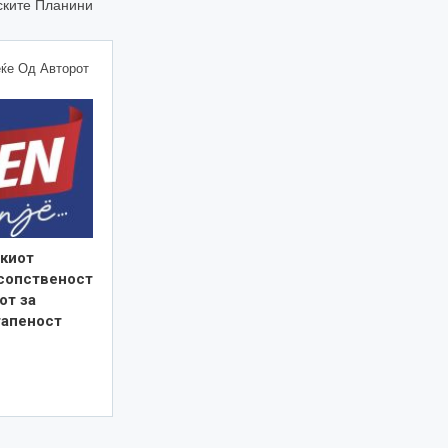
ските Планини
ќе Од Авторот
киот
 сопственост
от за
тапеност