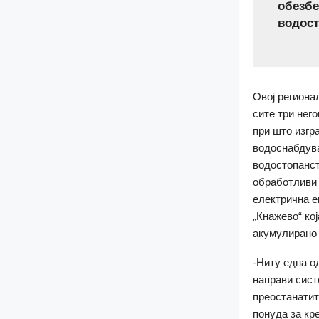
обезбе
водост
Овој региона
сите три нег
при што изгр
водоснабдува
водостопанст
обработливи 
електрична е
„Кнажево“ кој
акумулирано 
-Ниту една о
направи сист
преостанатит
понуда за кр