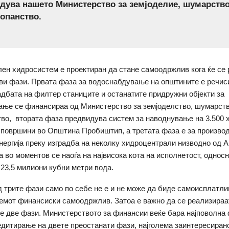
дува нашето Министерство за земјоделие, шумарство
опанство.
лен хидросистем е проектиран да стане самоодржлив кога ќе се
ови фази. Првата фаза за водоснабдување на општините е речис
адбата на филтер станиците и останатите придружни објекти за
ње се финансираа од Министерство за земјоделство, шумарств
во, втората фаза предвидува систем за наводнување на 3.500 
површини во Општина Пробиштип, а третата фаза е за производ
нергија преку изградба на неколку хидроцентрали низводно од 
а во моментов се наоѓа на највисока кота на исполнетост, однос
23,5 милиони кубни метри вода.
д трите фази само по себе не е и не може да биде самоисплатлив
емот финансиски самоодржлив. Затоа е важно да се реализираа
е две фази. Министерството за финансии веќе бара најповолна
едитирање на двете преостанати фази, најголема заинтересирано