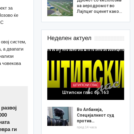
на аеродромот во
ект за
Лајпциг оценет како…
Лозово ќе
ХС
Неделен актуел
овој систем,
, а двапати
нализи
а човекова
ШТИПСКИ ГЛАС
Штипски глас бр.163
развој
Во Албанија,
000
Специјалниот суд
против…
ната
пред 14 часа
евра ги