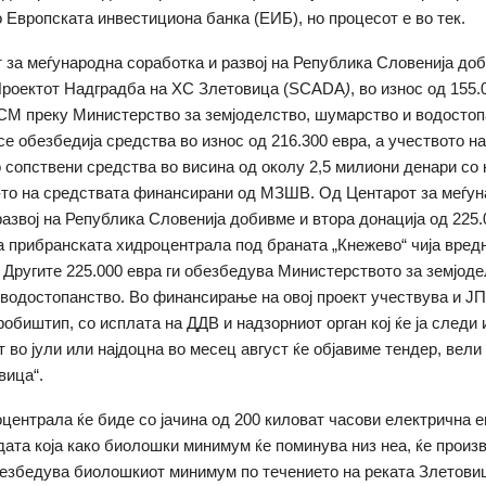
 Европската инвестициона банка (ЕИБ), но процесот е во тек.
 за меѓународна соработка и развој на Република Словенија до
 Проектот Надградба на ХС Злетовица (SCADA
)
, во износ од 155
СМ преку Министерство за земјоделство, шумарство и водостоп
се обезбедија средства во износ од 216.300 евра, а учеството н
 сопствени средства во висина од околу 2,5 милиони денари со 
то на средствата финансирани од МЗШВ. Од Центарот за меѓу
развој на Република Словенија добивме и втора донација од 225.
а прибранската хидроцентрала под браната „Кнежево“ чија вред
. Другите 225.000 евра ги обезбедува Министерството за земјоде
водостопанство. Во финансирање на овој проект учествува и Ј
обиштип, со исплата на ДДВ и надзорниот орган кој ќе ја следи 
т во јули или најдоцна во месец август ќе објавиме тендер, вели
вица“.
централа ќе биде со јачина од 200 киловат часови електрична ен
одата која како биолошки минимум ќе поминува низ неа, ќе произв
обезбедува биолошкиот минимум по течението на реката Злетови