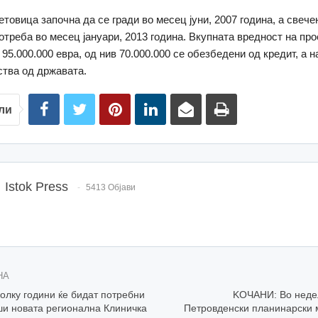
етовица започна да се гради во месец јуни, 2007 година, а свеч
отреба во месец јануари, 2013 година. Вкупната вредност на про
95.000.000 евра, од нив 70.000.000 се обезбедени од кредит, а н
ства од државата.
ли
Istok Press
5413 Објави
НА
олку години ќе бидат потребни
KОЧАНИ: Во недел
ши новата регионална Клиничка
Петровденски планинарски 