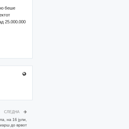
ено беше
ектот
ад 25.000.000
СЛЕДНА
а, на 16 јули,
марш до врвот