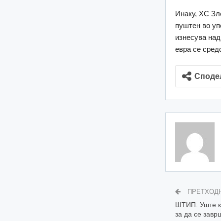
Инаку, ХС Зл
пуштен во уп
изнесува над 
евра се сред
Споде
ПРЕТХОД
ШТИП: Уште к
за да се завр