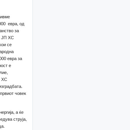
бивме
.000 евра, од
анство за
а ЈП ХС
кои се
народна
000 евра за
ност е
лие,
П ХС
изградбата.
 првиот човек
ергија, а ќе
едува струја,
ца.