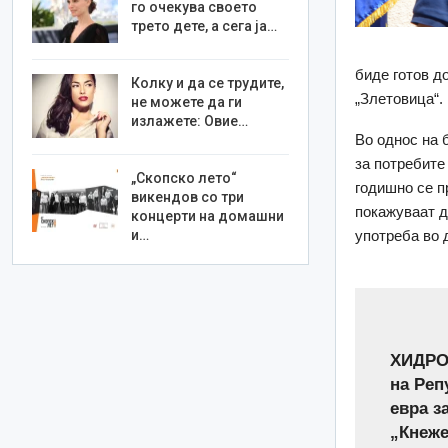
го очекува своето
трето дете, а сега ја…
биде готов до
Колку и да се трудите,
„Злетовица“.
не можете да ги
излажете: Овие…
Во однос на 
за потребите
„Скопско лето“
годишно се п
викендов со три
покажуваат д
концерти на домашни
и…
употреба во 
ХИДРОЦ
на Реп
евра з
„Кнеже