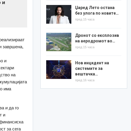
 и
Џаред Лето остана
без улога по новите…
пред 15 часа
Дронот со експлозив
 реализираат
на аеродромот во…
и завршена,
пред 15 часа
о и
Нов инцидент на
хектари
системите за
вештачка…
ство на
пред 16 часа
Акумулацијата
но има
а и да го
т и
 финансиска
ст за сега