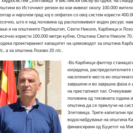
 хидросистем „Злетовица“ е вистински бисер во однос на снабд
општини во Источниот регион во кои живеат околу 100.000 жител
нтар и најголем град кој е опфатен со овој систем користи 400.
есечно, што е над половина од расположивиот воден ресурс нам
ње и на општините Пробиштип, Свети Николе, Карбинци и Лоз
сечно користи 100.000 метри кубни, Општина Свети Николе 70.
додека проектираниот капацитет на цевководот за општина Карб
с, а за општина Лозово 20 л/с.
-Во Карбинци филтер станицат
изградена, распределителните 
населените места во општинат
завршени и во завршна фаза е 
на пристапниот пат. Очекуваме 
половина од тековната година и
општина да се приклучи на сис
Злетовица. Трите капитални пр
водоснабдување на општина К
финансирани од Буџетот на Ми