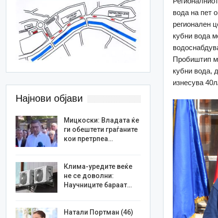
Регионалниот
вода на пет 
регионален це
кубни вода м
водоснабдува
Пробиштип ме
кубни вода, 
изнесува 40л/
Најнови објави
Мицкоски: Владата ќе
ги обештети граѓаните
кои претрпеа…
Клима-уредите веќе
не се доволни:
Научниците бараат…
Натали Портман (46)