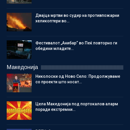
Двајца мртви во судир на противпожарни
хеликоптери во…
Фестивалот „Анибар“ во Пеќ повторно ги
обедини младите…
Македонија
Николоски од Ново Село: Продолжуваме
со проекти што носат…
Цела Македонија под портокалов аларм
поради екстремни…