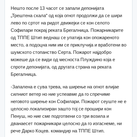
Нешто после 13 часот се запали депонијата
„Трештена скала“ од која огнот продолжи да се шири
лево по сртот на ридот движејки се кон селото
Софилари покрај реката Брегалница. Пожарникарите
од ТППЕ Штип веднаш се упатија кон опожареното
место, а подоцна ним им се приклучија и вработени во
шумското стопанство Серта. Пожарот најдобро
можеше да се види од месноста Плуждино која е
спроти депонијата, од другата страна на реката
Брегалница.
-Запалена е сува трева, на ширење на огнот влијае
силниот ветер но ние успеавме да го спречиме
неговото ширење кон Софилари. Пожарот сеуште не е
целосно локализиран зашто тој се прошири кон
Пенуш, но ние сме подготвени со три возила и
дванаесет пожарникари целосно да го изгаснеме, ни
рече Дарко Коцев. командир на ТППЕ Штип.