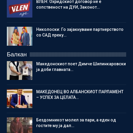
ВЛЕН: Охридскиот договор не е
сопственост на ДУИ, Законот…
Николоски: Го зајакнуваме партнерството
со САД преку…
Балкан
Македонскиот поет Димче Шипинкаровски
ја доби главната…
МАКЕДОНЕЦ ВО АЛБАНСКИОТ ПАРЛАМЕНТ
– УСПЕХ ЗА ЦЕЛАТА…
Бездомникот молел за пари, а еден од
гостите му ја дал…