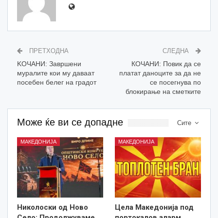
ПРЕТХОДНА
СЛЕДНА
KOЧАНИ: Завршени
КОЧАНИ: Повик да се
муралите кои му даваат
платат даноците за да не
посебен белег на градот
се посегнува по
блокирање на сметките
Може ќе ви се допадне
Сите
МАКЕДОНИЈА
МАКЕДОНИЈА
Николоски од Ново
Цела Македонија под
Село: Продолжуваме
портокалов аларм