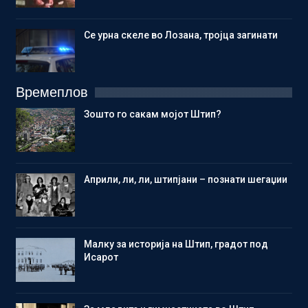
Се урна скеле во Лозана, тројца загинати
Времеплов
Зошто го сакам мојот Штип?
Aприли, ли, ли, штипјани – познати шегаџии
Малку за историја на Штип, градот под
Исарот