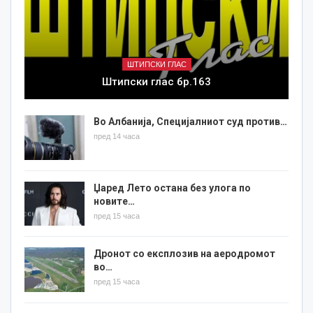
ШТИПСКИ ГЛАС
Штипски глас бр.163
Во Албанија, Специјалниот суд против…
пред 14 часа
Џаред Лето остана без улога по
новите…
пред 15 часа
Дронот со експлозив на аеродромот
во…
пред 15 часа