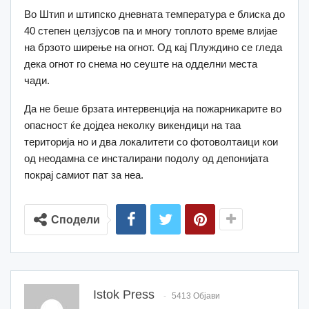
Во Штип и штипско дневната температура е блиска до
40 степен целзјусов па и многу топлото време влијае
на брзото ширење на огнот. Од кај Плуждино се гледа
дека огнот го снема но сеуште на одделни места
чади.
Да не беше брзата интервенција на пожарникарите во
опасност ќе дојдеа неколку викендици на таа
територија но и два локалитети со фотоволтаици кои
од неодамна се инсталирани подолу од депонијата
покрај самиот пат за неа.
Сподели
Istok Press
5413 Објави