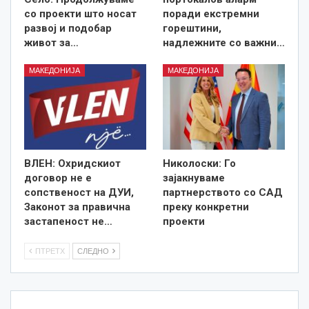
со проекти што носат
поради екстремни
развој и подобар
горештини,
живот за…
надлежните со важни…
МАКЕДОНИЈА
МАКЕДОНИЈА
ВЛЕН: Охридскиот
Николоски: Го
договор не е
зајакнуваме
сопственост на ДУИ,
партнерството со САД
Законот за правична
преку конкретни
застапеност не…
проекти
ПТРЕТХ
СЛЕДНО