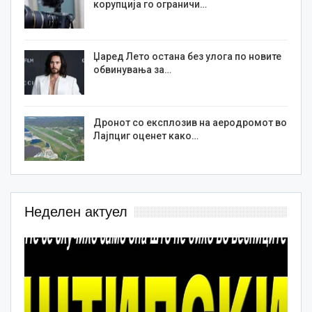
корупција го ограничи…
Џаред Лето остана без улога по новите
обвинувања за…
Дронот со експлозив на аеродромот во
Лајпциг оценет како…
Неделен актуел