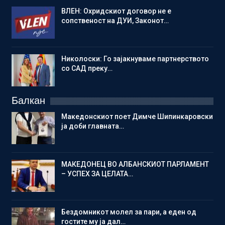
ВЛЕН: Охридскиот договор не е
сопственост на ДУИ, Законот…
Николоски: Го зајакнуваме партнерството
со САД преку…
Балкан
Македонскиот поет Димче Шипинкаровски
ја доби главната…
МАКЕДОНЕЦ ВО АЛБАНСКИОТ ПАРЛАМЕНТ
– УСПЕХ ЗА ЦЕЛАТА…
Бездомникот молел за пари, а еден од
гостите му ја дал…