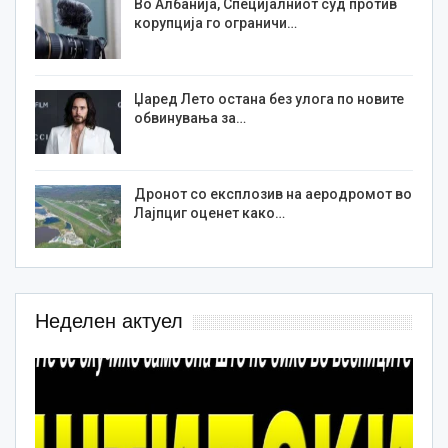
Во Албанија, Специјалниот суд против
корупција го ограничи…
Џаред Лето остана без улога по новите
обвинувања за…
Дронот со експлозив на аеродромот во
Лајпциг оценет како…
Неделен актуел