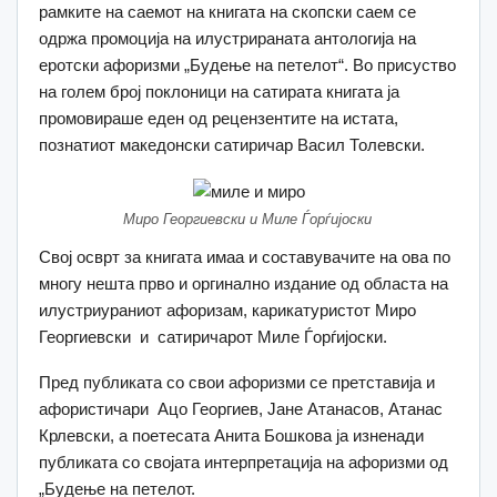
рамките на саемот на книгата на скопски саем се
одржа промоција на илустрираната антологија на
еротски афоризми „Будење на петелот“. Во присуство
на голем број поклоници на сатирата книгата ја
промовираше еден од рецензентите на истата,
познатиот македонски сатиричар Васил Толевски.
Миро Георгиевски и Миле Ѓорѓијоски
Свој осврт за книгата имаа и составувачите на ова по
многу нешта прво и оргинално издание од областа на
илустриураниот афоризам, карикатуристот Миро
Георгиевски и сатиричарот Миле Ѓорѓијоски.
Пред публиката со свои афоризми се претставија и
афористичари Ацо Георгиев, Јане Атанасов, Атанас
Крлевски, а поетесата Анита Бошкова ја изненади
публиката со својата интерпретација на афоризми од
„Будење на петелот.