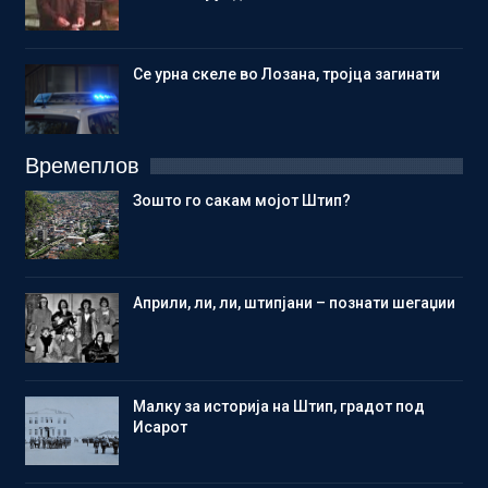
Се урна скеле во Лозана, тројца загинати
Времеплов
Зошто го сакам мојот Штип?
Aприли, ли, ли, штипјани – познати шегаџии
Малку за историја на Штип, градот под
Исарот