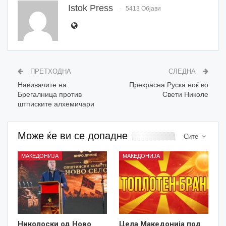
Istok Press
5413 Објави
ПРЕТХОДНА
СЛЕДНА
Навивачите на
Прекрасна Руска ноќ во
Брегалница против
Свети Николе
штписките алхемичари
Може ќе ви се допадне
Сите
МАКЕДОНИЈА
МАКЕДОНИЈА
Николоски од Ново
Цела Македонија под