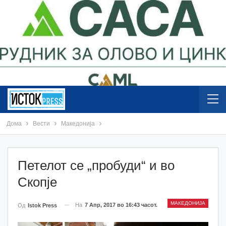
Дома
Вести
Македонија
Петелот се „пробуди“ и во
Скопје
МАКЕДОНИЈА
На
7 Апр, 2017 во 16:43 часот.
Од
Istok Press