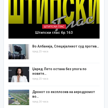
ШТИПСКИ ГЛАС
Штипски глас бр.163
Во Албанија, Специјалниот суд против…
пред 15 часа
Џаред Лето остана без улога по
новите…
пред 15 часа
Дронот со експлозив на аеродромот
во…
пред 16 часа