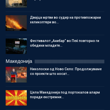
Двајца мртви во судир на противпожарни
хеликоптери во…
Фестивалот „Анибар“ во Пеќ повторно ги
обедини младите…
Македонија
Николоски од Ново Село: Продолжуваме
со проекти што носат…
Цела Македонија под портокалов аларм
поради екстремни…