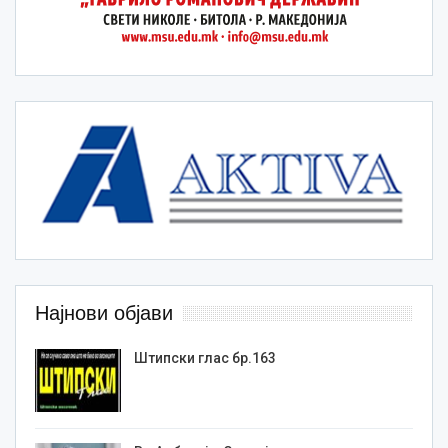
Најнови објави
Штипски глас бр.163