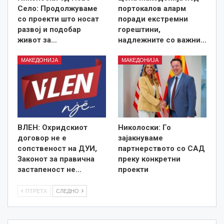
Село: Продолжуваме
портокалов аларм
со проекти што носат
поради екстремни
развој и подобар
горештини,
живот за…
надлежните со важни…
МАКЕДОНИЈА
МАКЕДОНИЈА
ВЛЕН: Охридскиот
Николоски: Го
договор не е
зајакнуваме
сопственост на ДУИ,
партнерството со САД
Законот за правична
преку конкретни
застапеност не…
проекти
ПТРЕТХ
СЛЕДНО