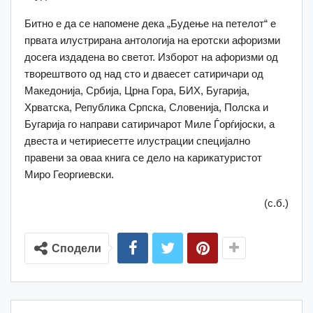
Битно е да се напомене дека „Будење на петелот“ е
првата илустрирана антологија на еротски афоризми
досега издадена во светот. Изборот на афоризми од
творештвото од над сто и дваесет сатиричари од
Македонија, Србија, Црна Гора, БИХ, Бугарија,
Хрватска, Република Српска, Словенија, Полска и
Бугарија го направи сатиричарот Миле Ѓорѓијоски, а
двеста и четириесетте илустрации специјално
правени за оваа книга се дело на карикатуристот
Миро Георгиевски.
(с.б.)
Сподели