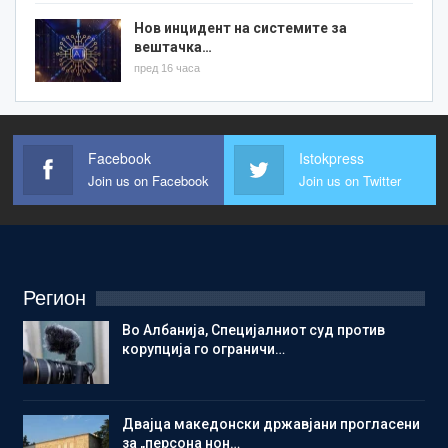
Нов инцидент на системите за
вештачка…
пред 16 часа
Facebook
Istokpress
Join us on Facebook
Join us on Twitter
Регион
Во Албанија, Специјалниот суд против
корупција го ограничи…
Двајца македонски државјани прогласени
за „персона нон…