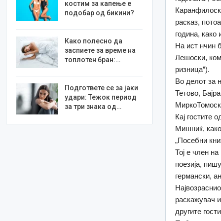
костим за капење е
Каранфилоска
подобар од бикини?
расказ, пото
година, како 
Како полесно да
На ист нчин 
заспиете за време на
Лешоски, ком
топлотен бран:…
ризница”).
Во делот за 
Подгответе се за јаки
Тетово, Бајр
удари: Тежок период
МиркоТомоск
за три знака од…
Кај гостите 
Мишниќ, како
„Посебни кни
Тој е член на
поезија, пиш
германски, ан
Највозраснио
раскажувач и
другите гости