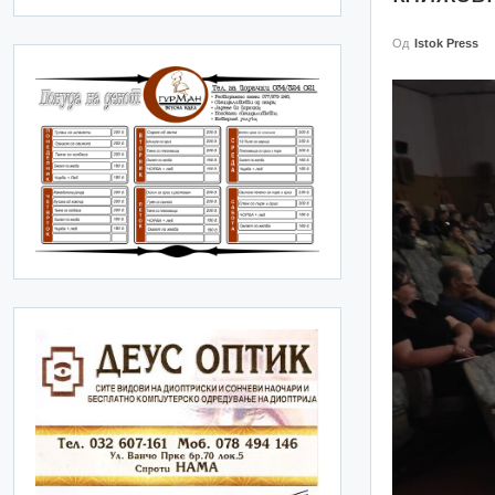
Од
Istok Press