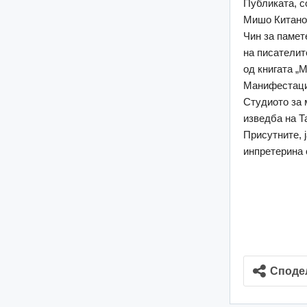
Публиката, с
Мишо Китано
Чин за памет
на писателите
од книгата „М
Манифестациј
Студиото за 
изведба на Т
Присутните, 
инпретерина 
Споде