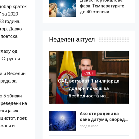
фаза: Температурите
добар краток
до 40 степени
” за 2020
23 година.
тор, Дарко
 поетска
Неделен актуел
улаху oд
 Струга и
ки и Веселин
СВЕТ
САД ветуваат 1 милијарда
града за
долари помош за
безбедноста на…
о 5 збирки
преведени на
ки јазик.
Ако сте родени на
цистот, поет,
овие датуми, според…
ужани и
пред 8 часа