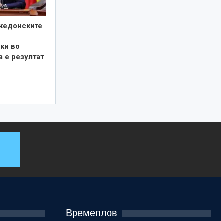
кедонските
ки во
а е резултат
Времеплов