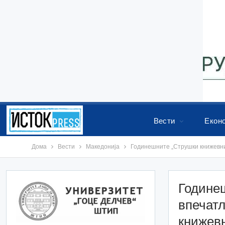
Вести
Екон
Дома
Вести
Македонија
Годинешните „Струшки книжевни 
Године
впечатл
книжев