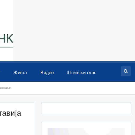
т
Живот
Видео
Штипски глас
давање
тавија