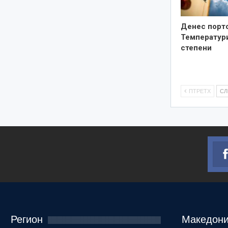
Денес порто
Температури
степени
ПТРЕТХ
С
Регион
Македони