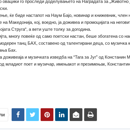
о овацики го проследи доделувањето на Наградата за „Животно 
ски.
ење, ќе биде настапот на Наум Бајо, новинар и книжевник, член
 на Македонија, кој, воедно, ја доживеа и промоцијата на негови
ојата Струга“, а вети уште толку за догодина.
та, многу повеќе од само поетски настан, беше збогатена со на
модерен танц БАХ, составено од талентирани деца, со музичка 
ања Бах.
ја доживеаја и музичката изведба на “Тага за Југ” од Констанин 
од младиот поет и музичар, имењакот и презимењак, Константи
ли