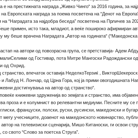
 е на престижната награда „Живко Чинго“ за 2016 година, за нај
а на Европската награда за поема посветена на “Денот на Европа
и на “Наградата за најдобра беседа” посветена на Прличев за 20
беше примен, исто така, младиот, а веќе пошироко афирмиран ав
у му беше врачена Наградата „Автор на годината“ (“Македонска
настап на автори од повозрасна група, се претставија- Адем Абд
амалиСелими од Гостивар, пота Митре Мангоски Радождански од
и од Охрид.
од странство, впечаток оставија НеделкоТерзиќ , ВикторШекерос
 и Лабуд Н. Лончар, од Црна Гора, кој ја прими овогодишната На
жевни достигнувања на автор од странство“.
 повеќе книжевни здруженија во земјата и странство, има објавен
ува проза и е колумнист во релевантни медиуми. Песните му се 
глиски, француски, полски, руски, русински, македонски и бугарс
т мегу учесниците, доаенот на македонското новинарство, публи
 автор на телевизиски сценарија, Мишо Китаноски, ги освои стр
, со свото “Слово за поетска Струга”.