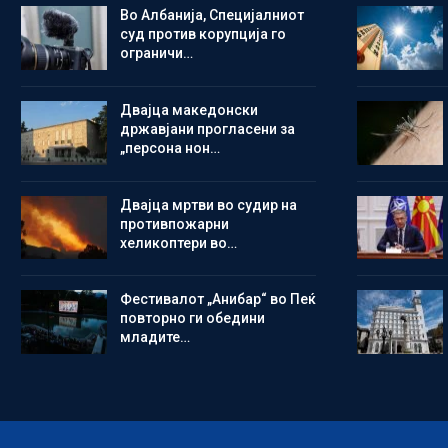
Во Албанија, Специјалниот
суд против корупција го
ограничи…
Двајца македонски
државјани прогласени за
„персона нон…
Двајца мртви во судир на
противпожарни
хеликоптери во…
Фестивалот „Анибар“ во Пеќ
повторно ги обедини
младите…