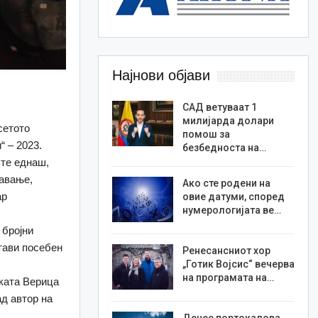
Најнови објави
САД ветуваат 1
милијарда долари
сетото
помош за
 – 2023.
безбедноста на…
ште еднаш,
давање,
Ако сте родени на
ар
овие датуми, според
нумерологијата ве…
 бројни
стави посебен
Ренесансниот хор
„Готик Војсис“ вечерва
на програмата на…
нката Верица
ад автор на
Денес портокалова