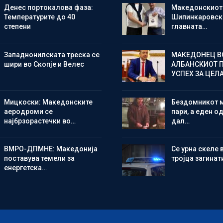
Денес портокалова фаза:
Македонскиот
Температурите до 40
Шипинкаровски
степени
главната…
Западнонилската треска се
МАКЕДОНЕЦ В
шири во Скопје и Велес
АЛБАНСКИОТ 
УСПЕХ ЗА ЦЕЛ
Мицкоски: Македонските
Бездомникот 
аеродроми се
пари, а еден од
најбрзорастечки во…
дал…
ВМРО-ДПМНЕ: Македонија
Се урна скеле 
поставува темели за
тројца загинат
енергетска…