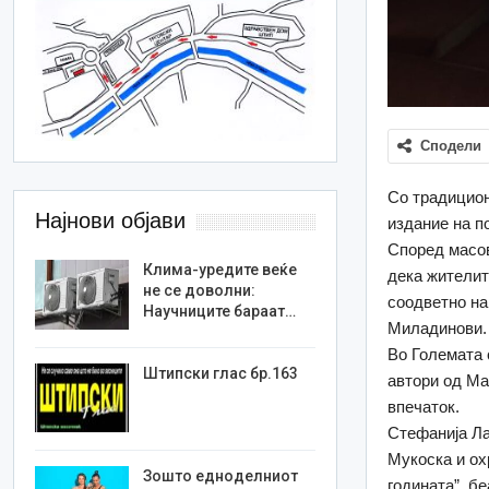
Сподели
Со традицион
Најнови објави
издание на п
Според масов
Клима-уредите веќе
дека жителит
не се доволни:
соодветно на
Научниците бараат…
Миладинови.
Во Големата 
Штипски глас бр.163
автори од Ма
впечаток.
Стефанија Ла
Мукоска и ох
Зошто едноделниот
годината”, б