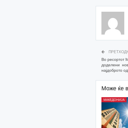
ПРЕТХОД
Во ресортот 
доделени нов
најдоброто од
Може ќе 
МАКЕДОНИЈА