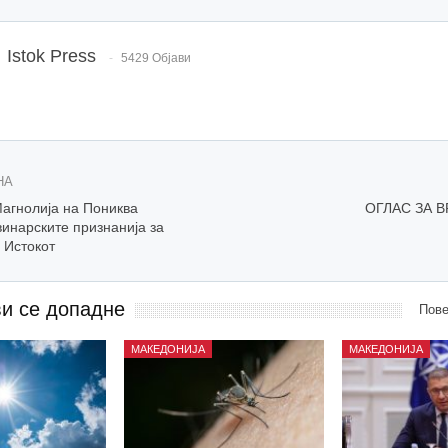
Istok Press
5429 Објави
НА
Магнолија на Пониква
ОГЛАС ЗА 
инарските признанија за
 Истокот
ви се допадне
Пове
МАКЕДОНИЈА
МАКЕДОНИЈА