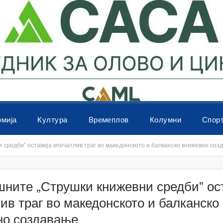
омија
Култура
Времеплов
Колумни
Спор
средби” оставија впечатлив траг во македонското и балканско книжевно соз
шните „Струшки книжевни средби” ос
ив траг во македонското и балканско
но создавање