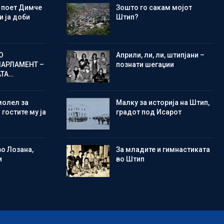
 поет Димче
Зошто го сакам мојот
 ја доби
Штип?
О
Aприли, ли, ли, штипјани –
ПАРЛАМЕНТ –
познати шегаџии
АТА…
молел за
Малку за историја на Штип,
 гостите му ја
градот под Исарот
во Лозана,
Зa младите и гимнастиката
и
во Штип