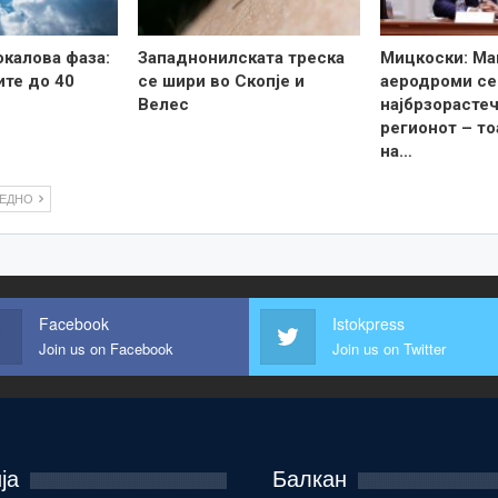
калова фаза:
Западнонилската треска
Мицкоски: Ма
те до 40
се шири во Скопје и
аеродроми се
Велес
најбрзорастеч
регионот – то
на…
ЛЕДНО
Facebook
Istokpress
Join us on Facebook
Join us on Twitter
ја
Балкан