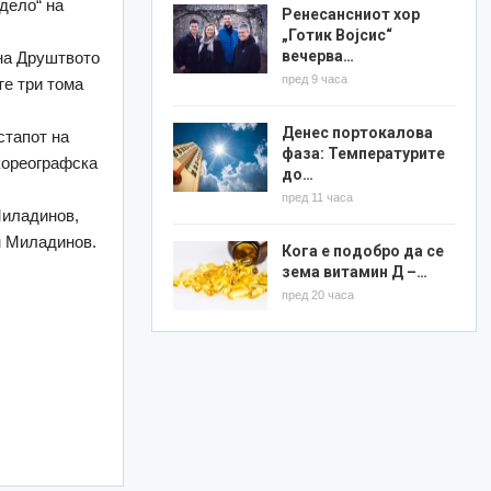
дело“ на
Ренесансниот хор
„Готик Војсис“
вечерва…
 на Друштвото
пред 9 часа
те три тома
Денес портокалова
стапот на
фаза: Температурите
кореографска
до…
пред 11 часа
Миладинов,
н Миладинов.
Кога е подобро да се
зема витамин Д –…
пред 20 часа