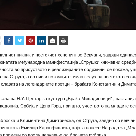
алниот пикник и поетскиот хепенинг во Вевчани, заврши единае
ознатата меѓународна манифестација „Струшки книжевни средби“
носта во присуството и реализираните содржини, се покажа, у
е на Струга, а со нив и потомците, имаат слух за поетското соз
 славата на легендарните претци – браќата Константин и Димит
сала на Н.У. Центар за култура „Браќа Миладиновци“ , настапија
кедонија, Србија и Црна Гора, при што, учеството на младите о
броска и Климентина Димитриеска, од Струга, заедно со вевча
риганката Емилија Каранфилоска, која ја понесе Награда за „Мл
еа примени со воодушевување од бројната публика.