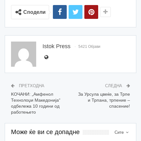
Сподели
Istok Press
5421 Објави
ПРЕТХОДНА
СЛЕДНА
KOЧАНИ: „Амфенол
За Урсула цвеќе, за Трпе
Технолоџи Македонија“
и Трпана, трпение –
одбележа 10 години од
спасение!
работењето
Може ќе ви се допадне
Сите