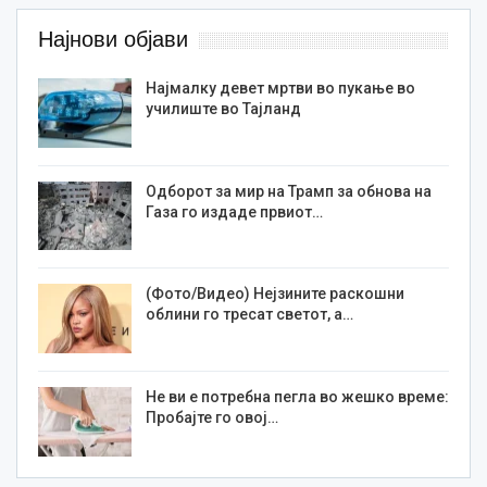
Најнови објави
Најмалку девет мртви во пукање во
училиште во Тајланд
Одборот за мир на Трамп за обнова на
Газа го издаде првиот…
(Фото/Видео) Нејзините раскошни
облини го тресат светот, а…
Не ви е потребна пегла во жешко време:
Пробајте го овој…