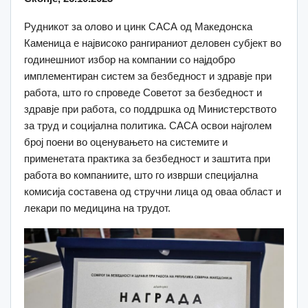
Рудникот за олово и цинк САСА од Македонска
Каменица е највисоко рангираниот деловен субјект во
годинешниот избор на компании со најдобро
имплементиран систем за безбедност и здравје при
работа, што го спроведе Советот за безбедност и
здравје при работа, со поддршка од Министерството
за труд и социјална политика. САСА освои најголем
број поени во оценувањето на системите и
применетата практика за безбедност и заштита при
работа во компаниите, што го изврши специјална
комисија составена од стручни лица од оваа област и
лекари по медицина на трудот.