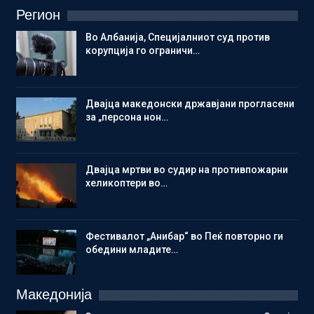
Регион
Во Албанија, Специјалниот суд против
корупција го ограничи…
Двајца македонски државјани прогласени
за „персона нон…
Двајца мртви во судир на противпожарни
хеликоптери во…
Фестивалот „Анибар“ во Пеќ повторно ги
обедини младите…
Македонија