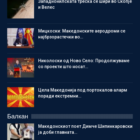
Западнонилската треска се шири во Скопје
и Велес
Мицкоски: Македонските аеродроми се
најбрзорастечки во…
Николоски од Ново Село: Продолжуваме
со проекти што носат…
Цела Македонија под портокалов аларм
поради екстремни…
Балкан
Македонскиот поет Димче Шипинкаровски
ја доби главната…