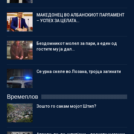
МАКЕДОНЕЦ ВО АЛБАНСКИОТ ПАРЛАМЕНТ
– УСПЕХ ЗА ЦЕЛАТА…
Бездомникот молел за пари, а еден од
гостите му ја дал…
Се урна скеле во Лозана, тројца загинати
Времеплов
Зошто го сакам мојот Штип?