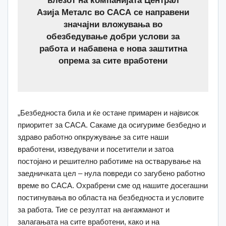
Азија Металс во САСА се направени
значајни вложувања во
обезбедување добри услови за
работа и набавена е нова заштитна
опрема за сите вработени
„Безбедноста била и ќе остане примарен и највисок
приоритет за САСА. Сакаме да осигуриме безбедно и
здраво работно опкружување за сите наши
вработени, изведувачи и посетители и затоа
постојано и решително работиме на остварување на
заедничката цел – нула повреди со загубено работно
време во САСА. Охрабрени сме од нашите досегашни
постигнувања во областа на безбедноста и условите
за работа. Тие се резултат на ангажманот и
залагањата на сите вработени, како и на