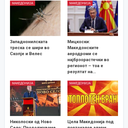
МАКЕДОНИЈА
МАКЕДОНИЈА
Западнонилската
Мицкоски:
треска се шири во
Македонските
Скопје и Велес
аеродроми се
најбрзорастечки во
регионот – тоа е
резултат на…
МАКЕДОНИЈА
МАКЕДОНИЈА
Николоски од Ново
Цела Македонија под
Село: Продолжуваме
портокалов аларм