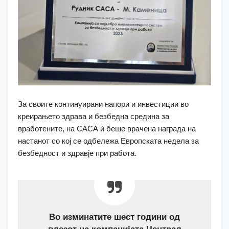
За своите континуирани напори и инвестиции во
креирањето здрава и безбедна средина за
вработените, на САСА ѝ беше врачена награда на
настанот со кој се одбележа Европската недела за
безбедност и здравје при работа.
Во изминатите шест години од
влезот на компанијата Централ