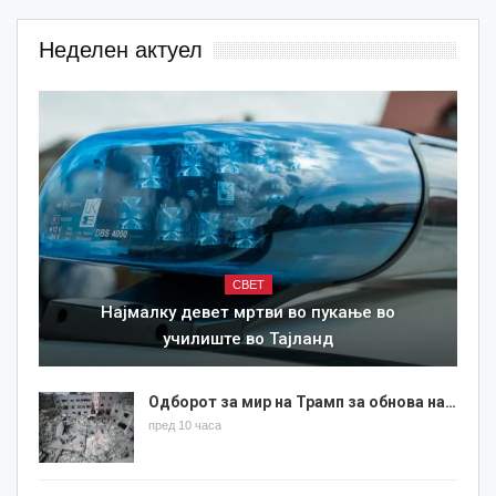
Неделен актуел
СВЕТ
Најмалку девет мртви во пукање во
училиште во Тајланд
Одборот за мир на Трамп за обнова на…
пред 10 часа