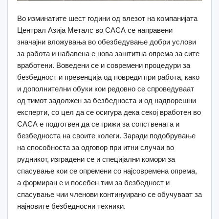
Во изминатите шест години од влезот на компанијата
Централ Азија Металс во САСА се направени
значајни вложувања во обезбедување добри услови
за работа и набавена е нова заштитна опрема за сите
вработени. Воведени се и современи процедури за
безбедност и превенција од повреди при работа, како
и дополнителни обуки кои редовно се спроведуваат
од тимот задолжен за безбедноста и од надворешни
експерти, со цел да се осигура дека секој вработен во
САСА е подготвен да се грижи за сопствената и
безбедноста на своите колеги. Заради подобрување
на способноста за одговор при итни случаи во
рудникот, изградени се и специјални комори за
спасување кои се опремени со најсовремена опрема,
а формиран е и посебен тим за безбедност и
спасување чии членови континуирано се обучуваат за
најновите безбедносни техники.