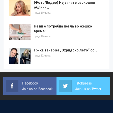
(Фото/Видео) Нејзините раскошни
облини…
пред 10 часа
Не ви е потребна пегла во жешко
време:…
пред 10 часа
Грчка вечер на „Охридско лето“ со…
пред 12 часа
Facebook
Istokpress
Join us on Facebook
Join us on Twitter