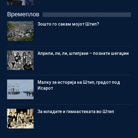
Времеплов
Зошто го сакам мојот Штип?
Aприли, ли, ли, штипјани – познати шегаџии
Малку за историја на Штип, градот под
Исарот
Зa младите и гимнастиката во Штип