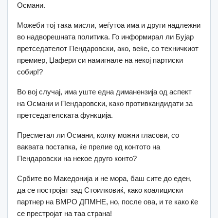
Османи.
Можеби тој така мисли, меѓутоа има и други надлежни
во надворешната политика. Го информирал ли Бујар
претседателот Пендаровски, ако, веќе, со техничкиот
премиер, Џафери си намигнале на некој партиски
собир!?
Во вој случај, има уште една диманензија од аспект
на Османи и Пендаровски, како противкандидати за
претседателската функција.
Пресметал ли Османи, колку можни гласови, со
ваквата постапка, ќе прелие од контото на
Пендаровски на некое друго конто?
Србите во Македонија и не мора, баш сите до еден,
да се постројат зад Стоилковиќ, како коалициски
партнер на ВМРО ДПМНЕ, но, после ова, и те како ќе
се престројат на таа страна!