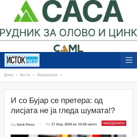
Дома
Вести
Македонија
И со Бујар се претера: од
лисјата не ја гледа шумата!?
МАКЕДОНИЈА
На
17 Апр, 2024 во 15:58 часот.
Од
Istok Press