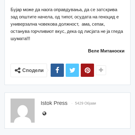
Бујар може да наога оправдувања, да се затскрива
зад општите начела, од типот, осудата на геноцид е
универзална човекова должност, ама, сепак,
останува горчливиот вкус, дека од лисјата не ја гледа
шумата!!!
Веле Митаноски
Сподели
Istok Press
5429 Објави