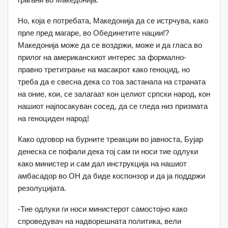
Но, која е потребата, Македонија да се истрчува, како
прле пред магаре, во Обединетите нации!?
Македонија може да се воздржи, може и да гласа во
прилог на американскиот интерес за формално-
правно третитрање на масакрот како геноцид, но
треба да е свесна дека со тоа застанала на страната
на оние, кои, се залагаат кон целиот српски народ, кон
нашиот најпосакуван сосед, да се гледа низ призмата
на геноциден народ!
Како одговор на бурните треакции во јавноста, Бујар
денеска се пофали дека тој сам ги носи тие одлуки
како министер и сам дал инструкција на нашиот
амбасадор во ОН да биде коспонзор и да ја поддржи
резолуцијата.
-Тие одлуки ги носи министерот самостојно како
спроведувач на надворешната политика, вели