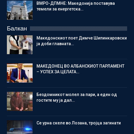
ВМРО-ДПМНЕ: Македонија поставува
темели за енергетска…
Балкан
Македонскиот поет Димче Шипинкаровски
ја доби главната…
МАКЕДОНЕЦ ВО АЛБАНСКИОТ ПАРЛАМЕНТ
– УСПЕХ ЗА ЦЕЛАТА…
Бездомникот молел за пари, а еден од
гостите му ја дал…
Се урна скеле во Лозана, тројца загинати