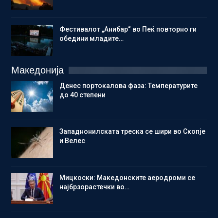
Фестивалот „Анибар“ во Пеќ повторно ги
обедини младите…
Македонија
Денес портокалова фаза: Температурите
до 40 степени
Западнонилската треска се шири во Скопје
и Велес
Мицкоски: Македонските аеродроми се
најбрзорастечки во…