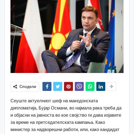
Сподели
Сеуште актуелниот шеф на македонската
дипломатија, Бујар Османи, во најмала рака треба да
и објасни на јавноста во кое својство ги дава изјавите
за време на претседателската кампања. Како
министер за надворешни работи, или, како кандидат