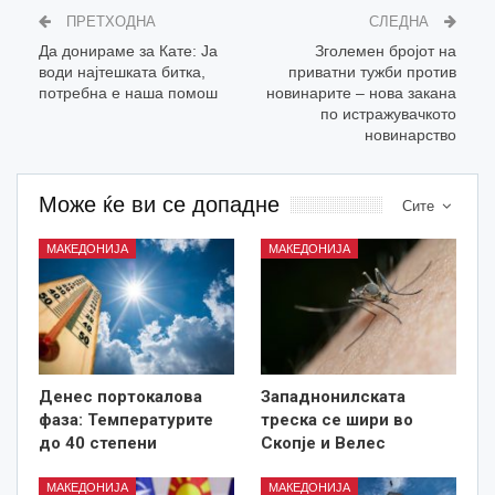
ПРЕТХОДНА
СЛЕДНА
Да донираме за Кате: Ја
Зголемен бројот на
води најтешката битка,
приватни тужби против
потребна е наша помош
новинарите – нова закана
по истражувачкото
новинарство
Може ќе ви се допадне
Сите
МАКЕДОНИЈА
МАКЕДОНИЈА
Денес портокалова
Западнонилската
фаза: Температурите
треска се шири во
до 40 степени
Скопје и Велес
МАКЕДОНИЈА
МАКЕДОНИЈА