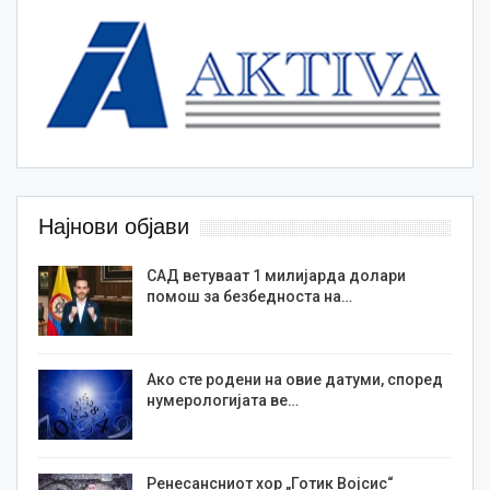
Најнови објави
САД ветуваат 1 милијарда долари
помош за безбедноста на…
Ако сте родени на овие датуми, според
нумерологијата ве…
Ренесансниот хор „Готик Војсис“