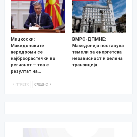
Мицкоски:
ВМРО-ДПМНЕ:
Македонските
Македонија поставува
аеродроми се
темели за енергетска
најбрзорастечки во
независност и зелена
регионот – тоа е
транзиција
резултат на…
ПТРЕТХ
СЛЕДНО