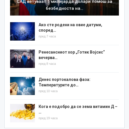
САД ветуваат 1 милијарда долари помош за
безбедноста на…
Ако сте родени на овие датуми,
според…
пред 7 часа
Ренесансниот хор „Готик Војсис“
вечерва…
пред 8 часа
Денес портокалова фаза:
Температурите до…
пред 10 часа
Кога е подобро да се зема витамин Д –
…
пред 19 часа