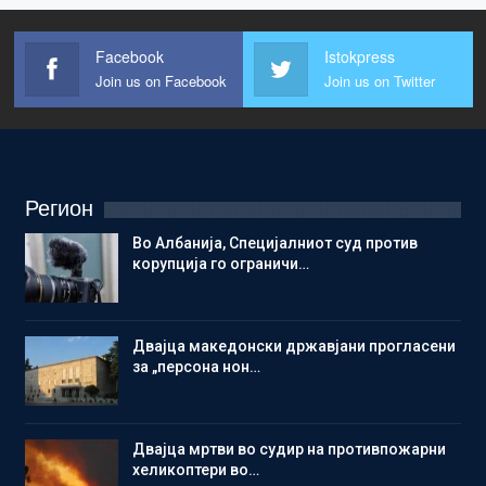
Facebook
Istokpress
Join us on Facebook
Join us on Twitter
Регион
Во Албанија, Специјалниот суд против
корупција го ограничи…
Двајца македонски државјани прогласени
за „персона нон…
Двајца мртви во судир на противпожарни
хеликоптери во…