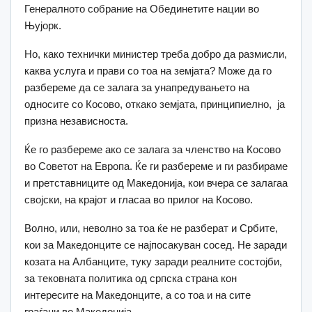
Генералното собрание на Обединетите нации во
Њујорк.
Но, како технички министер треба добро да размисли,
каква услуга и прави со тоа на земјата? Може да го
разбереме да се залага за унапредувањето на
односите со Косово, откако земјата, принципиелно, ја
призна независноста.
Ќе го разбереме ако се залага за членство на Косово
во Советот на Европа. Ќе ги разбереме и ги разбираме
и претставниците од Македонија, кои вчера се залагаа
својски, на крајот и гласаа во прилог на Косово.
Волно, или, неволно за тоа ќе не разберат и Србите,
кои за Македонците се најпосакуван сосед. Не заради
козата на Албанците, туку заради реалните состојби,
за тековната политика од српска страна кон
интересите на Македонците, а со тоа и на сите
граѓани во Македонија.