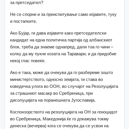
за претседател?
Не се спорни и за преиспитување само изјавите, туку
и постапките.
Ако Бујар, ги дава изјавите како претседателски
кандидат на една политичка партија од албанскиот
блок, треба да знаеме однапред, дали тоа го чини –
колку да му пукне козата на Таравари, и да придобие
некој глас повеќе.
Ако е така, може да очекува да го разбереме зошто
министертството, односно земјата, ги става во
коведечка улога во ООН, во случајот на Резолуцијата
за страшниот масакр во Сребреница, при
дисолуцијата на поранешната Југославија.
Коспонзорството на резолуцијата на ОН за геноцидот
во Сребреница, Македонија ќе го докажува токму
денеска (вечерва) кога се очекува да се усвои на