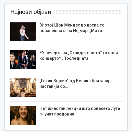
Најнови објави
(Фото) Шон Мендес во врска со
поранешната на Нејмар: „Ми го…
ЕУ вечерта на „Охридско лето“ го носи
концертот „Последната…
„Готик Војсис“ од Велика Британија
настапија со…
Пет животни лекции што повеќето луѓе
ги учат предоцна