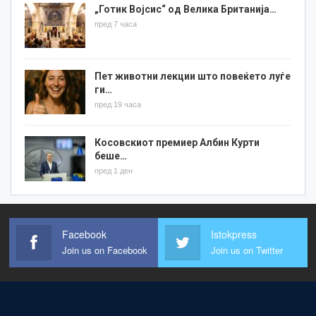
„Готик Војсис“ од Велика Британија…
пред 7 часа
Пет животни лекции што повеќето луѓе
ги…
пред 19 часа
Косовскиот премиер Албин Курти
беше…
пред 1 ден
Facebook
Istokpress
Join us on Facebook
Join us on Twitter