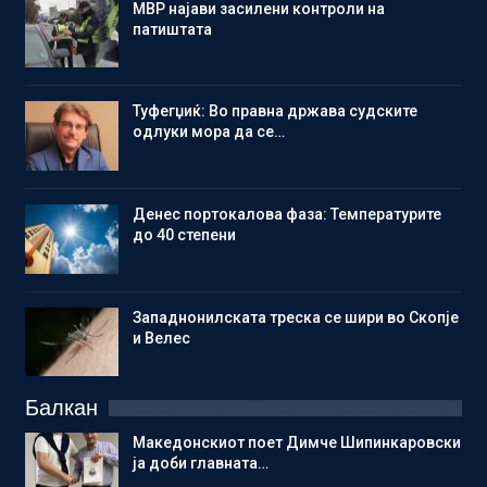
МВР најави засилени контроли на
патиштата
Туфегџиќ: Во правна држава судските
одлуки мора да се…
Денес портокалова фаза: Температурите
до 40 степени
Западнонилската треска се шири во Скопје
и Велес
Балкан
Македонскиот поет Димче Шипинкаровски
ја доби главната…