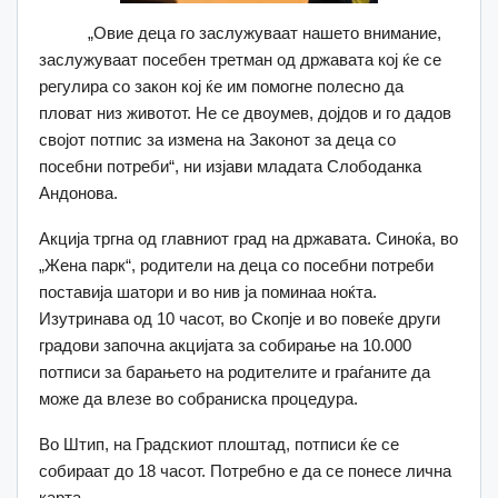
„Овие деца го заслужуваат нашето внимание,
заслужуваат посебен третман од државата кој ќе се
регулира со закон кој ќе им помогне полесно да
пловат низ животот. Не се двоумев, дојдов и го дадов
својот потпис за измена на Законот за деца со
посебни потреби“, ни изјави младата Слободанка
Андонова.
Акција тргна од главниот град на државата. Синоќа, во
„Жена парк“, родители на деца со посебни потреби
поставија шатори и во нив ја поминаа ноќта.
Изутринава од 10 часот, во Скопје и во повеќе други
градови започна акцијата за собирање на 10.000
потписи за барањето на родителите и граѓаните да
може да влезе во собраниска процедура.
Во Штип, на Градскиот плоштад, потписи ќе се
собираат до 18 часот. Потребно е да се понесе лична
карта.