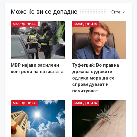
Може ќе ви се допадне
Сите
МАКЕДОНИЈА
МАКЕДОНИЈА
МВР најави засилени
Туфегџиќ: Во правна
контроли на патиштата
држава судските
одлуки мора да се
спроведуваат и
почитуваат
МАКЕДОНИЈА
МАКЕДОНИЈА