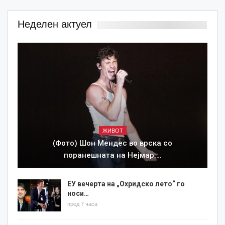
Неделен актуел
ЖИВОТ
(Фото) Шон Мендес во врска со
поранешната на Нејмар:…
ЕУ вечерта на „Охридско лето“ го
носи…
пред 7 часа