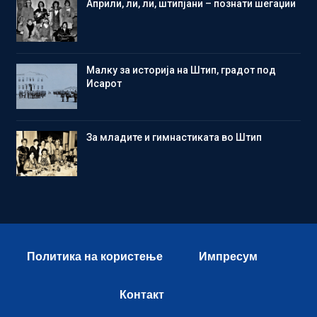
Aприли, ли, ли, штипјани – познати шегаџии
Малку за историја на Штип, градот под
Исарот
Зa младите и гимнастиката во Штип
Политика на користење
Импресум
Контакт