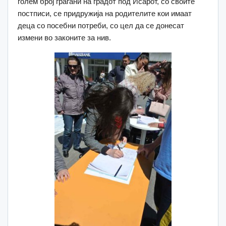
голем број граѓани на градот под Исарот, со своите
постписи, се придружија на родителите кои имаат
деца со посебни потреби, со цел да се донесат
измени во законите за нив.