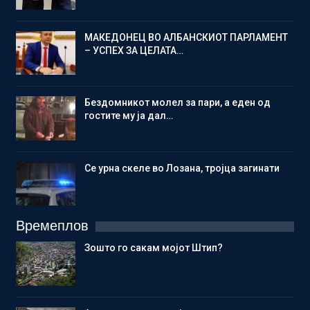
МАКЕДОНЕЦ ВО АЛБАНСКИОТ ПАРЛАМЕНТ
– УСПЕХ ЗА ЦЕЛАТА…
Бездомникот молел за пари, а еден од
гостите му ја дал…
Се урна скеле во Лозана, тројца загинати
Времеплов
Зошто го сакам мојот Штип?