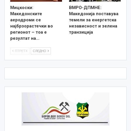
Мицкоски:
ВМРО-ДПМНЕ:
Македонските
Македонија поставува
аеродроми се
темели за енергетска
најбрзорастечки во
независност и зелена
регионот – тоа е
транзиција
резултат на…
ПТРЕТХ
СЛЕДНО