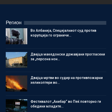
Регион
Во Албанија, Специјалниот суд против
корупција го ограничи…
Двајца македонски државјани прогласени
за „персона нон…
Двајца мртви во судир на противпожарни
хеликоптери во…
Фестивалот „Анибар“ во Пеќ повторно ги
обедини младите…