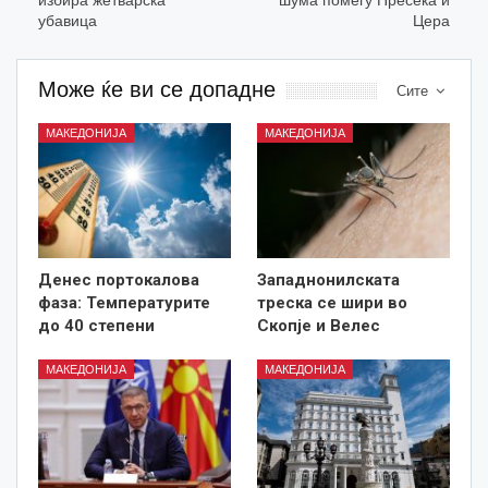
избира жетварска
шума помеѓу Пресека и
убавица
Цера
Може ќе ви се допадне
Сите
МАКЕДОНИЈА
МАКЕДОНИЈА
Денес портокалова
Западнонилската
фаза: Температурите
треска се шири во
до 40 степени
Скопје и Велес
МАКЕДОНИЈА
МАКЕДОНИЈА