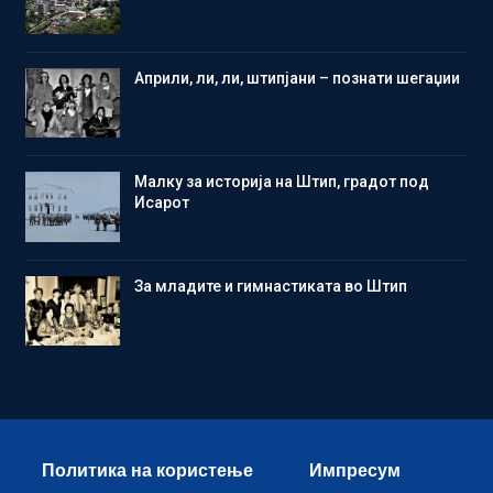
Aприли, ли, ли, штипјани – познати шегаџии
Малку за историја на Штип, градот под
Исарот
Зa младите и гимнастиката во Штип
Политика на користење
Импресум