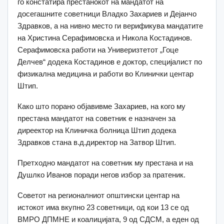
го констатира престанокот на мандатот на
досегашните советници Владко Захариев и Дејанчо
Здравков, а на нивно место ги верификува мандатите
на Христина Серафимовска и Никола Костадинов.
Серафимовска работи на Универизтетот „Гоце
Делчев“ додека Костадинов е доктор, специјалист по
физикална медицина и работи во Клинички центар
Штип.
Како што порано објавивме Захариев, на кого му
престана мандатот на советник е назначен за
диреектор на Клиничка болница Штип додека
Здравков стана в.д.директор на Затвор Штип.
Претходно мандатот на советник му престана и на
Душлко Иванов поради негов избор за пратеник.
Советот на регионалниот општински центар на
истокот има вкупно 23 советници, од кои 13 се од
ВМРО ДПМНЕ и коалицијата, 9 од СДСМ, а еден од