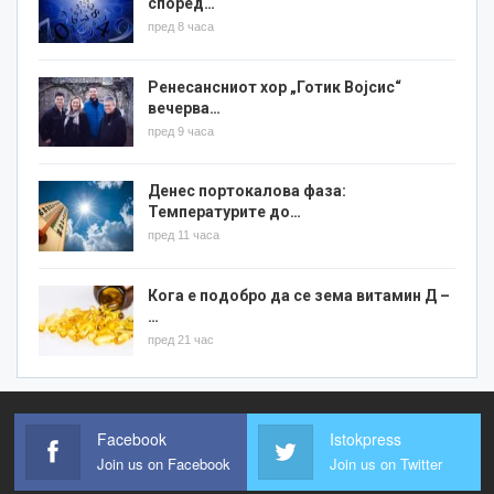
според…
пред 8 часа
Ренесансниот хор „Готик Војсис“
вечерва…
пред 9 часа
Денес портокалова фаза:
Температурите до…
пред 11 часа
Кога е подобро да се зема витамин Д –
…
пред 21 час
Facebook
Istokpress
Join us on Facebook
Join us on Twitter