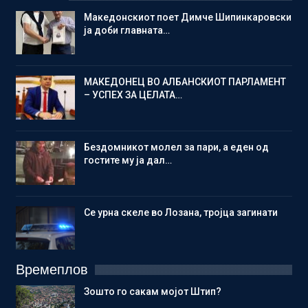
Македонскиот поет Димче Шипинкаровски
ја доби главната…
МАКЕДОНЕЦ ВО АЛБАНСКИОТ ПАРЛАМЕНТ
– УСПЕХ ЗА ЦЕЛАТА…
Бездомникот молел за пари, а еден од
гостите му ја дал…
Се урна скеле во Лозана, тројца загинати
Времеплов
Зошто го сакам мојот Штип?