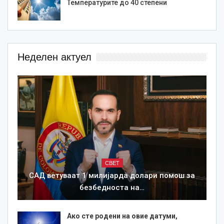
Температурите до 40 степени
Неделен актуел
СВЕТ
САД ветуваат 1 милијарда долари помош за
безбедноста на…
Ако сте родени на овие датуми,