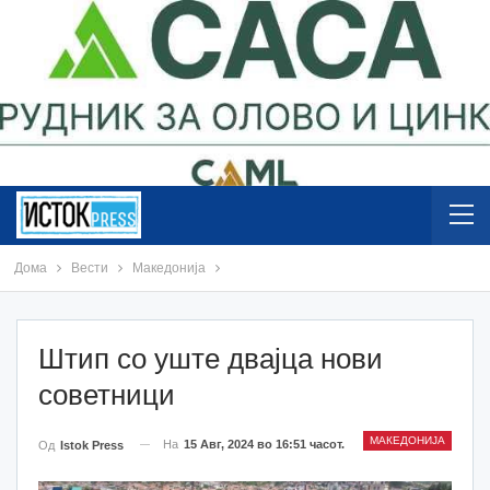
Дома
Вести
Македонија
Штип со уште двајца нови
советници
МАКЕДОНИЈА
На
15 Авг, 2024 во 16:51 часот.
Од
Istok Press