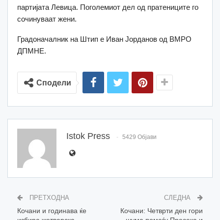
партијата Левица. Поголемиот дел од пратениците го
сочинуваат жени.
Градоначалник на Штип е Иван Јорданов од ВМРО
ДПМНЕ.
Сподели
Istok Press
5429 Објави
ПРЕТХОДНА
СЛЕДНА
Кочани и годинава ќе
Кочани: Четврти ден гори