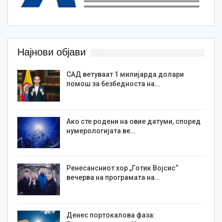
Најнови објави
САД ветуваат 1 милијарда долари
помош за безбедноста на…
Ако сте родени на овие датуми, според
нумерологијата ве…
Ренесансниот хор „Готик Војсис“
вечерва на програмата на…
Денес портокалова фаза: