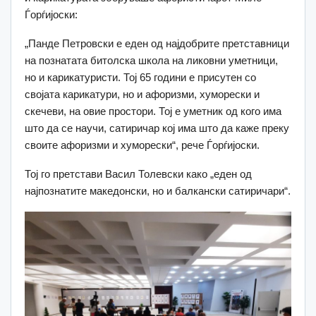
Ѓорѓијоски:
„Панде Петровски е еден од најдобрите претставници
на познатата битолска школа на ликовни уметници,
но и карикатуристи. Тој 65 години е присутен со
својата карикатури, но и афоризми, хуморески и
скечеви, на овие простори. Тој е уметник од кого има
што да се научи, сатиричар кој има што да каже преку
своите афоризми и хуморески“, рече Ѓорѓијоски.
Тој го претстави Васил Толевски како „еден од
најпознатите македонски, но и балкански сатиричари“.