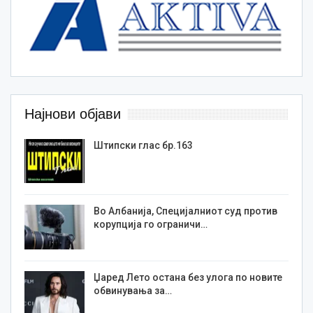
Најнови објави
Штипски глас бр.163
Во Албанија, Специјалниот суд против
корупција го ограничи…
Џаред Лето остана без улога по новите
обвинувања за…