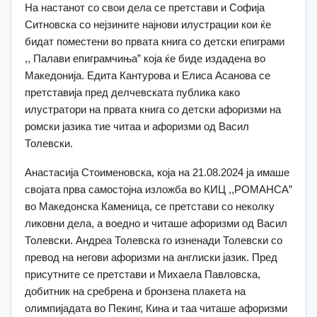
На настанот со свои дела се претстави и Софија
Ситновска со нејзините најнови илустрации кои ќе
бидат поместени во првата книга со детски епиграми
,, Палави епиграмчиња” која ќе биде издадена во
Македонија. Едита Кантурова и Елиса Асанова се
претставија пред делчевската публика како
илустратори на првата книга со детски афоризми на
ромски јазика тие читаа и афоризми од Васил
Толевски.
Анастасија Стоименовска, која на 21.08.2024 ја имаше
својата прва самостојна изложба во КИЦ ,,РОМАНСА”
во Македонска Каменица, се претстави со неколку
ликовни дела, а воедно и читаше афоризми од Васил
Толевски. Андреа Толевска го изненади Толевски со
превод на негови афоризми на англиски јазик. Пред
присутните се претстави и Михаела Павловска,
добитник на сребрена и бронзена плакета на
олимпијадата во Пекинг, Кина и таа читаше афоризми