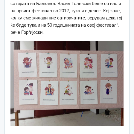
сатирата на Балканот. Васил Толевски беше со нас и
на првиот фестивал во 2012, тука и е денес. Кој знае,
колку сме жилави ние сатирачатите, верувам дека тој
ќе биде тука и на 50 годишнината на овој фестивал“,
рече Ѓорѓијоски.