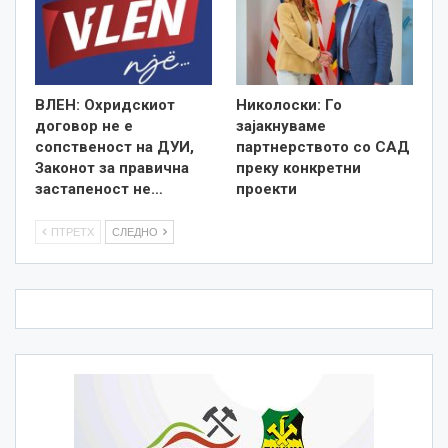
ВЛЕН: Охридскиот
Николоски: Го
договор не е
зајакнуваме
сопственост на ДУИ,
партнерството со САД
Законот за правична
преку конкретни
застапеност не…
проекти
ПТРЕТХ
СЛЕДНО