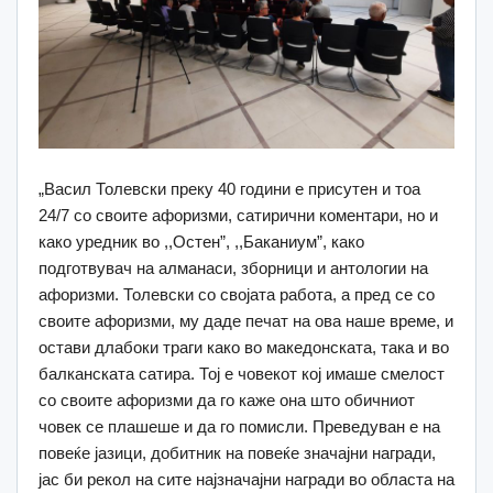
„Васил Толевски преку 40 години е присутен и тоа
24/7 со своите афоризми, сатирични коментари, но и
како уредник во ,,Остен”, ,,Баканиум”, како
подготвувач на алманаси, зборници и антологии на
афоризми. Толевски со својата работа, a пред се со
своите афоризми, му даде печат на ова наше време, и
остави длабоки траги како во македонската, така и во
балканската сатира. Тој е човекот кој имаше смелост
со своите афоризми да го каже она што обичниот
човек се плашеше и да го помисли. Преведуван е на
повеќе јазици, добитник на повеќе значајни награди,
јас би рекол на сите најзначајни награди во областа на