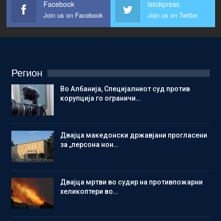
Facebook
Istokpress
Join us on Facebook
Join us on Twitter
Регион
Во Албанија, Специјалниот суд против
корупција го ограничи…
Двајца македонски државјани прогласени
за „персона нон…
Двајца мртви во судир на противпожарни
хеликоптери во…