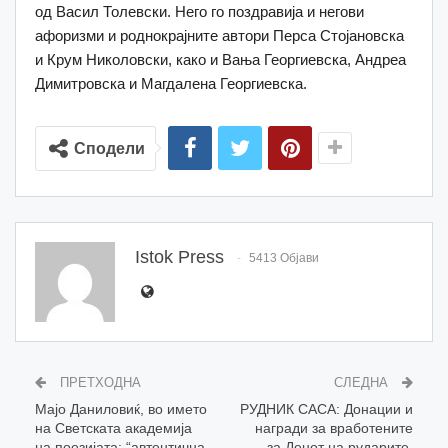
од Васил Толевски. Него го поздравија и негови
афоризми и роднокрајните автори Перса Стојановска
и Крум Николовски, како и Вања Георгиевска, Андреа
Димитровска и Магдалена Георгиевска.
Сподели
Istok Press
5413 Објави
ПРЕТХОДНА
СЛЕДНА
Мајо Даниловиќ, во името
РУДНИК САСА: Донации и
на Светската академија
награди за вработените
на поезијата: “автентична
за Денот на рударите,