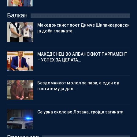
Балкан
Македонскиот поет Димче Шипинкаровски
ја доби главната…
МАКЕДОНЕЦ ВО АЛБАНСКИОТ ПАРЛАМЕНТ
– УСПЕХ ЗА ЦЕЛАТА…
Бездомникот молел за пари, а еден од
гостите му ја дал…
Се урна скеле во Лозана, тројца загинати