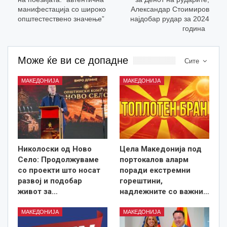
манифестација со широко
Александар Стоимиров
општестествено значење”
најдобар рудар за 2024
година
Може ќе ви се допадне
Сите
МАКЕДОНИЈА
МАКЕДОНИЈА
Николоски од Ново
Цела Македонија под
Село: Продолжуваме
портокалов аларм
со проекти што носат
поради екстремни
развој и подобар
горештини,
живот за…
надлежните со важни…
МАКЕДОНИЈА
МАКЕДОНИЈА