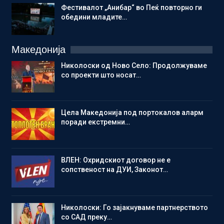
Фестивалот „Анибар“ во Пеќ повторно ги
обедини младите…
Македонија
Николоски од Ново Село: Продолжуваме
со проекти што носат…
Цела Македонија под портокалов аларм
поради екстремни…
ВЛЕН: Охридскиот договор не е
сопственост на ДУИ, Законот…
Николоски: Го зајакнуваме партнерството
со САД преку…