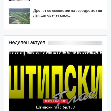
Дронот со експлозив на аеродромот во
Лајпциг оценет како…
Неделен актуел
ШТИПСКИ ГЛАС
Штипски глас бр.163