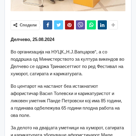
Сподели
Делчево, 25.08.2024
Во организација на НУЦК,,Н.Ј.Вапцаров“, а со
поддршка од Министерството за култура викендов во
Делчево се одржа Тринаесеттиот по ред Фестивал на
хуморот, сатирата и карикатурата.
Во центарот на настанот беа истакнатиот
афористичар Васил Толевски и карикатуристот и
ликовен уметник Панде Петровски кој има 85 години,
а годинава одбележува 65 години плодна работа на
ова поле.
За делото на двајцата уметници на хуморот, сатирата
и карикатурата зборуваше афористичарот Миле