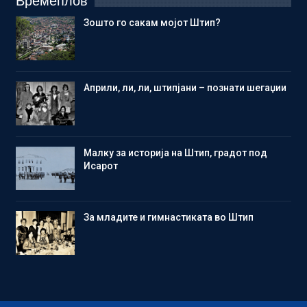
Времеплов
Зошто го сакам мојот Штип?
Aприли, ли, ли, штипјани – познати шегаџии
Малку за историја на Штип, градот под
Исарот
Зa младите и гимнастиката во Штип