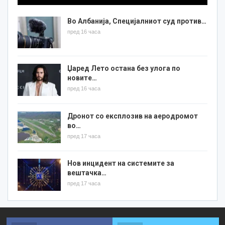
Во Албанија, Специјалниот суд против…
пред 16 часа
Џаред Лето остана без улога по
новите…
пред 16 часа
Дронот со експлозив на аеродромот
во…
пред 17 часа
Нов инцидент на системите за
вештачка…
пред 17 часа