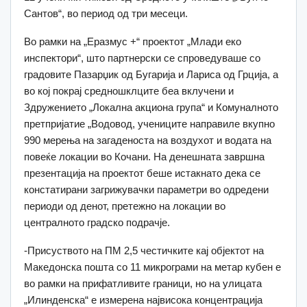
Сантов“, во период од три месеци.
Во рамки на „Еразмус +“ проектот „Млади еко
инспектори“, што партнерски се спроведуваше со
градовите Пазарџик од Бугарија и Лариса од Грција, а
во кој покрај средношклците беа вклучени и
Здружението „Локална акциона група“ и Комуналното
претпријатие „Водовод, учениците направиле вкупно
990 мерења на загаденоста на воздухот и водата на
повеќе локации во Кочани. На денешната завршна
презентација на проектот беше истакнато дека се
констатирани загрижувачки параметри во одредени
периоди од денот, претежно на локации во
централното градско подрачје.
-Присуството на ПМ 2,5 честичките кај објектот на
Македонска пошта со 11 микрограми на метар кубен е
во рамки на прифатливите граници, но на улицата
„Илинденска“ е измерена највисока концентрација