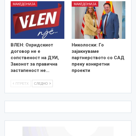
МАКЕДОНИЈА
МАКЕДОНИЈА
ВЛЕН: Охридскиот
Николоски: Го
договор не е
зајакнуваме
сопственост на ДУИ,
партнерството со САД
Законот за правична
преку конкретни
застапеност не…
проекти
ПТРЕТХ
СЛЕДНО