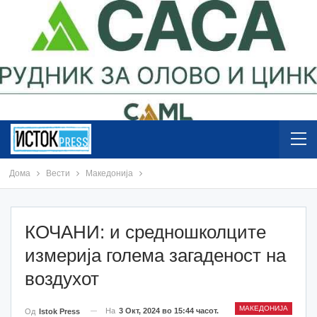
Дома
Вести
Македонија
КОЧАНИ: и средношколците
измерија голема загаденост на
воздухот
МАКЕДОНИЈА
На
3 Окт, 2024 во 15:44 часот.
Од
Istok Press