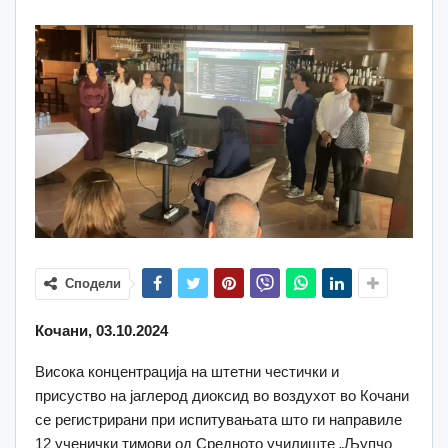
Сподели
Кочани, 03.10.2024
Висока концентрација на штетни честички и
присуство на јаглерод диоксид во воздухот во Кочани
се регистрирани при испитувањата што ги направиле
12 ученички тимови од Средното училиште „Љупчо