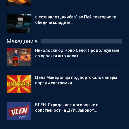
Фестивалот „Анибар“ во Пеќ повторно ги
обедини младите…
Македонија
Николоски од Ново Село: Продолжуваме
со проекти што носат…
Цела Македонија под портокалов аларм
поради екстремни…
ВЛЕН: Охридскиот договор не е
сопственост на ДУИ, Законот…