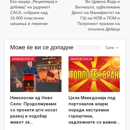
Еко-акција „Рециклирај и
Во Црвена Вода и
добивај“ на рудникот
Белчишта, одбележани
САСА, собрани над
Денот на Манифестот на
16.000 пластични
ГШ на НОВ и ПОМ и
шишиња и лименки
Патрониот празник на
општина Дебрца
Може ќе ви се допадне
Сите
МАКЕДОНИЈА
МАКЕДОНИЈА
Николоски од Ново
Цела Македонија под
Село: Продолжуваме
портокалов аларм
со проекти што носат
поради екстремни
развој и подобар
горештини,
живот за…
надлежните со важни…