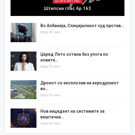
ШТИПСКИ ГЛАС
Штипски глас бр.163
Во Албанија, Специјалниот суд против…
пред 18 часа
Џаред Лето остана без улога по
новите…
пред 19 часа
Дронот со експлозив на аеродромот
во…
пред 19 часа
Нов инцидент на системите за
вештачка…
пред 20 часа