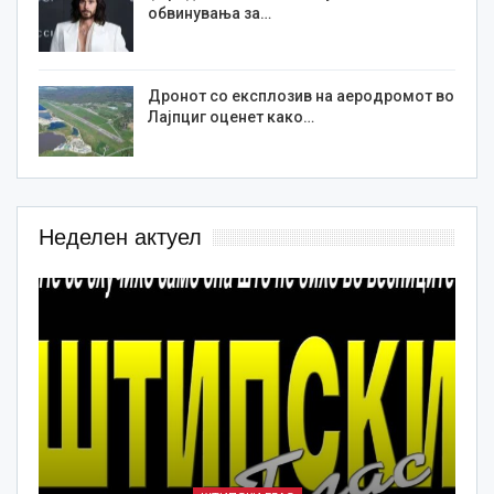
обвинувања за…
Дронот со експлозив на аеродромот во
Лајпциг оценет како…
Неделен актуел