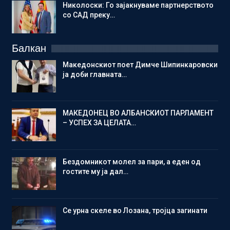
Николоски: Го зајакнуваме партнерството
со САД преку…
Балкан
Македонскиот поет Димче Шипинкаровски
ја доби главната…
МАКЕДОНЕЦ ВО АЛБАНСКИОТ ПАРЛАМЕНТ
– УСПЕХ ЗА ЦЕЛАТА…
Бездомникот молел за пари, а еден од
гостите му ја дал…
Се урна скеле во Лозана, тројца загинати