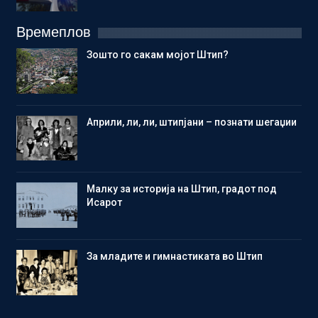
Времеплов
Зошто го сакам мојот Штип?
Aприли, ли, ли, штипјани – познати шегаџии
Малку за историја на Штип, градот под
Исарот
Зa младите и гимнастиката во Штип