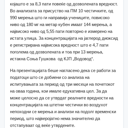
којашто е за 8,3 пати повеќе од дозволената вредност.
Во анализата за присуство на ПМ 10 честичките, од
990 мерења што ги направија учениците, повисоко
ниво од 180 мг на метар кубен имаат 144 мерења, а
највисоко ниво од 5,55 пати повторно е измерено на
истата улица. За концентрацијата на јаглерод диоксид
е регистрирана највисока вредност што е 4,7 пати
поголема од дозволената и тоа при 13 мерења,
истакна Соња Гушкова од КЈП „Водовод“.
На презентацијата беше нагласено дека се работи за
податоци што се добиени со анализа на
испитувањата за период од три месеци на почетокот
на оваа година, кои имале едукативна цел. За да
може целосно да се утврдат реалните вредности на
концентрацијата на штетни честички во воздухот
непоходни се мерења и анализи на подолг временски
период, што најверојатно нема значително да
отстапуваат од веќе утврдените.