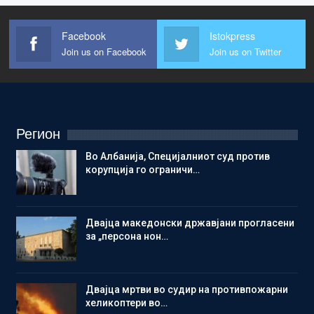
Facebook
Istokpress
Join us on Facebook
Join us on Twitter
Регион
Во Албанија, Специјалниот суд против
корупција го ограничи…
Двајца македонски државјани прогласени
за „персона нон…
Двајца мртви во судир на противпожарни
хеликоптери во…