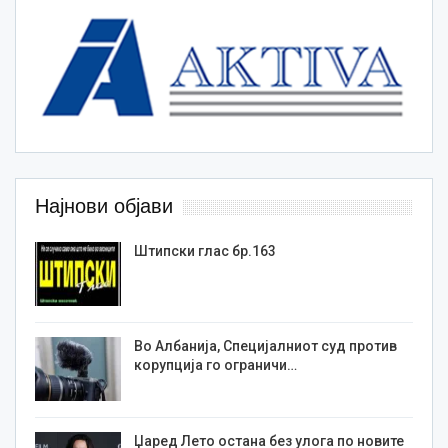
Најнови објави
Штипски глас бр.163
Во Албанија, Специјалниот суд против
корупција го ограничи…
Џаред Лето остана без улога по новите