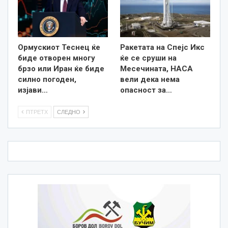
Ормускиот Теснец ќе
Ракетата на Спејс Икс
биде отворен многу
ќе се сруши на
брзо или Иран ќе биде
Месечината, НАСА
силно погоден,
вели дека нема
изјави…
опасност за…
ПТРЕТХ
СЛЕДНО