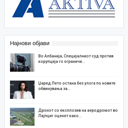
Најнови објави
Во Албанија, Специјалниот суд против
корупција го ограничи…
Џаред Лето остана без улога по новите
обвинувања за…
Дронот со експлозив на аеродромот во
Лајпциг оценет како…