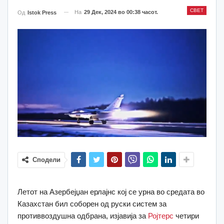
СВЕТ
На
29 Дек, 2024 во 00:38 часот.
Од
Istok Press
Сподели
Летот на Азербејџан ерлајнс кој се урна во средата во
Казахстан бил соборен од руски систем за
противвоздушна одбрана, изјавија за
Ројтерс
четири