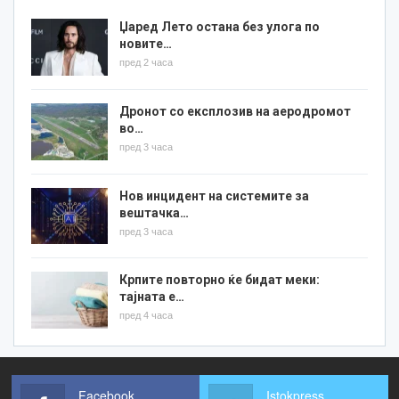
Џаред Лето остана без улога по
новите…
пред 2 часа
Дронот со експлозив на аеродромот
во…
пред 3 часа
Нов инцидент на системите за
вештачка…
пред 3 часа
Крпите повторно ќе бидат меки:
тајната е…
пред 4 часа
Facebook
Istokpress