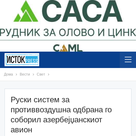
Дома
Вести
Свет
Руски систем за
противвоздушна одбрана го
соборил азербејџанскиот
авион