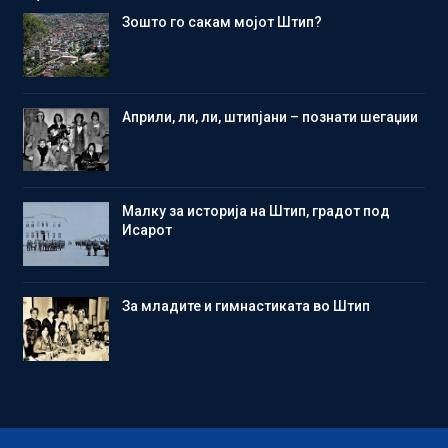
Зошто го сакам мојот Штип?
Aприли, ли, ли, штипјани – познати шегаџии
Малку за историја на Штип, градот под
Исарот
Зa младите и гимнастиката во Штип