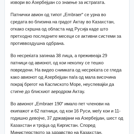
извори во Азербејџан со знаење за истрагата.
Патнички авион од типот „Embraer“ се урна во
средата во близина на градот Актау во Казахстан,
откако скршна од областа над Русија каде што
претходно последните месеци се активни системи за
противвоздушна одбрана.
Во несреќата загинаа 38 лица, а преживеаја 29
патници од авионот, од кои неколку се тешко
повредени. На видео снимката од несреќата се гледа
како авионот од Азербејџан паѓа од мала височина
покрај брегот на Каспиското Море, неуспевајќи да
стигне до блискиот аеродром Актау.
Во авионот „Embraer 190“ имало пет членови на
екипажот и 62 патници, од кои 16 Руси, меѓу кои и 11-
годишно девојче, 37 државјани на Азербејџан, шест од
Казахстан и тројца од Киргистан. Според
Министерството за здравство на Казахстан,