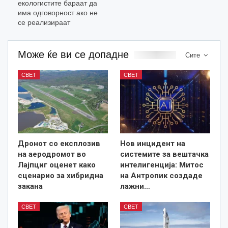
екологистите бараат да
има одговорност ако не
се реализираат
Може ќе ви се допадне
Сите
СВЕТ
СВЕТ
Дронот со експлозив
Нов инцидент на
на аеродромот во
системите за вештачка
Лајпциг оценет како
интелигенција: Митос
сценарио за хибридна
на Антропик создаде
закана
лажни…
СВЕТ
СВЕТ