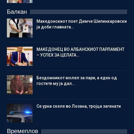
Балкан
Македонскиот поет Димче Шипинкаровски
ја доби главната…
МАКЕДОНЕЦ ВО АЛБАНСКИОТ ПАРЛАМЕНТ
– УСПЕХ ЗА ЦЕЛАТА…
Бездомникот молел за пари, а еден од
гостите му ја дал…
Се урна скеле во Лозана, тројца загинати
Времеплов