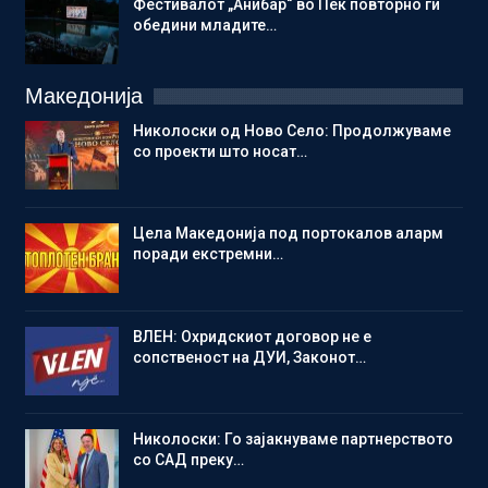
Фестивалот „Анибар“ во Пеќ повторно ги
обедини младите…
Македонија
Николоски од Ново Село: Продолжуваме
со проекти што носат…
Цела Македонија под портокалов аларм
поради екстремни…
ВЛЕН: Охридскиот договор не е
сопственост на ДУИ, Законот…
Николоски: Го зајакнуваме партнерството
со САД преку…