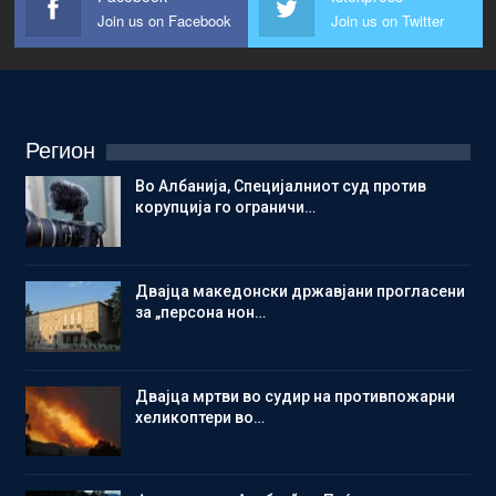
Join us on Facebook
Join us on Twitter
Регион
Во Албанија, Специјалниот суд против
корупција го ограничи…
Двајца македонски државјани прогласени
за „персона нон…
Двајца мртви во судир на противпожарни
хеликоптери во…