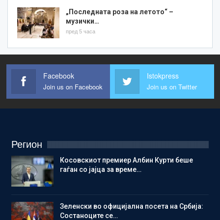
„Последната роза на летото“ –
музички…
пред 5 часа
Facebook
Istokpress
Join us on Facebook
Join us on Twitter
Регион
Косовскиот премиер Албин Курти беше
гаѓан со јајца за време…
Зеленски во официјална посета на Србија:
Состаноците се…