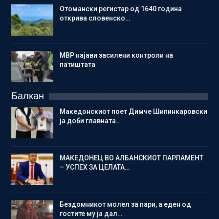
Отомански регистар од 1640 година
открива словенско…
МВР најави засилени контроли на
патиштата
Балкан
Македонскиот поет Димче Шипинкаровски
ја доби главната…
МАКЕДОНЕЦ ВО АЛБАНСКИОТ ПАРЛАМЕНТ
– УСПЕХ ЗА ЦЕЛАТА…
Бездомникот молел за пари, а еден од
гостите му ја дал…