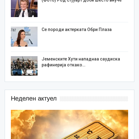
(Фото) Род Стјуарт доби шесто внуче
Се породи актерката Обри Плаза
Јеменските Хути нападнаа саудиска
рафинерија откако…
Неделен актуел