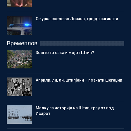
Се урна скеле во Лозана, тројца загинати
Времеплов
Зошто го сакам мојот Штип?
Aприли, ли, ли, штипјани – познати шегаџии
Малку за историја на Штип, градот под
Исарот