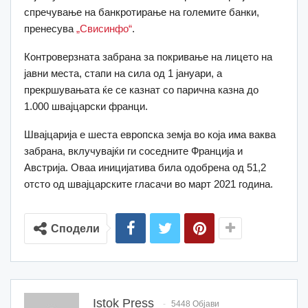
спречување на банкротирање на големите банки,
пренесува
„Свисинфо“
.
Контроверзната забрана за покривање на лицето на
јавни места, стапи на сила од 1 јануари, а
прекршувањата ќе се казнат со парична казна до
1.000 швајцарски франци.
Швајцарија е шеста европска земја во која има ваква
забрана, вклучувајќи ги соседните Франција и
Австрија. Оваа иницијатива била одобрена од 51,2
отсто од швајцарските гласачи во март 2021 година.
Сподели
Istok Press
5448 Објави