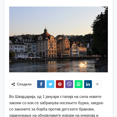
Сподели
Во Швајцарија, од 1 јануари стапија на сила новите
закони со кои се забранува носењето бурка, заедно
со законите за борба против детските бракови,
зајакнување на обновливите извори на енергија и