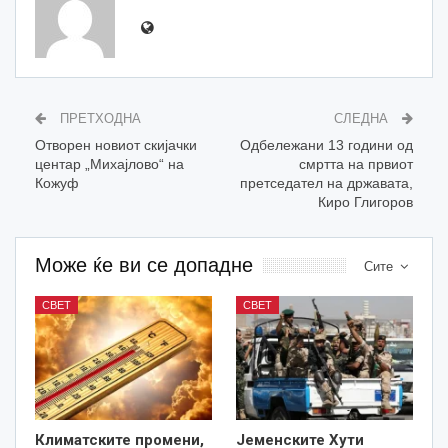
ПРЕТХОДНА
СЛЕДНА
Отворен новиот скијачки
Одбележани 13 години од
центар „Михајлово“ на
смртта на првиот
Кожуф
претседател на државата,
Киро Глигоров
Може ќе ви се допадне
Сите
СВЕТ
СВЕТ
Климатските промени,
Јеменските Хути