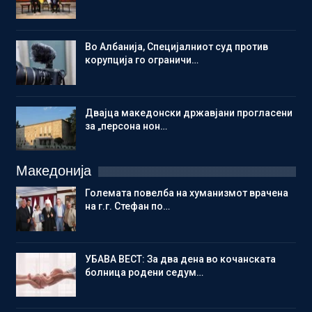
Во Албанија, Специјалниот суд против
корупција го ограничи…
Двајца македонски државјани прогласени
за „персона нон…
Македонија
Големата повелба на хуманизмот врачена
на г.г. Стефан по…
УБАВА ВЕСТ: За два дена во кочанската
болница родени седум…