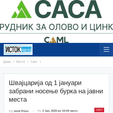
Дома
Вести
Свет
Швајцарија од 1 јануари
забрани носење бурка на јавни
места
СВЕТ
На
2 Јан, 2025 во 10:04 часот.
Од
Istok Press