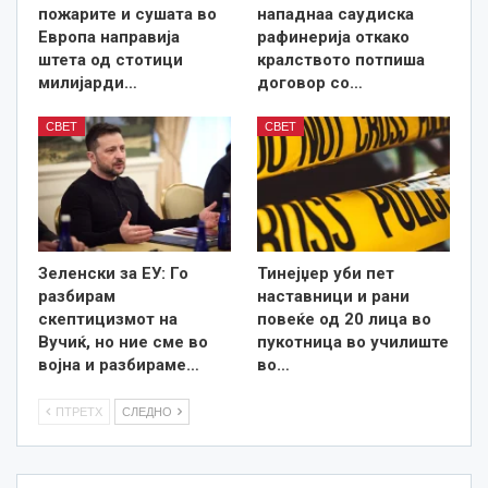
пожарите и сушата во
нападнаа саудиска
Европа направија
рафинерија откако
штета од стотици
кралството потпиша
милијарди…
договор со…
СВЕТ
СВЕТ
Зеленски за ЕУ: Го
Тинејџер уби пет
разбирам
наставници и рани
скептицизмот на
повеќе од 20 лица во
Вучиќ, но ние сме во
пукотница во училиште
војна и разбираме…
во…
ПТРЕТХ
СЛЕДНО