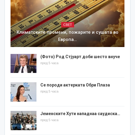
СВЕТ
Климатските промени, пожарите и сушата во
Европа…
(Фото) Род Стјуарт доби шесто внуче
пред 5 часа
Се породи актерката Обри Плаза
пред 5 часа
Јеменските Хути нападнаа саудиска…
пред 5 часа