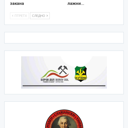
закана
лажни…
ПТРЕТХ
СЛЕДНО