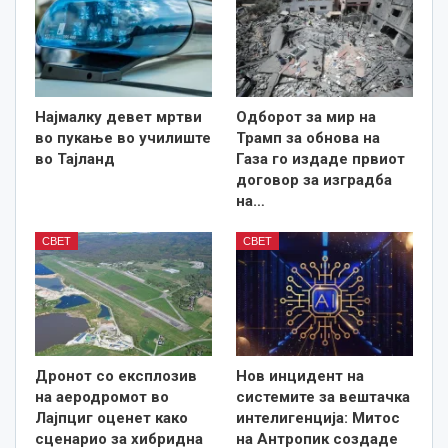
Најмалку девет мртви
Одборот за мир на
во пукање во училиште
Трамп за обнова на
во Тајланд
Газа го издаде првиот
договор за изградба
на…
СВЕТ
СВЕТ
Дронот со експлозив
Нов инцидент на
на аеродромот во
системите за вештачка
Лајпциг оценет како
интелигенција: Митос
сценарио за хибридна
на Антропик создаде