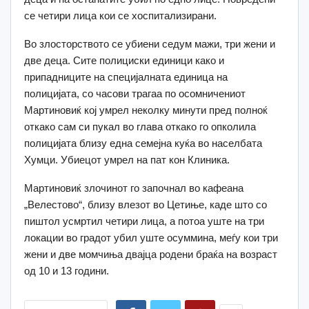
се четири лица кои се хоспитализирани.
Во злосторството се убиени седум мажи, три жени и
две деца. Сите полициски единици како и
припадниците на специјалната единица на
полицијата, со часови трагаа по осомничениот
Мартиновиќ кој умрел неколку минути пред полноќ
откако сам си пукал во глава откако го опколила
полицијата близу една семејна куќа во населбата
Хумци. Убиецот умрел на пат кон Клиника.
Мартиновиќ злочинот го започнал во кафеана
„Велестово“, близу влезот во Цетиње, каде што со
пиштол усмртил четири лица, а потоа уште на три
локации во градот убил уште осуммина, меѓу кои три
жени и две момчиња двајца родени браќа на возраст
од 10 и 13 години.