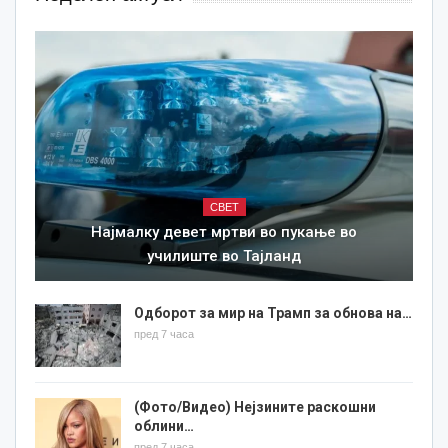
СВЕТ
Најмалку девет мртви во пукање во
училиште во Тајланд
Одборот за мир на Трамп за обнова на…
пред 7 часа
(Фото/Видео) Нејзините раскошни
облини…
пред 7 часа