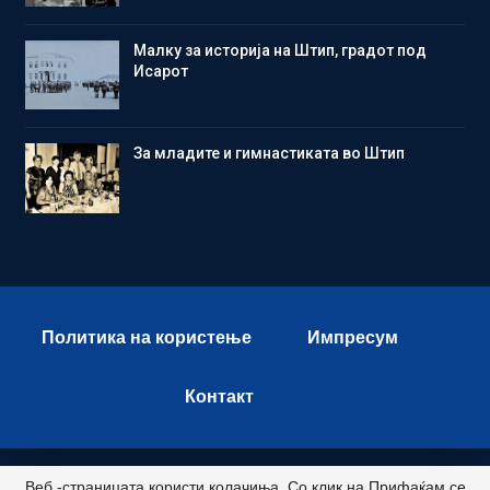
Малку за историја на Штип, градот под
Исарот
Зa младите и гимнастиката во Штип
Политика на користење
Импресум
Контакт
Веб -страницата користи колачиња. Со клик на Прифаќам се