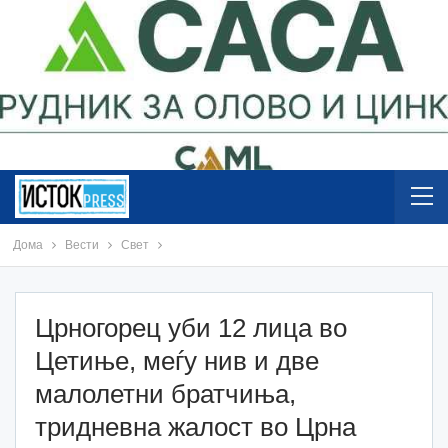
Дома
Вести
Свет
Црногорец уби 12 лица во
Цетиње, меѓу нив и две
малолетни братчиња,
тридневна жалост во Црна