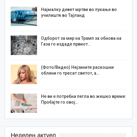
Најмалку девет мртви во пукање во
училиште во Тајланд
Одборот за мир на Трамп за обнова на
Газа го издаде првиот…
(Фото/Видео) Нејзините раскошни
облини го тресат светот, а…
Не ви е потребна пегла во жешко време:
Пробајте го овој…
Неделен актуел