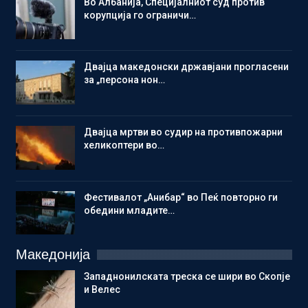
Во Албанија, Специјалниот суд против
корупција го ограничи…
Двајца македонски државјани прогласени
за „персона нон…
Двајца мртви во судир на противпожарни
хеликоптери во…
Фестивалот „Анибар“ во Пеќ повторно ги
обедини младите…
Македонија
Западнонилската треска се шири во Скопје
и Велес