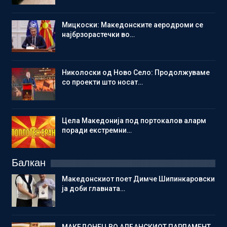
Мицкоски: Македонските аеродроми се
најбрзорастечки во…
Николоски од Ново Село: Продолжуваме
со проекти што носат…
Цела Македонија под портокалов аларм
поради екстремни…
Балкан
Македонскиот поет Димче Шипинкаровски
ја доби главната…
МАКЕДОНЕЦ ВО АЛБАНСКИОТ ПАРЛАМЕНТ