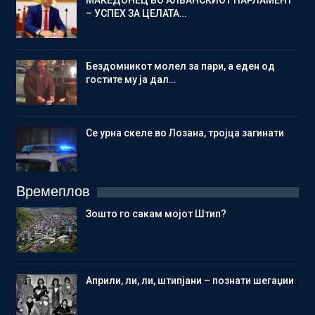
– УСПЕХ ЗА ЦЕЛАТА…
Бездомникот молел за пари, а еден од
гостите му ја дал…
Се урна скеле во Лозана, тројца загинати
Времеплов
Зошто го сакам мојот Штип?
Aприли, ли, ли, штипјани – познати шегаџии