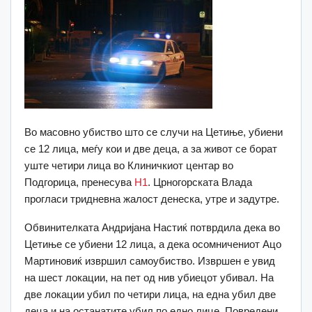
Во масовно убиство што се случи на Цетиње, убиени
се 12 лица, меѓу кои и две деца, а за живот се борат
уште четири лица во Клиничкиот центар во
Подгорица, пренесува
Н1
. Црногорската Влада
прогласи тридневна жалост денеска, утре и задутре.
Обвинителката Андријана Настиќ потврдила дека во
Цетиње се убиени 12 лица, а дека осомничениот Ацо
Мартиновиќ извршил самоубиство. Извршен е увид
на шест локации, на пет од нив убиецот убивал. На
две локации убил по четири лица, на една убил две
деца и на останатите убил по едно лице. Повредени