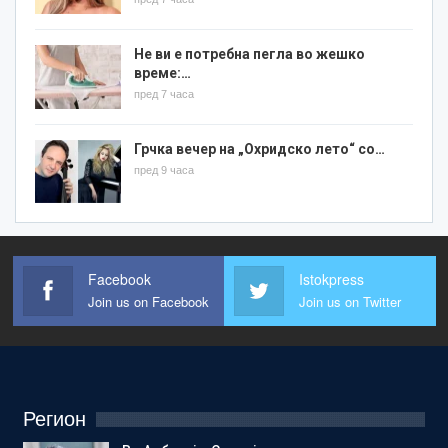
Не ви е потребна пегла во жешко
време:…
пред 7 часа
Грчка вечер на „Охридско лето“ со…
пред 9 часа
Facebook
Istokpress
Join us on Facebook
Join us on Twitter
Регион