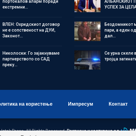
портокалов аларм поради
АЛБАНСКИОТ 
екстремни…
УСПЕХ ЗА ЦЕЛ
ВЛЕН: Охридскиот договор
Бездомникот 
не е сопственост на ДУИ,
пари, а еден од
Законот…
дал…
Николоски: Го зајакнуваме
Се урна скеле 
партнерството со САД
тројца загинат
преку…
литика на користење
Импресум
Контакт
 Istok Press. All Rights Reserved.
Развиено и хостирано од