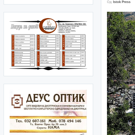
Од
Istok Press