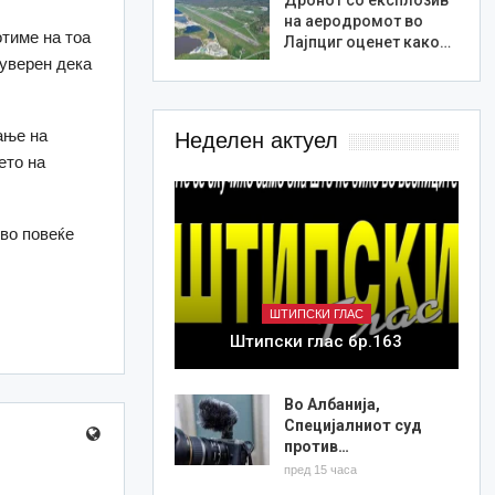
на аеродромот во
отиме на тоа
Лајпциг оценет како…
 уверен дека
ање на
Неделен актуел
ето на
 во повеќе
ШТИПСКИ ГЛАС
Штипски глас бр.163
Во Албанија,
Специјалниот суд
против…
пред 15 часа