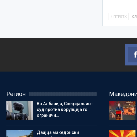
ПТРЕТХ
С
Регион
Македони
Во Албанија, Специјалниот
суд против корупција го
ограничи…
Двајца македонски