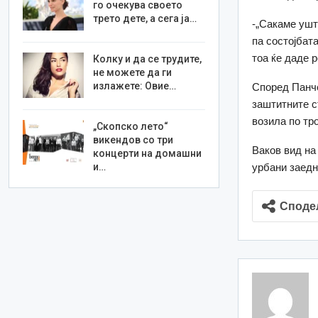
го очекува своето
трето дете, а сега ја…
-„Сакаме ушт
па состојбата
тоа ќе даде р
Колку и да се трудите,
не можете да ги
излажете: Овие…
Според Панче
заштитните с
возила по тр
„Скопско лето“
викендов со три
Ваков вид на
концерти на домашни
и…
урбани заедн
Споде