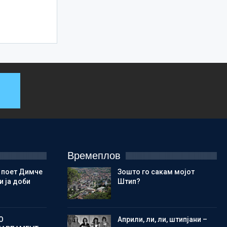
Времеплов
 поет Димче
Зошто го сакам мојот
 ја доби
Штип?
О
Aприли, ли, ли, штипјани –