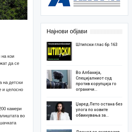
Најнови објави
Штипски глас бр.163
 на кои
ожат да се
Во Албанија,
Специјалниот суд
а на детски
против корупција го
е и целосно
ограничи…
Џаред Лето остана без
200 камери
улога по новите
обвинувања за…
ралиштата во
ешачката
Дронот со експлозив