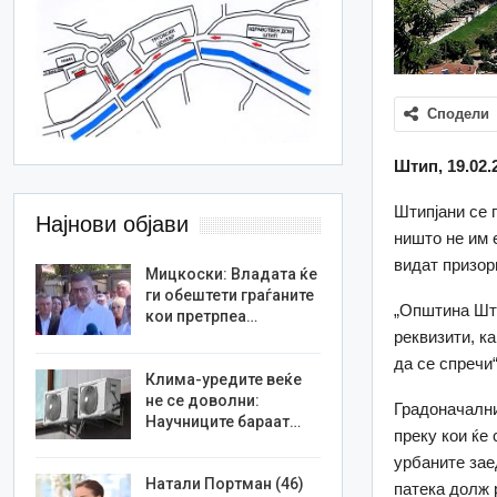
Сподели
Штип, 19.02.
Штипјани се г
Најнови објави
ништо не им 
видат призор
Мицкоски: Владата ќе
ги обештети граѓаните
„Општина Шти
кои претрпеа…
реквизити, к
да се спречи
Клима-уредите веќе
не се доволни:
Градоначални
Научниците бараат…
преку кои ќе
урбаните зае
Натали Портман (46)
патека долж 