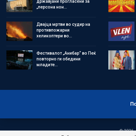
државјани прогласени за
„персона нон…
Двајца мртви во судир на
противпожарни
хеликоптери во…
Фестивалот „Анибар“ во Пеќ
повторно ги обедини
младите…
По
© 2026 -