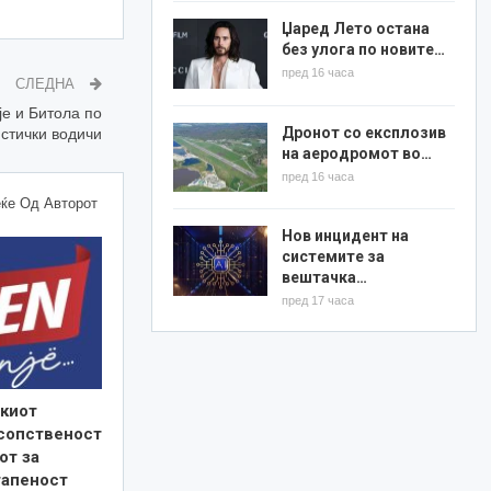
Џаред Лето остана
без улога по новите…
пред 16 часа
СЛЕДНА
је и Битола по
Дронот со експлозив
истички водичи
на аеродромот во…
пред 16 часа
ќе Од Авторот
Нов инцидент на
системите за
вештачка…
пред 17 часа
киот
 сопственост
от за
тапеност