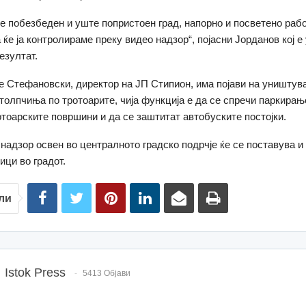
е побезбеден и уште попристоен град, напорно и посветено раб
 ќе ја контролираме преку видео надзор“, појасни Јорданов кој е
езултат.
 Стефановски, директор на ЈП Стипион, има појави на уништув
толпчиња по тротоарите, чија функција е да се спречи паркирањ
отоарските површини и да се заштитат автобуските постојки.
 надзор освен во централното градско подрчје ќе се поставува и
ици во градот.
ли
Istok Press
5413 Објави