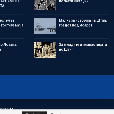
ПАРЛАМЕНТ –
познати шегаџии
АТА…
молел за
Малку за историја на Штип,
 гостите му ја
градот под Исарот
во Лозана,
Зa младите и гимнастиката
и
во Штип