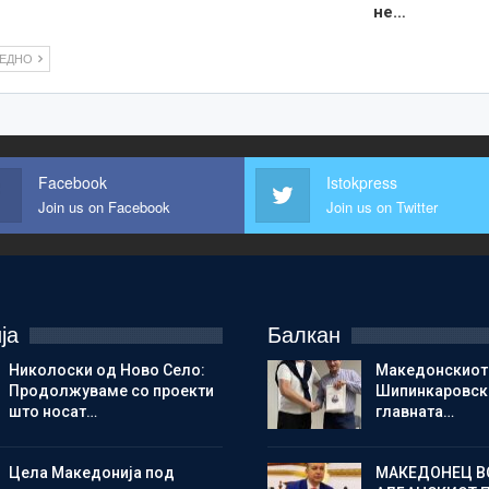
не…
ЛЕДНО
Facebook
Istokpress
Join us on Facebook
Join us on Twitter
ја
Балкан
Николоски од Ново Село:
Македонскиот
Продолжуваме со проекти
Шипинкаровски
што носат…
главната…
Цела Македонија под
МАКЕДОНЕЦ В