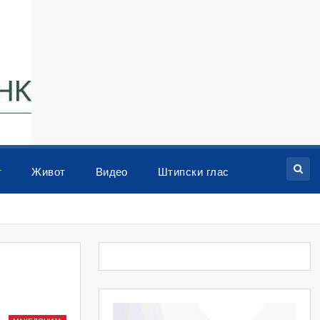
т
Живот
Видео
Штипски глас