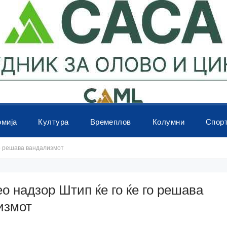
омија
Култура
Времеплов
Колумни
Спор
го решава вандализмот
о надзор Штип ќе го ќе го решава
измот