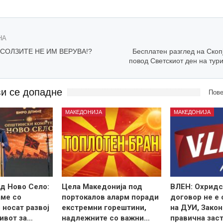
НА
СОЛЗИТЕ НЕ ИМ ВЕРУВА!?
Бесплатен разглед на Скоп
повод Светскиот ден на тур
ви се допадне
Пове
МАКЕДОНИЈА
МАКЕДОНИЈА
д Ново Село:
Цела Македонија под
ВЛЕН: Охридс
ме со
портокалов аларм поради
договор не е
 носат развој
екстремни горештини,
на ДУИ, Закон
ивот за…
надлежните со важни…
правична зас