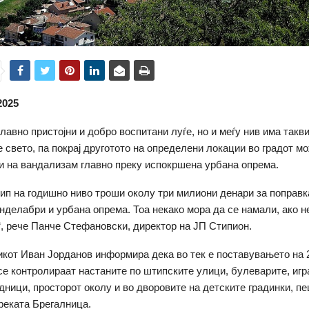
2025
лавно пристојни и добро воспитани луѓе, но и меѓу нив има такви
е свето, па покрај друготото на определени локации во градот м
и на вандализам главно преку испокршена урбана опрема.
п на годишно ниво троши околу три милиони денари за поправк
анделабри и урбана опрема. Тоа некако мора да се намали, ако н
“, рече Панче Стефановски, директор на ЈП Стипион.
кот Иван Јорданов информира дека во тек е поставувањето на 
 се контролираат настаните по штипските улици, булеварите, иг
дници, просторот околу и во дворовите на детските градинки, п
реката Брегалница.