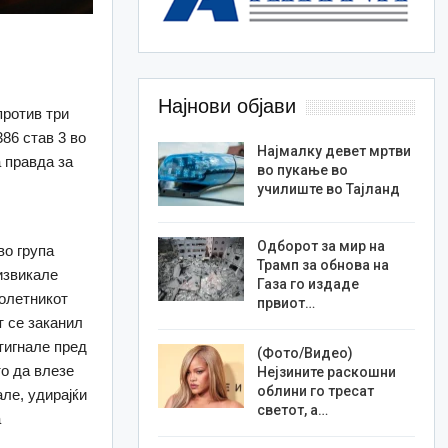
Најнови објави
против три
386 став 3 во
Најмалку девет мртви
а правда за
во пукање во
,
училиште во Тајланд
Одборот за мир на
во група
Трамп за обнова на
извикале
Газа го издаде
лолетникот
првиот…
т се заканил
тигнале пред
(Фото/Видео)
то да влезе
Нејзините раскошни
облини го тресат
але, удирајќи
светот, а…
а