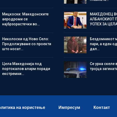
Мицкоски: Македонските
МАКЕДОНЕЦ В
аеродроми се
АЛБАНСКИОТ 
најбрзорастечки во…
УСПЕХ ЗА ЦЕЛ
Николоски од Ново Село:
Бездомникот 
Продолжуваме со проекти
пари, а еден од
што носат…
дал…
Цела Македонија под
Се урна скеле 
портокалов аларм поради
тројца загинат
екстремни…
литика на користење
Импресум
Контакт