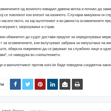
омничените од возилото извадил дрвена мотка и почнал да зама
кој се повлекол кон влезот на казиното. Случајни минувачи ги сп
 насилството, но кај оштетениот и во јавноста осомничените пр
есигурност, загрозување и страв.
вен обвинител до судот достави предлог за определување мерк
т за осомничените, кои вклучуваат забрана за напуштање на ж
ште, обврска повремено да се јавуваат на службено лице и одз
ави“, се наведува во соопштението.
де и малолетникот против кого ќе биде поведена соодветна зако
ли