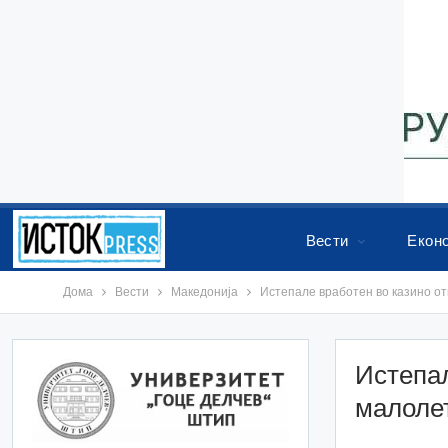
Вести
Екон
Дома
Вести
Македонија
Истепале вработен во казино от
Истепал
малолет