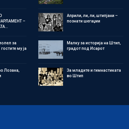
О
Aприли, ли, ли, штипјани –
ПАРЛАМЕНТ –
познати шегаџии
АТА…
молел за
Малку за историја на Штип,
 гостите му ја
градот под Исарот
во Лозана,
Зa младите и гимнастиката
и
во Штип