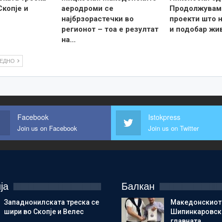
Скопје и
аеродроми се
Продолжувам
најбрзорастечки во
проекти што н
регионот – тоа е резултат
и подобар жи
на…
ЛЕДНО
Facebook
Istokpress
Join us on Facebook
Join us on Twitter
ја
Балкан
Западнонилската треска се
Македонскиот
шири во Скопје и Велес
Шипинкаровски
главната…