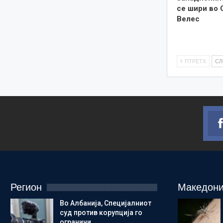
се шири во 
Велес
ПТРЕТХ
С
Регион
Македони
Во Албанија, Специјалниот
суд против корупција го
ограничи…