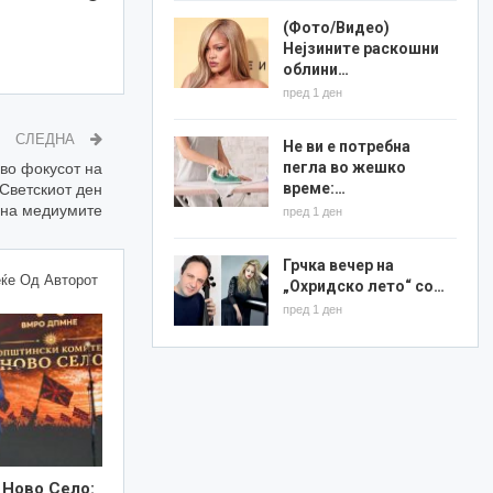
(Фото/Видео)
Нејзините раскошни
облини…
пред 1 ден
СЛЕДНА
Не ви е потребна
пегла во жешко
во фокусот на
време:…
Светскиот ден
 на медиумите
пред 1 ден
Грчка вечер на
ќе Од Авторот
„Охридско лето“ со…
пред 1 ден
 Ново Село: