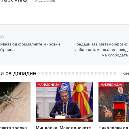
Istok Press
5421 Објави
НА
куваат од формалните мировни
Фондацијата Метаморфозис 
 Украина
глобална кампања по повод 
на слободата
ви се допадне
Пове
МАКЕДОНИЈА
МАКЕДОНИЈА
ската треска
Мицкоски: Македонските
Николоски од