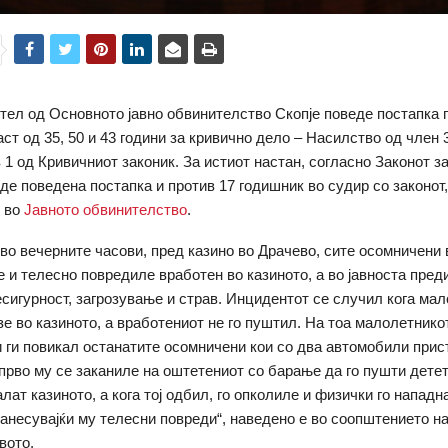
тел од Основното јавно обвинителство Скопје поведе постапка 
ст од 35, 50 и 43 години за кривично дело – Насилство од член 
 1 од Кривичниот законик. За истиот настан, согласно Законот з
иде поведена постапка и против 17 годишник во судир со законот
 во
Јавното обвинителство
.
 во вечерните часови, пред казино во Драчево, сите осомничени 
 и телесно повредиле вработен во казиното, а во јавноста пред
есигурност, загрозување и страв. Инцидентот се случил кога ма
зе во казиното, а вработениот не го пуштил. На тоа малолетнико
 ги повикал останатите осомничени кои со два автомобили прис
јпрво му се заканиле на оштетениот со барање да го пушти дете
алат казиното, а кога тој одбил, го опколиле и физички го нападн
 нанесувајќи му телесни повреди“, наведено е во соопштението н
вото.