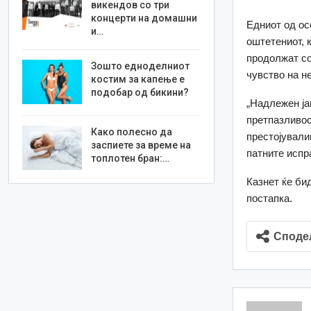
викендов со три
концерти на домашни
Едниот од ос
и…
оштетениот, 
продолжат со
Зошто едноделниот
чувство на н
костим за капење е
подобар од бикини?
„Надлежен ја
претпазливос
Како полесно да
престојували
заспиете за време на
патните испр
топлотен бран:…
Казнет ќе би
постапка.
Споде