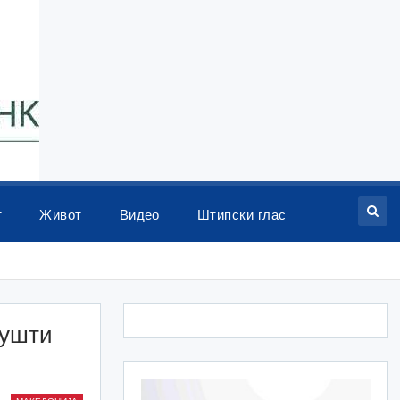
т
Живот
Видео
Штипски глас
пушти