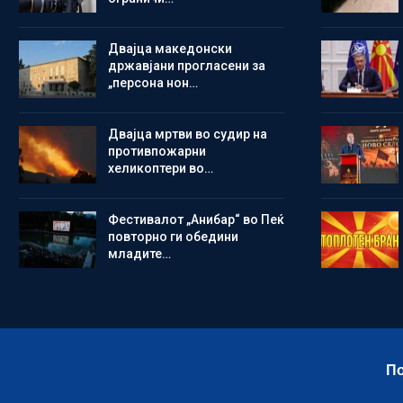
Двајца македонски
државјани прогласени за
„персона нон…
Двајца мртви во судир на
противпожарни
хеликоптери во…
Фестивалот „Анибар“ во Пеќ
повторно ги обедини
младите…
По