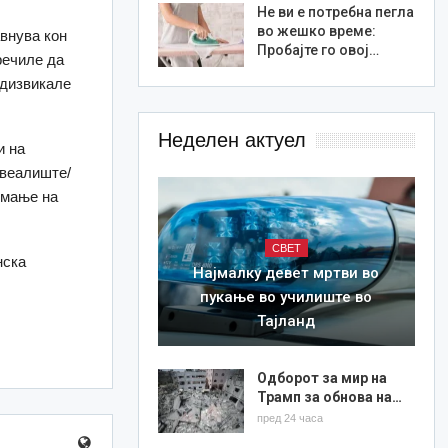
Не ви е потребна пегла
во жешко време:
внува кон
Пробајте го овој…
речиле да
едизвикале
Неделен актуел
и на
ивеалиште/
емање на
СВЕТ
нска
Најмалку девет мртви во
пукање во училиште во
Тајланд
Одборот за мир на
Трамп за обнова на…
пред 24 часа