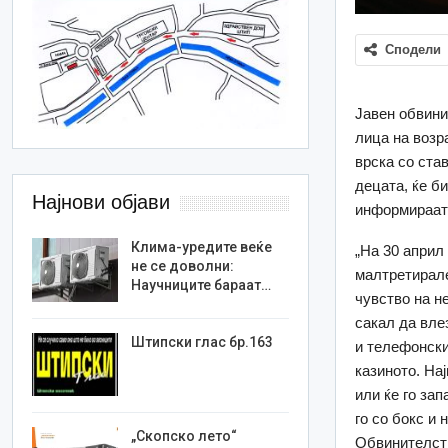
Сподели
Јавен обвини
лица на возра
врска со став
децата, ќе б
Најнови објави
информираат
Клима-уредите веќе
„На 30 април
не се доволни:
малтретирале
Научниците бараат…
чувство на н
сакал да вле
Штипски глас бр.163
и телефонски
казиното. На
или ќе го зап
го со бокс и
„Скопско лето“
Обвинителст