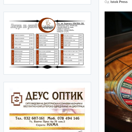
Од
Istok Press