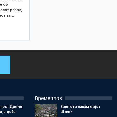
е со
осат развој
вот за…
Времеплов
 поет Димче
Зошто го сакам мојот
 ја доби
Штип?