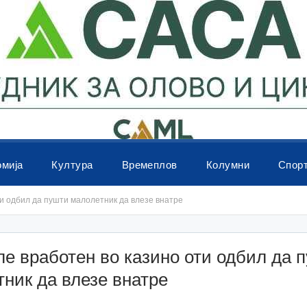
омија
Култура
Времеплов
Колумни
Спор
и одбил да пушти малолетник да влезе внатре
е вработен во казино оти одбил да 
ник да влезе внатре