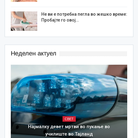
Не ви е потребна пегла во жешко време:
Пробајте го овој…
Неделен актуел
СВЕТ
Најмалку девет мртви во пукање во
училиште во Тајланд