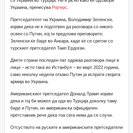
со Украина во Турција. Не е јасно како ќе одговори
Украина, пренесува
Ројтерс
.
Претседателот на Украина, Володимир Зеленски,
изјави дека не е подготвен да разговара со никого
освен со Путин, кој ги предложи преговорите.
Зеленски ќе биде во Анкара, каде ќе се сретне со
турскиот претседател Таип Ердоган.
Двете страни последен пат одржаа разговори лице в
лице – исто така во Истанбул – во март 2022 година,
само неколку недели откако Путин ја испрати својата
армија во Украина.
Американскиот претседател Доналд Трамп изјави
дека и тој би можел да оди во Турција доколку таму
биде и Путин, но американски официјален
претставник рече дека тоа сега нема да се случи.
Отсуството на руските и американските претседатели