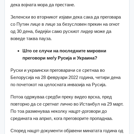
дека војната мора да престане.
Зеленски во вторникот изјави дека сака да преговара
со Путин лице в лице за безусловен прекин на огнот
од 30 дена, бидејќи само рускиот лидер може да
воведе таква пауза.
Што се случи на последните мировни
преговори меѓу Русија и Украина?
Руски и украински преговарачи се сретнаа во
Белорусија на 28 февруари 2022 година, четири дена
по почетокот на целосната инвазија на Русија.
Потоа одржуваа средби преку видео врска, пред
повторно да се сретнат лично во Истанбул на 29 март.
По тоа разменуваа неколку нацрт-договори до
средината на април, кога преговорите пропаднаа.
Според нацрт-документи објавени минатата година од