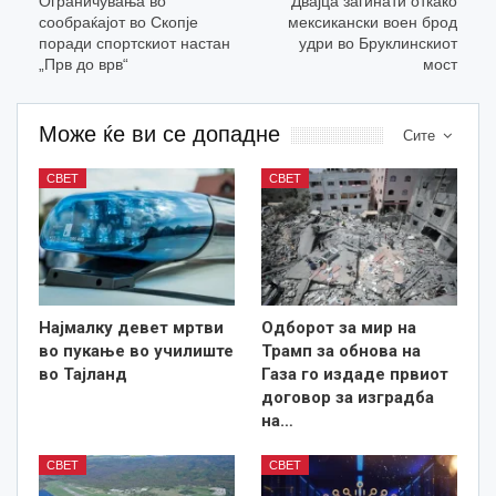
Ограничувања во
Двајца загинати откако
сообраќајот во Скопје
мексикански воен брод
поради спортскиот настан
удри во Бруклинскиот
„Прв до врв“
мост
Може ќе ви се допадне
Сите
СВЕТ
СВЕТ
Најмалку девет мртви
Одборот за мир на
во пукање во училиште
Трамп за обнова на
во Тајланд
Газа го издаде првиот
договор за изградба
на…
СВЕТ
СВЕТ