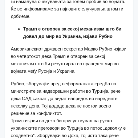
ги намалува очекувањата за голем пробив во војната.
Ќе ве информираме за најновите случувања штом ги
добиеме.
Трамп е отворен за секој механизам што би
довел до мир во Украина, изјави Рубио
Американскиот државен секретар Марко Рубио изјави
во четвртокот дека Трамп е отворен за секој
механизам што би резултирал со праведен мир во
војната меѓу Русија и Украина.
Рубио, зборувајќи пред неформалната средба на
министрите за надворешни работи во Турција, рече
дека САД сакаат да видат напредок во наредните
неколку дена. Тој додаде дека не постои воено
решение за конфликтот.
Трамп изјави во дека би присуствувал на руско-
украинските преговори во Турција во петок „доколку е
соодветно“. Зборувајќи во Доха, тој исто така рече