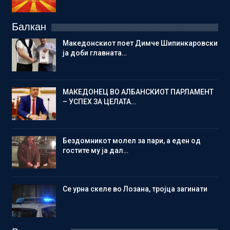
Балкан
Македонскиот поет Димче Шипинкаровски
ја доби главната…
МАКЕДОНЕЦ ВО АЛБАНСКИОТ ПАРЛАМЕНТ
– УСПЕХ ЗА ЦЕЛАТА…
Бездомникот молел за пари, а еден од
гостите му ја дал…
Се урна скеле во Лозана, тројца загинати