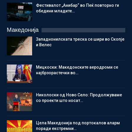
Фестивалот „Анибар“ во Пеќ повторно ги
обедини младите…
Македонија
Западнонилската треска се шири во Скопје
и Велес
Мицкоски: Македонските аеродроми се
најбрзорастечки во…
Николоски од Ново Село: Продолжуваме
со проекти што носат…
Цела Македонија под портокалов аларм
поради екстремни…