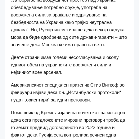
обезбедување потребно оружје, употреба на
вооружена сила за враќање и одржување на
безбедноста на Украина како трајно неутрална
држава“. Но, Русија инсистираше дека секоја одлука
мора да биде одобрена од сите држави-гаранти – што
значеше дека Москва ќе има право на вето.
Двете страни имаа големи несогласувања и околу
идниот обем на украинските вооружени сили и
нејзиниот воен арсенал.
Американскиот специјален пратеник Стив Виткоф во
февруари изјави дека т.н. „Истанбулски протоколи“
нудат „ориентири“ за идни преговори.
Помошник од Кремљ изјави на почетокот на месецов
дека сега предложените мировни преговори треба да
го земат предвид договореното во 2022 година и
фактот дека Русија сега контролира речиси една