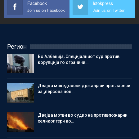
Facebook
Istokpress
Join us on Facebook
Join us on Twitter
Регион
Во Албанија, Специјалниот суд против
корупција го ограничи…
Двајца македонски државјани прогласени
за „персона нон…
Двајца мртви во судир на противпожарни
хеликоптери во…