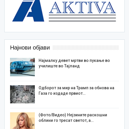
Најнови објави
Најмалку девет мртви во пукање во
училиште во Тајланд
Одборот за мир на Трамп за обнова на
Газа го издаде првиот…
(Фото/Видео) Нејзините раскошни
облини го тресат светот, а…