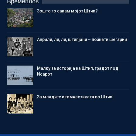
Времеплов
Зошто го сакам мојот Штип?
Aприли, ли, ли, штипјани – познати шегаџии
Малку за историја на Штип, градот под
Исарот
Зa младите и гимнастиката во Штип