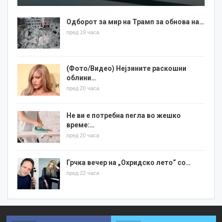
Одборот за мир на Трамп за обнова на…
пред 19 часа
(Фото/Видео) Нејзините раскошни
облини…
пред 20 часа
Не ви е потребна пегла во жешко
време:…
пред 20 часа
Грчка вечер на „Охридско лето“ со…
пред 22 часа