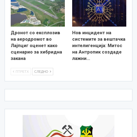
Дронот со експлозив
Нов инцидент на
на аеродромот во
системите за вештачка
Лајпциг оценет како
интелигенција: Митос
сценарио за хибридна
на Антропик создаде
закана
лажни…
ПТРЕТХ
СЛЕДНО