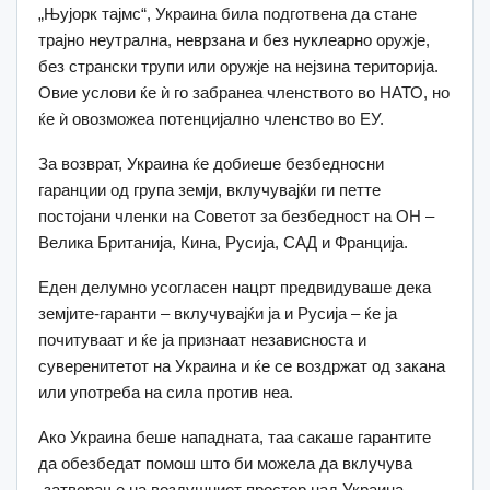
„Њујорк тајмс“, Украина била подготвена да стане
трајно неутрална, неврзана и без нуклеарно оружје,
без странски трупи или оружје на нејзина територија.
Овие услови ќе ѝ го забранеа членството во НАТО, но
ќе ѝ овозможеа потенцијално членство во ЕУ.
За возврат, Украина ќе добиеше безбедносни
гаранции од група земји, вклучувајќи ги петте
постојани членки на Советот за безбедност на ОН –
Велика Британија, Кина, Русија, САД и Франција.
Еден делумно усогласен нацрт предвидуваше дека
земјите-гаранти – вклучувајќи ја и Русија – ќе ја
почитуваат и ќе ја признаат независноста и
суверенитетот на Украина и ќе се воздржат од закана
или употреба на сила против неа.
Ако Украина беше нападната, таа сакаше гарантите
да обезбедат помош што би можела да вклучува
„затворање на воздушниот простор над Украина,