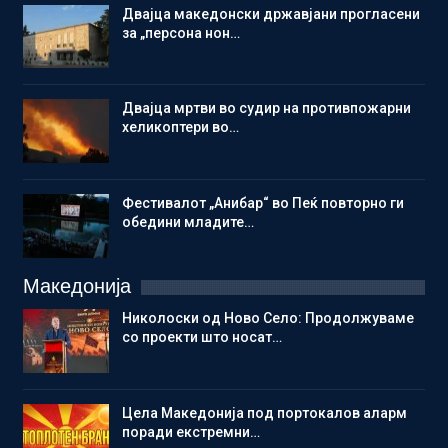
Двајца македонски државјани прогласени
за „персона нон…
Двајца мртви во судир на противпожарни
хеликоптери во…
Фестивалот „Анибар“ во Пеќ повторно ги
обедини младите…
Македонија
Николоски од Ново Село: Продолжуваме
со проекти што носат…
Цела Македонија под портокалов аларм
поради екстремни…