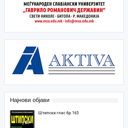
Најнови објави
Штипски глас бр.163