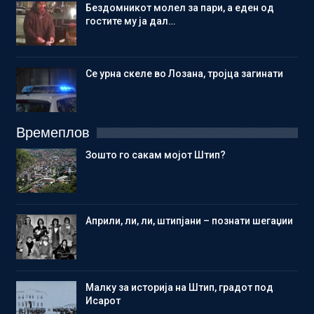
Бездомникот молел за пари, а еден од
гостите му ја дал…
Се урна скеле во Лозана, тројца загинати
Времеплов
Зошто го сакам мојот Штип?
Aприли, ли, ли, штипјани – познати шегаџии
Малку за историја на Штип, градот под
Исарот