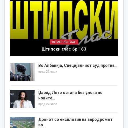
ШТИПСКИ ГЛАС
Штипски глас бр.163
Во Албанија, Специјалниот суд против…
пред 22 часа
Џаред Лето остана без улога по
новите…
пред 22 часа
Дронот со експлозив на аеродромот
во…