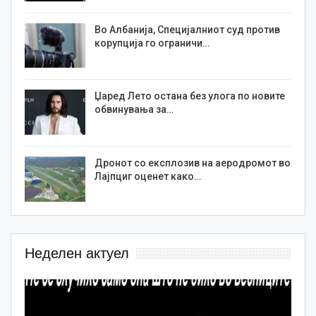
Во Албанија, Специјалниот суд против
корупција го ограничи…
Џаред Лето остана без улога по новите
обвинувања за…
Дронот со експлозив на аеродромот во
Лајпциг оценет како…
Неделен актуел