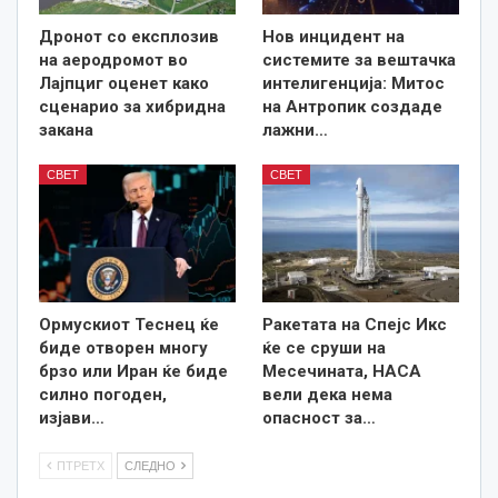
Дронот со експлозив
Нов инцидент на
на аеродромот во
системите за вештачка
Лајпциг оценет како
интелигенција: Митос
сценарио за хибридна
на Антропик создаде
закана
лажни…
СВЕТ
СВЕТ
Ормускиот Теснец ќе
Ракетата на Спејс Икс
биде отворен многу
ќе се сруши на
брзо или Иран ќе биде
Месечината, НАСА
силно погоден,
вели дека нема
изјави…
опасност за…
ПТРЕТХ
СЛЕДНО