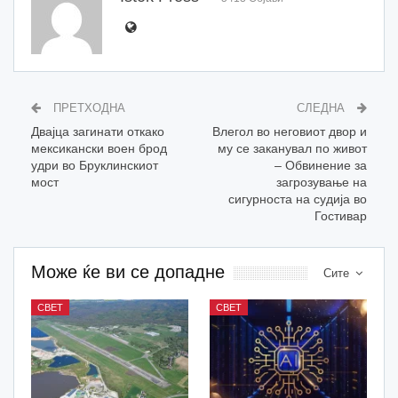
ПРЕТХОДНА
СЛЕДНА
Двајца загинати откако
Влегол во неговиот двор и
мексикански воен брод
му се заканувал по живот
удри во Бруклинскиот
– Обвинение за
мост
загрозување на
сигурноста на судија во
Гостивар
Може ќе ви се допадне
Сите
СВЕТ
СВЕТ