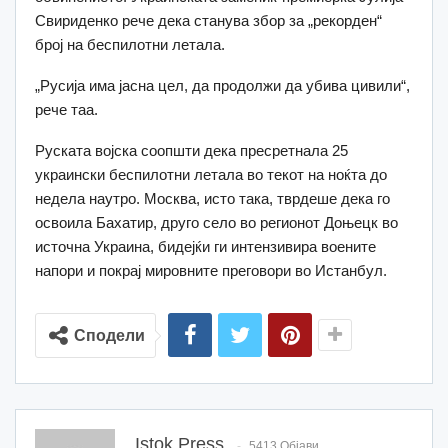
Свириденко рече дека станува збор за „рекорден“
број на беспилотни летала.
„Русија има јасна цел, да продолжи да убива цивили“,
рече таа.
Руската војска соопшти дека пресретнала 25
украински беспилотни летала во текот на ноќта до
недела наутро. Москва, исто така, тврдеше дека го
освоила Бахатир, друго село во регионот Доњецк во
источна Украина, бидејќи ги интензивира воените
напори и покрај мировните преговори во Истанбул.
Сподели
Istok Press
5413 Објави