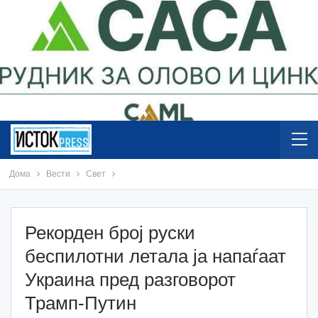
Дома
Вести
Свет
Рекорден број руски
беспилотни летала ја напаѓаат
Украина пред разговорот
Трамп-Путин