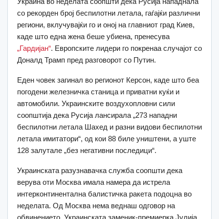
Украина во неделата соопшти дека Русија нападнала
со рекорден број беспилотни летала, гаѓајќи различни
региони, вклучувајќи го и оној на главниот град Киев,
каде што една жена беше убиена, пренесува
„Гардијан“
. Европските лидери го покренаа случајот со
Доналд Трамп пред разговорот со Путин.
Еден човек загинал во регионот Керсон, каде што беа
погодени железничка станица и приватни куќи и
автомобили. Украинските воздухопловни сили
соопштија дека Русија лансирала „273 нападни
беспилотни летала Шахед и разни видови беспилотни
летала имитатори“, од кои 88 биле уништени, а уште
128 залутале „без негативни последици“.
Украинската разузнавачка служба соопшти дека
верува оти Москва имала намера да истрела
интерконтинентална балистичка ракета подоцна во
неделата. Од Москва нема веднаш одговор на
обвинението. Украинската заменик-премиерка Јулија