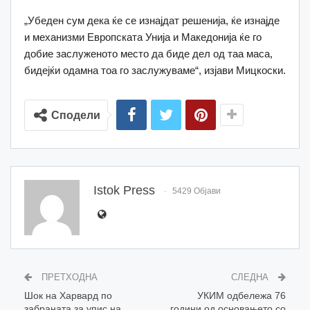
„Убеден сум дека ќе се изнајдат решенија, ќе изнајде
и механизми Европската Унија и Македонија ќе го
добие заслуженото место да биде дел од таа маса,
бидејќи одамна тоа го заслужуваме“, изјави Мицкоски.
Сподели
Istok Press
5429 Објави
ПРЕТХОДНА
СЛЕДНА
Шок на Харвард по
УКИМ одбележа 76
забраната за упис на
години од основањето со