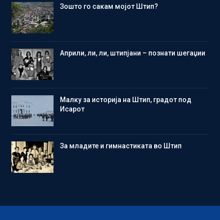
Зошто го сакам мојот Штип?
Aприли, ли, ли, штипјани – познати шегаџии
Малку за историја на Штип, градот под
Исарот
Зa младите и гимнастиката во Штип