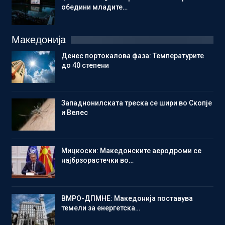
обедини младите…
Македонија
Денес портокалова фаза: Температурите
до 40 степени
Западнонилската треска се шири во Скопје
и Велес
Мицкоски: Македонските аеродроми се
најбрзорастечки во…
ВМРО-ДПМНЕ: Македонија поставува
темели за енергетска…