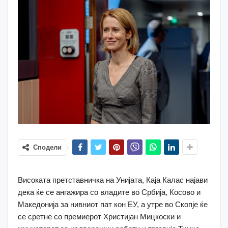
Сподели
Високата претставничка на Унијата, Каја Калас најави
дека ќе се ангажира со владите во Србија, Косово и
Македонија за нивниот пат кон ЕУ, а утре во Скопје ќе
се сретне со премиерот Христијан Мицкоски и