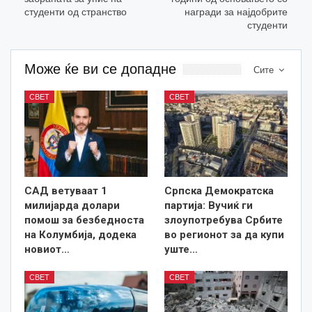
студенти од странство
награди за најдобрите
студенти
Може ќе ви се допадне
Сите
СВЕТ
СВЕТ
САД ветуваат 1
Српска Демократска
милијарда долари
партија: Вучиќ ги
помош за безбедноста
злоупотребува Србите
на Колумбија, додека
во регионот за да купи
новиот…
уште…
СВЕТ
СВЕТ