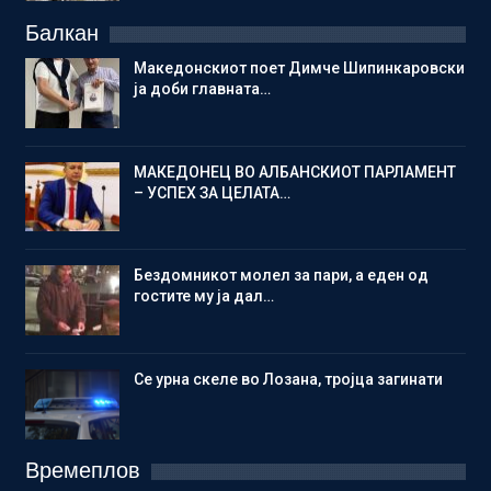
Балкан
Македонскиот поет Димче Шипинкаровски
ја доби главната…
МАКЕДОНЕЦ ВО АЛБАНСКИОТ ПАРЛАМЕНТ
– УСПЕХ ЗА ЦЕЛАТА…
Бездомникот молел за пари, а еден од
гостите му ја дал…
Се урна скеле во Лозана, тројца загинати
Времеплов