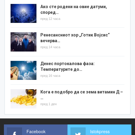
Ако сте родени на овие датуми,
според…
пред 12 часа
Ренесансниот хор „Готик Војсис“
вечерва…
пред 14 часа
Денес портокалова фаза:
Температурите до…
пред 16 часа
Кога е подобро да се зема витамин Д –
…
пред 1 ден
Facebook
Istokpress