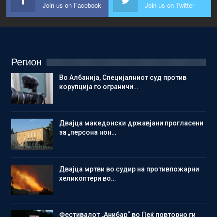
Join us on Facebook
Join us on Twitter
Регион
Во Албанија, Специјалниот суд против
корупција го ограничи…
Двајца македонски државјани прогласени
за „персона нон…
Двајца мртви во судир на противпожарни
хеликоптери во…
Фестивалот „Анибар“ во Пеќ повторно ги