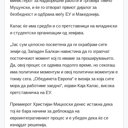
министерот за надворешни работи и трговија Тимчо
Муцунски, и ќе го отворат првиот дијалог за
безбедност и одбрана меѓу ЕУ и Македонија.
Калас ќе има средби и со претставници на младински
и студентски организации од земјава.
„Јас сум целосно посветена да ги охрабрам сите
земји од Западен Балкан навистина да го зграпчат
постоечкиот момент кој го имаме за проширувањето.
Да, овој процес се одвива подолго време, но секогаш
има политички моментум и овој политички моментум е
токму сега. „Обединета Европа“ е визија за која сите
мора да работиме заедно“, изјави Каја Калас, висока
претставничка на ЕУ.
Премиерот Христијан Мицкоски денес истакна дека
тој ќе бара начини за деблокада на
евроинтегративниот процес и е убеден дека ќе се
изнајдат решенија.