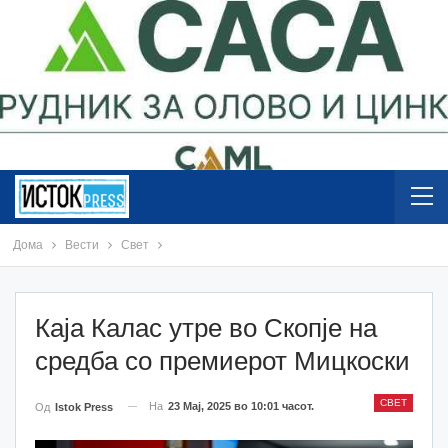
Дома
Вести
Свет
Каја Калас утре во Скопје на
средба со премиерот Мицкоски
СВЕТ
На
23 Мај, 2025 во 10:01 часот.
Од
Istok Press