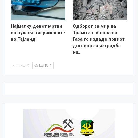
Најмалку девет мртви
Одборот за мир на
во пукање во училиште
Трамп за обнова на
во Тајланд
Газа го издаде првиот
договор за изградба
на…
ПТРЕТХ
СЛЕДНО