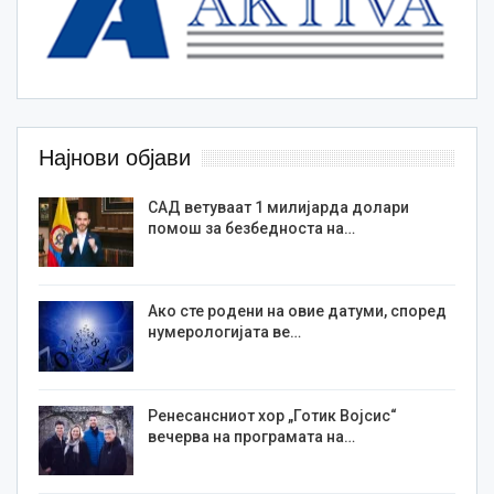
Најнови објави
САД ветуваат 1 милијарда долари
помош за безбедноста на…
Ако сте родени на овие датуми, според
нумерологијата ве…
Ренесансниот хор „Готик Војсис“
вечерва на програмата на…