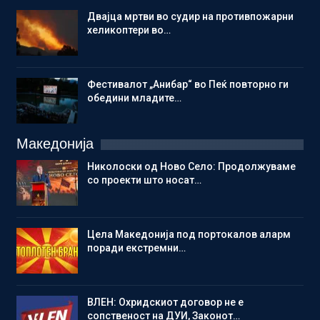
Двајца мртви во судир на противпожарни
хеликоптери во…
Фестивалот „Анибар“ во Пеќ повторно ги
обедини младите…
Македонија
Николоски од Ново Село: Продолжуваме
со проекти што носат…
Цела Македонија под портокалов аларм
поради екстремни…
ВЛЕН: Охридскиот договор не е
сопственост на ДУИ, Законот…