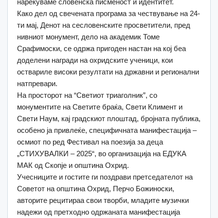
нарекуваме словенска писменост и идентитет.
Како дел од свечената програма за чествување на 24-
ти мај, Денот на сесловенските просветители, пред
нивниот монумент, дело на академик Томе
Срафимоски, се одржа пригоден настан на кој беа
доделени награди на охридските ученици, кои
оствариле високи резултати на државни и регионални
натпревари.
На просторот на “Светиот триаголник”, со
монументите на Светите браќа, Свети Климент и
Свети Наум, кај градскиот плоштад, бројната публика,
особено ја привлеќе, специфичната манифестација –
осмиот по ред Фестивал на поезија за деца
„СТИХУВАЛКИ – 2025“, во организација на ЕДУКА
МАК од Скопје и општина Охрид.
Учесниците и гостите ги поздрави претседателот на
Советот на општина Охрид, Перчо Божиноски,
авторите рецитираа свои творби, младите музички
надежи од претходно одржаната манифестација