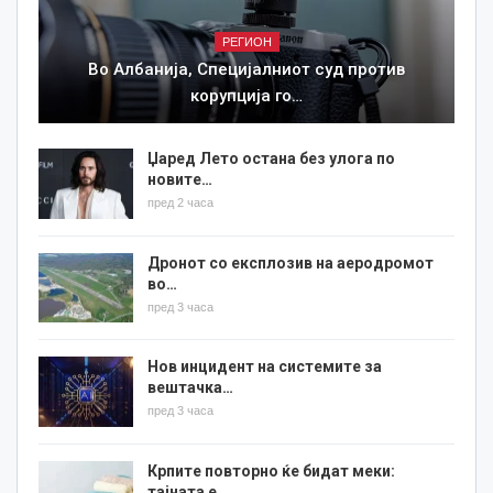
РЕГИОН
Во Албанија, Специјалниот суд против
корупција го…
Џаред Лето остана без улога по
новите…
пред 2 часа
Дронот со експлозив на аеродромот
во…
пред 3 часа
Нов инцидент на системите за
вештачка…
пред 3 часа
Крпите повторно ќе бидат меки:
тајната е…