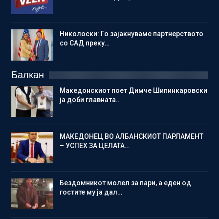
Николоски: Го зајакнуваме партнерството
со САД преку…
Балкан
Македонскиот поет Димче Шипинкаровски
ја доби главната…
МАКЕДОНЕЦ ВО АЛБАНСКИОТ ПАРЛАМЕНТ
– УСПЕХ ЗА ЦЕЛАТА…
Бездомникот молел за пари, а еден од
гостите му ја дал…