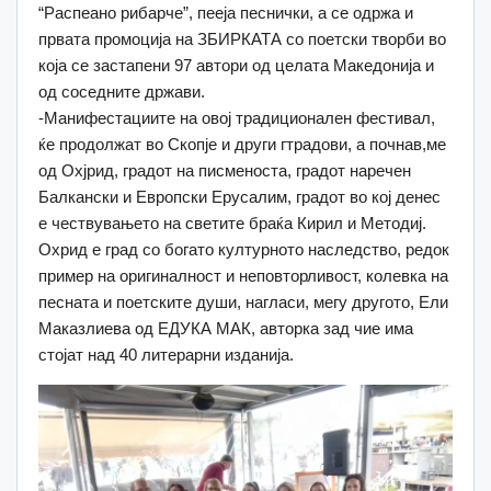
“Распеано рибарче”, пееја песнички, а се одржа и
првата промоција на ЗБИРКАТА со поетски творби во
која се застапени 97 автори од целата Македонија и
од соседните држави.
-Манифестациите на овој традиционален фестивал,
ќе продолжат во Скопје и други гтрадови, а почнав,ме
од Охјрид, градот на писменоста, градот наречен
Балкански и Европски Ерусалим, градот во кој денес
е чествувањето на светите браќа Кирил и Методиј.
Охрид е град со богато културното наследство, редок
пример на оригиналност и неповторливост, колевка на
песната и поетските души, нагласи, мегу другото, Ели
Маказлиева од ЕДУКА МАК, авторка зад чие има
стојат над 40 литерарни изданија.