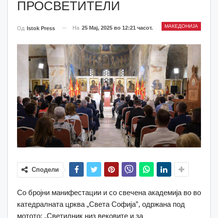
ПРОСВЕТИТЕЛИ
МАКЕДОНИЈА
На
25 Мај, 2025 во 12:21 часот.
Од
Istok Press
Сподели
Со бројни манифестации и со свечена академија во во
катедралната црква „Света Софија”, одржана под
мотото: „Светилник низ вековите и за