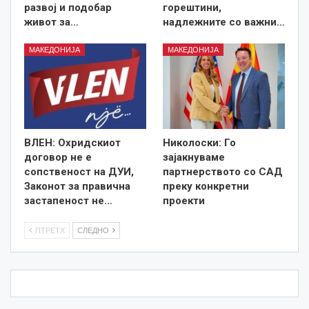
развој и подобар
горештини,
живот за…
надлежните со важни…
МАКЕДОНИЈА
МАКЕДОНИЈА
ВЛЕН: Охридскиот
Николоски: Го
договор не е
зајакнуваме
сопственост на ДУИ,
партнерството со САД
Законот за правична
преку конкретни
застапеност не…
проекти
ПТРЕТХ
СЛЕДНО