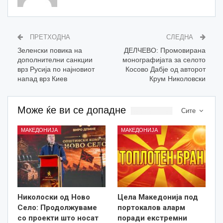
ПРЕТХОДНА
СЛЕДНА
Зеленски повика на
ДЕЛЧЕВО: Промовирана
дополнителни санкции
монографијата за селото
врз Русија по најновиот
Косово Дабје од авторот
напад врз Киев
Крум Николовски
Може ќе ви се допадне
Сите
МАКЕДОНИЈА
МАКЕДОНИЈА
Николоски од Ново
Цела Македонија под
Село: Продолжуваме
портокалов аларм
со проекти што носат
поради екстремни