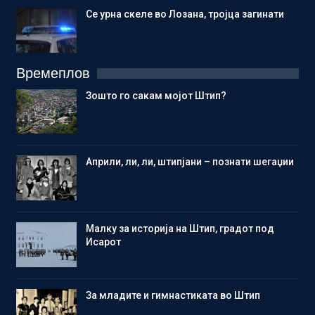
Се урна скеле во Лозана, тројца загинати
Времеплов
Зошто го сакам мојот Штип?
Aприли, ли, ли, штипјани – познати шегаџии
Малку за историја на Штип, градот под
Исарот
Зa младите и гимнастиката во Штип