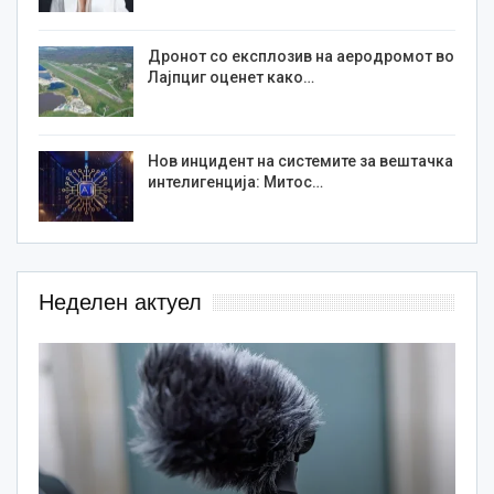
Дронот со експлозив на аеродромот во
Лајпциг оценет како…
Нов инцидент на системите за вештачка
интелигенција: Митос…
Неделен актуел