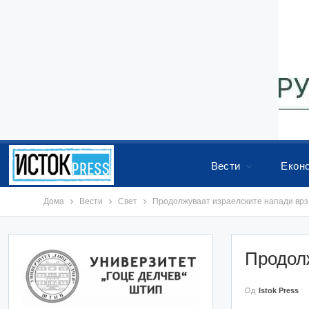
Вести
Екон
Дома
Вести
Свет
Продолжуваат израелските напади врз
Продолж
Од
Istok Press