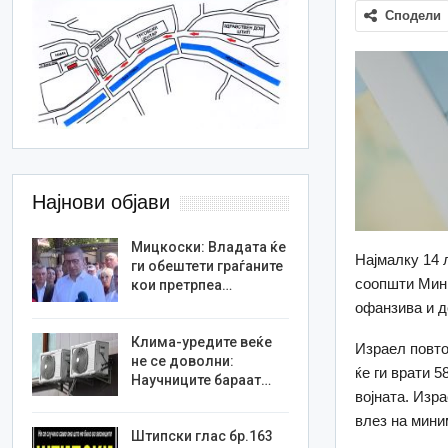
Сподели
Најнови објави
Мицкоски: Владата ќе
Најмалку 14 
ги обештети граѓаните
соопшти Мини
кои претрпеа…
офанзива и д
Клима-уредите веќе
Израел повто
не се доволни:
ќе ги врати 5
Научниците бараат…
војната. Изра
влез на мини
Штипски глас бр.163