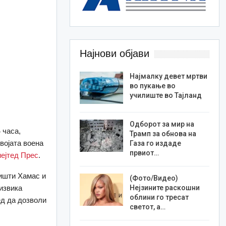
Најнови објави
Најмалку девет мртви
во пукање во
училиште во Тајланд
Одборот за мир на
 часа,
Трамп за обнова на
војата воена
Газа го издаде
првиот…
ејтед Прес
.
ништи Хамас и
(Фото/Видео)
дизвика
Нејзините раскошни
облини го тресат
ед да дозволи
светот, а…