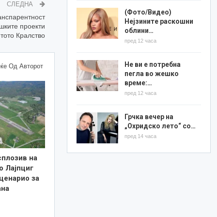
СЛЕДНА
(Фото/Видео)
анспарентност
Нејзините раскошни
шките проекти
облини…
тото Кралство
пред 12 часа
Не ви е потребна
ќе Од Авторот
пегла во жешко
време:…
пред 12 часа
Грчка вечер на
„Охридско лето“ со…
пред 14 часа
сплозив на
о Лајпциг
ценарио за
ана