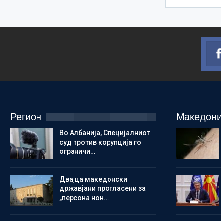
Регион
Македони
Во Албанија, Специјалниот
суд против корупција го
ограничи…
Двајца македонски
државјани прогласени за
„персона нон…