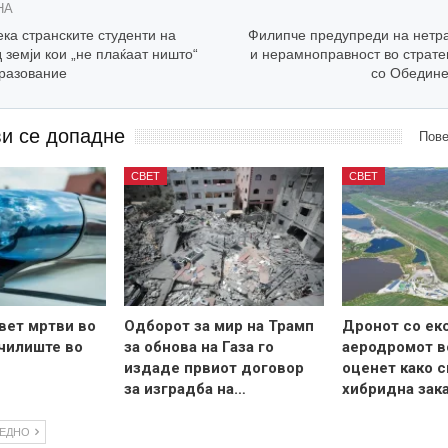
НА
ка странските студенти на
Филипче предупреди на нетр
 земји кои „не плаќаат ништо“
и нерамноправност во страте
бразование
со Обедине
ви се допадне
Пове
СВЕТ
СВЕТ
вет мртви во
Одборот за мир на Трамп
Дронот со ек
чилиште во
за обнова на Газа го
аеродромот в
издаде првиот договор
оценет како с
за изградба на…
хибридна зак
ЛЕДНО