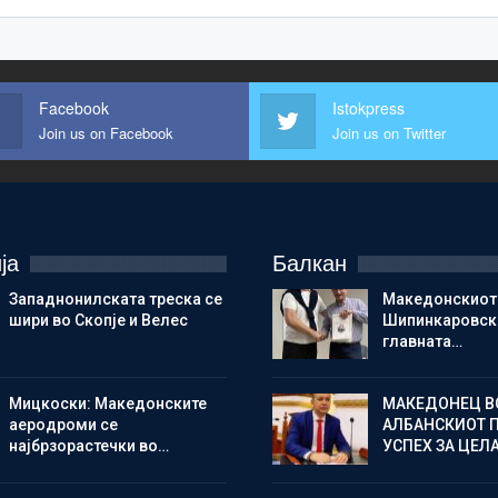
Facebook
Istokpress
Join us on Facebook
Join us on Twitter
ја
Балкан
Западнонилската треска се
Македонскиот
шири во Скопје и Велес
Шипинкаровски
главната…
Мицкоски: Македонските
МАКЕДОНЕЦ В
аеродроми се
АЛБАНСКИОТ 
најбрзорастечки во…
УСПЕХ ЗА ЦЕЛ