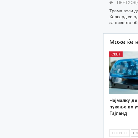
ПРЕТХОД
Трамп вели де
Харвард се од
за нивното о
Може ќе 
СВЕТ
Најмалку де
пукање во у
Тајланд
ПТРЕТХ
С