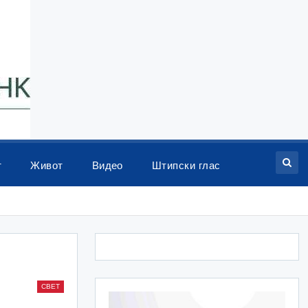
т
Живот
Видео
Штипски глас
СВЕТ