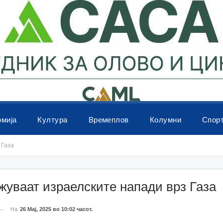
омија
Култура
Времеплов
Колумни
Спор
 Газа
уваат израелските напади врз Газа
На
26 Мај, 2025 во 10:02 часот.