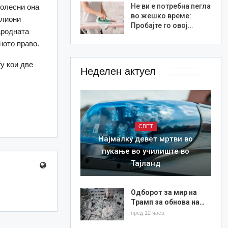
Не ви е потребна пегла
 олесни она
во жешко време:
илиони
Пробајте го овој…
ародната
ното право.
ѓу кои две
Неделен актуел
СВЕТ
Најмалку девет мртви во
пукање во училиште во
Тајланд
Одборот за мир на
Трамп за обнова на…
пред 12 часа