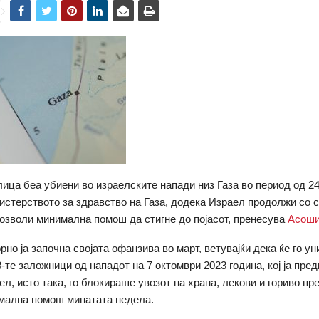
лица беа убиени во израелските напади низ Газа во период од 24
стерството за здравство на Газа, додека Израел продолжи со с
озволи минимална помош да стигне до појасот, пренесува
Асоши
рно ја започна својата офанзива во март, ветувајќи дека ќе го у
8-те заложници од нападот на 7 октомври 2023 година, кој ја пре
ел, исто така, го блокираше увозот на храна, лекови и гориво пр
мална помош минатата недела.