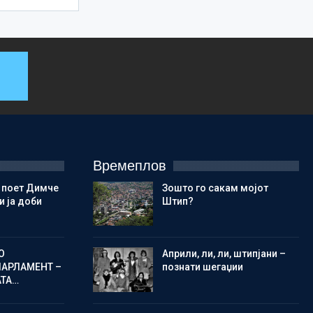
Времеплов
 поет Димче
Зошто го сакам мојот
 ја доби
Штип?
О
Aприли, ли, ли, штипјани –
ПАРЛАМЕНТ –
познати шегаџии
АТА…