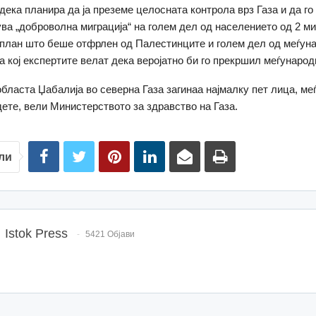
дека планира да ја преземе целосната контрола врз Газа и да го
ува „доброволна миграција“ на голем дел од населението од 2 м
план што беше отфрлен од Палестинците и голем дел од меѓун
за кој експертите велат дека веројатно би го прекршил меѓународ
областа Џабалија во северна Газа загинаа најмалку пет лица, ме
дете, вели Министерството за здравство на Газа.
ли
Istok Press
5421 Објави