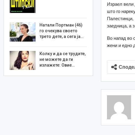
Израел вели 
што го нарек
Палестинци, 
Натали Портман (46)
заедница, а 
го очекува своето
трето дете, а сега ја…
Во напад во 
жени и едно 
Колку и да се трудите,
не можете да ги
излажете: Овие…
Споде