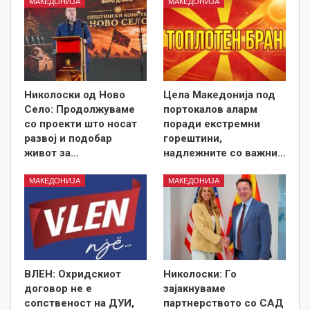
МАКЕДОНИЈА
МАКЕДОНИЈА
Николоски од Ново
Цела Македонија под
Село: Продолжуваме
портокалов аларм
со проекти што носат
поради екстремни
развој и подобар
горештини,
живот за…
надлежните со важни…
МАКЕДОНИЈА
МАКЕДОНИЈА
ВЛЕН: Охридскиот
Николоски: Го
договор не е
зајакнуваме
сопственост на ДУИ,
партнерството со САД