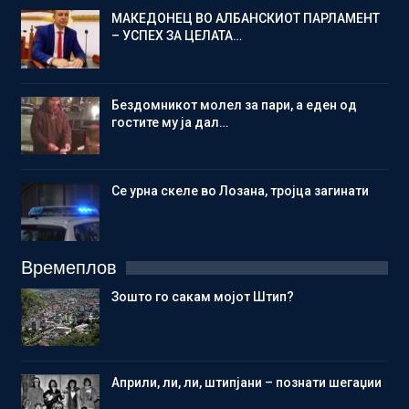
МАКЕДОНЕЦ ВО АЛБАНСКИОТ ПАРЛАМЕНТ
– УСПЕХ ЗА ЦЕЛАТА…
Бездомникот молел за пари, а еден од
гостите му ја дал…
Се урна скеле во Лозана, тројца загинати
Времеплов
Зошто го сакам мојот Штип?
Aприли, ли, ли, штипјани – познати шегаџии