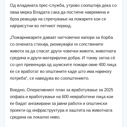
Од владината прес-служба, утрово соопштија дека со
оваа мерка Владата сака да постигне навремена и
брза реакција на спречување на пожарите кои се
најприсутни во летниот период.
„Пожарникарите даваат натчовечки напори за борба
со огнената стихија, ризикувајќи ги сопствените
животи за да спасат други човечки животи, животната
средина и други материјални добра. И токму затоа сè
со цел превенција од шумските пожари овие 400 лица
ќе се вработат во општините каде што има најмногу
потреба“, се наведува во соопштението.
Воедно, Оперативниот план за вработување за 2025
опфаќа и вработување на 600 невработени лица кои
ќе бидат ангажирани за јавни работи и општински
проекти од инфраструктура и заштита на животната
средина на локално ниво.