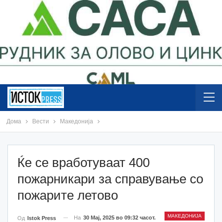
Дома
Вести
Македонија
Ќе се вработуваат 400
пожарникари за справување со
пожарите летово
МАКЕДОНИЈА
На
30 Мај, 2025 во 09:32 часот.
Од
Istok Press