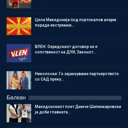
Цела Македонија под портокалов аларм
поради екстремни…
ВЛЕН: Охридскиот договор не е
сопственост на ДУИ, Законот…
Николоски: Го зајакнуваме партнерството
со САД преку…
Балкан
Македонскиот поет Димче Шипинкаровски
ја доби главната…