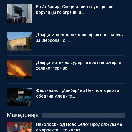
Во Албанија, Специјалниот суд против
корупција го ограничи…
Двајца македонски државјани прогласени
за „персона нон…
Двајца мртви во судир на противпожарни
хеликоптери во…
Фестивалот „Анибар“ во Пеќ повторно ги
обедини младите…
Македонија
Николоски од Ново Село: Продолжуваме
со проекти што носат…