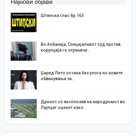
Најнови објави
Штипски глас бр.163
Во Албанија, Специјалниот суд против
корупција го ограничи…
Џаред Лето остана без улога по новите
обвинувања за…
Дронот со експлозив на аеродромот во
Лајпциг оценет како…