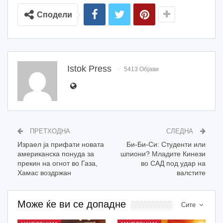
Сподели
Istok Press
5413 Објави
ПРЕТХОДНА
СЛЕДНА
Израел ја прифати новата
Би-Би-Си: Студенти или
американска понуда за
шпиони? Младите Кинези
прекин на огнот во Газа,
во САД под удар на
Хамас воздржан
валстите
Може ќе ви се допадне
Сите