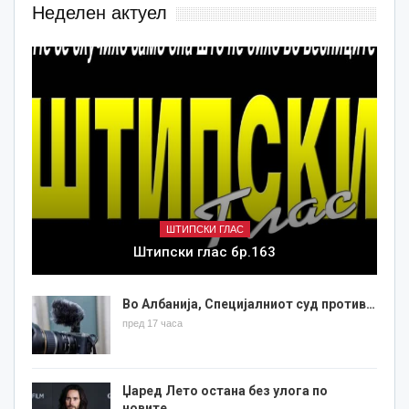
Неделен актуел
ШТИПСКИ ГЛАС
Штипски глас бр.163
Во Албанија, Специјалниот суд против…
пред 17 часа
Џаред Лето остана без улога по
новите…