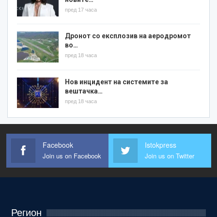
пред 17 часа
Дронот со експлозив на аеродромот
во…
пред 18 часа
Нов инцидент на системите за
вештачка…
пред 18 часа
Facebook
Istokpress
Join us on Facebook
Join us on Twitter
Регион