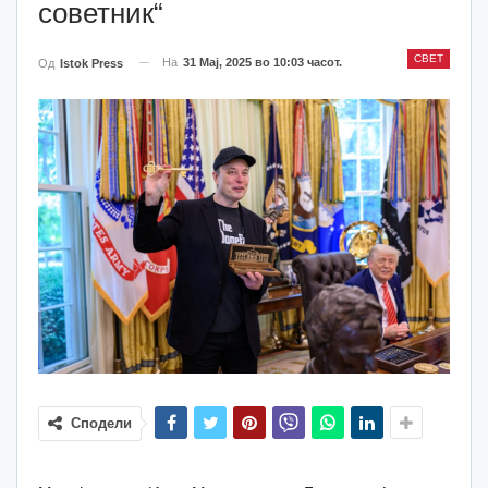
советник“
СВЕТ
На
31 Мај, 2025 во 10:03 часот.
Од
Istok Press
Сподели