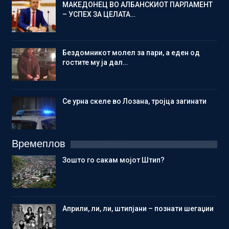
МАКЕДОНЕЦ ВО АЛБАНСКИОТ ПАРЛАМЕНТ
– УСПЕХ ЗА ЦЕЛАТА…
Бездомникот молел за пари, а еден од
гостите му ја дал…
Се урна скеле во Лозана, тројца загинати
Времеплов
Зошто го сакам мојот Штип?
Aприли, ли, ли, штипјани – познати шегаџии