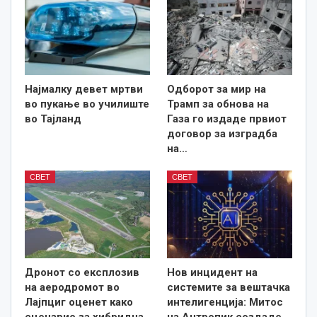
Најмалку девет мртви
Одборот за мир на
во пукање во училиште
Трамп за обнова на
во Тајланд
Газа го издаде првиот
договор за изградба
на…
СВЕТ
СВЕТ
Дронот со експлозив
Нов инцидент на
на аеродромот во
системите за вештачка
Лајпциг оценет како
интелигенција: Митос
сценарио за хибридна
на Антропик создаде