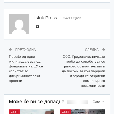
Istok Press
5421 Објави
ПРЕТХОДНА
СЛЕДНА
Повеќе од една
ОЈО: Градоначалничката
милијарда евра од
треба да соработува со
фондовите на ЕУ се
јавното обвинителство и
користат во
да посочи за кои парцели
дискриминаторски
и згради се откриени
проекти
сомненија за
незаконитости
Може ќе ви се допадне
Сите
СВЕТ
СВЕТ