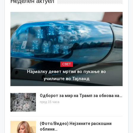
Неделен актуел
СВЕТ
Најмалку девет мртви во пукање во
училиште во Тајланд
Одборот за мир на Трамп за обнова на…
пред 15 часа
(Фото/Видео) Нејзините раскошни
облини…