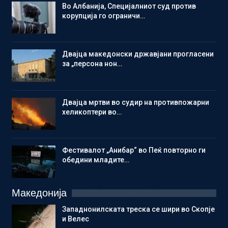
Во Албанија, Специјалниот суд против
корупција го ограничи…
Двајца македонски државјани прогласени
за „персона нон…
Двајца мртви во судир на противпожарни
хеликоптери во…
Фестивалот „Анибар“ во Пеќ повторно ги
обедини младите…
Македонија
Западнонилската треска се шири во Скопје
и Велес