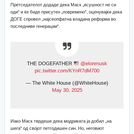
Претседателот додаде дека Маск „всушност не си
оди“ и ќе биде присутен „повремено“, оценувајќи дека
ДОГЕ спровел „најсеопфатна владина реформа во
последниве генерации“.
THE DOGEFATHER
@elonmusk
pic.twitter.com/KYnR7dM700
— The White House (@WhiteHouse)
May 30, 2025
Иако Маск тврдеше дека модриката ја добил „на
шега“ од својот петгодишен син. Но, неговиот