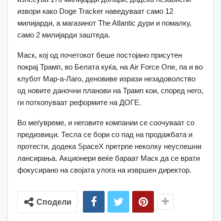
извори како Doge Tracker наведуваат само 12
милијарди, а магазинот The Atlantic дури и помалку,
само 2 милијарди заштеда.
Маск, кој од почетокот беше постојано присутен
покрај Трамп, во Белата куќа, на Air Force One, па и во
клубот Мар-а-Лаго, деновиве изрази незадоволство
од новите даночни планови на Трамп кои, според него,
ги поткопуваат реформите на ДОГЕ.
Во меѓувреме, и неговите компании се соочуваат со
предизвици. Тесла се бори со пад на продажбата и
протести, додека SpaceX претрпе неколку неуспешни
лансирања. Акционери веќе бараат Маск да се врати
фокусирано на својата улога на извршен директор.
Сподели