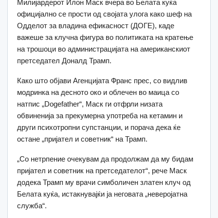
Милијардерот Илон Маск вчера во Белата куќа
официјално се прости од својата улога како шеф на
Одделот за владина ефикасност (ДОГЕ), каде
важеше за клучна фигура во политиката на кратење
на трошоци во администрацијата на американскиот
претседател Доналд Трамп.
Како што објави Агенцијата Франс прес, со видлив
модринка на десното око и облечен во маица со
натпис „Dogefather“, Маск ги отфрли низата
обвиненија за прекумерна употреба на кетамин и
други психотропни супстанции, и порача дека ќе
остане „пријател и советник“ на Трамп.
„Со нетрпение очекувам да продолжам да му бидам
пријател и советник на претседателот“, рече Маск
додека Трамп му врачи симболичен златен клуч од
Белата куќа, истакнувајќи ја неговата „неверојатна
служба“.