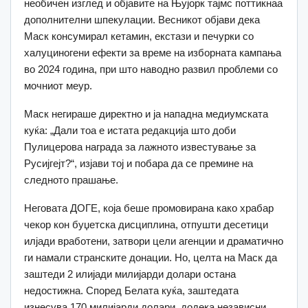
необичен изглед и објавите на Њујорк тајмс поттикнаа
дополнителни шпекулации. Весникот објави дека
Маск консумирал кетамин, екстази и печурки со
халуциногени ефекти за време на изборната кампања
во 2024 година, при што наводно развил проблеми со
мочниот меур.
Маск негираше директно и ја нападна медиумската
куќа: „Дали тоа е истата редакција што доби
Пулицерова награда за лажното известување за
Русијгејт?“, изјави тој и побара да се премине на
следното прашање.
Неговата ДОГЕ, која беше промовирана како храбар
чекор кон буџетска дисциплина, отпушти десетици
илјади вработени, затвори цели агенции и драматично
ги намали странските донации. Но, целта на Маск да
заштеди 2 илијади милијарди долари остана
недостижна. Според Белата куќа, заштедата
изнесува 170 милијарди долари, додека независни