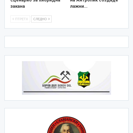
закана
лажни…
ПТРЕТХ
СЛЕДНО