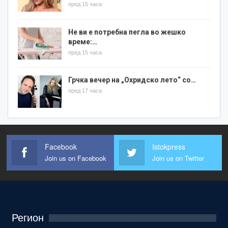
пред 15 часа
Не ви е потребна пегла во жешко
време:…
пред 15 часа
Грчка вечер на „Охридско лето“ со…
пред 17 часа
Facebook
Istokpress
Join us on Facebook
Join us on Twitter
Регион