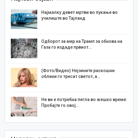
Најмалку девет мртви во пукање во
училиште во Тајланд
Одборот за мир на Трамп за обнова на
Газа го издаде првиот…
(Фото/Видео) Нејзините раскошни
облини го тресат светот, а…
Не ви е потребна пегла во жешко време:
Пробајте го овој…