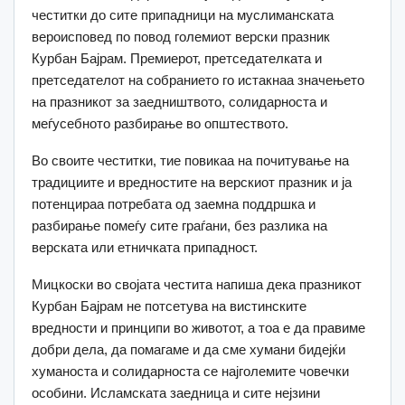
честитки до сите припадници на муслиманската
вероисповед по повод големиот верски празник
Курбан Бајрам. Премиерот, претседателката и
претседателот на собранието го истакнаа значењето
на празникот за заедништвото, солидарноста и
меѓусебното разбирање во општеството.
Во своите честитки, тие повикаа на почитување на
традициите и вредностите на верскиот празник и ја
потенцираа потребата од заемна поддршка и
разбирање помеѓу сите граѓани, без разлика на
верската или етничката припадност.
Мицкоски во својата честита напиша дека празникот
Курбан Бајрам не потсетува на вистинските
вредности и принципи во животот, а тоа е да правиме
добри дела, да помагаме и да сме хумани бидејќи
хуманоста и солидарноста се најголемите човечки
особини. Исламската заедница и сите нејзини