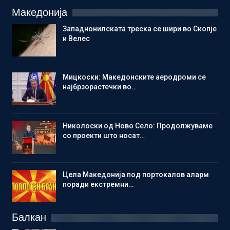
Македонија
Западнонилската треска се шири во Скопје
и Велес
Мицкоски: Македонските аеродроми се
најбрзорастечки во…
Николоски од Ново Село: Продолжуваме
со проекти што носат…
Цела Македонија под портокалов аларм
поради екстремни…
Балкан