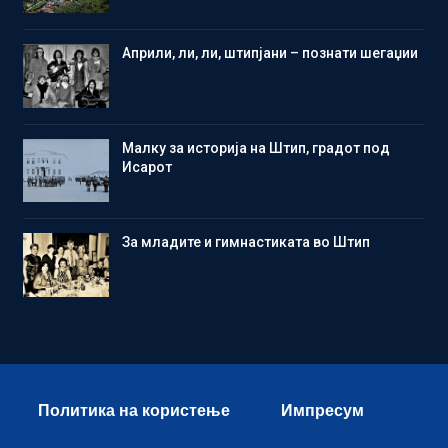
Aприли, ли, ли, штипјани – познати шегаџии
Малку за историја на Штип, градот под
Исарот
Зa младите и гимнастиката во Штип
Политика на користење
Импресум