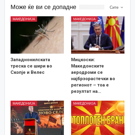
Може ќе ви се допадне
Сите
МАКЕДОНИЈА
МАКЕДОНИЈА
Западнонилската
Мицкоски:
треска се шири во
Македонските
Скопје и Велес
аеродроми се
најбрзорастечки во
регионот – тоа е
резултат на…
МАКЕДОНИЈА
МАКЕДОНИЈА