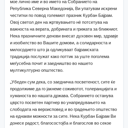
мое лично име и во името на Собранието на
Република Северна Македонија, Ви упатувам искрени
честитки по повод големиот празник Курбан Бајрам.
Овој светол ден на жртвувањето нè потсетува на
важноста на верата, добрината и грижата за ближниот.
Нека празничните денови внесат духовен мир, здравје
и изобилство во Вашите домови, а солидарноста и
милосрдието што ја одликуваат бајрамската
традиција послужат како поттик за уште поголема
меѓусебна почит и заедништво во нашето
мултикултурно општество.
„Убеден сум дека, со заедничка посветеност, сите ќе
продолжиме да го јакнеме соживотот, толеранцијата и
хуманоста во нашата држава. Собранието останува
цврсто посветен партнер во унапредувањето на
слободата на вероисповед и во градењето општество
на еднакви можности за сите. Нека Курбан Бајрам Ви
донесе радост, благосостојба и благослов во секое