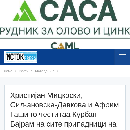
Дома
Вести
Македонија
Христијан Мицкоски,
Сиљановска-Давкова и Африм
Гаши го честитаа Курбан
Бајрам на сите припадници на