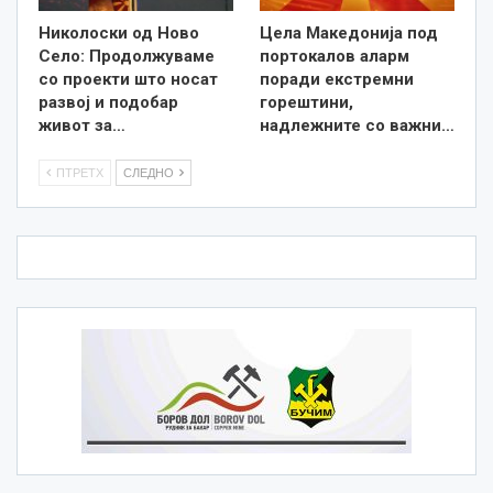
Николоски од Ново
Цела Македонија под
Село: Продолжуваме
портокалов аларм
со проекти што носат
поради екстремни
развој и подобар
горештини,
живот за…
надлежните со важни…
ПТРЕТХ
СЛЕДНО