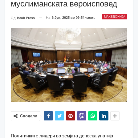
муслиманската вероисповед
МАКЕДОНИЈА
На
6 Јун, 2025 во 09:54 часот.
Од
Istok Press
Сподели
Политичките лидери во земјата денеска упатија