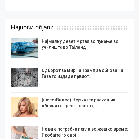
Најнови објави
Најмалку девет мртви во пукање во
училиште во Тајланд
Одборот за мир на Трамп за обнова на
Газа го издаде првиот…
(Фото/Видео) Нејзините раскошни
облини го тресат светот, а…
Не ви е потребна пегла во жешко време:
Пробајте го овој…