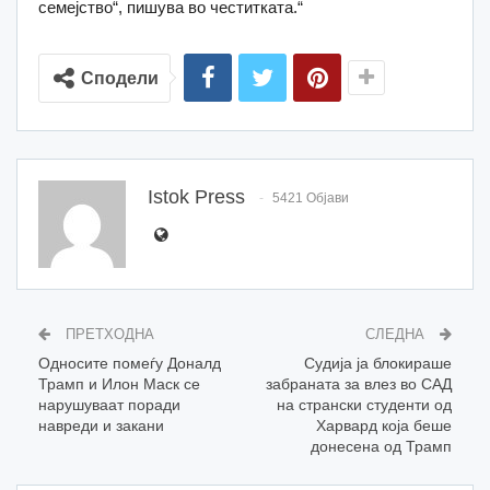
семејство“, пишува во честитката.“
Сподели
Istok Press
5421 Објави
ПРЕТХОДНА
СЛЕДНА
Односите помеѓу Доналд
Судија ја блокираше
Трамп и Илон Маск се
забраната за влез во САД
нарушуваат поради
на странски студенти од
навреди и закани
Харвард која беше
донесена од Трамп