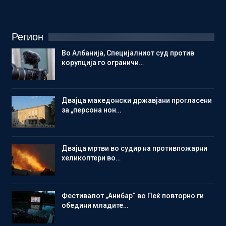
Регион
Во Албанија, Специјалниот суд против
корупција го ограничи…
Двајца македонски државјани прогласени
за „персона нон…
Двајца мртви во судир на противпожарни
хеликоптери во…
Фестивалот „Анибар“ во Пеќ повторно ги
обедини младите…