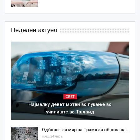
Неделен актуел
СВЕТ
Најмалку девет мртви во пукање во
училиште во Тајланд
Одборот за мир на Трамп за обнова на…
пред 24 часа