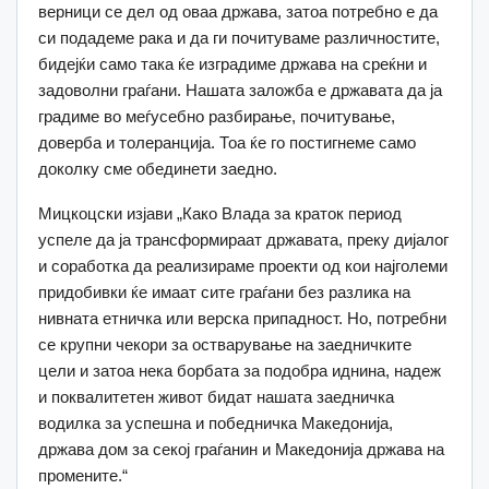
верници се дел од оваа држава, затоа потребно е да
си подадеме рака и да ги почитуваме различностите,
бидејќи само така ќе изградиме држава на среќни и
задоволни граѓани. Нашата заложба е државата да ја
градиме во меѓусебно разбирање, почитување,
доверба и толеранција. Тоа ќе го постигнеме само
доколку сме обединети заедно.
Мицкоцски изјави „Како Влада за краток период
успеле да ја трансформираат државата, преку дијалог
и соработка да реализираме проекти од кои најголеми
придобивки ќе имаат сите граѓани без разлика на
нивната етничка или верска припадност. Но, потребни
се крупни чекори за остварување на заедничките
цели и затоа нека борбата за подобра иднина, надеж
и поквалитетен живот бидат нашата заедничка
водилка за успешна и победничка Македонија,
држава дом за секој граѓанин и Македонија држава на
промените.“