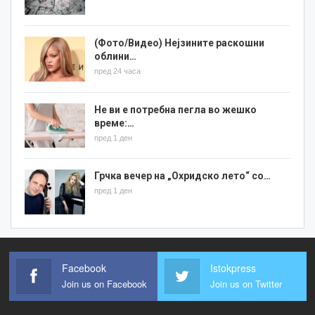
(Фото/Видео) Нејзините раскошни
облини…
пред 24 часа
Не ви е потребна пегла во жешко
време:…
пред 1 ден
Грчка вечер на „Охридско лето“ со…
пред 1 ден
Facebook
Istokpress
Join us on Facebook
Join us on Twitter