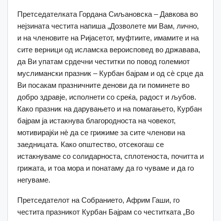
Претседателката Гордана Сиљановска – Давкова во
нејзината честита напиша „Дозволете ми Вам, лично,
и на членовите на Ријасетот, муфтиите, имамите и на
сите верници од исламска вероисповед во државава,
да Ви упатам срдечни честитки по повод големиот
муслимански празник – Курбан бајрам и од сѐ срце да
Ви посакам празничните денови да ги поминете во
добро здравје, исполнети со среќа, радост и љубов.
Како празник на дарувањето и на помагањето, Курбан
бајрам ја истакнува благородноста на човекот,
мотивирајќи нè да се грижиме за сите членови на
заедницата. Како општество, отсекогаш се
истакнуваме со солидарноста, сплотеноста, почитта и
грижата, и тоа мора и понатаму да го чуваме и да го
негуваме.
Претседателот на Собранието, Африм Гаши, го
честита празникот Курбан Бајрам со честитката „Во