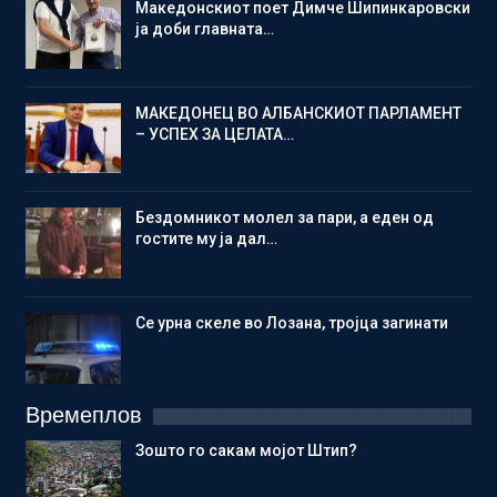
Македонскиот поет Димче Шипинкаровски
ја доби главната…
МАКЕДОНЕЦ ВО АЛБАНСКИОТ ПАРЛАМЕНТ
– УСПЕХ ЗА ЦЕЛАТА…
Бездомникот молел за пари, а еден од
гостите му ја дал…
Се урна скеле во Лозана, тројца загинати
Времеплов
Зошто го сакам мојот Штип?