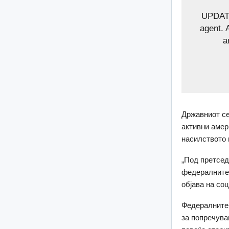
UPDATE
agent. 
a
Државниот се
активни амер
насилството 
„Под претсед
федералните 
објава на со
Федералните 
за попречува