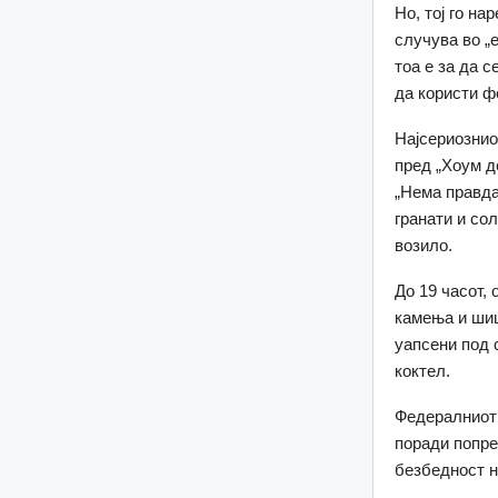
Но, тој го н
случува во „
тоа е за да 
да користи ф
Најсериознио
пред „Хоум д
„Нема правда
гранати и со
возило.
До 19 часот, 
камења и шиш
уапсени под 
коктел.
Федералниот 
поради попре
безбедност н