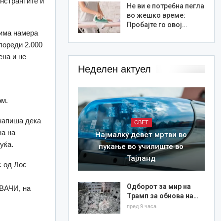
нстрантите и
Не ви е потребна пегла
во жешко време:
Пробајте го овој…
 има намера
пореди 2.000
ена и не
Неделен актуел
ом.
напиша дека
СВЕТ
на на
Најмалку девет мртви во
уќа.
пукање во училиште во
Тајланд
с од Лос
Одборот за мир на
ВАЧИ, на
Трамп за обнова на…
пред 9 часа