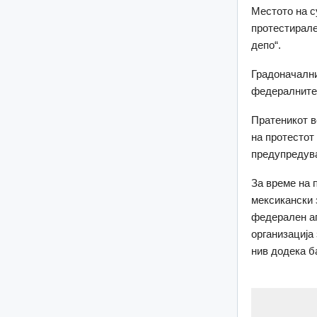
Местото на с
протестирале
депо“.
Градоначални
федералните 
Пратеникот в
на протестот
предупредува
За време на 
мексикански 
федерален аг
организација
нив додека б