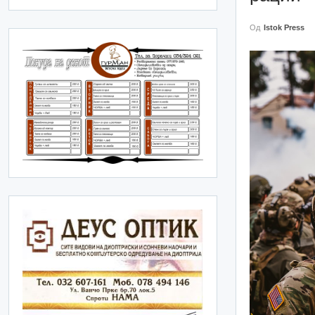
Од
Istok Press