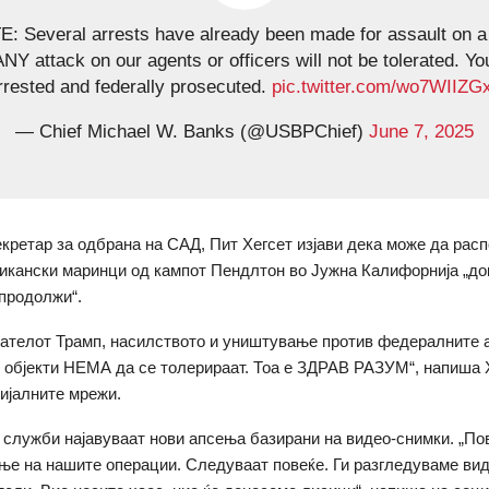
: Several arrests have already been made for assault on a 
ANY attack on our agents or officers will not be tolerated. You
rrested and federally prosecuted.
pic.twitter.com/wo7WIIZG
— Chief Michael W. Banks (@USBPChief)
June 7, 2025
кретар за одбрана на САД, Пит Хегсет изјави дека може да рас
икански маринци од кампот Пендлтон во Јужна Калифорнија „до
продолжи“.
ателот Трамп, насилството и уништување против федералните а
објекти НЕМА да се толерираат. Тоа е ЗДРАВ РАЗУМ“, напиша 
цијалните мрежи.
служби најавуваат нови апсења базирани на видео-снимки. „По
ње на нашите операции. Следуваат повеќе. Ги разгледуваме вид