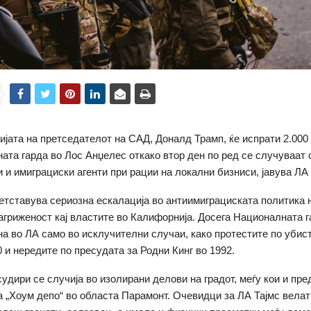
јата на претседателот на САД, Доналд Трамп, ќе испрати 2.000
ата гарда во Лос Анџелес откако втор ден по ред се случуваат 
 и имиграциски агенти при рации на локални бизниси, јавува ЛА 
ретставува сериозна ескалација во антиимиграциската политика 
агриженост кај властите во Калифорнија. Досега Националната г
а во ЛА само во исклучителни случаи, како протестите по убис
0 и нередите по пресудата за Родни Кинг во 1992.
удири се случија во изолирани делови на градот, меѓу кои и пре
 „Хоум депо“ во областа Парамонт. Очевидци за ЛА Тајмс велат