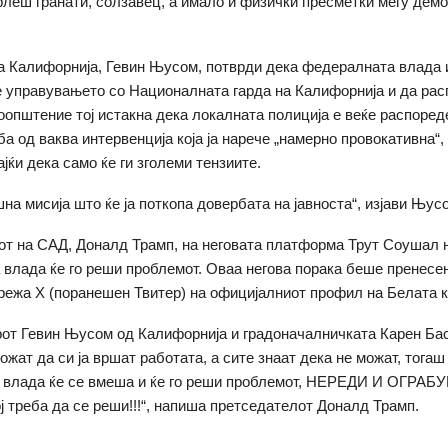
леш гранати, солзавец, а имало и физички пресметки меѓу демо
а Калифорнија, Гевин Њусом, потврди дека федералната влада
е управувањето со Националната гарда на Калифорнија и да рас
соопштение тој истакна дека локалната полиција е веќе распоред
ба од ваква интервенција која ја нарече „намерно провокативна“,
јќи дека само ќе ги зголеми тензиите.
на мисија што ќе ја поткопа довербата на јавноста“, изјави Њус
т на САД, Доналд Трамп, на неговата платформа Трут Соушал 
влада ќе го реши проблемот. Оваа негова порака беше пренесе
режа X (поранешен Твитер) на официјалниот профил на Белата к
рот Гевин Њусом од Калифорнија и градоначалничката Карен Ба
ожат да си ја вршат работата, а сите знаат дека не можат, тогаш
 влада ќе се вмеша и ќе го реши проблемот, НЕРЕДИ И ОГРАБУ
ој треба да се реши!!!“, напиша претседателот Доналд Трамп.