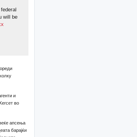
federal
 will be
xx
пореди
колку
генти и
Хегсет во
веќе апсења
еата барајќи