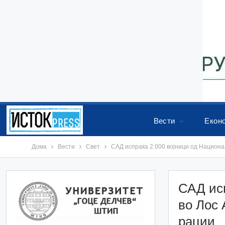
Вести
Екон
Дома
Вести
Свет
САД испраќа 2.000 војници од Национа
САД исп
во Лос 
рации