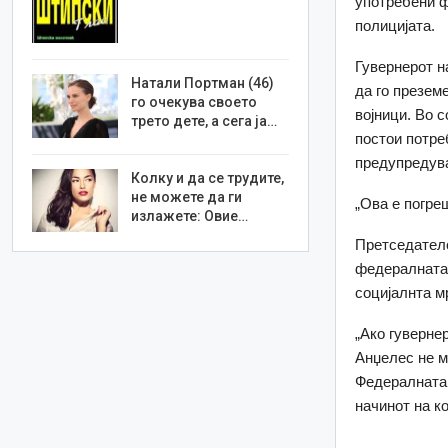
употребени ф
полицијата.
Гувернерот н
Натали Портман (46)
да го презем
го очекува своето
војници. Во 
трето дете, а сега ја…
постои потре
предупредува
Колку и да се трудите,
не можете да ги
„Ова е погреш
излажете: Овие…
Претседатело
федералната 
социјалнта м
„Ако гуверне
Анџелес не м
Федералната
начинот на к