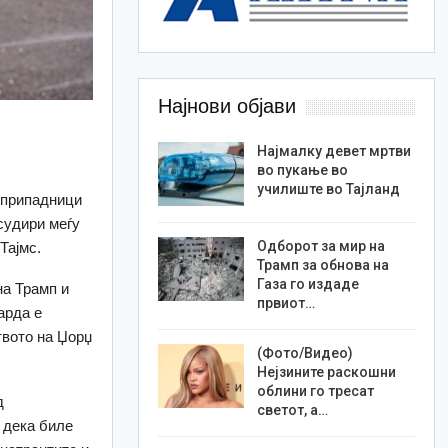
Најнови објави
Најмалку девет мртви
во пукање во
училиште во Тајланд
 припадници
судири меѓу
Одборот за мир на
Тајмс.
Трамп за обнова на
Газа го издаде
на Трамп и
првиот…
арда е
твото на Џорџ
(Фото/Видео)
Нејзините раскошни
облини го тресат
д
светот, а…
 дека биле