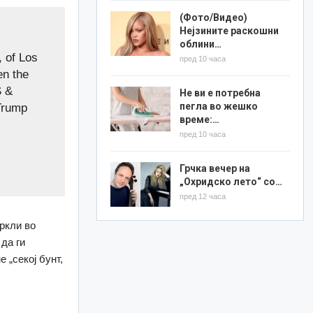
(Фото/Видео)
Нејзините раскошни
облини…
 of Los
пред 10 часа
en the
S &
Не ви е потребна
пегла во жешко
Trump
време:…
пред 10 часа
Грчка вечер на
„Охридско лето“ со…
пред 12 часа
ркли во
да ги
 „секој бунт,