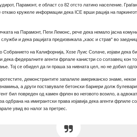
удирот, Парамонт, е област со 82 отсто латино население. Граѓа
 откако кружеле информации дека ICE врши рација на паркингот
чката на Парамонт, Пеги Лемонс, рече дека немало јасна комуни
служби и дека рацијата предизвикала „хаос и страв“ во заедниц
о Собранието на Калифорнија, Хозе Луис Солаче, изјави дека б
 и дека федералните агенти фрлале канистри со солзавец кон т
ње. Тој се обидел да ги праша за нивната цел, но не добил одго
протестите, демонстрантите запалиле американско знаме, некои
знамиња, а други поставувале бетонски бариери долж булевари
ент бил повреден од камен фрлен во неговото возило, а адвока
 за одбрана на имигрантски права изјавија дека агенти фрлиле с
арале увид во налог за претрес.