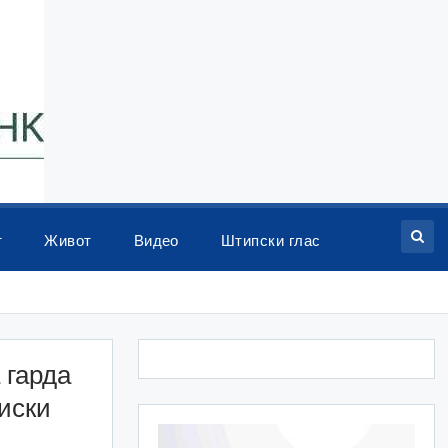
т
Живот
Видео
Штипски глас
 гарда
иски