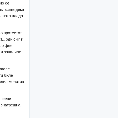
но се
е плашам дека
алната влада
то протестот
E, оди си!“ и
 со флеш
 и запалиле
фрлале
ти биле
фрлил молотов
апсени
а внатрешна