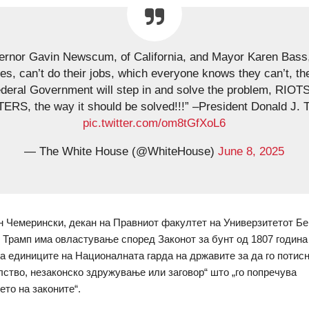
vernor Gavin Newscum, of California, and Mayor Karen Bass,
es, can’t do their jobs, which everyone knows they can’t, th
deral Government will step in and solve the problem, RIOT
ERS, the way it should be solved!!!” –President Donald J. 
pic.twitter.com/om8tGfXoL6
— The White House (@WhiteHouse)
June 8, 2025
 Чемерински, декан на Правниот факултет на Универзитетот Бе
 Трамп има овластување според Законот за бунт од 1807 година 
 единиците на Националната гарда на државите за да го потисне
лство, незаконско здружување или заговор“ што „го попречува
то на законите“.