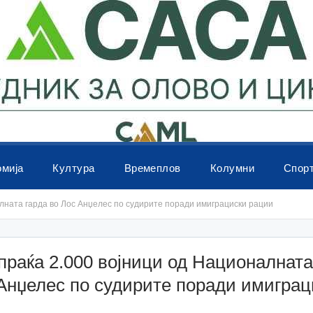
омија
Култура
Времеплов
Колумни
Спор
лната гарда во Лос Анџелес по судирите поради имиграциски рации
раќа 2.000 војници од Националната
Анџелес по судирите поради имиграц