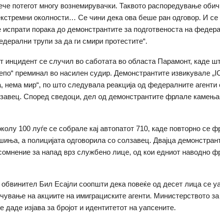
арече потегот многу вознемирувачки. Таквото распоредување обич
екстремни околности… Се чини дека ова беше ран одговор. И с
се испрати порака до демонстрантите за подготвеноста на федер
едерални трупи за да ги смири протестите“.
т инцидент се случил во саботата во областа Парамонт, каде ш
епо“ преминал во насилен судир. Демонстрантите извикувале „IC
, нема мир“, по што следувала реакција од федералните агенти
лзавец. Според сведоци, дел од демонстрантите фрлале камења
околу 100 луѓе се собрале кај автопатот 710, каде повторно се 
иња, а полицијата одговорила со солзавец. Двајца демонстран
сомнение за напад врз службено лице, од кои едниот наводно 
обвинител Бил Есајли соопшти дека повеќе од десет лица се у
чување на акциите на имиграциските агенти. Министерството з
е даде изјава за бројот и идентитетот на уапсените.