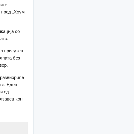
ните
 пред „Хоум
кација со
ата.
ил присутен
олпата без
вор.
 развиориле
те. Еден
ти од
олзавец кон