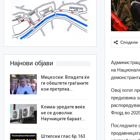
Сподели
Администраци
Најнови објави
на Националн
демонстранти
Мицкоски: Владата ќе
ги обештети граѓаните
кои претрпеа…
Овој потег п
предизвика з
распоредуван
Клима-уредите веќе
Флојд во 202
не се доволни:
Научниците бараат…
Последните с
продавницата
Штипски глас бр.163