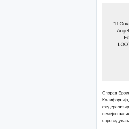
“If Go
Angel
Fe
LOOT
Според Ервин
Калифорнија,
федерализира
семејно наси
спроведување